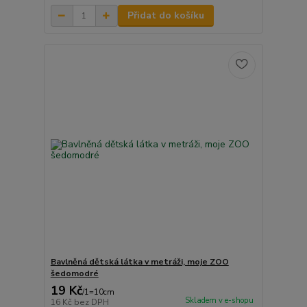
Přidat do košíku
Bavlněná dětská látka v metráži, moje ZOO
šedomodré
19 Kč
/
1=10cm
Skladem v e-shopu
16 Kč
bez DPH