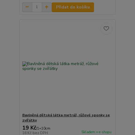
Přidat do košíku
Bavlněná dětská látka metráž, růžové sponky se
zvířátky
19 Kč
/
1=10cm
Skladem v e-shopu
16 Kč
bez DPH