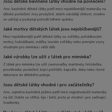
Jsou dětské bavlněné látky vhodné na povlečení?
Ano, bavlněné dětské látky patří mezi nejoblíbenější materiály na
dětské povlečení. Jsou prodyšné, dobře odvádějí vlhkost, snadno
se udržují a poskytují pohodlí během spánku.
Jaké motivy dětských látek jsou nejoblíbenější?
Mezi nejoblíbenější patří dětské látky se zvířátky, pohádkovými
motivy, hvězdičkami, srdíčky, lesními zvířátky nebo jemnými vzory
vhodnými pro miminka i větší děti.
Jaké výrobky lze ušít z látek pro miminka?
Z látek pro miminka lze ušít zavinovačky, mantinely, hnízdečka,
prostěradla, povlečení, kojicí polštáře, kapsáře, deky nebo různé
dekorace do dětského pokoje.
Jsou dětské látky vhodné i pro začátečníky?
Ano, zejména bavlněné plátno patří mezi nejjednodušší materiály
na šití. Dobře se stříhá, šije i žehlí, proto je vhodné i pro začínající
švadlenky.