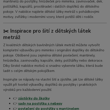
mantinelů do postýlky, hnízdeček pro miminka, zavinovaček, dek,
polštářků, kapsářů, prostěradel i dalších doplňků do dětského
pokoje. V nabídce najdete dětské látky metráž s pohádkovými
motivy, zvířátky i moderními vzory, které potěší děti i rodiče.
✂️ Inspirace pro šití z dětských látek
metráž
Z kvalitních dětských bavlněných látek metráž můžete vytvořit
kompletní výbavičku pro miminko i originální doplňky do dětského
pokoje. Oblíbené jsou zejména dětské povlečení, mantinely,
hnízdečka, zavinovačky, kapsáře, deky, polštářky nebo dekorace.
Díky široké nabídce motivů si snadno vyberete látku, která bude
ladit s celým dětským pokojíčkem.
Inspirujte se nápady na vlastní šití a zjistěte, jak lze dětské látky
využít při tvorbě výbavičky, doplňků do postýlky i praktických
výrobků pro každodenní použití.
👉
zástěrky do školky
👉
sady na postýlku s nebesy
👉
povlečení do postýlky s mantinelem