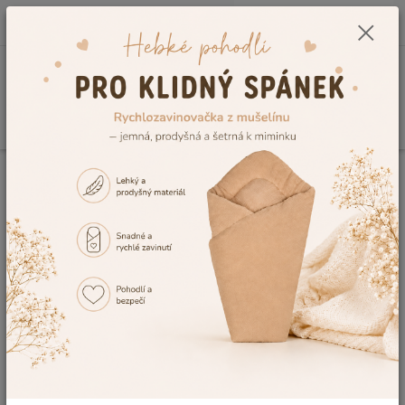
0
ks
CZK
+420 604 278 943
za
0,00 Kč
Menu
Hledat
Úvod
Dětské látky metráž pro miminka i děti 🧸
Dětské látky metráž pro miminka
i děti 🧸
Dětské látky na povlečení, výbavičku i
kreativní šití 🧵👶
Hledáte kvalitní
dětské látky metráž
pro šití výbavičky, dětského
povlečení nebo originálních doplňků do dětského pokoje? V naší
nabídce najdete široký výběr látek pro miminka i větší děti, které
spojují krásné vzory, příjemné materiály a všestranné využití. 🧸💛