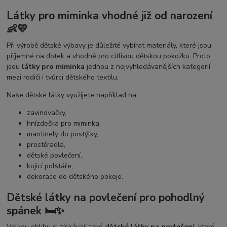
Látky pro miminka vhodné již od narození
👶💛
Při výrobě dětské výbavy je důležité vybírat materiály, které jsou
příjemné na dotek a vhodné pro citlivou dětskou pokožku. Proto
jsou
látky pro miminka
jednou z nejvyhledávanějších kategorií
mezi rodiči i tvůrci dětského textilu.
Naše dětské látky využijete například na:
zavinovačky,
hnízdečka pro miminka,
mantinely do postýlky,
prostěradla,
dětské povlečení,
kojicí polštáře,
dekorace do dětského pokoje.
Dětské látky na povlečení pro pohodlný
spánek 🛏️✨
Velkou oblibu si získávají také
dětské látky na povlečení
, které