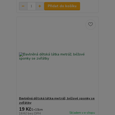
Přidat do košíku
Bavlněná dětská látka metráž, béžové sponky se
zvířátky
19 Kč
/
1=10cm
Skladem v e-shopu
16 Kč
bez DPH