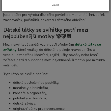
Dětské látky patří mezi nejoblíbenější materiály pro domácí i
Zavřít
profesionální šití. Díky pestrým motivům a kvalitnímu zpracování
jsou ideální pro výrobu dětského povlečení, mantinelů, hnízdeček,
zavinovaček, polštářků, dekorací i dětského oblečení.
Dětské látky se zvířátky patří mezi
nejoblíbenější motivy 🐻🦊🐰
Mezi nejvyhledávanější vzory patří především
dětské látky se
zvířátky
, které vnášejí do dětského pokoje hravost, něhu a
veselou atmosféru. Medvídci, zajíčci, lišky, sovičky nebo lesní
zvířátka patří dlouhodobě mezi nejoblíbenější motivy pro miminka i
větší děti.
Tyto látky se skvěle hodí na:
dětské povlečení do postýlky,
mantinely a hnízdečka,
kapsáře a organizéry,
polštářky a dekorace,
dětské závěsy,
originální dárky pro novorozence.