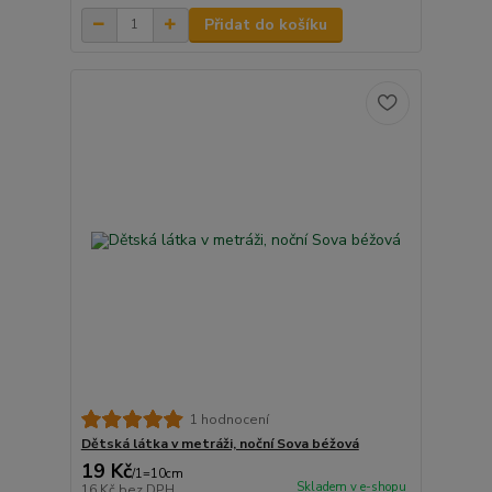
Přidat do košíku
1 hodnocení
Dětská látka v metráži, noční Sova béžová
19 Kč
/
1=10cm
Skladem v e-shopu
16 Kč
bez DPH