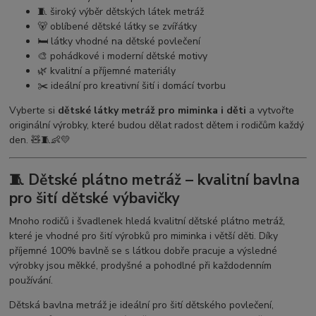
🧵 široký výběr dětských látek metráž
🐻 oblíbené dětské látky se zvířátky
🛏️ látky vhodné na dětské povlečení
🎨 pohádkové i moderní dětské motivy
🌿 kvalitní a příjemné materiály
✂️ ideální pro kreativní šití i domácí tvorbu
Vyberte si
dětské látky metráž pro miminka i děti
a vytvořte
originální výrobky, které budou dělat radost dětem i rodičům každý
den. 🧸🧵👶💛
🧵 Dětské plátno metráž – kvalitní bavlna
pro šití dětské výbavičky
Mnoho rodičů i švadlenek hledá kvalitní dětské plátno metráž,
které je vhodné pro šití výrobků pro miminka i větší děti. Díky
příjemné 100% bavlně se s látkou dobře pracuje a výsledné
výrobky jsou měkké, prodyšné a pohodlné při každodenním
používání.
Dětská bavlna metráž je ideální pro šití dětského povlečení,