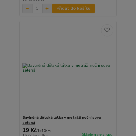
Přidat do košíku
Bavlněná dětská látka v metráži noční sova
zelená
19 Kč
/
1=10cm
Skladem v e-shopu
16 Kč
bez DPH