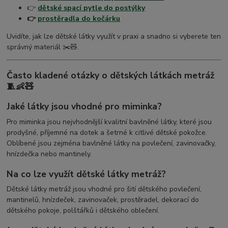
👉
dětské spací pytle do postýlky
👉
prostěradla do kočárku
Uvidíte, jak lze dětské látky využít v praxi a snadno si vyberete ten
správný materiál ✂️🧸.
Často kladené otázky o dětských látkách metráž
🧵👶🧸
Jaké látky jsou vhodné pro miminka?
Pro miminka jsou nejvhodnější kvalitní bavlněné látky, které jsou
prodyšné, příjemné na dotek a šetrné k citlivé dětské pokožce.
Oblíbené jsou zejména bavlněné látky na povlečení, zavinovačky,
hnízdečka nebo mantinely.
Na co lze využít dětské látky metráž?
Dětské látky metráž jsou vhodné pro šití dětského povlečení,
mantinelů, hnízdeček, zavinovaček, prostěradel, dekorací do
dětského pokoje, polštářků i dětského oblečení.