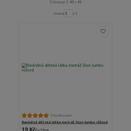
Zobrazuji 1-48 z 48
strana
z 1
3 hodnocení
Bavlněná dětská látka metráž Slon Jumbo růžová
19 Kč
/
1=10cm