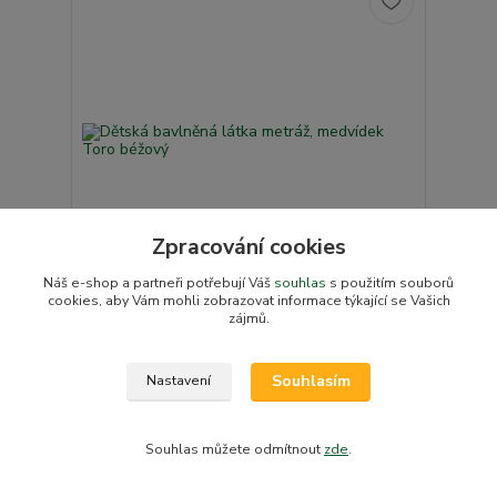
Zpracování cookies
Náš e-shop a partneři potřebují Váš
souhlas
s použitím souborů
cookies, aby Vám mohli zobrazovat informace týkající se Vašich
zájmů.
Dětská bavlněná látka metráž, medvídek Toro
béžový
19 Kč
/
1=10cm
Souhlasím
Nastavení
Skladem v e-shopu
16 Kč
bez DPH
Přidat do košíku
Souhlas můžete odmítnout
zde
.