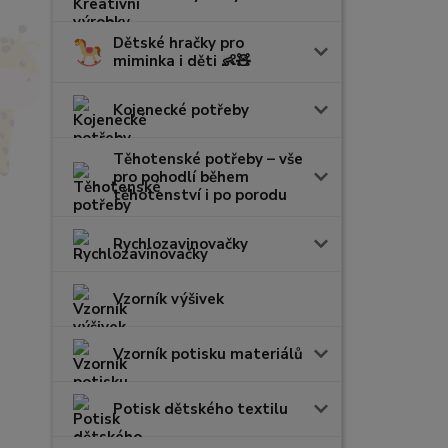
Dětské hračky pro
miminka i děti 👶🧸
Kojenecké potřeby
Těhotenské potřeby – vše
pro pohodlí během
těhotenství i po porodu
Rychlozavinovačky
Vzorník výšivek
Vzorník potisku materiálů
Potisk dětského textilu