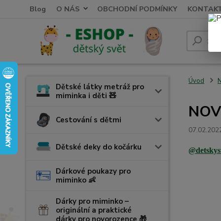
Blog
O NÁS
OBCHODNÍ PODMÍNKY
KONTAK
Úvod
N
Dětské látky metráž pro
miminka i děti 🧸
NOV
Cestování s dětmi
07.02.202
Dětské deky do kočárku
@detskys
Dárkové poukazy pro
miminko 👶
Dárky pro miminko –
originální a praktické
dárky pro novorozence 🎁