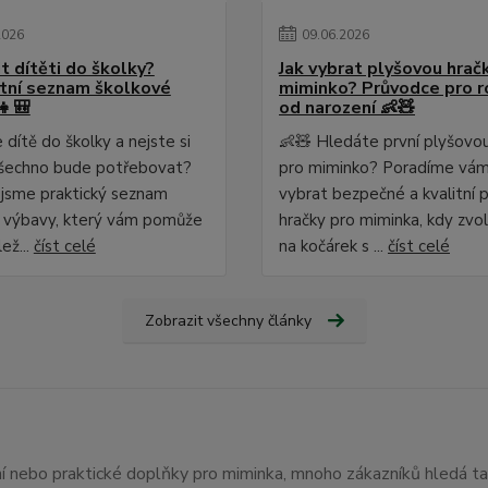
2026
09
.
06
.
2026
t dítěti do školky?
Jak vybrat plyšovou hrač
ní seznam školkové
miminko? Průvodce pro r
👧🎒
od narození 👶🧸
dítě do školky a nejste si
👶🧸 Hledáte první plyšovo
o všechno bude potřebovat?
pro miminko? Poradíme vám,
i jsme praktický seznam
vybrat bezpečné a kvalitní 
 výbavy, který vám pomůže
hračky pro miminka, kdy zvol
lež...
číst celé
na kočárek s ...
číst celé
Zobrazit všechny články
ení nebo praktické doplňky pro miminka, mnoho zákazníků hledá t