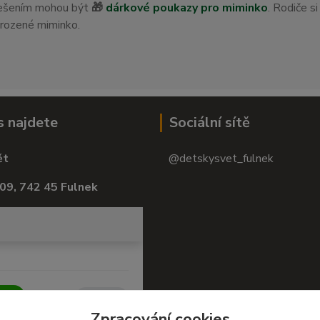
 řešením mohou být
🎁
dárkové poukazy pro miminko
. Rodiče s
orozené miminko.
s najdete
Sociální sítě
ět
@detskysvet_fulnek
09, 742 45 Fulnek
Zpracování cookies