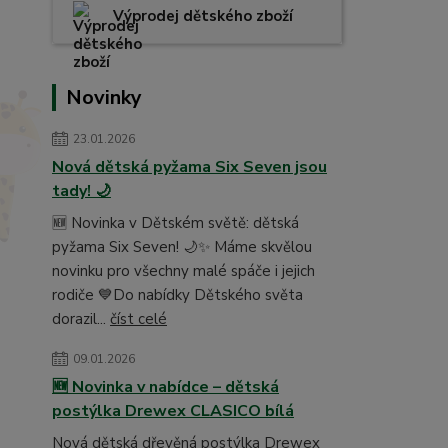
Výprodej dětského zboží
Novinky
23.01.2026
Nová dětská pyžama Six Seven jsou
tady! 🌙
🆕 Novinka v Dětském světě: dětská
pyžama Six Seven! 🌙✨ Máme skvělou
novinku pro všechny malé spáče i jejich
rodiče 💙Do nabídky Dětského světa
dorazil...
číst celé
09.01.2026
🆕 Novinka v nabídce – dětská
postýlka Drewex CLASICO bílá
Nová dětská dřevěná postýlka Drewex