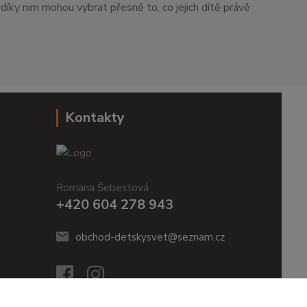
i díky nim mohou vybrat přesně to, co jejich dítě právě
Kontakty
Romana Šebestová
+420 604 278 943
obchod-detskysvet@seznam.cz