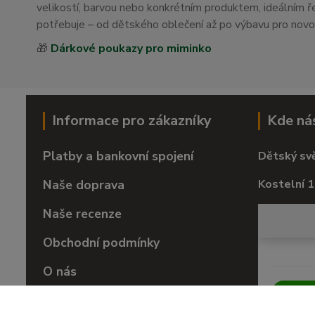
velikostí, barvou nebo konkrétním produktem, ideálním
potřebuje – od dětského oblečení až po výbavu pro nov
🎁
Dárkové poukazy pro miminko
Informace pro zákazníky
Kde ná
Platby a bankovní spojení
Dětský sv
Naše doprava
Kostelní 1
Naše recenze
Obchodní podmínky
O nás
Vrácení zboží