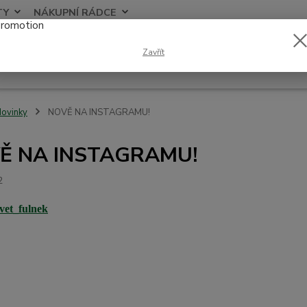
TY
NÁKUPNÍ RÁDCE
Nevíte
Zavřít
Hledat
+420
ovinky
NOVĚ NA INSTAGRAMU!
Ě NA INSTAGRAMU!
2
vet_fulnek