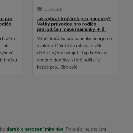
05
.
06
.
2026
ku pro
Jak vybrat kočárek pro panenky?
odiče
Velký průvodce pro rodiče,
prarodiče i malé maminky 👧🍼
u hračku
Výběr kočárku pro panenky není jen o
 jak
vzhledu. Důležitou roli hraje věk
plyšové
dítěte, výška rukojeti, typ kočárku i
it hračku
vhodné doplňky, které udělají z
každé pro...
číst celé
aké
dárek k narození miminka
. Pokud si nejste jistí