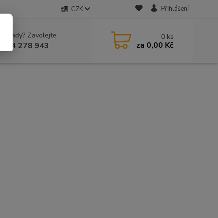
Přihlášení
CZK
 si rady? Zavolejte.
0
ks
za
0,00 Kč
 604 278 943