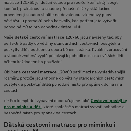
matrace 120×60 je ideální volbou pro rodiče, kteří chtějí spojit
komfort, praktičnost a snadné přenášení. Díky skládacímu
provedení ji snadno sbalíte na dovolenou, víkendový pobyt,
návštěvu u prarodičů nebo kamkoliv, kde potřebujete vytvořit
pohodlné místo pro odpočinek dítěte. 👶🧳
Naše
dětské cestovní matrace 120×60
jsou navrženy tak, aby
perfektně padly do většiny standardních cestovních postýlek a
poskytly dítěti potřebnou oporu během spánku. Kvalitní zpracování
a vhodně zvolená výplň přispívají k pohodlí miminka i větších dětí
během každodenního používání.
Oblíbené
cestovní matrace 120×60
patří mezi nejvyhledávanější
rozměry, protože jsou vhodné do většiny standardních cestovních
postýlek a poskytují dítěti pohodlné místo pro spánek doma i na
cestách.
👉 Pro kompletní vybavení doporučujeme také
Cestovní postýlky
pro miminka a děti
, které společně s matrací vytvoří pohodlné a
bezpečné místo pro spánek na cestách.
Dětská cestovní matrace pro miminko i