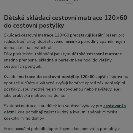
Dětská skládací cestovní matrace 120×60
do cestovní postýlky
Skládací cestovní matrace 120×60 představují ideální řešení pro
rodiče, kteří chtějí dopřát svému miminku pohodlný spánek nejen
doma, ale i na cestách 👶
Díky praktickému skládání jsou tyto
dětské cestovní matrace
snadno přenosné, skladné a perfektně se hodí do většiny
cestovních postýlek.
Kvalitní
matrace do cestovní postýlky 120×60
zajišťují správnou
oporu těla dítěte a výrazně zvyšují komfort oproti základní výplni
postýlky. Jsou vhodné nejen na dovolenou nebo návštěvy, ale i
jako praktická matrace na doma.
Skládací matrace jsou důležitou součástí výbavy pro
cestování s
dětmi
, kde pomáhají zajistit klidný a kvalitní spánek miminka
kdekoliv mimo domov.
Pro maximální pohodlí doporučujeme kombinovat s produkty z