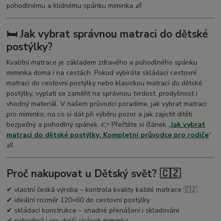
pohodlnému a klidnému spánku miminka 👶
🛏️ Jak vybrat správnou matraci do dětské
postýlky?
Kvalitní matrace je základem zdravého a pohodlného spánku
miminka doma i na cestách. Pokud vybíráte skládací cestovní
matraci do cestovní postýlky nebo klasickou matraci do dětské
postýlky, vyplatí se zaměřit na správnou tvrdost, prodyšnost i
vhodný materiál. V našem průvodci poradíme, jak vybrat matraci
pro miminko, na co si dát při výběru pozor a jak zajistit dítěti
bezpečný a pohodlný spánek. 👉 Přečtěte si článek „
Jak vybrat
matraci do dětské postýlky: Kompletní průvodce pro rodiče
“
👶
Proč nakupovat u Dětský svět? 🇨🇿
✔ vlastní česká výroba – kontrola kvality každé matrace 🇨🇿
✔ ideální rozměr 120×60 do cestovní postýlky
✔ skládací konstrukce – snadné přenášení i skladování
✔ pohodlná i pro delší spánek miminka