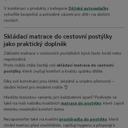
V kombinaci s produkty z kategorie
Dětské a
utosedačky
vytvoříte bezpečné a pohodlné zázemí pro dítě i na delších
cestách.
Skládací matrace do cestovní postýlky
jako praktický doplněk
Základní matrace v cestovních postýlkách bývá často tvrdá nebo
nepohodlná.
Proto rodiče stále častěji volí
skládací matrace do cestovní
postýlky
, které zvyšují komfort a kvalitu spánku dítěte.
Díky své konstrukci jsou lehké, skladné a snadno přenosné –
ideální řešení pro moderní rodiče 👌
Hledáte klasickou variantu pro každodenní spaní? Podívejte se
také na naši nabídku kvalitních
matrace do postýlky
, které zajistí
miminku maximální komfort doma.
Nezapomeňte také na kvalitní
prostěradla do postýlky
, která
chrání matraci před znečištěním, zajišťují hygienu a přispívají k