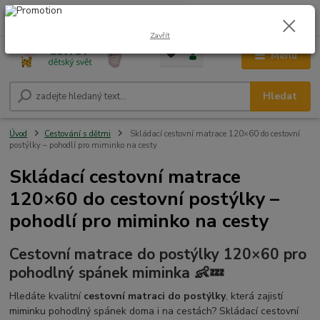
0
ks
CZK
+420 604 278 943
za
0,00 Kč
Zavřít
Menu
Hledat
Úvod
Cestování s dětmi
Skládací cestovní matrace 120×60 do cestovní
postýlky – pohodlí pro miminko na cesty
Skládací cestovní matrace
120×60 do cestovní postýlky –
pohodlí pro miminko na cesty
Cestovní matrace do postýlky 120×60 pro
pohodlný spánek miminka 👶💤
Hledáte kvalitní
cestovní matraci do postýlky
, která zajistí
miminku pohodlný spánek doma i na cestách? Skládací cestovní