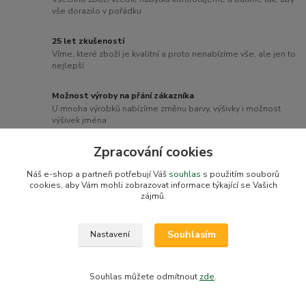
vše dorazilo v pořádku
25 let zkušeností
Víme, které zboží je kvalitní a proto nenabízíme vše, ale jen to
nejlepší
Možnost výroby na přání zákazníka
U mnoha výrobků nabízíme změnu barvy, výšivky i možnost
výšivek jména
Zpracování cookies
Množství českých prémiových výrobků
České výrobky podporují naši ekonomiku a vyznačují se
Náš e-shop a partneři potřebují Váš
souhlas
s použitím souborů
světovou kvalitou
cookies, aby Vám mohli zobrazovat informace týkající se Vašich
zájmů.
Souhlasím
Nastavení
Novinky z našeho blogu
Souhlas můžete odmítnout
zde
.