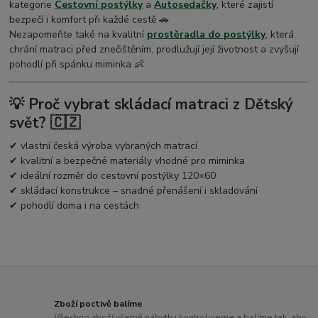
kategorie
Cestovní postýlky
a
Autosedačky
, které zajistí
bezpečí i komfort při každé cestě 🚗
Nezapomeňte také na kvalitní
prostěradla do postýlky
, která
chrání matraci před znečištěním, prodlužují její životnost a zvyšují
pohodlí při spánku miminka 👶
💡 Proč vybrat skládací matraci z Dětský
svět? 🇨🇿
✔ vlastní česká výroba vybraných matrací
✔ kvalitní a bezpečné materiály vhodné pro miminka
✔ ideální rozměr do cestovní postýlky 120×60
✔ skládací konstrukce – snadné přenášení i skladování
✔ pohodlí doma i na cestách
Zboží poctivě balíme
Všechno zboží včetně nábytku kontrolujeme a balíme tak, aby