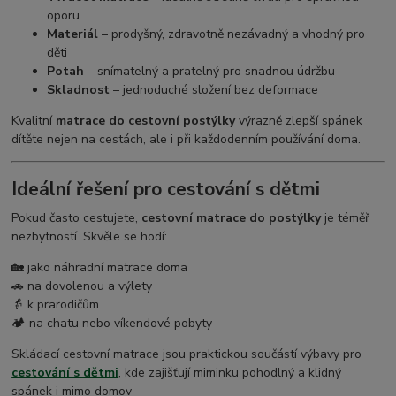
oporu
Materiál
– prodyšný, zdravotně nezávadný a vhodný pro
děti
Potah
– snímatelný a pratelný pro snadnou údržbu
Skladnost
– jednoduché složení bez deformace
Kvalitní
matrace do cestovní postýlky
výrazně zlepší spánek
dítěte nejen na cestách, ale i při každodenním používání doma.
Ideální řešení pro cestování s dětmi
Pokud často cestujete,
cestovní matrace do postýlky
je téměř
nezbytností. Skvěle se hodí:
🏡 jako náhradní matrace doma
🚗 na dovolenou a výlety
👵 k prarodičům
🏕️ na chatu nebo víkendové pobyty
Skládací cestovní matrace jsou praktickou součástí výbavy pro
cestování s dětmi
, kde zajišťují miminku pohodlný a klidný
spánek i mimo domov