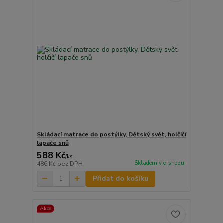
Skládací matrace do postýlky, Dětský svět, holčičí
lapače snů
588 Kč
/
ks
Skladem v e-shopu
486 Kč
bez DPH
Přidat do košíku
Akce