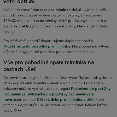
větší děti 🧸
Kvalitní
cestovní matrace pro miminko
dokáže výrazně zvýšit
pohodlí oproti běžné výbavě cestovní postýlky. Díky rozměru
120×60 cm je vhodná do většiny běžně prodávaných modelů a
stává se praktickým doplňkem každé rodiny, která s dětmi často
cestuje.
Pro ještě větší pohodlí doporučujeme doplnit matraci o
Prostěradla do postýlky pro miminka
, která pomohou vytvořit
příjemné a hygienické prostředí pro každodenní spánek.
Vše pro pohodlné spaní miminka na
cestách 🌙👶
Cestovní matrace je důležitou součástí výbavičky pro rodiny, které
chtějí dopřát dítěti kvalitní spánek i mimo domov. Pro sladěné
vybavení můžete vybírat také z kategorií
Povlečení do postýlky
pro miminka
,
Výbavička do postýlky pro miminka a
novorozence
nebo
Dětské deky pro miminka a děti
, které
pomohou vytvořit útulné prostředí pro odpočinek během každé
cesty. 💛🛏️