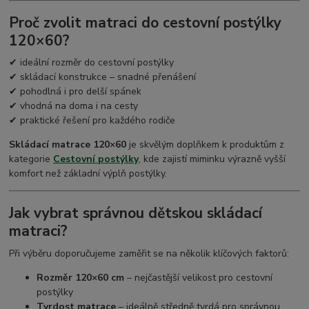
Proč zvolit matraci do cestovní postýlky
120×60?
✔ ideální rozměr do cestovní postýlky
✔ skládací konstrukce – snadné přenášení
✔ pohodlná i pro delší spánek
✔ vhodná na doma i na cesty
✔ praktické řešení pro každého rodiče
Skládací matrace 120×60
je skvělým doplňkem k produktům z
kategorie
Cestovní postýlky
, kde zajistí miminku výrazně vyšší
komfort než základní výplň postýlky.
Jak vybrat správnou dětskou skládací
matraci?
Při výběru doporučujeme zaměřit se na několik klíčových faktorů:
Rozměr 120×60 cm
– nejčastější velikost pro cestovní
postýlky
Tvrdost matrace
– ideálně středně tvrdá pro správnou