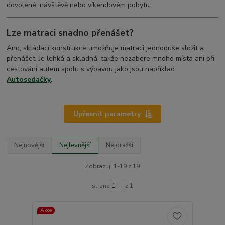
dovolené, návštěvě nebo víkendovém pobytu.
Lze matraci snadno přenášet?
Ano, skládací konstrukce umožňuje matraci jednoduše složit a
přenášet. Je lehká a skladná, takže nezabere mnoho místa ani při
cestování autem spolu s výbavou jako jsou například
Autosedačky
.
Upřesnit parametry
Nejnovější
Nejlevnější
Nejdražší
Zobrazuji 1-19 z 19
strana
z 1
Akce