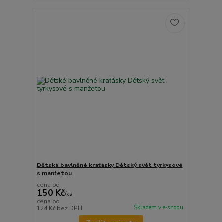
Dětské bavlněné kraťásky Dětský svět tyrkysové
s manžetou
cena od
150 Kč
/
ks
cena od
Skladem v e-shopu
124 Kč
bez DPH