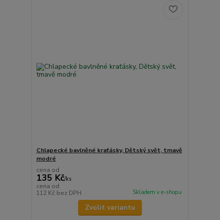
Chlapecké bavlněné kraťásky, Dětský svět, tmavě
modré
cena od
135 Kč
/
ks
cena od
Skladem v e-shopu
112 Kč
bez DPH
Zvolit variantu