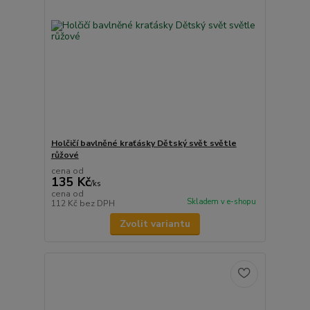
Holčičí bavlněné kraťásky Dětský svět světle
růžové
cena od
135 Kč
/
ks
cena od
Skladem v e-shopu
112 Kč
bez DPH
Zvolit variantu