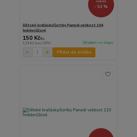
315 Kč
- 52 %
Dětské kraťásky/šortky Panedi velikost 104
hnědorůžové
150 Kč
/
ks
Skladem v e-shopu
124 Kč
bez DPH
Přidat do košíku