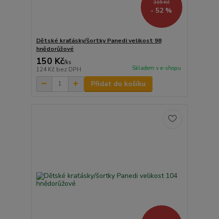
315 Kč
- 52 %
Dětské kraťásky/šortky Panedi velikost 98
hnědorůžové
150 Kč
/
ks
Skladem v e-shopu
124 Kč
bez DPH
Přidat do košíku