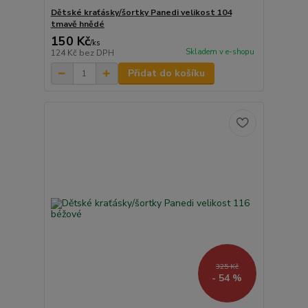
Dětské kraťásky/šortky Panedi velikost 104
tmavě hnědé
150 Kč
/
ks
Skladem v e-shopu
124 Kč
bez DPH
Přidat do košíku
325 Kč
- 54 %