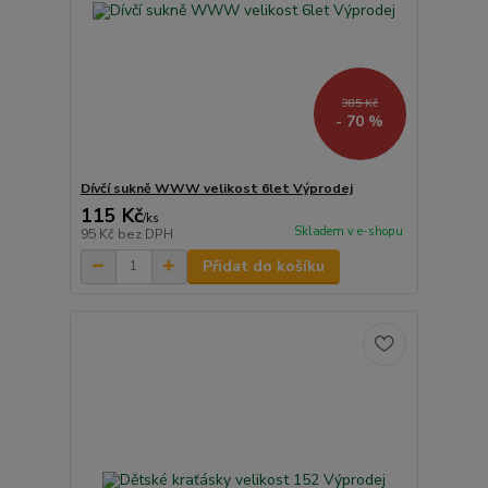
385 Kč
- 70 %
Dívčí sukně WWW velikost 6let Výprodej
115 Kč
/
ks
Skladem v e-shopu
95 Kč
bez DPH
Přidat do košíku