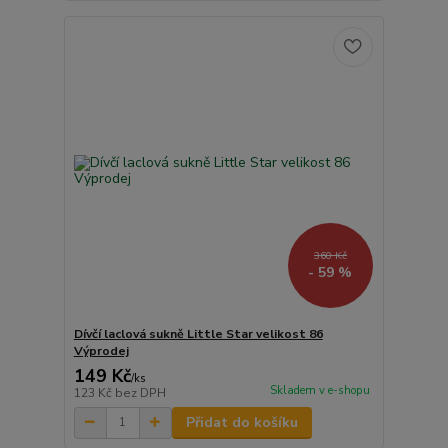
360 Kč
- 59 %
Dívčí laclová sukně Little Star velikost 86
Výprodej
149 Kč
/
ks
Skladem v e-shopu
123 Kč
bez DPH
Přidat do košíku