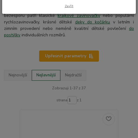
Nenechte si ujít také nabídku dalších českých výrobků z naší dílny
Zavřít
Dětský Svě
t a nakupujte výbavu pro Vaše miminko, mezi kterou
bezesporu patří klasické
krajkové zavinovačky
nebo populární
rychlozavinovačky, krásné dětské
deky do kočárku
v letním i
zimním provedení nebo neméně kvalitní dětské povlečení
do
postýlky
individuálních rozměrů.
Upřesnit parametry
Nejnovější
Nejlevnější
Nejdražší
Zobrazuji 1-37 z 37
strana
z 1