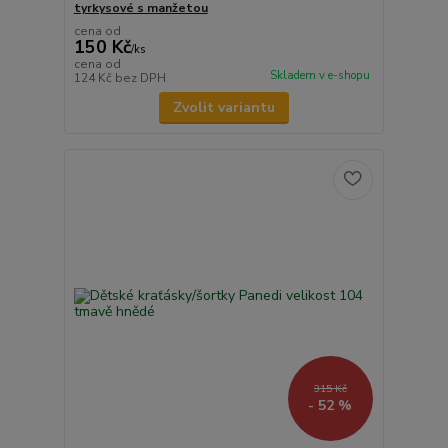
tyrkysové s manžetou
cena od
150 Kč
/
ks
cena od
Skladem v e-shopu
124 Kč
bez DPH
Zvolit variantu
315 Kč
- 52 %