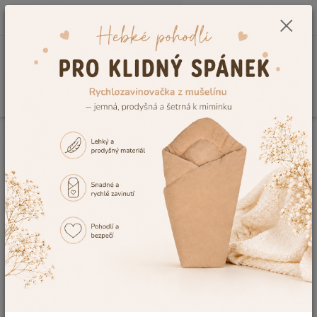
0
ks
CZK
+420 604 278 943
za
0,00 Kč
Menu
Hledat
Úvod
Kojenecké a dětské oblečení
Jarní a letní oblečení
Kraťásky
Bavlněné dětské kraťásky i
kojenecké kraťásky, kraťasy pro
děti
Sháníte kvalitní
dětské kraťásky
či
kojenecké kraťasy
pro
nejmenší z příjemného materiálu, které se skvěle hodí do parných
letních dnů? Pak vybírejte
bavlněné kraťásky
naší vlastní výroby
a užijte si jedinečnou možnost vybírat z celé škály barev a vzorů
materiálu.