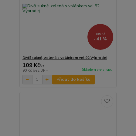
185 Kč
- 41 %
Dívčí sukně, zelená s volánkem vel.92 Výprodej
109 Kč
/
ks
Skladem v e-shopu
90 Kč
bez DPH
Přidat do košíku