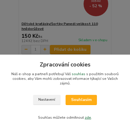
315 Kč
- 52 %
Dětské kraťásky/šortky Panedi velikost 110
hnědorůžové
150 Kč
/
ks
Skladem v e-shopu
124 Kč
bez DPH
Přidat do košíku
Zpracování cookies
Náš e-shop a partneři potřebují Váš
souhlas
s použitím souborů
cookies, aby Vám mohli zobrazovat informace týkající se Vašich
zájmů.
Souhlasím
Nastavení
Souhlas můžete odmítnout
zde
.