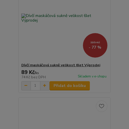
385 Kč
- 77 %
Dívčí maskáčová sukně velikost 6let Výprodej
89 Kč
/
ks
Skladem v e-shopu
74 Kč
bez DPH
Přidat do košíku