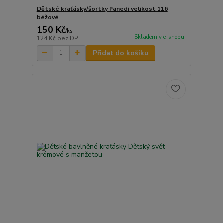
Dětské kraťásky/šortky Panedi velikost 116
béžové
150 Kč
/
ks
Skladem v e-shopu
124 Kč
bez DPH
Přidat do košíku