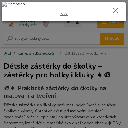
0
ks
CZK
+420 604 278 943
za
0,00 Kč
Zavřít
Menu
Hledat
Úvod
Kojenecké a dětské oblečení
Dětské zástěrky do školky 👧
Dětské zástěrky do školky –
zástěrky pro holky i kluky 👧🎨
🎨👧 Praktické zástěrky do školky na
malování a tvoření
Dětská zástěrka do školky
patří mezi nejoblíbenější součásti
školkové výbavy. Chrání oblečení při malování, kreslení,
modelování, práci s lepidlem i dalších výtvarných a kreativních
činnostech, které děti v mateřské škole každý den absolvují. Díky