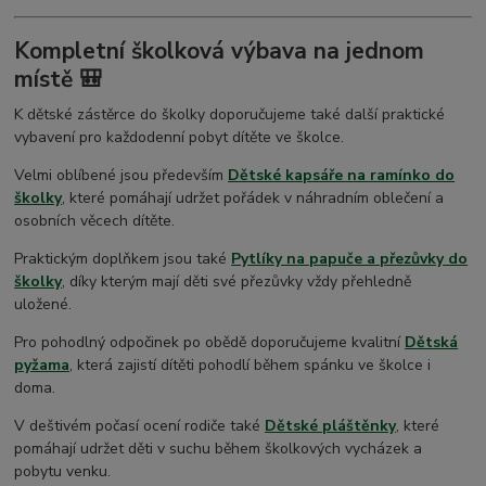
Kompletní školková výbava na jednom
místě 🎒
K dětské zástěrce do školky doporučujeme také další praktické
vybavení pro každodenní pobyt dítěte ve školce.
Velmi oblíbené jsou především
Dětské kapsáře na ramínko do
školky
, které pomáhají udržet pořádek v náhradním oblečení a
osobních věcech dítěte.
Praktickým doplňkem jsou také
Pytlíky na papuče a přezůvky do
školky
, díky kterým mají děti své přezůvky vždy přehledně
uložené.
Pro pohodlný odpočinek po obědě doporučujeme kvalitní
Dětská
pyžama
, která zajistí dítěti pohodlí během spánku ve školce i
doma.
V deštivém počasí ocení rodiče také
Dětské pláštěnky
, které
pomáhají udržet děti v suchu během školkových vycházek a
pobytu venku.