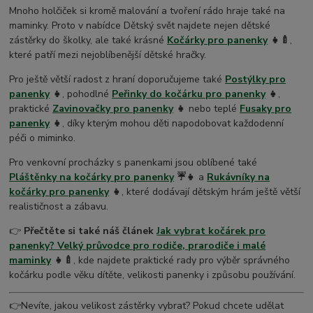
Mnoho holčiček si kromě malování a tvoření rádo hraje také na
maminky. Proto v nabídce Dětský svět najdete nejen dětské
zástěrky do školky, ale také krásné
Kočárky pro panenky
👧🍼
,
které patří mezi nejoblíbenější dětské hračky.
Pro ještě větší radost z hraní doporučujeme také
Postýlky pro
panenky
👧
, pohodlné
Peřinky do kočárku pro panenky
👧
,
praktické
Zavinovačky pro panenky
👧
nebo teplé
Fusaky pro
panenky
👧
, díky kterým mohou děti napodobovat každodenní
péči o miminko.
Pro venkovní procházky s panenkami jsou oblíbené také
Pláštěnky na kočárky pro panenky
☔👧
a
Rukávníky na
kočárky pro panenky
👧
, které dodávají dětským hrám ještě větší
realističnost a zábavu.
👉
Přečtěte si také náš článek
Jak vybrat kočárek pro
panenky? Velký průvodce pro rodiče, prarodiče i malé
maminky
👧🍼
, kde najdete praktické rady pro výběr správného
kočárku podle věku dítěte, velikosti panenky i způsobu používání.
👉
Nevíte, jakou velikost zástěrky vybrat? Pokud chcete udělat