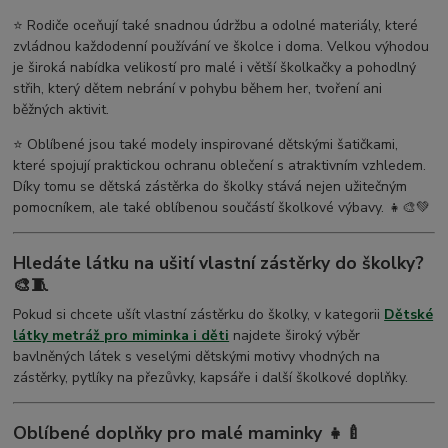
⭐ Rodiče oceňují také snadnou údržbu a odolné materiály, které
zvládnou každodenní používání ve školce i doma. Velkou výhodou
je široká nabídka velikostí pro malé i větší školkačky a pohodlný
střih, který dětem nebrání v pohybu během her, tvoření ani
běžných aktivit.
⭐ Oblíbené jsou také modely inspirované dětskými šatičkami,
které spojují praktickou ochranu oblečení s atraktivním vzhledem.
Díky tomu se dětská zástěrka do školky stává nejen užitečným
pomocníkem, ale také oblíbenou součástí školkové výbavy. 👧🎨💚
Hledáte látku na ušití vlastní zástěrky do školky?
🎨🧵
Pokud si chcete ušít vlastní zástěrku do školky, v kategorii
Dětské
látky metráž pro miminka i děti
najdete široký výběr
bavlněných látek s veselými dětskými motivy vhodných na
zástěrky, pytlíky na přezůvky, kapsáře i další školkové doplňky.
Oblíbené doplňky pro malé maminky 👧🍼