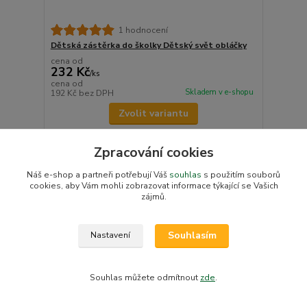
1 hodnocení
Dětská zástěrka do školky Dětský svět obláčky
cena od
232 Kč
/
ks
cena od
Skladem v e-shopu
192 Kč
bez DPH
Zvolit variantu
Zpracování cookies
Náš e-shop a partneři potřebují Váš
souhlas
s použitím souborů
cookies, aby Vám mohli zobrazovat informace týkající se Vašich
zájmů.
Souhlasím
Nastavení
Souhlas můžete odmítnout
zde
.