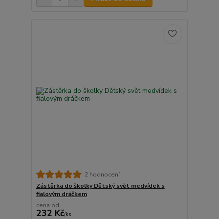
2 hodnocení
Zástěrka do školky Dětský svět medvídek s
fialovým dráčkem
cena od
232 Kč
/
ks