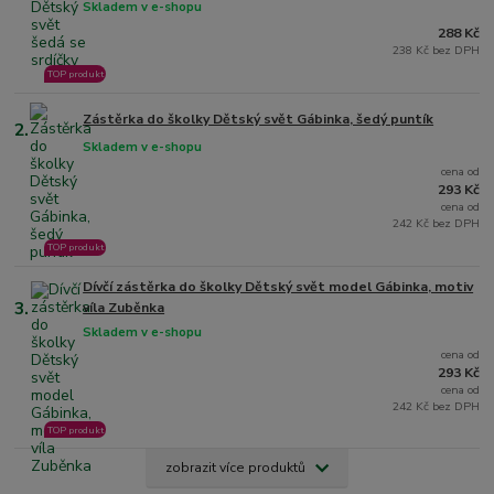
Skladem v e-shopu
288 Kč
238 Kč bez DPH
TOP produkt
Zástěrka do školky Dětský svět Gábinka, šedý puntík
2.
Skladem v e-shopu
cena od
293 Kč
cena od
242 Kč bez DPH
TOP produkt
Dívčí zástěrka do školky Dětský svět model Gábinka, motiv
3.
víla Zuběnka
Skladem v e-shopu
cena od
293 Kč
cena od
242 Kč bez DPH
TOP produkt
zobrazit více produktů