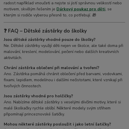
radost například vnoučeti a nejste si jistí správnou velikostí nebo
motivem, skvělým řešením je
Dárkový poukaz pro děti
, se
kterým si rodiče vyberou přesně to, co potřebují. 🎁
❓ FAQ – Dětské zástěrky do školky
Jsou dětské zástěrky vhodné pouze do školky?
Ne. Dětské zástěrky využijí děti nejen ve školce, ale také doma při
malování, kreslení, modelování, pečení nebo dalších kreativních
aktivitách.
Chrání zástěrka oblečení při malování a tvoření?
Ano. Zástěrka pomáhá chránit oblečení před barvami, vodovkami,
fixami, lepidlem, modelínou i dalšími nečistotami, které vznikají při
tvořivých činnostech.
Jsou zástěrky vhodné pro holčičky?
Ano. Nabízíme dětské zástěrky s veselými dívčími motivy, které si
malé školkačky rychle oblíbí. Některé modely svým střihem
připomínají princeznovské šatičky.
Mohou některé zástěrky posloužit i jako letní šatičky?