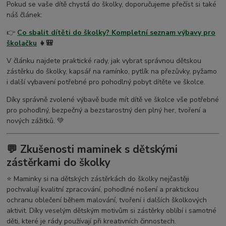
Pokud se vaše dítě chystá do školky, doporučujeme přečíst si také
náš článek:
👉
Co sbalit dítěti do školky? Kompletní seznam výbavy pro
školačku
👧🎒
V článku najdete praktické rady, jak vybrat správnou dětskou
zástěrku do školky, kapsář na ramínko, pytlík na přezůvky, pyžamo
i další vybavení potřebné pro pohodlný pobyt dítěte ve školce.
Díky správně zvolené výbavě bude mít dítě ve školce vše potřebné
pro pohodlný, bezpečný a bezstarostný den plný her, tvoření a
nových zážitků. 💚
💬 Zkušenosti maminek s dětskými
zástěrkami do školky
⭐ Maminky si na dětských zástěrkách do školky nejčastěji
pochvalují kvalitní zpracování, pohodlné nošení a praktickou
ochranu oblečení během malování, tvoření i dalších školkových
aktivit. Díky veselým dětským motivům si zástěrky oblíbí i samotné
děti, které je rády používají při kreativních činnostech.