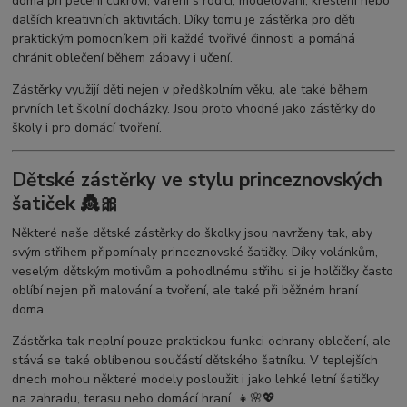
doma při pečení cukroví, vaření s rodiči, modelování, kreslení nebo
dalších kreativních aktivitách. Díky tomu je zástěrka pro děti
praktickým pomocníkem při každé tvořivé činnosti a pomáhá
chránit oblečení během zábavy i učení.
Zástěrky využijí děti nejen v předškolním věku, ale také během
prvních let školní docházky. Jsou proto vhodné jako zástěrky do
školy i pro domácí tvoření.
Dětské zástěrky ve stylu princeznovských
šatiček 👸🎀
Některé naše dětské zástěrky do školky jsou navrženy tak, aby
svým střihem připomínaly princeznovské šatičky. Díky volánkům,
veselým dětským motivům a pohodlnému střihu si je holčičky často
oblíbí nejen při malování a tvoření, ale také při běžném hraní
doma.
Zástěrka tak neplní pouze praktickou funkci ochrany oblečení, ale
stává se také oblíbenou součástí dětského šatníku. V teplejších
dnech mohou některé modely posloužit i jako lehké letní šatičky
na zahradu, terasu nebo domácí hraní. 👧🌸💖