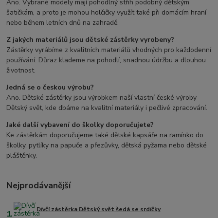
Ano. Vybrané modely mají pohodlný střih podobný dětským
šatičkám, a proto je mohou holčičky využít také při domácím hraní
nebo během letních dnů na zahradě.
Z jakých materiálů jsou dětské zástěrky vyrobeny?
Zástěrky vyrábíme z kvalitních materiálů vhodných pro každodenní
používání. Důraz klademe na pohodlí, snadnou údržbu a dlouhou
životnost.
Jedná se o českou výrobu?
Ano. Dětské zástěrky jsou výrobkem naší vlastní české výroby
Dětský svět, kde dbáme na kvalitní materiály i pečlivé zpracování.
Jaké další vybavení do školky doporučujete?
Ke zástěrkám doporučujeme také dětské kapsáře na ramínko do
školky, pytlíky na papuče a přezůvky, dětská pyžama nebo dětské
pláštěnky.
Nejprodávanější
Dívčí zástěrka Dětský svět šedá se srdíčky
1.