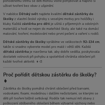
pohodlnému střihu se děti mohou volně pohybovat a naplno si
užívat tvoření bez obav z ušpinění.
V nabídce
Dětský svět
najdete kvalitní
dětské zástěrky do
školky
z vlastní české výroby s veselými motivy pro holčičky i
kluky. Každá
zástěrka pro děti
je ušitá z příjemných a odolných
materiálů a hodí se nejen do mateřské školy, ale také na domácí
malování, tvoření, modelování nebo první pečení a vaření s rodiči.
Dětské zástěrky do školky
vyrábíme ve velikostech
92–134 cm
,
takže si snadno vyberete model pro malé i větší děti. Každá
dětská zástěrka
je navržena tak, aby dobře seděla, poskytovala
dostatek volnosti při pohybu a spolehlivě chránila oblečení při
každé tvořivé aktivitě. 👧🎨
Proč pořídit dětskou zástěrku do školky?
👧
Zástěrka do školky pomáhá chránit oblečení před barvami,
vodovkami, fixami, modelínou i dalšími nečistotami, se kterými se
děti při tvoření běžně setkávají. Rodiče tak nemusí mít obavy z
poškození oblíbeného oblečení během výtvarné výchovy nebo