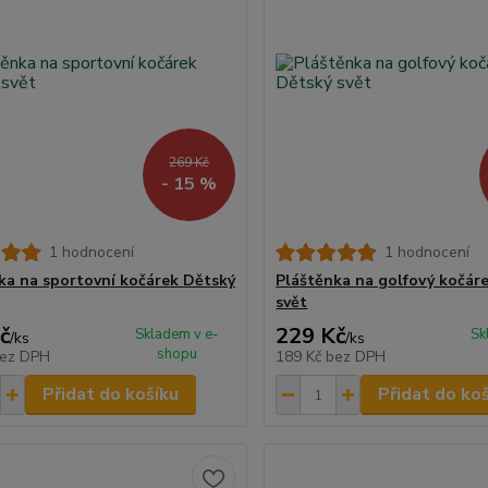
269 Kč
- 15 %
1 hodnocení
1 hodnocení
ka na sportovní kočárek Dětský
Pláštěnka na golfový kočár
svět
č
229 Kč
Skladem v e-
Sk
/
ks
/
ks
shopu
ez DPH
189 Kč
bez DPH
Přidat do košíku
Přidat do ko