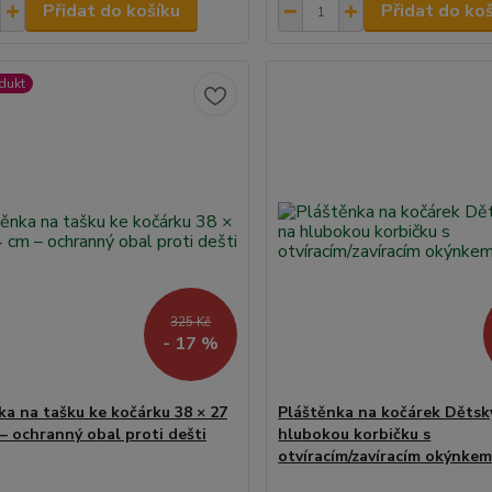
Přidat do košíku
Přidat do ko
dukt
325 Kč
- 17 %
ka na tašku ke kočárku 38 × 27
Pláštěnka na kočárek Dětsk
 – ochranný obal proti dešti
hlubokou korbičku s
otvíracím/zavíracím okýnkem