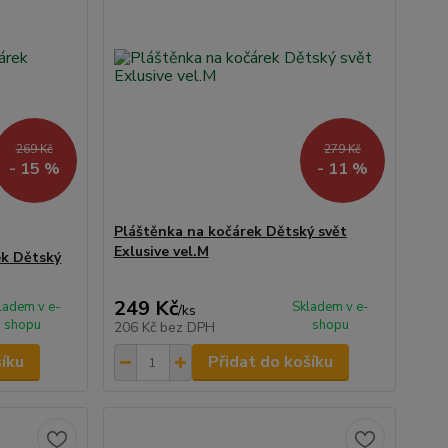
269 Kč
279 Kč
- 15 %
- 11 %
Pláštěnka na kočárek Dětský svět
Exlusive vel.M
ek Dětský
249 Kč
ladem v e-
Skladem v e-
/
ks
shopu
shopu
206 Kč
bez DPH
šíku
Přidat do košíku