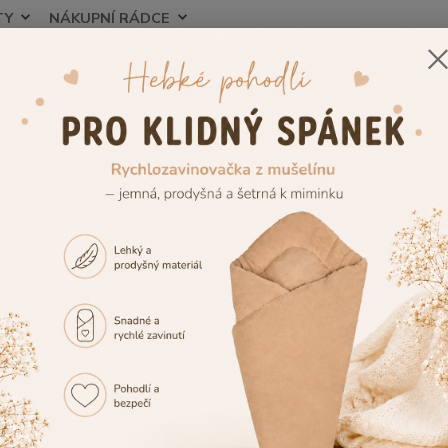
TY
NÁKUPNÍ RÁDCE
Nevíte
Hledat
+420
oplňky a příslušenství ke kočárkům
Pláštěnky na kočárky
erzální pláštenky na kočárky i p
rek
alitním výrobkem z našich dílen Dětský Svět jsou univerzální pl
kočárek nebo pláštěnky na
sportovní kočárek
, které jsou vyrobe
m je zajištěn pevným šikmým proužkem. V nabídce navíc najdete ta
ěradla do kočárku pro pohodlí a ochran