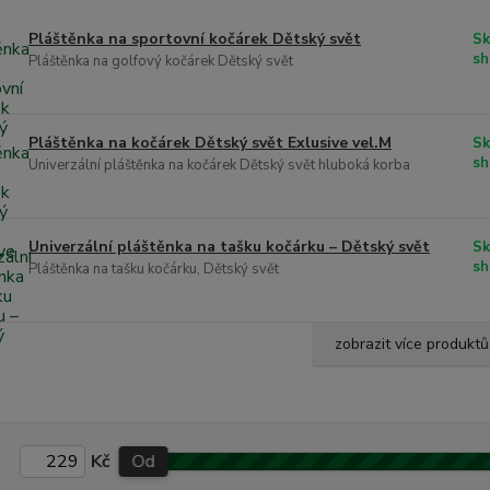
Pláštěnka na sportovní kočárek Dětský svět
Sk
sh
Pláštěnka na golfový kočárek Dětský svět
Pláštěnka na kočárek Dětský svět Exlusive vel.M
Sk
sh
Univerzální pláštěnka na kočárek Dětský svět hluboká korba
Univerzální pláštěnka na tašku kočárku – Dětský svět
Sk
sh
Pláštěnka na tašku kočárku, Dětský svět
zobrazit více produktů
Kč
Od