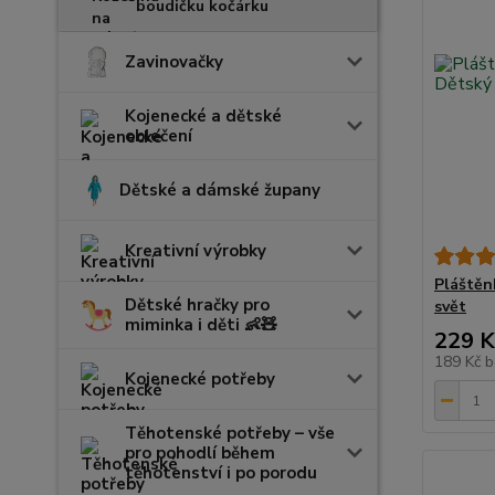
boudičku kočárku
Zavinovačky
Kojenecké a dětské
oblečení
Dětské a dámské župany
Kreativní výrobky
Pláštěn
Dětské hračky pro
svět
miminka i děti 👶🧸
229 K
189 Kč
b
Kojenecké potřeby
Těhotenské potřeby – vše
pro pohodlí během
těhotenství i po porodu