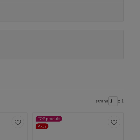
strana
z 1
TOP produkt
Akce