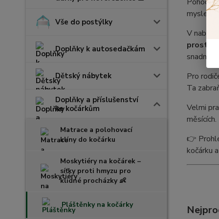
Pohodlí m
myslet t
Vše do postýlky
V nabídce
prostěra
Doplňky k autosedačkám
snadno se
Dětský nábytek
Pro rodič
Ta zabraň
Doplňky a příslušenství
Velmi pra
ke kočárkům
měsících.
Matrace a polohovací
👉 Prohlé
klíny do kočárku
kočárku a
Moskytiéry na kočárek –
síťky proti hmyzu pro
klidné procházky 👶
Pláštěnky na kočárky
Nejpro