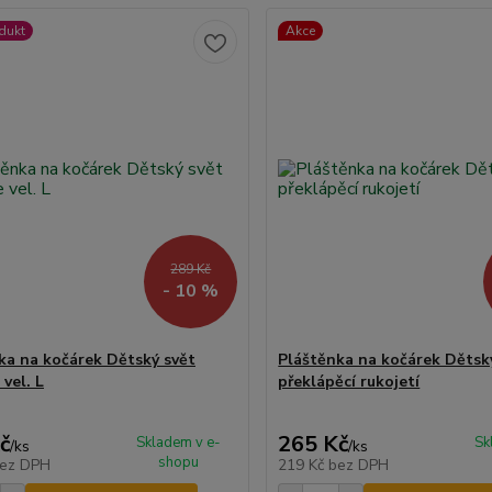
dukt
Akce
289 Kč
- 10 %
ka na kočárek Dětský svět
Pláštěnka na kočárek Dětský
 vel. L
překlápěcí rukojetí
č
265 Kč
Skladem v e-
Sk
/
ks
/
ks
shopu
ez DPH
219 Kč
bez DPH