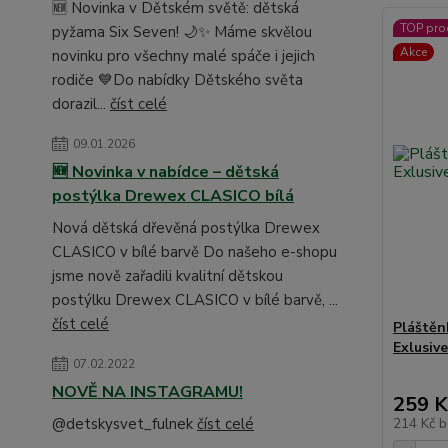
🆕 Novinka v Dětském světě: dětská
TOP pro
pyžama Six Seven! 🌙✨ Máme skvělou
Akce
novinku pro všechny malé spáče i jejich
rodiče 💙Do nabídky Dětského světa
dorazil...
číst celé
09.01.2026
🆕 Novinka v nabídce – dětská
postýlka Drewex CLASICO bílá
Nová dětská dřevěná postýlka Drewex
CLASICO v bílé barvě Do našeho e-shopu
jsme nově zařadili kvalitní dětskou
postýlku Drewex CLASICO v bílé barvě, ...
číst celé
Pláštěn
Exlusive
07.02.2022
NOVĚ NA INSTAGRAMU!
259 K
@detskysvet_fulnek
číst celé
214 Kč
b