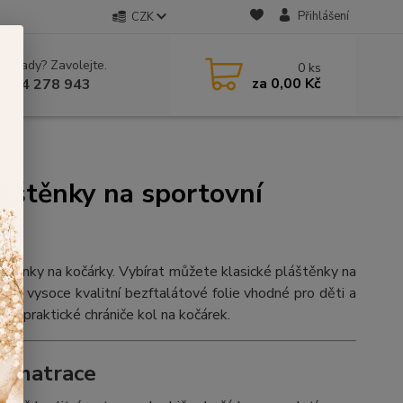
Přihlášení
CZK
 si rady? Zavolejte.
0
ks
za
0,00 Kč
 604 278 943
láštěnky na sportovní
áštěnky na kočárky. Vybírat můžete klasické pláštěnky na
ny z vysoce kvalitní bezftalátové folie vhodné pro děti a
ké praktické chrániče kol na kočárek.
u matrace