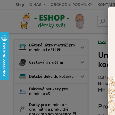
Blog
O NÁS
OBCHODNÍ PODMÍNKY
KONTAK
Úvod
D
Dětské látky metráž pro
miminka i děti 🧸
Univ
kočá
Cestování s dětmi
Dětské deky do kočárku
Dalším kv
hluboký 
Dárkové poukazy pro
jejich le
miminko 👶
Dárky pro miminko –
Prost
originální a praktické
dárky pro novorozence 🎁