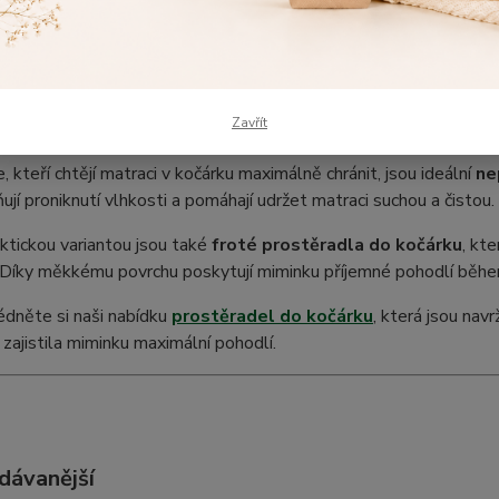
iminka během procházek je pro každého rodiče velmi důležité. Kr
aké na
praktické prostěradlo do kočárku
, které zajistí hygien
 najdete několik typů prostěradel, které se liší materiálem i vl
dla do kočárku
, která jsou měkká, prodyšná a příjemná na dote
Zavřít
 nasazují.
e, kteří chtějí matraci v kočárku maximálně chránit, jsou ideální
ne
ují proniknutí vlhkosti a pomáhají udržet matraci suchou a čistou.
ktickou variantou jsou také
froté prostěradla do kočárku
, kt
 Díky měkkému povrchu poskytují miminku příjemné pohodlí běhe
dněte si naši nabídku
prostěradel do kočárku
, která jsou nav
 zajistila miminku maximální pohodlí.
dávanější