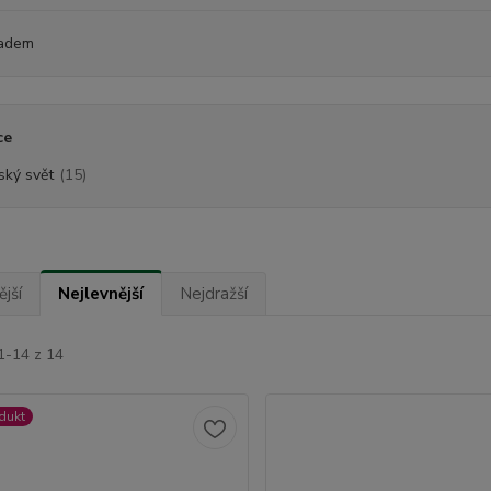
adem
ce
ský svět
(15)
jší
Nejlevnější
Nejdražší
1-14 z 14
dukt