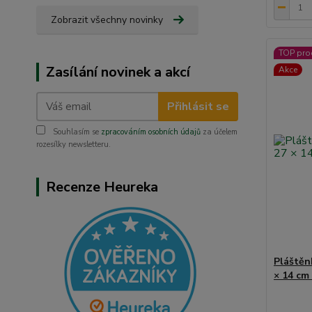
Zobrazit všechny novinky
TOP pro
Zasílání novinek a akcí
Akce
Přihlásit se
Souhlasím se
zpracováním osobních údajů
za účelem
rozesílky newsletteru.
Recenze Heureka
Pláštěn
× 14 cm