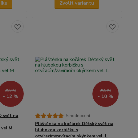
šíku
Zvolit variantu
359 Kč
365 Kč
- 12 %
- 10 %
ý svět na
5 hodnocení
Pláštěnka na kočárek Dětský svět na
 vel.M
hlubokou korbičku s
otvíracím/zavíracím okýnkem vel. L