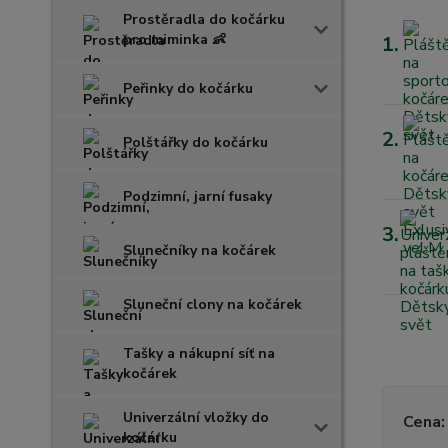
Prostěradla do kočárku
pro miminka 👶
1.
Peřinky do kočárku
2.
Polštářky do kočárku
Podzimní, jarní fusaky
3.
Slunečníky na kočárek
Sluneční clony na kočárek
Tašky a nákupní síť na
kočárek
Univerzální vložky do
Cena:
kočárku