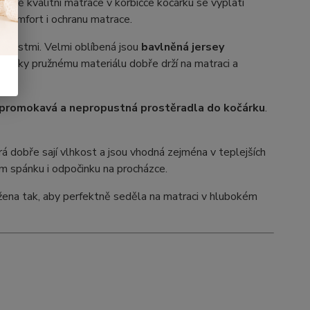
omě kvalitní matrace v korbičce kočárku se vyplatí
u, komfort i ochranu matrace.
astnostmi. Velmi oblíbená jsou
bavlněná jersey
k. Díky pružnému materiálu dobře drží na matraci a
promokavá a nepropustná prostěradla do kočárku
.
erá dobře sají vlhkost a jsou vhodná zejména v teplejších
m spánku i odpočinku na procházce.
ržena tak, aby perfektně seděla na matraci v hlubokém