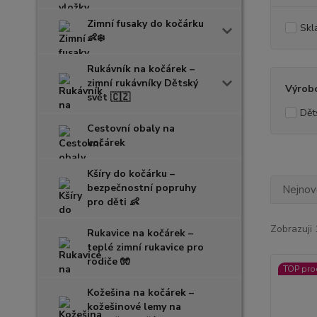
Zimní fusaky do kočárku
Skl
👶❄️
Rukávník na kočárek –
zimní rukávníky Dětský
Výrob
svět 🇨🇿
Dět
Cestovní obaly na
kočárek
Kšíry do kočárku –
bezpečnostní popruhy
Nejnově
pro děti 👶
Zobrazuji 
Rukavice na kočárek –
teplé zimní rukavice pro
rodiče 🧤
TOP pro
Kožešina na kočárek –
kožešinové lemy na