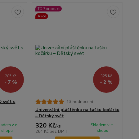
TOP produkt
Akce
285 Kč
325 Kč
- 7 %
- 2 %
 svět s
13 hodnocení
Univerzální pláštěnka na tašku kočárku
– Dětský svět
320 Kč
ladem v e-
Skladem v e-
/
ks
shopu
shopu
264 Kč
bez DPH