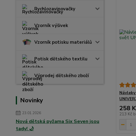
Rychlozavinovačky
Vzorník výšivek
Vzorník potisku materiálů
Potisk dětského textilu
Výprodej dětského zboží
Návleky
UNIVER
Novinky
258 K
23.01.2026
213 Kč
b
Nová dětská pyžama Six Seven jsou
tady! 🌙