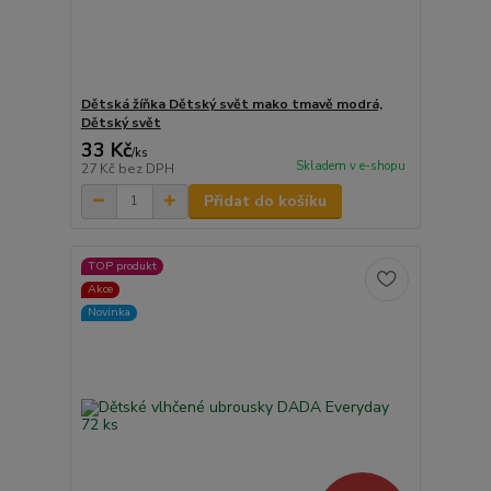
Dětská žíňka Dětský svět mako tmavě modrá,
Dětský svět
33 Kč
/
ks
Skladem v e-shopu
27 Kč
bez DPH
Přidat do košíku
TOP produkt
Akce
Novinka