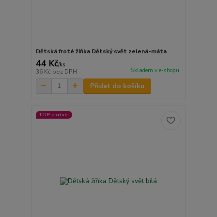
Dětská froté žíňka Dětský svět zelená-máta
44 Kč
/
ks
Skladem v e-shopu
36 Kč
bez DPH
Přidat do košíku
TOP produkt