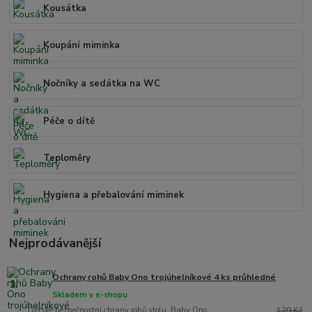
Kousátka
Koupání miminka
Nočníky a sedátka na WC
Péče o dítě
Teploměry
Hygiena a přebalování miminek
Nejprodávanější
Ochrany rohů Baby Ono trojúhelníkové 4 ks průhledné
1.
Skladem v e-shopu
Dětské bezpečnostní chrany rohů stolu, Baby Ono,
129 Kč