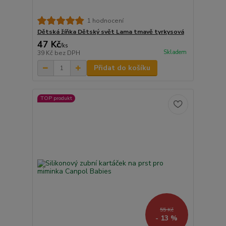
1 hodnocení
Dětská žíňka Dětský svět Lama tmavě tyrkysová
47 Kč
/
ks
Skladem
39 Kč
bez DPH
Přidat do košíku
TOP produkt
55 Kč
- 13 %