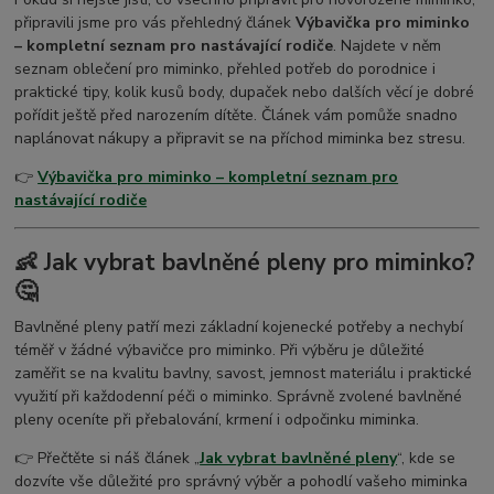
připravili jsme pro vás přehledný článek
Výbavička pro miminko
– kompletní seznam pro nastávající rodiče
. Najdete v něm
seznam oblečení pro miminko, přehled potřeb do porodnice i
praktické tipy, kolik kusů body, dupaček nebo dalších věcí je dobré
pořídit ještě před narozením dítěte. Článek vám pomůže snadno
naplánovat nákupy a připravit se na příchod miminka bez stresu.
👉
Výbavička pro miminko – kompletní seznam pro
nastávající rodiče
👶 Jak vybrat bavlněné pleny pro miminko?
🤔
Bavlněné pleny patří mezi základní kojenecké potřeby a nechybí
téměř v žádné výbavičce pro miminko. Při výběru je důležité
zaměřit se na kvalitu bavlny, savost, jemnost materiálu i praktické
využití při každodenní péči o miminko. Správně zvolené bavlněné
pleny oceníte při přebalování, krmení i odpočinku miminka.
👉 Přečtěte si náš článek „
Jak vybrat bavlněné pleny
“, kde se
dozvíte vše důležité pro správný výběr a pohodlí vašeho miminka