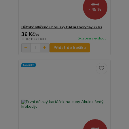
65 Kč
- 45 %
Dětské vlhčené ubrousky DADA Everyday 72 ks
36 Kč
/
ks
Skladem v e-shopu
30 Kč
bez DPH
Přidat do košíku
Novinka
55 Kč