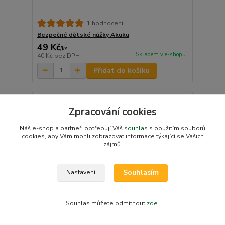
1 hodnocení
Bezpečné dětské nůžky Akuku
49 Kč
/
ks
Skladem v e-shopu
40 Kč
bez DPH
Přidat do košíku
Zpracování cookies
Náš e-shop a partneři potřebují Váš
souhlas
s použitím souborů
cookies, aby Vám mohli zobrazovat informace týkající se Vašich
zájmů.
Souhlasím
Nastavení
Souhlas můžete odmítnout
zde
.