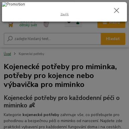
0
ks
CZK
+420 604 278 943
za
0,00 Kč
Zavřít
Menu
Hledat
Úvod
Kojenecké potřeby
Kojenecké potřeby pro miminka,
potřeby pro kojence nebo
výbavička pro miminko
Kojenecké potřeby pro každodenní péči o
miminko 👶
Kategorie
kojenecké potřeby
zahrnuje vše, co potřebujete pro
pohodlnou a bezpečnou péči o miminko od narození. Najdete zde
praktické vybavení pro každodenní fungování doma i na cestách,