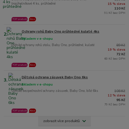
trojúhelníkové 4 ks, průhledné
15 % sleva
110 Kč
91 Kč bez DPH
TOP produkt
Akce
Ochrany rohů Baby Ono průhledné kulaté 4ks
2.
Skladem v e-shopu
Dětské ochrany rohů stolu, Baby Ono, průhledné, kulaté
89 Kč
19 % sleva
72 Kč
60 Kč bez DPH
TOP produkt
Akce
Dětská ochrana zásuvek Baby Ono 6ks
3.
Skladem v e-shopu
Dětské bezpečnostní ochrany zásuvek, Baby Ono, bílé 6ks
108 Kč
12 % sleva
95 Kč
79 Kč bez DPH
TOP produkt
Akce
zobrazit více produktů