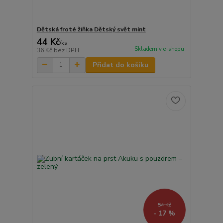
Dětská froté žíňka Dětský svět mint
44 Kč
/
ks
Skladem v e-shopu
36 Kč
bez DPH
Přidat do košíku
54 Kč
- 17 %