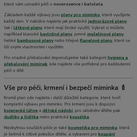
které vám usnadní péči o
novorozence i batolata
.
Základem každé výbavy jsou
pleny pro miminko
, které využijete
každý den. V nabídce najdete jak praktické
jednorázové pleny
,
tak i
látkové pleny
, které mají široké využití. Vybrat si můžete
například klasické
bavlněné pleny
, jemné
mušelínové pleny
,
hebké
bambusové pleny
nebo hřejivé
flanelové pleny
, které se
liší svými vlastnostmi i využitím.
Pro snadné přebalování doporučujeme také kategorii
hygiena a
přebalování miminek
, kde najdete vše potřebné pro každodenní
péči o dítě.
Vše pro péči, krmení i bezpečí miminka 🍼
Kromě plen zde najdete i další důležité kategorie, které tvoří
kompletní výbavu pro miminko. Pro krmení jsou k dispozici
kojenecké láhve
a
dětské nádobí
, pro uklidnění dítěte pak
dudlíky a šidítka
nebo praktická
kousátka
.
Nezbytnou součástí péče je také
kosmetika pro miminka
, která
je šetrná k citlivé pokožce dítěte, a vybavení pro
koupání