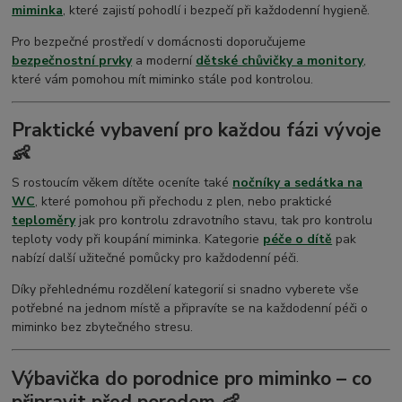
miminka
, které zajistí pohodlí i bezpečí při každodenní hygieně.
Pro bezpečné prostředí v domácnosti doporučujeme
bezpečnostní prvky
a moderní
dětské chůvičky a monitory
,
které vám pomohou mít miminko stále pod kontrolou.
Praktické vybavení pro každou fázi vývoje
👶
S rostoucím věkem dítěte oceníte také
nočníky a sedátka na
WC
, které pomohou při přechodu z plen, nebo praktické
teploměry
jak pro kontrolu zdravotního stavu, tak pro kontrolu
teploty vody při koupání miminka. Kategorie
péče o dítě
pak
nabízí další užitečné pomůcky pro každodenní péči.
Díky přehlednému rozdělení kategorií si snadno vyberete vše
potřebné na jednom místě a připravíte se na každodenní péči o
miminko bez zbytečného stresu.
Výbavička do porodnice pro miminko – co
připravit před porodem 👶