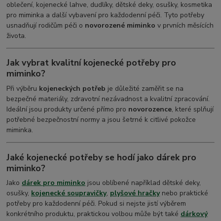
oblečení, kojenecké lahve, dudlíky, dětské deky, osušky, kosmetika
pro miminka a další vybavení pro každodenní péči. Tyto potřeby
usnadňují rodičům péči o
novorozené miminko
v prvních měsících
života.
Jak vybrat kvalitní kojenecké potřeby pro
miminko?
Při výběru
kojeneckých potřeb
je důležité zaměřit se na
bezpečné materiály, zdravotní nezávadnost a kvalitní zpracování.
Ideální jsou produkty určené přímo pro
novorozence
, které splňují
potřebné bezpečnostní normy a jsou šetrné k citlivé pokožce
miminka.
Jaké kojenecké potřeby se hodí jako dárek pro
miminko?
Jako
dárek pro miminko
jsou oblíbené například dětské deky,
osušky,
kojenecké soupravičky
,
plyšové hračky
nebo praktické
potřeby pro každodenní péči. Pokud si nejste jistí výběrem
konkrétního produktu, praktickou volbou může být také
dárkový