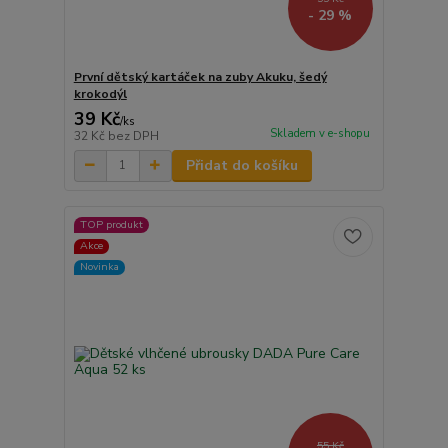
- 29 %
První dětský kartáček na zuby Akuku, šedý
krokodýl
39 Kč
/
ks
Skladem v e-shopu
32 Kč
bez DPH
Přidat do košíku
TOP produkt
Akce
Novinka
55 Kč