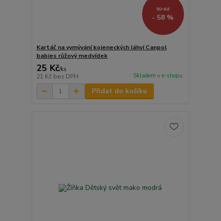
59 Kč
- 58 %
Kartáč na vymývání kojeneckých láhví Canpol
babies růžový medvídek
25 Kč
/
ks
Skladem v e-shopu
21 Kč
bez DPH
Přidat do košíku