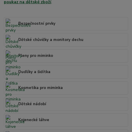
poukaz na dětské zboží
.
Bezpečnostní prvky
Dětské chůvičky a monitory dechu
Pleny pro miminko
Dudlíky a šidítka
Kosmetika pro miminka
Dětské nádobí
Kojenecké láhve