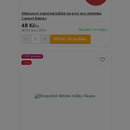
Silikonový zubní kartáček na prst pro miminka
Canpol Babies
48 Kč
/
ks
Skladem v e-shopu
40 Kč
bez DPH
Přidat do košíku
TOP produkt
Akce