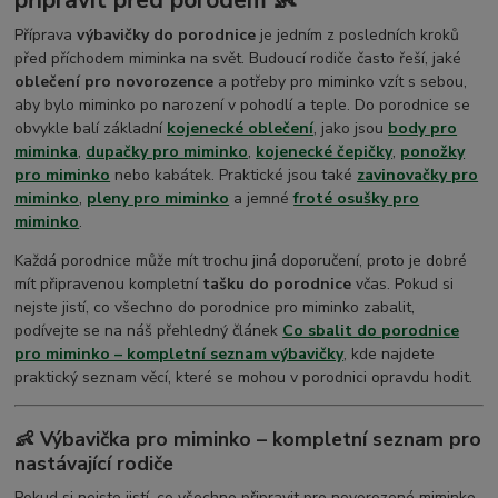
Příprava
výbavičky do porodnice
je jedním z posledních kroků
před příchodem miminka na svět. Budoucí rodiče často řeší, jaké
oblečení pro novorozence
a potřeby pro miminko vzít s sebou,
aby bylo miminko po narození v pohodlí a teple. Do porodnice se
obvykle balí základní
kojenecké oblečení
, jako jsou
body pro
miminka
,
dupačky pro miminko
,
kojenecké čepičky
,
ponožky
pro miminko
nebo kabátek. Praktické jsou také
zavinovačky pro
miminko
,
pleny pro miminko
a jemné
froté osušky
pro
miminko
.
Každá porodnice může mít trochu jiná doporučení, proto je dobré
mít připravenou kompletní
tašku do porodnice
včas. Pokud si
nejste jistí, co všechno do porodnice pro miminko zabalit,
podívejte se na náš přehledný článek
Co sbalit do porodnice
pro miminko – kompletní seznam výbavičky
, kde najdete
praktický seznam věcí, které se mohou v porodnici opravdu hodit.
👶 Výbavička pro miminko – kompletní seznam pro
nastávající rodiče
Pokud si nejste jistí, co všechno připravit pro novorozené miminko,