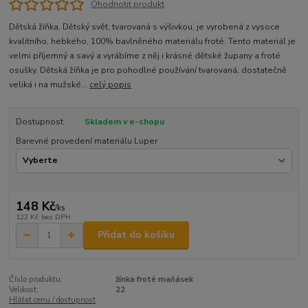
Ohodnotit produkt
Dětská žíňka, Dětský svět, tvarovaná s výšivkou, je vyrobená z vysoce
kvalitního, hebkého, 100% bavlněného materiálu froté. Tento materiál je
velmi příjemný a savý a vyrábíme z něj i krásné dětské župany a froté
osušky. Dětská žíňka je pro pohodlné používání tvarovaná, dostatečně
veliká i na mužské...
celý popis
Dostupnost
Skladem v e-shopu
Barevné provedení materiálu Luper
148 Kč
/
ks
122 Kč
bez DPH
Přidat do košíku
Číslo produktu:
žínka froté maňásek
Velikost:
22
Hlídat cenu / dostupnost