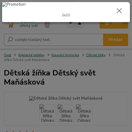
0
ks
CZK
+420 604 278 943
za
0,00 Kč
Zavřít
Menu
Hledat
Úvod
Kojenecké potřeby
Koupání miminka
Dětské žíňky
Dětská
žíňka Dětský svět Maňásková
Dětská žíňka Dětský svět
Maňásková