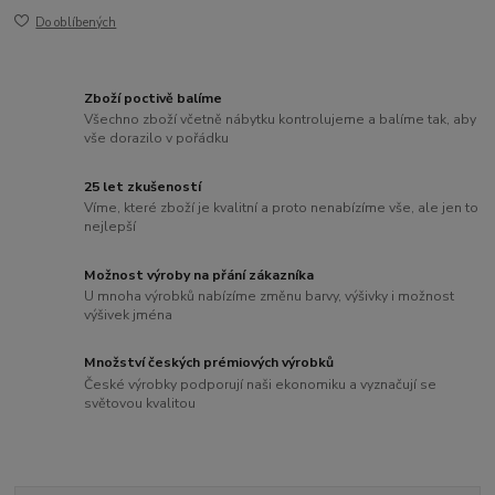
Do oblíbených
Zboží poctivě balíme
Všechno zboží včetně nábytku kontrolujeme a balíme tak, aby
vše dorazilo v pořádku
25 let zkušeností
Víme, které zboží je kvalitní a proto nenabízíme vše, ale jen to
nejlepší
Možnost výroby na přání zákazníka
U mnoha výrobků nabízíme změnu barvy, výšivky i možnost
výšivek jména
Množství českých prémiových výrobků
České výrobky podporují naši ekonomiku a vyznačují se
světovou kvalitou