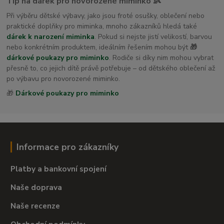
Tip na dárek pro novorozené miminko 👶
Při výběru dětské výbavy, jako jsou froté osušky, oblečení nebo
praktické doplňky pro miminka, mnoho zákazníků hledá také
dárek k narození miminka
. Pokud si nejste jistí velikostí, barvou
nebo konkrétním produktem, ideálním řešením mohou být
🎁
dárkové poukazy pro miminko
. Rodiče si díky nim mohou vybrat
přesně to, co jejich dítě právě potřebuje – od dětského oblečení až
po výbavu pro novorozené miminko.
🎁
Dárkové poukazy pro miminko
Informace pro zákazníky
Platby a bankovní spojení
Naše doprava
Naše recenze