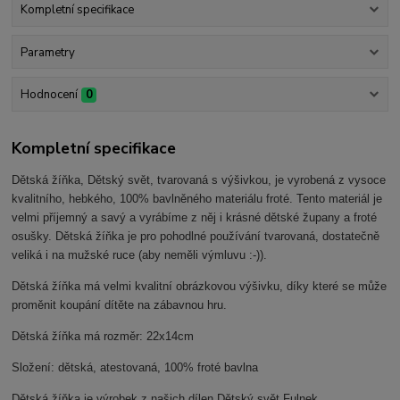
Kompletní specifikace
Parametry
Hodnocení
0
Kompletní specifikace
Dětská žíňka, Dětský svět, tvarovaná s výšivkou, je vyrobená z vysoce
kvalitního, hebkého, 100% bavlněného materiálu froté. Tento materiál je
velmi příjemný a savý a vyrábíme z něj i krásné dětské župany a froté
osušky. Dětská žíňka je pro pohodlné používání tvarovaná, dostatečně
veliká i na mužské ruce (aby neměli výmluvu :-)).
Dětská žíňka má velmi kvalitní obrázkovou výšivku, díky které se může
proměnit koupání dítěte na zábavnou hru.
Dětská žíňka má rozměr: 22x14cm
Složení: dětská, atestovaná, 100% froté bavlna
Dětská žíňka je výrobek z našich dílen Dětský svět Fulnek.