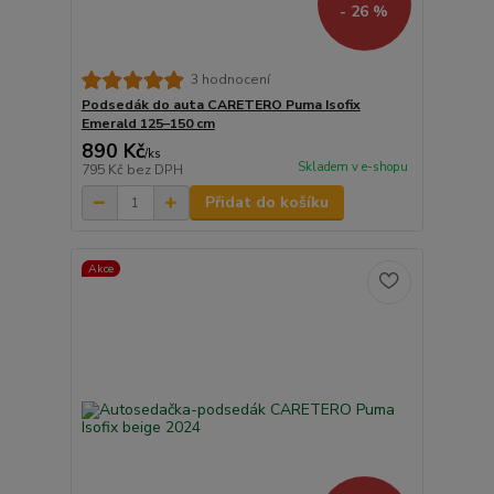
- 26 %
3 hodnocení
Podsedák do auta CARETERO Puma Isofix
Emerald 125–150 cm
890 Kč
/
ks
Skladem v e-shopu
795 Kč
bez DPH
Přidat do košíku
Akce