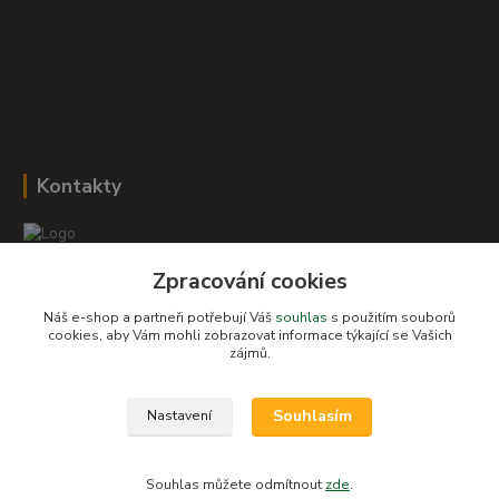
Kontakty
Zpracování cookies
Romana Šebestová
+420 604 278 943
Náš e-shop a partneři potřebují Váš
souhlas
s použitím souborů
cookies, aby Vám mohli zobrazovat informace týkající se Vašich
obchod-detskysvet@seznam.cz
zájmů.
Souhlasím
Nastavení
Souhlas můžete odmítnout
zde
.