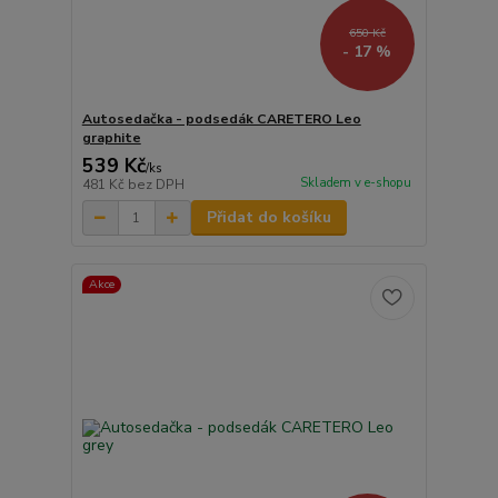
650 Kč
- 17 %
Autosedačka - podsedák CARETERO Leo
graphite
539 Kč
/
ks
Skladem v e-shopu
481 Kč
bez DPH
Přidat do košíku
Akce