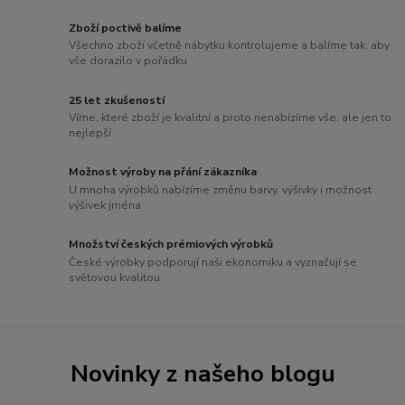
Zboží poctivě balíme
Všechno zboží včetně nábytku kontrolujeme a balíme tak, aby
vše dorazilo v pořádku
25 let zkušeností
Víme, které zboží je kvalitní a proto nenabízíme vše, ale jen to
nejlepší
Možnost výroby na přání zákazníka
U mnoha výrobků nabízíme změnu barvy, výšivky i možnost
výšivek jména
Množství českých prémiových výrobků
České výrobky podporují naši ekonomiku a vyznačují se
světovou kvalitou
Novinky z našeho blogu