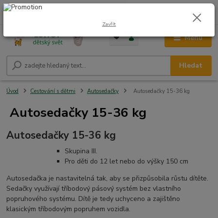
0
ks
CZK
+420 604 278 943
za
0,00 Kč
Zavřít
Menu
Hledat
Úvod
Cestování s dětmi
Autosedačky
Autosedačky 15-36 kg
Autosedačky 15-36 kg
Autosedačky 15-36 kg
Skupina III.
Pro děti do 12 let nebo do výšky 150 cm
Autosedačka je nastavitelná tak, aby se přizpůsobila růstu dítěte.
Sedačky využívají tříbodový pásový systém bez vlastního
popruhového systému. Dítě je tedy uchyceno a zajištěno
klasickým tříbodovým popruhem vozidla.