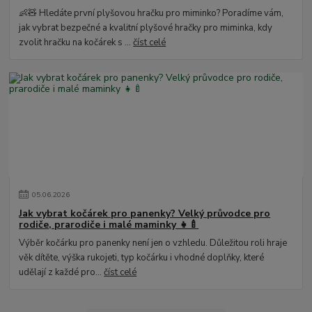
👶🧸 Hledáte první plyšovou hračku pro miminko? Poradíme vám,
jak vybrat bezpečné a kvalitní plyšové hračky pro miminka, kdy
zvolit hračku na kočárek s ...
číst celé
05
.
06
.
2026
Jak vybrat kočárek pro panenky? Velký průvodce pro
rodiče, prarodiče i malé maminky 👧🍼
Výběr kočárku pro panenky není jen o vzhledu. Důležitou roli hraje
věk dítěte, výška rukojeti, typ kočárku i vhodné doplňky, které
udělají z každé pro...
číst celé