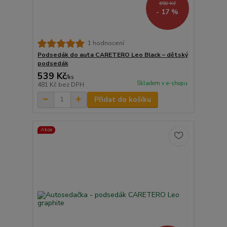
650 Kč
- 17 %
1 hodnocení
Podsedák do auta CARETERO Leo Black – dětský
podsedák
539 Kč
/
ks
Skladem v e-shopu
481 Kč
bez DPH
Přidat do košíku
Akce