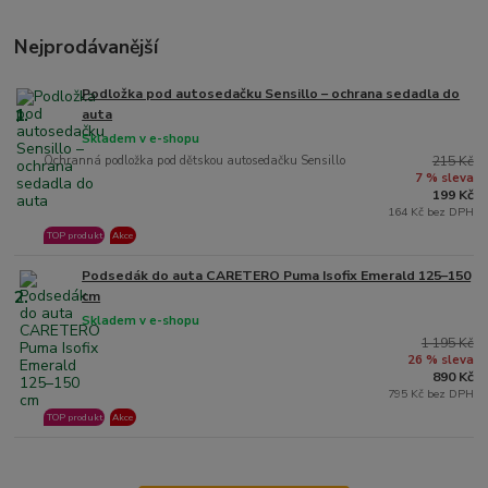
Nejprodávanější
Podložka pod autosedačku Sensillo – ochrana sedadla do
1.
auta
Skladem v e-shopu
Ochranná podložka pod dětskou autosedačku Sensillo
215 Kč
7 % sleva
199 Kč
164 Kč bez DPH
TOP produkt
Akce
Podsedák do auta CARETERO Puma Isofix Emerald 125–150
2.
cm
Skladem v e-shopu
1 195 Kč
26 % sleva
890 Kč
795 Kč bez DPH
TOP produkt
Akce