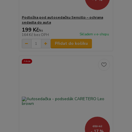
Podložka pod autosedačku Sensillo – ochrana
sedadla do auta
199 Kč
/
ks
Skladem v e-shopu
164 Kč
bez DPH
Přidat do košíku
Akce
650 Kč
- 17 %