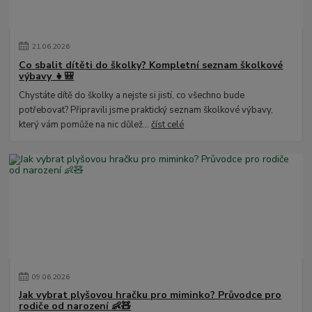
21
.
06
.
2026
Co sbalit dítěti do školky? Kompletní seznam školkové
výbavy 👧🎒
Chystáte dítě do školky a nejste si jistí, co všechno bude
potřebovat? Připravili jsme praktický seznam školkové výbavy,
který vám pomůže na nic důlež...
číst celé
09
.
06
.
2026
Jak vybrat plyšovou hračku pro miminko? Průvodce pro
rodiče od narození 👶🧸