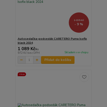
1 195 Kč
- 9 %
Autosedačka-podsedák CARETERO Puma Isofix
black 2024
1 089 Kč
/
ks
Skladem v e-shopu
972 Kč
bez DPH
Přidat do košíku
Akce