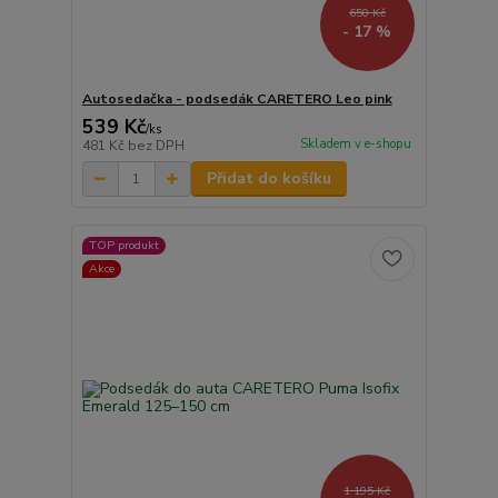
650 Kč
- 17 %
Autosedačka - podsedák CARETERO Leo pink
539 Kč
/
ks
Skladem v e-shopu
481 Kč
bez DPH
Přidat do košíku
TOP produkt
Akce
1 195 Kč