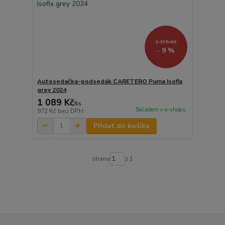
1 195 Kč
- 9 %
Autosedačka-podsedák CARETERO Puma Isofix
grey 2024
1 089 Kč
/
ks
Skladem v e-shopu
972 Kč
bez DPH
Přidat do košíku
strana
z 1