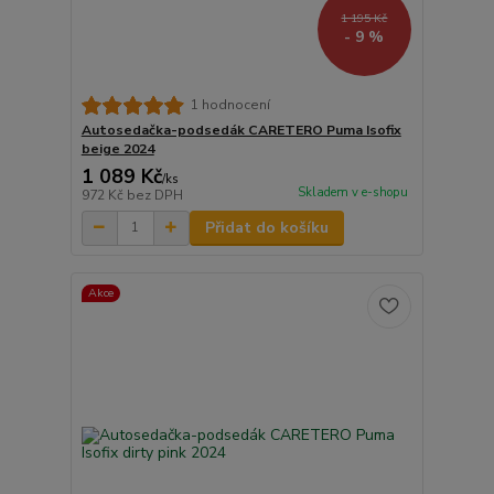
1 195 Kč
- 9 %
1 hodnocení
Autosedačka-podsedák CARETERO Puma Isofix
beige 2024
1 089 Kč
/
ks
Skladem v e-shopu
972 Kč
bez DPH
Přidat do košíku
Akce