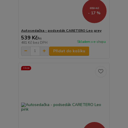
650 Kč
- 17 %
Autosedačka - podsedák CARETERO Leo grey
539 Kč
/
ks
Skladem v e-shopu
481 Kč
bez DPH
Přidat do košíku
Akce