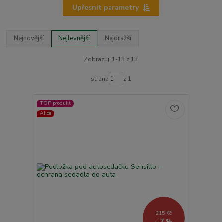
Upřesnit parametry
Nejnovější
Nejlevnější
Nejdražší
Zobrazuji 1-13 z 13
strana
z 1
TOP produkt
Akce
215 Kč
- 7 %