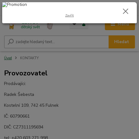
0
ks
CZK
+420 604 278 943
za
0,00 Kč
Zavřít
Menu
Hledat
Úvod
KONTAKTY
Provozovatel
Prodávajíci:
Radek Šebesta
Kostelní 109, 742 45 Fulnek
IČ: 60790661
DIČ: CZ7311195694
tel: +420 603 271 998