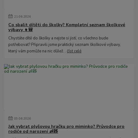
21
.
06
.
2026
Co sbalit dítěti do školky? Kompletní seznam školkové
výbavy 👧🎒
Chystáte dítě do školky a nejste si jistí, co všechno bude
potřebovat? Připravili jsme praktický seznam školkové výbavy,
který vám pomůže na nic důlež...
číst celé
09
.
06
.
2026
Jak vybrat plyšovou hračku pro miminko? Průvodce pro
rodiče od narození 👶🧸