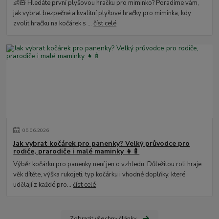
👶🧸 Hledáte první plyšovou hračku pro miminko? Poradíme vám,
jak vybrat bezpečné a kvalitní plyšové hračky pro miminka, kdy
zvolit hračku na kočárek s ...
číst celé
05
.
06
.
2026
Jak vybrat kočárek pro panenky? Velký průvodce pro
rodiče, prarodiče i malé maminky 👧🍼
Výběr kočárku pro panenky není jen o vzhledu. Důležitou roli hraje
věk dítěte, výška rukojeti, typ kočárku i vhodné doplňky, které
udělají z každé pro...
číst celé
Zobrazit všechny články