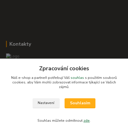
Kontakty
Zpracování cookies
Romana Šebestová
+420 604 278 943
Náš e-shop a partneři potřebují Váš
souhlas
s použitím souborů
cookies, aby Vám mohli zobrazovat informace týkající se Vašich
obchod-detskysvet@seznam.cz
zájmů.
Souhlasím
Nastavení
Souhlas můžete odmítnout
zde
.
Vytvořeno na
Eshop-rychle.cz