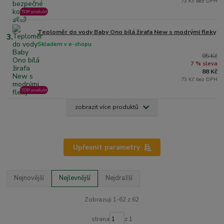
73 Kč bez DPH
TOP produkt
Teploměr do vody Baby Ono bílá žirafa New s modrými fleky
3.
Skladem v e-shopu
95 Kč
7 % sleva
88 Kč
73 Kč bez DPH
TOP produkt
zobrazit více produktů
Upřesnit parametry
Nejnovější
Nejlevnější
Nejdražší
Zobrazuji 1-62 z 62
strana
z 1