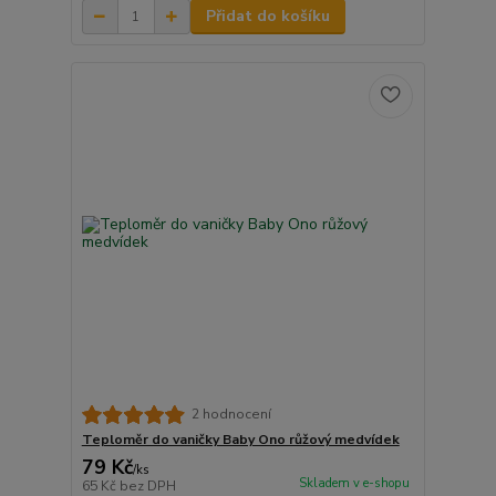
Přidat do košíku
2 hodnocení
Teploměr do vaničky Baby Ono růžový medvídek
79 Kč
/
ks
Skladem v e-shopu
65 Kč
bez DPH