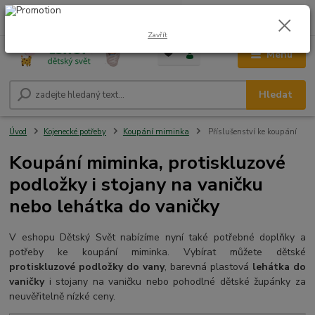
0
ks
CZK
+420 604 278 943
za
0,00 Kč
Zavřít
Menu
Hledat
Úvod
Kojenecké potřeby
Koupání miminka
Příslušenství ke koupání
Koupání miminka, protiskluzové
podložky i stojany na vaničku
nebo lehátka do vaničky
V eshopu Dětský Svět nabízíme nyní také potřebné doplňky a
potřeby ke koupání miminka. Vybírat můžete dětské
protiskluzové podložky do vany
, barevná plastová
lehátka do
vaničky
i stojany na vaničku nebo pohodlné dětské župánky za
neuvěřitelně nízké ceny.