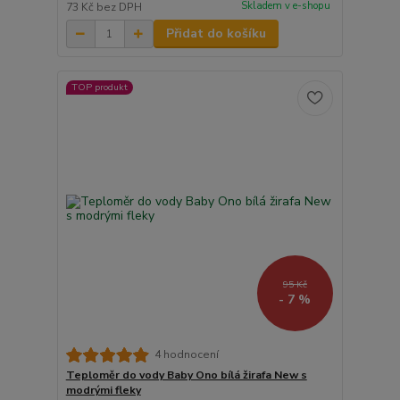
Skladem v e-shopu
73 Kč
bez DPH
Přidat do košíku
TOP produkt
95 Kč
- 7 %
4 hodnocení
Teploměr do vody Baby Ono bílá žirafa New s
modrými fleky