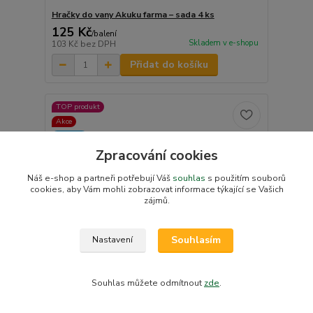
Hračky do vany Akuku farma – sada 4 ks
125 Kč
/
balení
Skladem v e-shopu
103 Kč
bez DPH
Přidat do košíku
TOP produkt
Akce
Novinka
Zpracování cookies
Náš e-shop a partneři potřebují Váš
souhlas
s použitím souborů
cookies, aby Vám mohli zobrazovat informace týkající se Vašich
zájmů.
Souhlasím
Nastavení
155 Kč
- 17 %
Souhlas můžete odmítnout
zde
.