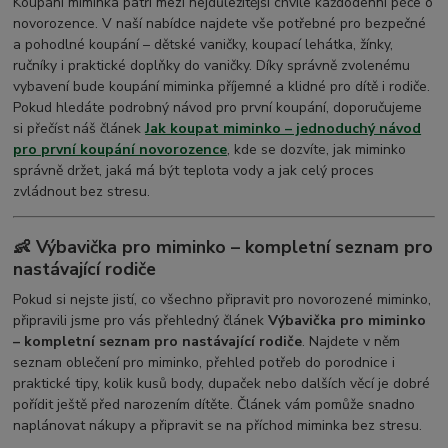
Koupání miminka patří mezi nejdůležitější chvíle každodenní péče o
novorozence. V naší nabídce najdete vše potřebné pro bezpečné
a pohodlné koupání – dětské vaničky, koupací lehátka, žínky,
ručníky i praktické doplňky do vaničky. Díky správně zvolenému
vybavení bude koupání miminka příjemné a klidné pro dítě i rodiče.
Pokud hledáte podrobný návod pro první koupání, doporučujeme
si přečíst náš článek
Jak koupat miminko – jednoduchý návod
pro první koupání novorozence
, kde se dozvíte, jak miminko
správně držet, jaká má být teplota vody a jak celý proces
zvládnout bez stresu.
👶 Výbavička pro miminko – kompletní seznam pro
nastávající rodiče
Pokud si nejste jistí, co všechno připravit pro novorozené miminko,
připravili jsme pro vás přehledný článek
Výbavička pro miminko
– kompletní seznam pro nastávající rodiče
. Najdete v něm
seznam oblečení pro miminko, přehled potřeb do porodnice i
praktické tipy, kolik kusů body, dupaček nebo dalších věcí je dobré
pořídit ještě před narozením dítěte. Článek vám pomůže snadno
naplánovat nákupy a připravit se na příchod miminka bez stresu.