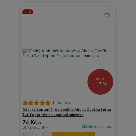
Akce
89 Kč
- 17 %
1 hodnocení
Dětský teploměr do vaničky Akuku Ovečka černá
🐑 | Teploměr na koupání miminka
74 Kč
/
ks
Skladem v e-shopu
61 Kč
bez DPH