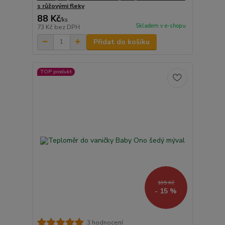
s růžovými fleky
88 Kč
/
ks
Skladem v e-shopu
73 Kč
bez DPH
Přidat do košíku
TOP produkt
105 Kč
- 15 %
3 hodnocení