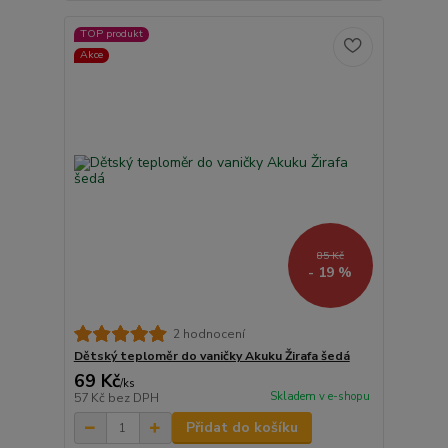
TOP produkt
Akce
85 Kč
- 19 %
2 hodnocení
Dětský teploměr do vaničky Akuku Žirafa šedá
69 Kč
/
ks
Skladem v e-shopu
57 Kč
bez DPH
Přidat do košíku