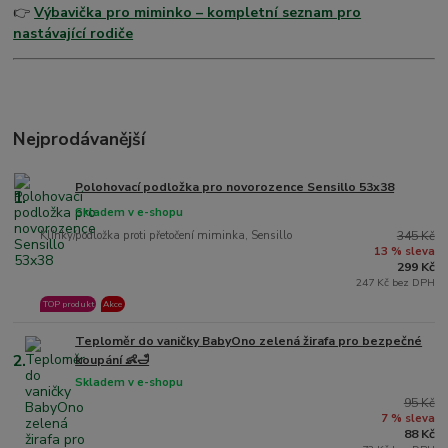
👉
Výbavička pro miminko – kompletní seznam pro
nastávající rodiče
Nejprodávanější
Polohovací podložka pro novorozence Sensillo 53x38
1.
Skladem v e-shopu
Klínky/podložka proti přetočení miminka, Sensillo
345 Kč
13 % sleva
299 Kč
247 Kč bez DPH
TOP produkt
Akce
Teploměr do vaničky BabyOno zelená žirafa pro bezpečné
2.
koupání 👶🛁
Skladem v e-shopu
95 Kč
7 % sleva
88 Kč