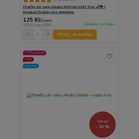
Hračky do vany Akuku Mořský svět 5 ks 🛁🐠 |
Koupací hračky pro miminko
125 Kč
/
balení
Skladem v e-shopu
103 Kč
bez DPH
Přidat do košíku
TOP produkt
Akce
Novinka
149 Kč
- 16 %