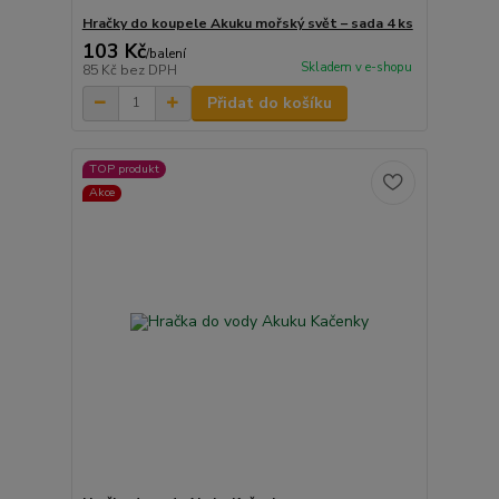
Hračky do koupele Akuku mořský svět – sada 4 ks
103 Kč
/
balení
Skladem v e-shopu
85 Kč
bez DPH
Přidat do košíku
TOP produkt
Akce