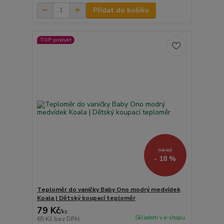
Přidat do košíku
TOP produkt
96 Kč
- 18 %
Teploměr do vaničky Baby Ono modrý medvídek
Koala | Dětský koupací teploměr
79 Kč
/
ks
Skladem v e-shopu
65 Kč
bez DPH