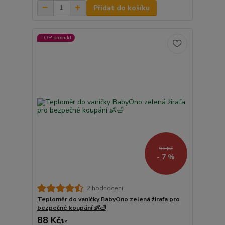
Přidat do košíku
TOP produkt
95 Kč
- 7 %
2 hodnocení
Teploměr do vaničky BabyOno zelená žirafa pro
bezpečné koupání 👶🛁
88 Kč
/
ks