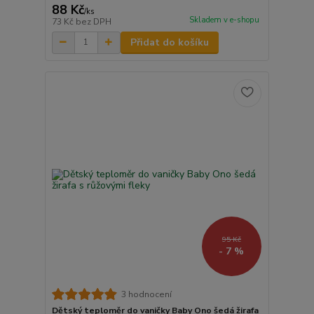
88 Kč
/
ks
Skladem v e-shopu
73 Kč
bez DPH
Přidat do košíku
95 Kč
- 7 %
3 hodnocení
Dětský teploměr do vaničky Baby Ono šedá žirafa