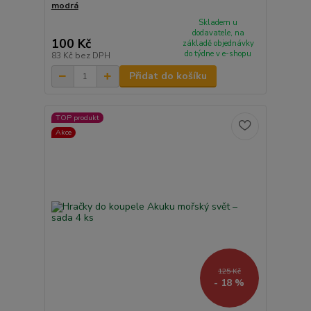
modrá
Skladem u
dodavatele, na
100 Kč
základě objednávky
do týdne v e-shopu
83 Kč
bez DPH
Přidat do košíku
TOP produkt
Akce
125 Kč
- 18 %