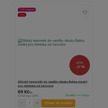
TOP produkt
Akce
95 Kč
- 27 %
Dětský teploměr do vaničky Akuku Rybka modrý
pro miminka od narození
69 Kč
/
ks
Skladem v e-shopu
57 Kč
bez DPH
Přidat do košíku