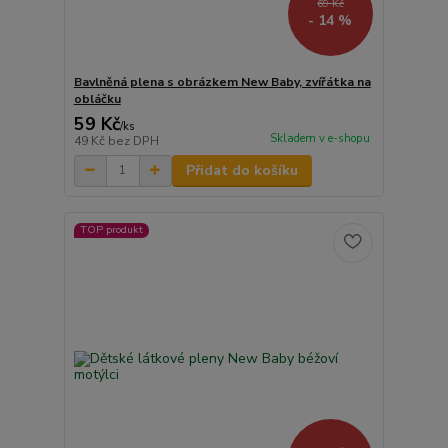
69 Kč
- 14 %
Bavlněná plena s obrázkem New Baby, zvířátka na
obláčku
59 Kč
/
ks
Skladem v e-shopu
49 Kč
bez DPH
Přidat do košíku
TOP produkt