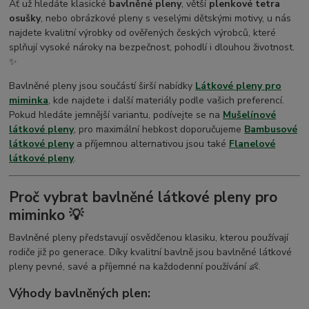
Ať už hledáte klasické
bavlněné pleny
, větší
plenkové tetra
osušky
, nebo obrázkové pleny s veselými dětskými motivy, u nás
najdete kvalitní výrobky od ověřených českých výrobců, které
splňují vysoké nároky na bezpečnost, pohodlí i dlouhou životnost.
✨
Bavlněné pleny jsou součástí širší nabídky
Látkové pleny pro
miminka
, kde najdete i další materiály podle vašich preferencí.
Pokud hledáte jemnější variantu, podívejte se na
Mušelínové
látkové pleny
, pro maximální hebkost doporučujeme
Bambusové
látkové pleny
a příjemnou alternativou jsou také
Flanelové
látkové pleny
.
Proč vybrat bavlněné látkové pleny pro
miminko 💡
Bavlněné pleny představují osvědčenou klasiku, kterou používají
rodiče již po generace. Díky kvalitní bavlně jsou bavlněné látkové
pleny pevné, savé a příjemné na každodenní používání 👶.
Výhody bavlněných plen: