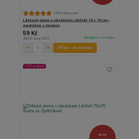
16 hodnocení
Látkové pleny s obrázkem Libštát 70 × 70 cm –
medvídek s medem
59 Kč
Skladem v e-shopu
49 Kč
bez DPH
Přidat do košíku
TOP produkt
69 Kč