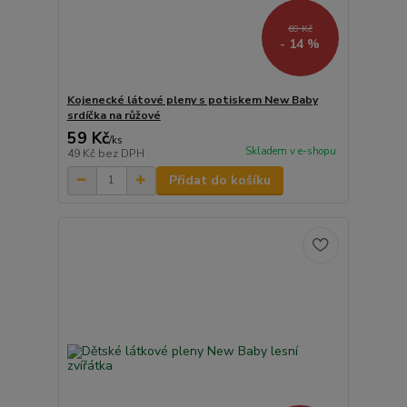
69 Kč
- 14 %
Kojenecké látové pleny s potiskem New Baby
srdíčka na růžové
59 Kč
/
ks
Skladem v e-shopu
49 Kč
bez DPH
Přidat do košíku