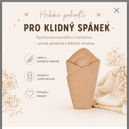
0
ks
CZK
+420 604 278 943
za
0,00 Kč
Menu
Hledat
Úvod
Kojenecké potřeby
Pleny pro miminko
Látkové pleny pro
miminka 👶
Bavlněné látkové pleny pro miminko
Bavlněné pleny pro miminka –
látkové pleny 👶
Kvalitní bavlněné pleny a plenkové tetra
osušky pro každodenní péči o miminko 👶
Bavlněné pleny pro miminka
patří mezi nejdůležitější součásti
výbavičky pro novorozence i větší děti. Jsou vyrobeny ze 100%
kvalitní bavlny, která je mimořádně jemná, prodyšná a šetrná k
citlivé dětské pokožce. Díky vysoké savosti, dlouhé životnosti a