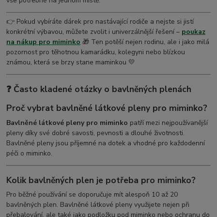
vše potřebné na jednom místě.
👉 Pokud vybíráte dárek pro nastávající rodiče a nejste si jistí
konkrétní výbavou, můžete zvolit i univerzálnější řešení –
poukaz
na nákup pro miminko
🎁 Ten potěší nejen rodinu, ale i jako milá
pozornost pro těhotnou kamarádku, kolegyni nebo blízkou
známou, která se brzy stane maminkou 💛
❓ Často kladené otázky o bavlněných plenách
Proč vybrat bavlněné látkové pleny pro miminko?
Bavlněné látkové pleny pro miminko
patří mezi nejpoužívanější
pleny díky své dobré savosti, pevnosti a dlouhé životnosti.
Bavlněné pleny jsou příjemné na dotek a vhodné pro každodenní
péči o miminko.
Kolik bavlněných plen je potřeba pro miminko?
Pro běžné používání se doporučuje mít alespoň 10 až 20
bavlněných plen. Bavlněné látkové pleny využijete nejen při
přebalování, ale také jako podložku pod miminko nebo ochranu do