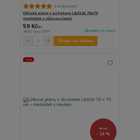
3 hodnocení
Dětské pleny s potiskem Libštát 70x70
medvídek s růžovou čepicí
59 Kč
/
ks
Skladem v e-shopu
49 Kč
bez DPH
Přidat do košíku
Akce
69 Kč
- 14 %