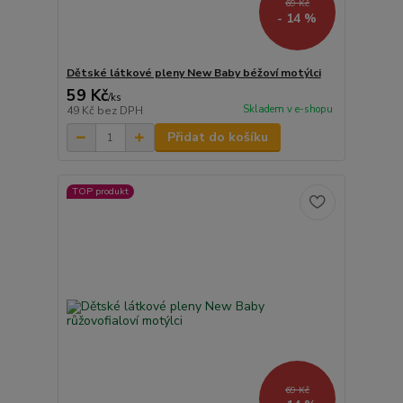
69 Kč
- 14 %
Dětské látkové pleny New Baby béžoví motýlci
59 Kč
/
ks
Skladem v e-shopu
49 Kč
bez DPH
Přidat do košíku
TOP produkt
69 Kč