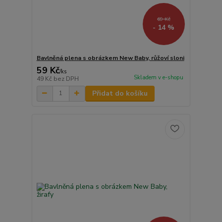
69 Kč
- 14 %
Bavlněná plena s obrázkem New Baby, růžoví sloni
59 Kč
/
ks
Skladem v e-shopu
49 Kč
bez DPH
Přidat do košíku