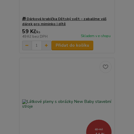
🎁 Dárková krabička Dětský svět – zabalíme váš
dárek pro miminko i dítě
59 Kč
/
ks
Skladem v e-shopu
49 Kč
bez DPH
Přidat do košíku
69 Kč