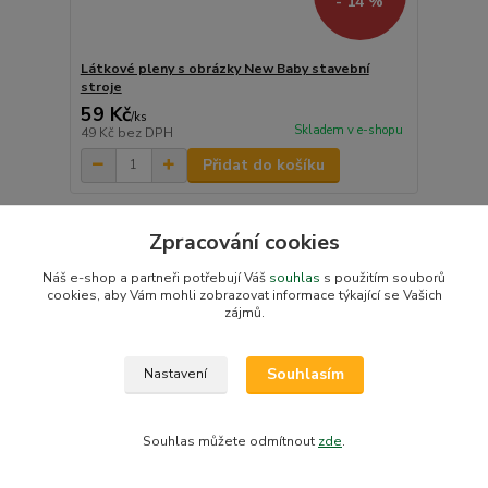
- 14 %
Látkové pleny s obrázky New Baby stavební
stroje
59 Kč
/
ks
Skladem v e-shopu
49 Kč
bez DPH
Přidat do košíku
Zpracování cookies
Náš e-shop a partneři potřebují Váš
souhlas
s použitím souborů
cookies, aby Vám mohli zobrazovat informace týkající se Vašich
zájmů.
Souhlasím
Nastavení
Souhlas můžete odmítnout
zde
.
69 Kč