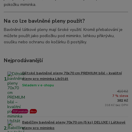
pokožku miminka.
Na co lze bavlněné pleny použít?
Bavlněné látkové pleny mají široké využití. Kromě přebalování je
můžete použít jako podložku pod miminko, lehkou přikrývku,
osušku nebo ochranu do kočárku či postýlky.
Nejprodávanější
Dětské bavlněné pleny 70x70 cm PREMIUM bílé – kvalitní
1.
pleny pro miminka Libštát
Skladem v e-shopu
410 Kč
7 % sleva
382 Kč
316 Kč bez DPH
TOP produkt
Akce
Babiččiny bavlněné pleny 70x70 cm (5 ks) DELUXE | Látkové
2.
pleny pro miminko