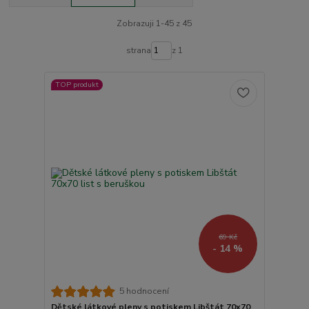
Zobrazuji 1-45 z 45
strana
z 1
TOP produkt
69 Kč
- 14 %
5 hodnocení
Dětské látkové pleny s potiskem Libštát 70x70