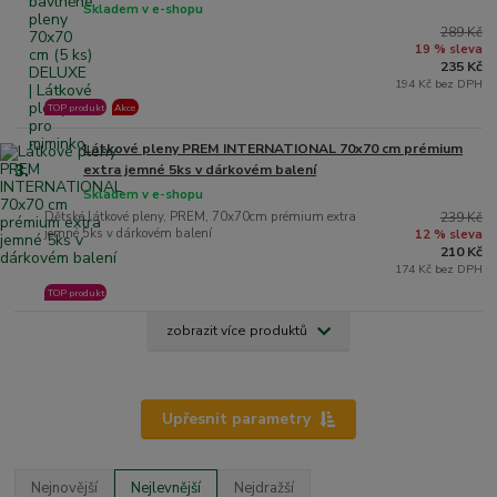
Skladem v e-shopu
289 Kč
19 % sleva
235 Kč
194 Kč bez DPH
TOP produkt
Akce
Látkové pleny PREM INTERNATIONAL 70x70 cm prémium
3.
extra jemné 5ks v dárkovém balení
Skladem v e-shopu
Dětské látkové pleny, PREM, 70x70cm prémium extra
239 Kč
jemné 5ks v dárkovém balení
12 % sleva
210 Kč
174 Kč bez DPH
TOP produkt
zobrazit více produktů
Upřesnit parametry
Nejnovější
Nejlevnější
Nejdražší