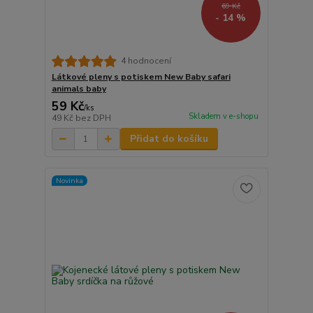
69 Kč
- 14 %
4 hodnocení
Látkové pleny s potiskem New Baby safari
animals baby
59 Kč
/
ks
Skladem v e-shopu
49 Kč
bez DPH
Přidat do košíku
Novinka