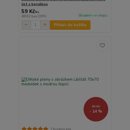
list s beruškou
59 Kč
/
ks
Skladem v e-shopu
49 Kč
bez DPH
Přidat do košíku
69 Kč
- 14 %
7 hodnocení