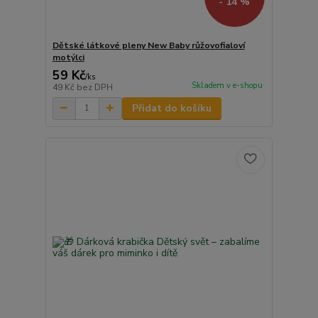
- 14 %
Dětské látkové pleny New Baby růžovofialoví
motýlci
59 Kč
/
ks
Skladem v e-shopu
49 Kč
bez DPH
Přidat do košíku