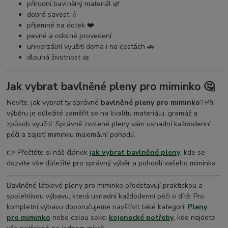
přírodní bavlněný materiál 🌿
dobrá savost 💧
příjemné na dotek ❤️
pevné a odolné provedení
univerzální využití doma i na cestách 🚗
dlouhá životnost 🧺
Jak vybrat bavlněné pleny pro miminko 🤔
Nevíte, jak vybrat ty správné
bavlněné pleny pro miminko
? Při
výběru je důležité zaměřit se na kvalitu materiálu, gramáž a
způsob využití. Správně zvolené pleny vám usnadní každodenní
péči a zajistí miminku maximální pohodlí.
👉 Přečtěte si náš článek
jak vybrat bavlněné pleny
, kde se
dozvíte vše důležité pro správný výběr a pohodlí vašeho miminka.
Bavlněné látkové pleny pro miminko představují praktickou a
spolehlivou výbavu, která usnadní každodenní péči o dítě. Pro
kompletní výbavu doporučujeme navštívit také kategorii
Pleny
pro miminko
nebo celou sekci
kojenecké potřeby
, kde najdete