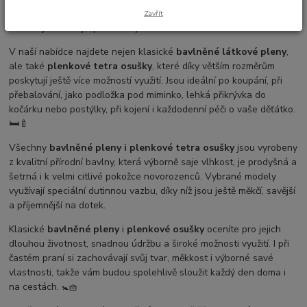
univerzálnímu využití patří
bavlněné látkové pleny
již desítky let
Zavřít
mezi nejoblíbenější pomocníky každého rodiče.
V naší nabídce najdete nejen klasické
bavlněné látkové pleny
,
ale také
plenkové tetra osušky
, které díky větším rozměrům
poskytují ještě více možností využití. Jsou ideální po koupání, při
přebalování, jako podložka pod miminko, lehká přikrývka do
kočárku nebo postýlky, při kojení i každodenní péči o vaše děťátko.
🛏️🍼
Všechny
bavlněné pleny i plenkové tetra osušky
jsou vyrobeny
z kvalitní přírodní bavlny, která výborně saje vlhkost, je prodyšná a
šetrná i k velmi citlivé pokožce novorozenců. Vybrané modely
využívají speciální dutinnou vazbu, díky níž jsou ještě měkčí, savější
a příjemnější na dotek.
Klasické
bavlněné pleny
i
plenkové osušky
oceníte pro jejich
dlouhou životnost, snadnou údržbu a široké možnosti využití. I při
častém praní si zachovávají svůj tvar, měkkost i výborné savé
vlastnosti, takže vám budou spolehlivě sloužit každý den doma i
na cestách. 🚼🧺