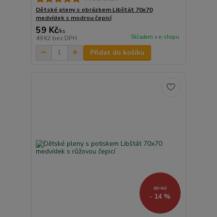
Dětské pleny s obrázkem Libštát 70x70
medvídek s modrou čepicí
59 Kč
/
ks
Skladem v e-shopu
49 Kč
bez DPH
Přidat do košíku
69 Kč
- 14 %