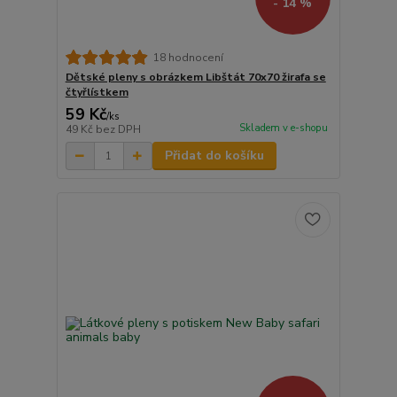
- 14 %
18 hodnocení
Dětské pleny s obrázkem Libštát 70x70 žirafa se
čtyřlístkem
59 Kč
/
ks
Skladem v e-shopu
49 Kč
bez DPH
Přidat do košíku