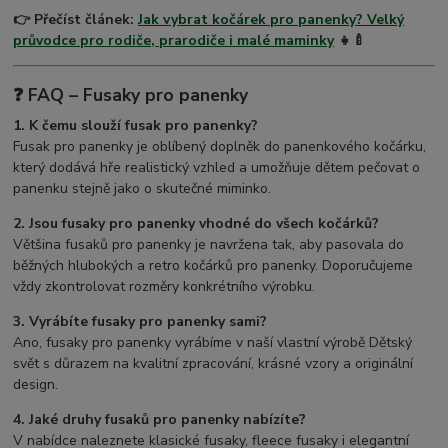
👉 Přečíst článek:
Jak vybrat kočárek pro panenky? Velký
průvodce pro rodiče, prarodiče i malé maminky
👧🍼
❓ FAQ – Fusaky pro panenky
1. K čemu slouží fusak pro panenky?
Fusak pro panenky je oblíbený doplněk do panenkového kočárku,
který dodává hře realistický vzhled a umožňuje dětem pečovat o
panenku stejně jako o skutečné miminko.
2. Jsou fusaky pro panenky vhodné do všech kočárků?
Většina fusaků pro panenky je navržena tak, aby pasovala do
běžných hlubokých a retro kočárků pro panenky. Doporučujeme
vždy zkontrolovat rozměry konkrétního výrobku.
3. Vyrábíte fusaky pro panenky sami?
Ano, fusaky pro panenky vyrábíme v naší vlastní výrobě Dětský
svět s důrazem na kvalitní zpracování, krásné vzory a originální
design.
4. Jaké druhy fusaků pro panenky nabízíte?
V nabídce naleznete klasické fusaky, fleece fusaky i elegantní