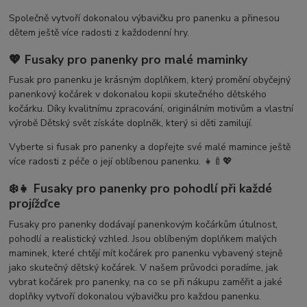
Společně vytvoří dokonalou výbavičku pro panenku a přinesou
dětem ještě více radosti z každodenní hry.
💖 Fusaky pro panenky pro malé maminky
Fusak pro panenku je krásným doplňkem, který promění obyčejný
panenkový kočárek v dokonalou kopii skutečného dětského
kočárku. Díky kvalitnímu zpracování, originálním motivům a vlastní
výrobě Dětský svět získáte doplněk, který si děti zamilují.
Vyberte si fusak pro panenky a dopřejte své malé mamince ještě
více radosti z péče o její oblíbenou panenku. 👧🍼💖
❄️👧 Fusaky pro panenky pro pohodlí při každé
projížďce
Fusaky pro panenky dodávají panenkovým kočárkům útulnost,
pohodlí a realistický vzhled. Jsou oblíbeným doplňkem malých
maminek, které chtějí mít kočárek pro panenku vybavený stejně
jako skutečný dětský kočárek. V našem průvodci poradíme, jak
vybrat kočárek pro panenky, na co se při nákupu zaměřit a jaké
doplňky vytvoří dokonalou výbavičku pro každou panenku.