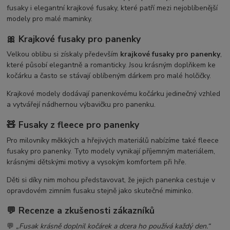
fusaky i elegantní krajkové fusaky, které patří mezi nejoblíbenější
modely pro malé maminky.
🎀 Krajkové fusaky pro panenky
Velkou oblibu si získaly především
krajkové fusaky pro panenky
,
které působí elegantně a romanticky. Jsou krásným doplňkem ke
kočárku a často se stávají oblíbeným dárkem pro malé holčičky.
Krajkové modely dodávají panenkovému kočárku jedinečný vzhled
a vytvářejí nádhernou výbavičku pro panenku.
🧸 Fusaky z fleece pro panenky
Pro milovníky měkkých a hřejivých materiálů nabízíme také fleece
fusaky pro panenky. Tyto modely vynikají příjemným materiálem,
krásnými dětskými motivy a vysokým komfortem při hře.
Děti si díky nim mohou představovat, že jejich panenka cestuje v
opravdovém zimním fusaku stejně jako skutečné miminko.
💬 Recenze a zkušenosti zákazníků
💬
„Fusak krásně doplnil kočárek a dcera ho používá každý den.“