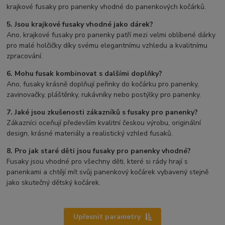
krajkové fusaky pro panenky vhodné do panenkových kočárků.
5. Jsou krajkové fusaky vhodné jako dárek?
Ano, krajkové fusaky pro panenky patří mezi velmi oblíbené dárky
pro malé holčičky díky svému elegantnímu vzhledu a kvalitnímu
zpracování.
6. Mohu fusak kombinovat s dalšími doplňky?
Ano, fusaky krásně doplňují peřinky do kočárku pro panenky,
zavinovačky, pláštěnky, rukávníky nebo postýlky pro panenky.
7. Jaké jsou zkušenosti zákazníků s fusaky pro panenky?
Zákazníci oceňují především kvalitní českou výrobu, originální
design, krásné materiály a realistický vzhled fusaků.
8. Pro jak staré děti jsou fusaky pro panenky vhodné?
Fusaky jsou vhodné pro všechny děti, které si rády hrají s
panenkami a chtějí mít svůj panenkový kočárek vybavený stejně
jako skutečný dětský kočárek.
Upřesnit parametry