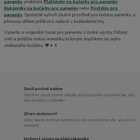
panenky
, praktické
Pláštěnky na kočárky pro panenky
,
Rukávníky na kočárky pro panenky
nebo
Postýlky pro
panenky
. Společně vytvoří útulné prostředí pro každou panenku a
přinesou dětem ještě více radosti z každodenní hry.
Vyberte si originální fusak pro panenku z české výroby Dětský
svět a potěšte malou maminku krásným doplňkem do jejího
oblíbeného kočárku. 💖👧🍼
Zboží poctivě balíme
Všechno zboží včetně nábytku kontrolujeme a balíme tak, aby
vše dorazilo v pořádku
25 let zkušeností
Víme, které zboží je kvalitní a proto nenabízíme vše, ale jen to
nejlepší
Možnost výroby na přání zákazníka