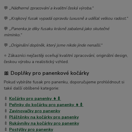
💬
„Nádherné zpracování a kvalitní česká výroba.“
💬
„Krajkový fusak vypadá opravdu luxusně a udělal velkou radost.“
💬
„Panenka je díky fusaku krásně zabalená jako skutečné
miminko.“
💬
„Originální doplněk, který jsme nikde jinde nenašli.“
⭐ Zákazníci nejčastěji oceňují kvalitní zpracování, originální design,
českou výrobu a realistický vzhled.
🎀 Doplňky pro panenkové kočárky
Pokud vybíráte fusak pro panenku, doporučujeme prohlédnout si
také další oblíbené kategorie:
🍼
Kočárky pro panenky 👧🍼
🍼
Peřinky do kočárku pro panenky 👧🍼
🍼
Zavinovačky pro panenky
🍼
Pláštěnky na kočárky pro panenky
🍼
Rukávníky na kočárky pro panenky
🍼
Postýlky pro panenky