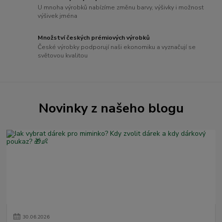
U mnoha výrobků nabízíme změnu barvy, výšivky i možnost
výšivek jména
Množství českých prémiových výrobků
České výrobky podporují naši ekonomiku a vyznačují se
světovou kvalitou
Novinky z našeho blogu
30
.
06
.
2026