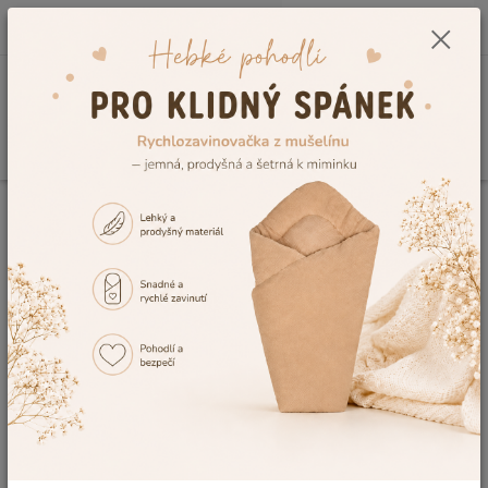
0
ks
CZK
+420 604 278 943
za
0,00 Kč
Menu
Hledat
Úvod
Dětské hračky pro miminka i děti 👶🧸
Kočárky pro panenky, peřinky
a další doplňky
Fusaky pro panenky
Fusaky pro panenky 👧
👧🍼 Fusaky pro panenky pro pohodlí a
teplo při každé projížďce
Fusaky pro panenky
patří mezi oblíbené doplňky do
panenkových kočárků, které dodávají hře ještě realističtější
podobu. Díky fusaku může mít panenka stejné pohodlí jako
skutečné miminko a malé maminky si mohou užívat péči o své
panenky během každé procházky doma i venku.