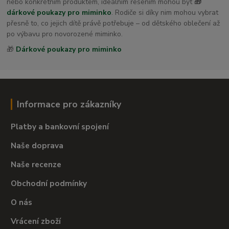
nebo konkrétním produktem, ideálním řešením mohou být
🎁
dárkové poukazy pro miminko
. Rodiče si díky nim mohou vybrat
přesně to, co jejich dítě právě potřebuje – od dětského oblečení až
po výbavu pro novorozené miminko.
🎁
Dárkové poukazy pro miminko
Informace pro zákazníky
Platby a bankovní spojení
Naše doprava
Naše recenze
Obchodní podmínky
O nás
Vrácení zboží