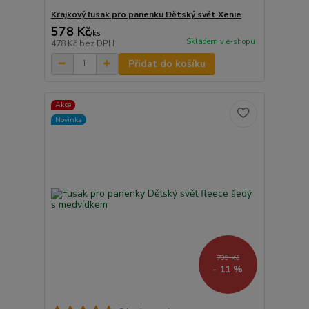
Krajkový fusak pro panenku Dětský svět Xenie
578 Kč
/
ks
Skladem v e-shopu
478 Kč
bez DPH
Přidat do košíku
Akce
Novinka
739 Kč
- 11 %