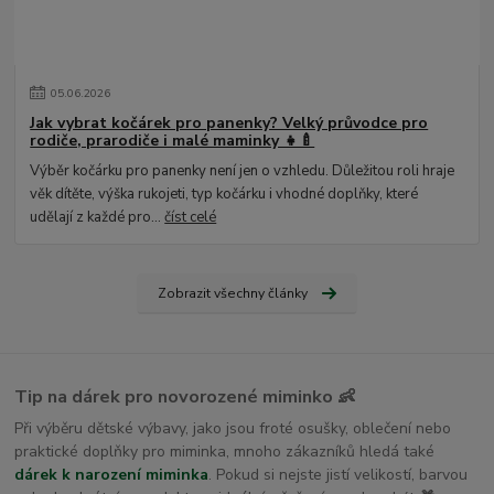
05
.
06
.
2026
Jak vybrat kočárek pro panenky? Velký průvodce pro
rodiče, prarodiče i malé maminky 👧🍼
Výběr kočárku pro panenky není jen o vzhledu. Důležitou roli hraje
věk dítěte, výška rukojeti, typ kočárku i vhodné doplňky, které
udělají z každé pro...
číst celé
Zobrazit všechny články
Tip na dárek pro novorozené miminko 👶
Při výběru dětské výbavy, jako jsou froté osušky, oblečení nebo
praktické doplňky pro miminka, mnoho zákazníků hledá také
dárek k narození miminka
. Pokud si nejste jistí velikostí, barvou