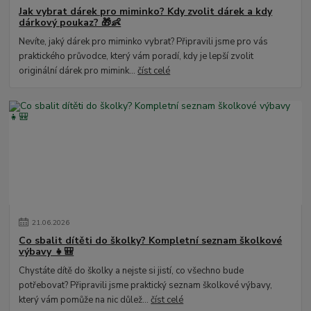
Jak vybrat dárek pro miminko? Kdy zvolit dárek a kdy
dárkový poukaz? 🎁👶
Nevíte, jaký dárek pro miminko vybrat? Připravili jsme pro vás
praktického průvodce, který vám poradí, kdy je lepší zvolit
originální dárek pro mimink...
číst celé
21
.
06
.
2026
Co sbalit dítěti do školky? Kompletní seznam školkové
výbavy 👧🎒
Chystáte dítě do školky a nejste si jistí, co všechno bude
potřebovat? Připravili jsme praktický seznam školkové výbavy,
který vám pomůže na nic důlež...
číst celé