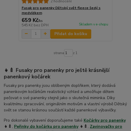
2 hodnocení
Fusak pro panenky Dětský svět fleece šedý s
medvídkem
659 Kč
/
ks
Skladem v e-shopu
545 Kč
bez DPH
Přidat do košíku
strana
z 1
👧🍼 Fusaky pro panenky pro ještě krásnější
panenkový kočárek
Fusaky pro panenky jsou oblíbeným doplňkem, který dodává
panenkovým kočárkům realistický vzhled a umožňuje dětem
pečovat o své panenky stejně jako o skutečná miminka. Díky
kvalitnímu zpracování, originálním motivům a vlastní výrobě Dětský
svět se stanou krásnou součástí každé panenkové výbavičky.
Pro dokonalé vybavení doporučujeme také
Kočárky pro panenky
👧🍼
,
Peřinky do kočárku pro panenky
👧🍼
,
Zavinovačky pro