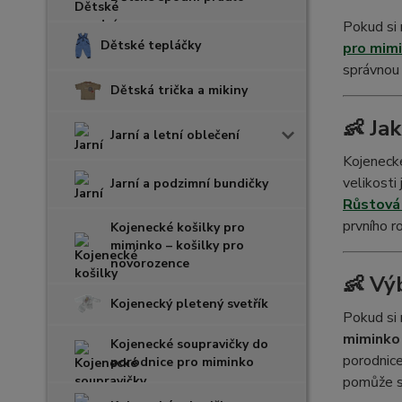
Pokud si n
Dětské tepláčky
pro mimi
správnou 
Dětská trička a mikiny
👶 Ja
Jarní a letní oblečení
Kojenecké
velikosti
Jarní a podzimní bundičky
Růstová 
prvního r
Kojenecké košilky pro
miminko – košilky pro
novorozence
👶 Vý
Kojenecký pletený svetřík
Pokud si 
miminko 
Kojenecké soupravičky do
porodnice
porodnice pro miminko
pomůže sn