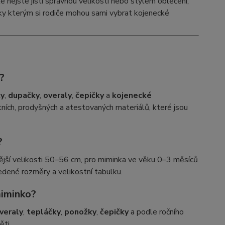
le nejste jistí správnou velikostí nebo stylem oblečení,
íky kterým si rodiče mohou sami vybrat kojenecké
?
ky
,
dupačky
,
overaly
,
čepičky
a
kojenecké
tních, prodyšných a atestovaných materiálů, které jsou
?
tější velikosti 50–56 cm, pro miminka ve věku 0–3 měsíců
ené rozměry a velikostní tabulku.
miminko?
veraly
,
tepláčky
,
ponožky
,
čepičky
a podle ročního
ěti.