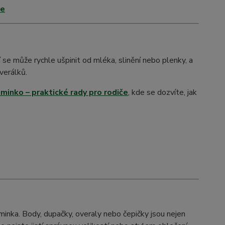
če
e může rychle ušpinit od mléka, slinění nebo plenky, a
verálků.
iminko – praktické rady pro rodiče
, kde se dozvíte, jak
minka. Body, dupačky, overaly nebo čepičky jsou nejen