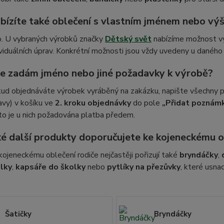
bízíte také oblečení s vlastním jménem nebo vý
. U vybraných výrobků značky
Dětský svět
nabízíme možnost vý
ividuálních úprav. Konkrétní možnosti jsou vždy uvedeny u daného
e zadám jméno nebo jiné požadavky k výrobě?
ud objednáváte výrobek vyráběný na zakázku, napište všechny po
avy) v košíku ve
2. kroku objednávky
do pole
„Přidat poznám
to je u nich požadována platba předem.
ké další produkty doporučujete ke kojeneckému o
kojeneckému oblečení rodiče nejčastěji pořizují také
bryndáčky
,
lky
,
kapsáře do školky
nebo
pytlíky na přezůvky
, které usna
Šatičky
Bryndáčky