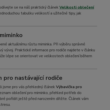
odívejte se na náš praktický článek
Velikosti oblečení
jednoduchou tabulku velikostí a užitečné tipy, jak
 miminko
ené aktuálnímu růstu miminka. Při výběru správné
vý vývoj. Praktické informace pro rodiče najdete v článku
ůže lépe se orientovat ve velikostech oblečení během
pro nastávající rodiče
vili jsme pro vás přehledný článek
Výbavička pro
seznam oblečení pro miminko, přehled potřeb do
dobré pořídit ještě před narozením dítěte. Článek vám
tresu.