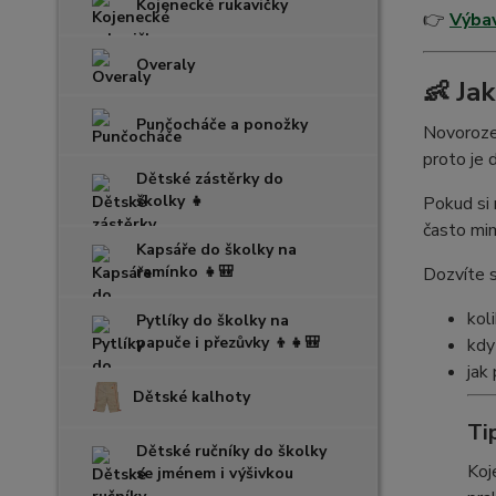
Kojenecké rukavičky
👉
Výbav
Overaly
👶 Ja
Punčocháče a ponožky
Novorozen
proto je 
Dětské zástěrky do
školky 👧
Pokud si n
často mim
Kapsáře do školky na
ramínko 👧🎒
Dozvíte s
kol
Pytlíky do školky na
papuče i přezůvky 👦👧🎒
kdy
jak
Dětské kalhoty
Ti
Dětské ručníky do školky
Koj
se jménem i výšivkou