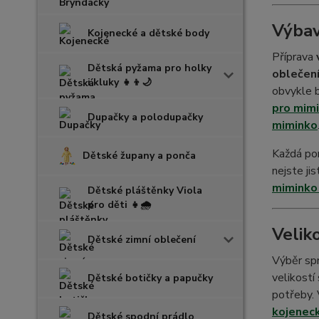
Výbav
Kojenecké a dětské body
Příprava
Dětská pyžama pro holky
oblečen
i kluky 👧👦🌙
obvykle b
pro mim
Dupačky a polodupačky
miminko
Každá por
Dětské župany a ponča
nejste ji
miminko
Dětské pláštěnky Viola
pro děti 👧🌧️
Velik
Dětské zimní oblečení
Výběr sp
velikostí
Dětské botičky a papučky
potřeby. 
kojeneck
Dětské spodní prádlo