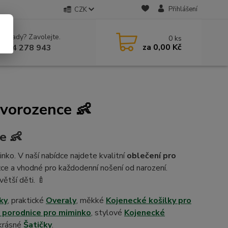
Přihlášení
CZK
 si rady? Zavolejte.
0
ks
za
0,00 Kč
 604 278 943
ovorozence 👶
e 👶
inko. V naší nabídce najdete kvalitní
oblečení pro
ožce a vhodné pro každodenní nošení od narození.
ětší děti. 🍼
ky
, praktické
Overaly
, měkké
Kojenecké košilky pro
 porodnice pro miminko
, stylové
Kojenecké
 krásné
Šatičky
.