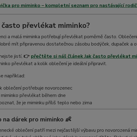
ička pro miminko – kompletní seznam pro nastávající rodi
k často převlékat miminko?
ci a malá miminka potřebují převlékat poměrně často. Oblečení s
dobré mít připravenou dostatečnou zásobu bodýček, dupaček a o
ejste jistí,
👉
přečtěte si náš článek Jak často převlékat m
inko převlékat a kolik oblečení je ideální připravit.
e například:
ik oblečení potřebuje novorozenec
 miminko převlékat během dne
 poznat, že je miminku příliš teplo nebo zima
p na dárek pro miminko 👶
enecké oblečení patří mezi nejčastější výbavu pro novorozená mi