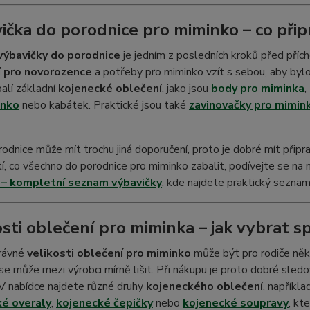
ička do porodnice pro miminko – co při
výbavičky do porodnice
je jedním z posledních kroků před přích
í pro novorozence
a potřeby pro miminko vzít s sebou, aby bylo
alí základní
kojenecké oblečení
, jako jsou
body pro miminka
,
inko
nebo kabátek. Praktické jsou také
zavinovačky pro mimin
.
odnice může mít trochu jiná doporučení, proto je dobré mít při
stí, co všechno do porodnice pro miminko zabalit, podívejte se n
 – kompletní seznam výbavičky
, kde najdete praktický seznam
osti oblečení pro miminka – jak vybrat s
rávné
velikosti oblečení pro miminko
může být pro rodiče někd
 se může mezi výrobci mírně lišit. Při nákupu je proto dobré sledo
V nabídce najdete různé druhy
kojeneckého oblečení
, napříkl
é overaly
,
kojenecké čepičky
nebo
kojenecké soupravy
, kt