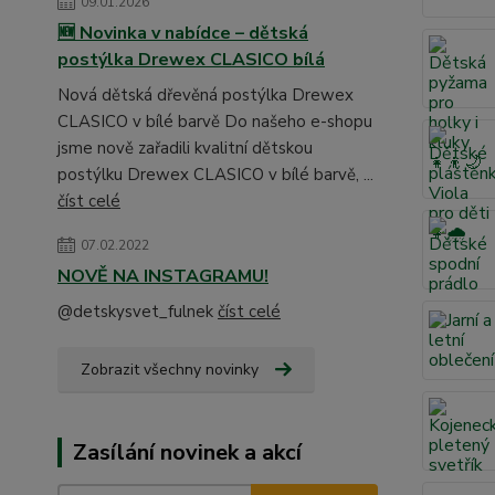
09.01.2026
🆕 Novinka v nabídce – dětská
postýlka Drewex CLASICO bílá
Nová dětská dřevěná postýlka Drewex
CLASICO v bílé barvě Do našeho e-shopu
jsme nově zařadili kvalitní dětskou
postýlku Drewex CLASICO v bílé barvě, ...
číst celé
07.02.2022
NOVĚ NA INSTAGRAMU!
@detskysvet_fulnek
číst celé
Zobrazit všechny novinky
Zasílání novinek a akcí