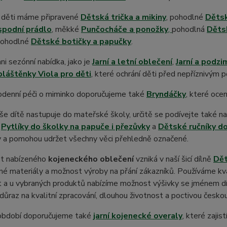
í děti máme připravené
Dětská trička a mikiny
, pohodlné
Dětsk
spodní prádlo
, měkké
Punčocháče a ponožky
,
pohodlná
Dětsk
pohodlné
Dětské botičky a papučky
.
ni sezónní nabídka, jako je
Jarní a letní oblečení
,
Jarní a podzi
láštěnky Viola pro děti
, které ochrání děti před nepříznivým 
odenní péči o miminko doporučujeme také
Bryndáčky
, které ocen
e dítě nastupuje do mateřské školy, určitě se podívejte také n
,
Pytlíky do školky na papuče i přezůvky
a
Dětské ručníky do
y a pomohou udržet všechny věci přehledně označené.
st nabízeného
kojeneckého oblečení
vzniká v naší šicí dílně
Dět
é materiály a možnost výroby na přání zákazníků. Používáme kva
 a u vybraných produktů nabízíme možnost výšivky se jménem dítě
ůraz na kvalitní zpracování, dlouhou životnost a poctivou česko
í období doporučujeme také
jarní kojenecké overaly
, které zajis