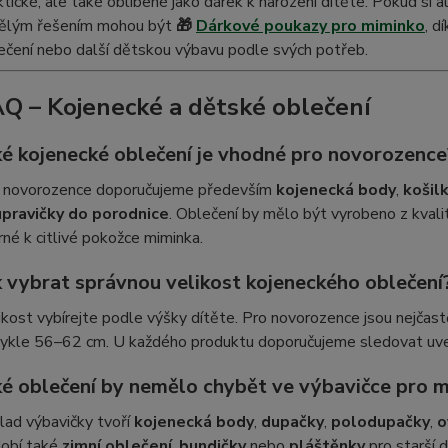
ktické, ale také oblíbené jako dárek k narození dítěte. Pokud si a
ělým řešením mohou být
🎁
Dárkové poukazy pro miminko
, d
ečení nebo další dětskou výbavu podle svých potřeb.
Q – Kojenecké a dětské oblečení
ké kojenecké oblečení je vhodné pro novorozence
 novorozence doporučujeme především
kojenecká body
,
košil
pravičky do porodnice
. Oblečení by mělo být vyrobeno z kvali
rné k citlivé pokožce miminka.
k vybrat správnou velikost kojeneckého oblečení
ikost vybírejte podle výšky dítěte. Pro novorozence jsou nejčas
ykle 56–62 cm. U každého produktu doporučujeme sledovat uved
ké oblečení by nemělo chybět ve výbavičce pro 
lad výbavičky tvoří
kojenecká body
,
dupačky
,
polodupačky
,
o
obí také
zimní oblečení
,
bundičky
nebo
pláštěnky
pro starší d