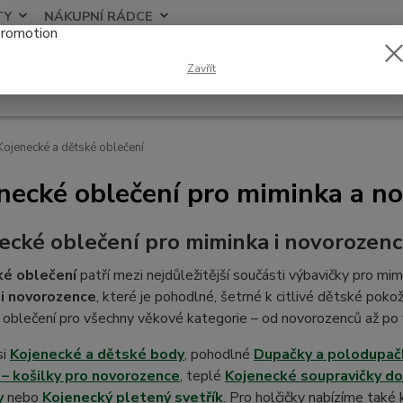
TY
NÁKUPNÍ RÁDCE
Nevíte
Zavřít
Hledat
+420
ojenecké a dětské oblečení
necké oblečení pro miminka a n
ecké oblečení pro miminka i novorozenc
ké oblečení
patří mezi nejdůležitější součásti výbavičky pro mim
i novorozence
, které je pohodlné, šetrné k citlivé dětské pok
oblečení pro všechny věkové kategorie – od novorozenců až po v
si
Kojenecké a dětské body
, pohodlné
Dupačky a polodupač
– košilky pro novorozence
, teplé
Kojenecké soupravičky do
y
nebo
Kojenecký pletený svetřík
. Pro holčičky nabízíme také