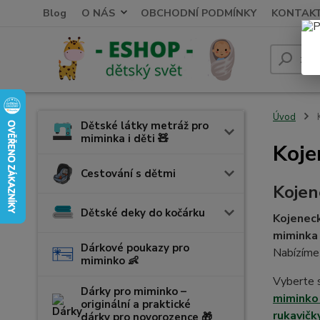
Blog
O NÁS
OBCHODNÍ PODMÍNKY
KONTAK
Úvod
K
Dětské látky metráž pro
miminka i děti 🧸
Koje
Cestování s dětmi
Kojen
Dětské deky do kočárku
Kojenec
miminka 
Dárkové poukazy pro
Nabízíme 
miminko 👶
Vyberte 
Dárky pro miminko –
miminko 
originální a praktické
rukavičk
dárky pro novorozence 🎁