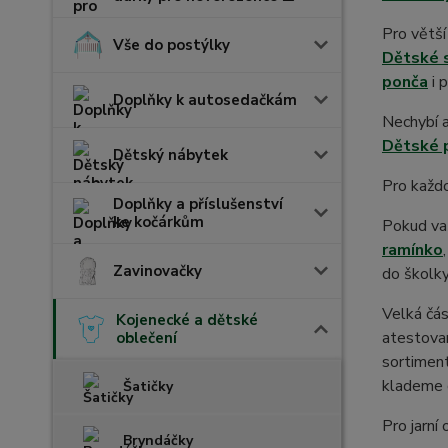
Pro větš
Vše do postýlky
Dětské 
ponča
i 
Doplňky k autosedačkám
Nechybí a
Dětské p
Dětský nábytek
Pro každ
Doplňky a příslušenství
ke kočárkům
Pokud vaš
ramínko
Zavinovačky
do školk
Velká čá
Kojenecké a dětské
atestovan
oblečení
sortiment
klademe d
Šatičky
Pro jarn
Bryndáčky