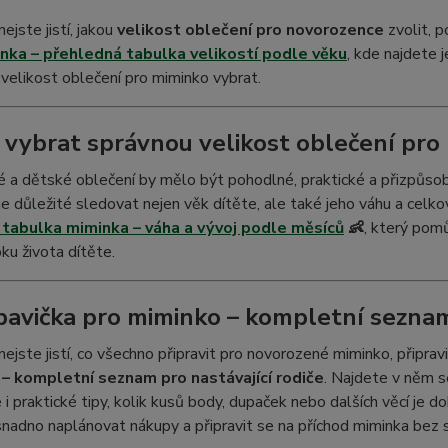
ejste jistí, jakou
velikost oblečení pro novorozence
zvolit, p
nka – přehledná tabulka velikostí podle věku
, kde najdete 
velikost oblečení pro miminko vybrat.
k vybrat správnou velikost oblečení pro
 a dětské oblečení by mělo být pohodlné, praktické a přizpůsob
 je důležité sledovat nejen věk dítěte, ale také jeho váhu a celko
tabulka miminka – váha a vývoj podle měsíců
👶
, který pom
oku života dítěte.
bavička pro miminko – kompletní seznam 
nejste jistí, co všechno připravit pro novorozené miminko, připra
– kompletní seznam pro nastávající rodiče
. Najdete v něm 
 i praktické tipy, kolik kusů body, dupaček nebo dalších věcí je 
adno naplánovat nákupy a připravit se na příchod miminka bez s