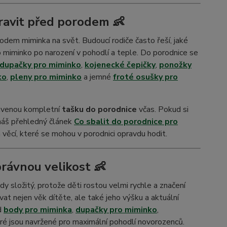
pravit před porodem 👶
odem miminka na svět. Budoucí rodiče často řeší, jaké
 miminko po narození v pohodlí a teple. Do porodnice se
dupačky pro miminko
,
kojenecké čepičky
,
ponožky
ko
,
pleny pro miminko
a jemné
froté osušky
pro
pravenou kompletní
tašku do porodnice
včas. Pokud si
a náš přehledný článek
Co sbalit do porodnice pro
 věcí, které se mohou v porodnici opravdu hodit.
právnou velikost 👶
y složitý, protože děti rostou velmi rychle a značení
vat nejen věk dítěte, ale také jeho výšku a aktuální
ad
body pro miminka
,
dupačky pro miminko
,
eré jsou navržené pro maximální pohodlí novorozenců.