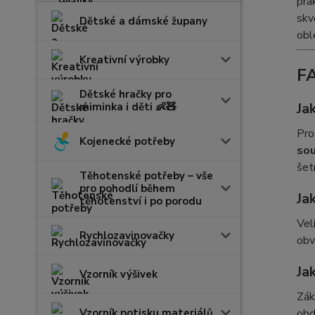
pra
skv
Dětské a dámské župany
obl
Kreativní výrobky
FA
Dětské hračky pro
Ja
miminka i děti 👶🧸
Pro
Kojenecké potřeby
sou
šet
Těhotenské potřeby – vše
pro pohodlí během
Ja
těhotenství i po porodu
Vel
Rychlozavinovačky
obv
Ja
Vzorník výšivek
Zák
obd
Vzorník potisku materiálů