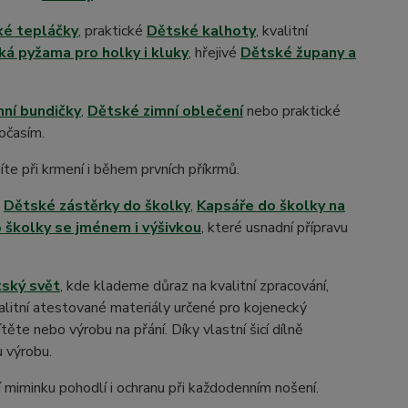
é tepláčky
, praktické
Dětské kalhoty
, kvalitní
á pyžama pro holky i kluky
, hřejivé
Dětské župany a
mní bundičky
,
Dětské zimní oblečení
nebo praktické
počasím.
íte při krmení i během prvních příkrmů.
a
Dětské zástěrky do školky
,
Kapsáře do školky na
 školky se jménem i výšivkou
, které usnadní přípravu
ský svět
, kde klademe důraz na kvalitní zpracování,
litní atestované materiály určené pro kojenecký
te nebo výrobu na přání. Díky vlastní šicí dílně
u výrobu.
tí miminku pohodlí i ochranu při každodenním nošení.