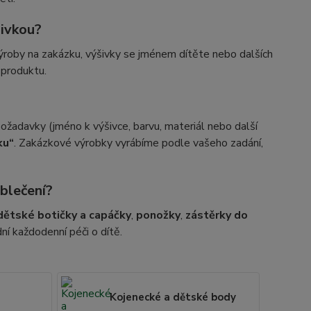
šivkou?
roby na zakázku, výšivky se jménem dítěte nebo dalších
 produktu.
žadavky (jméno k výšivce, barvu, materiál nebo další
ku“
. Zakázkové výrobky vyrábíme podle vašeho zadání,
blečení?
dětské botičky a capáčky
,
ponožky
,
zástěrky do
dní každodenní péči o dítě.
Kojenecké a dětské body