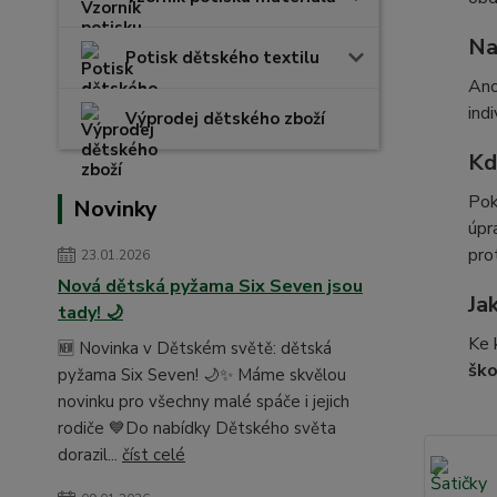
Na
Potisk dětského textilu
Ano
ind
Výprodej dětského zboží
Kd
Pok
Novinky
úpr
pro
23.01.2026
Nová dětská pyžama Six Seven jsou
Ja
tady! 🌙
Ke 
🆕 Novinka v Dětském světě: dětská
ško
pyžama Six Seven! 🌙✨ Máme skvělou
novinku pro všechny malé spáče i jejich
rodiče 💙Do nabídky Dětského světa
dorazil...
číst celé