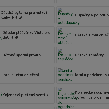
Dětská pyžama pro holky i
Dupačky a polodup
kluky 👧👦🌙
Dětské pláštěnky Viola pro
Dětské zimní obleč
děti 👧🌧️
Dětské spodní prádlo
Dětské tepláčky
Jarní a letní oblečení
Jarní a podzimní b
Kojenecké soupravi
Kojenecký pletený svetřík
porodnice pro mim