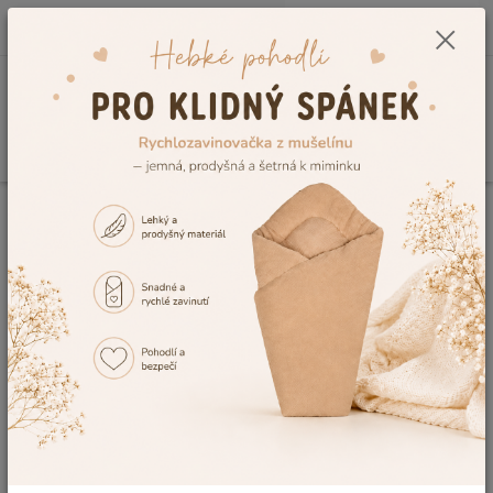
0
ks
CZK
+420 604 278 943
za
0,00 Kč
Menu
Hledat
Úvod
Kojenecké a dětské oblečení
Dětské zimní oblečení
Zimní
kabátky
Dětské kabátky pro miminka a
kojenecké zimní kabátky
Z nabídky eshopu
Dětský Svět
nyní můžete vybírat také kvalitní
dětské zimní kabátky pro miminka. Přímo v našich dílnách vyrábíme
kojenecké zimní kabátky
z měkoučké chlupaté lamí vlny, která je
podšitá neméně příjemným
bavlněným makem
v barvě kabátku.
Kabátky
se skvěle hodí na podzim i zimu a vybírat můžete z celé
škály pestrých dětských barev, na přání Vám navíc na kabátek