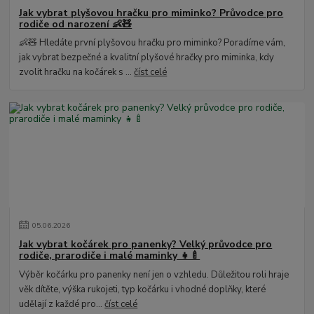
Jak vybrat plyšovou hračku pro miminko? Průvodce pro
rodiče od narození 👶🧸
👶🧸 Hledáte první plyšovou hračku pro miminko? Poradíme vám,
jak vybrat bezpečné a kvalitní plyšové hračky pro miminka, kdy
zvolit hračku na kočárek s ...
číst celé
05
.
06
.
2026
Jak vybrat kočárek pro panenky? Velký průvodce pro
rodiče, prarodiče i malé maminky 👧🍼
Výběr kočárku pro panenky není jen o vzhledu. Důležitou roli hraje
věk dítěte, výška rukojeti, typ kočárku i vhodné doplňky, které
udělají z každé pro...
číst celé