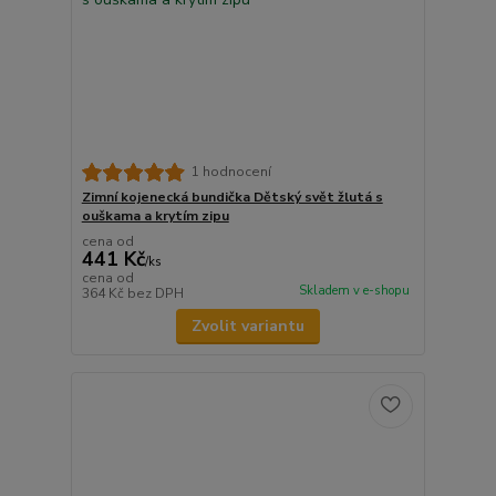
1 hodnocení
Zimní kojenecká bundička Dětský svět žlutá s
ouškama a krytím zipu
cena od
441 Kč
/
ks
cena od
Skladem v e-shopu
364 Kč
bez DPH
Zvolit variantu