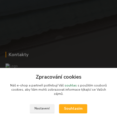
Kontakty
Zpracování cookies
Romana Šebestová
+420 604 278 943
Náš e-shop a partneři potřebují Váš
souhlas
s použitím souborů
cookies, aby Vám mohli zobrazovat informace týkající se Vašich
zájmů.
obchod-detskysvet@seznam.cz
Souhlasím
Nastavení