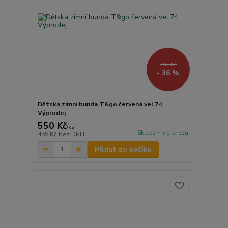
859 Kč
- 36 %
Dětská zimní bunda T&go červená vel.74
Výprodej
550 Kč
/
ks
Skladem v e-shopu
455 Kč
bez DPH
Přidat do košíku