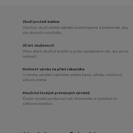
Zboží poctivě balíme
Všechno zboží včetně nábytku kontrolujeme a balíme tak, aby
vše dorazilo v pořádku
25 let zkušeností
Víme, které zboží je kvalitní a proto nenabízíme vše, ale jen to
nejlepší
Možnost výroby na přání zákazníka
U mnoha výrobků nabízíme změnu barvy, výšivky i možnost
výšivek jména
Množství českých prémiových výrobků
České výrobky podporují naši ekonomiku a vyznačují se
světovou kvalitou