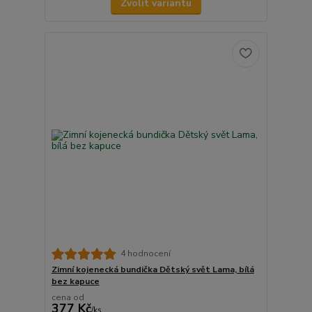
Zvolit variantu
4 hodnocení
Zimní kojenecká bundička Dětský svět Lama, bílá
bez kapuce
cena od
377 Kč
/
ks