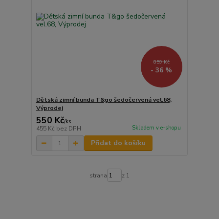
859 Kč
- 36 %
Dětská zimní bunda T&go šedočervená vel.68,
Výprodej
550 Kč
/
ks
Skladem v e-shopu
455 Kč
bez DPH
Přidat do košíku
strana
z 1