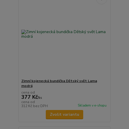
Zimní kojenecká bundička Dětský svět Lama
modrá
cena od
377 Kč
/
ks
cena od
Skladem v e-shopu
312 Kč
bez DPH
Zvolit variantu