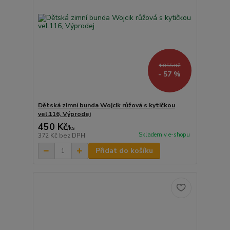
1 055 Kč
- 57 %
Dětská zimní bunda Wojcik růžová s kytičkou
vel.116, Výprodej
450 Kč
/
ks
Skladem v e-shopu
372 Kč
bez DPH
Přidat do košíku