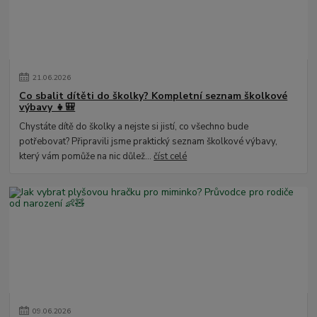
21
.
06
.
2026
Co sbalit dítěti do školky? Kompletní seznam školkové
výbavy 👧🎒
Chystáte dítě do školky a nejste si jistí, co všechno bude
potřebovat? Připravili jsme praktický seznam školkové výbavy,
který vám pomůže na nic důlež...
číst celé
09
.
06
.
2026