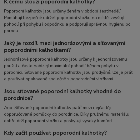
K čemu slouží poporodní kalhotky?
Poporodní kalhotky jsou určeny ženám v období šestinedělí.
Pomáhají bezpečně udržet poporodní vložku na místě, zvyšují
pohodlí při pohybu i odpočinku a podporují správnou hygienu po
porodu.
Jaký je rozdíl mezi jednorázovými a síťovanými
poporodními kalhotkami?
Jednorázové poporodní kalhotky jsou určeny k jednorázovému
použití a často nabízejí maximální pohodlí během pobytu v
porodnici. Síťované poporodní kalhotky jsou prodyšné, lze je prát
a používat opakovaně společně s poporodními vložkami.
Jsou síťované poporodní kalhotky vhodné do
porodnice?
Ano. Síťované poporodní kalhotky patří mezi nejčastěji
doporučované pomůcky do porodnice. Díky pružnému materiálu
dobře drží poporodní vložku a poskytují vysoký komfort.
Kdy začít používat poporodní kalhotky?