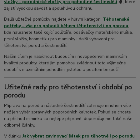
vložky – porodnické vložky pro pohodlné šestinedělí
🤱
, které
zajistí vysokou savost a spolehlivou ochranu.
Další užitečné pomůcky najdete v hlavní kategorii
Těhotenské
potřeby – vše pro pohodlí během těhotenství i po porodu
,
kde naleznete také kojící polštáře, odsávačky mateřského mléka,
prsní vložky, kosmetiku pro maminky i další vybavení pro
těhotenství, porod a šestinedělí.
Naším cílem je nabídnout budoucím i novopečeným maminkám
kvalitní produkty, které jim pomohou zvládnout toto výjimečné
období s maximálním pohodlím, jistotou a pocitem bezpečí.
Užitečné rady pro těhotenství i období po
porodu
Příprava na porod a následné šestinedělí zahrnuje mnohem více
než jen výběr správných poporodních kalhotek. Pokud se chcete
na příchod miminka co nejlépe připravit, doporučujeme také naše
odborné články.
V článku
Jak vybrat zavinovací šátek pro těhotné i po porodu