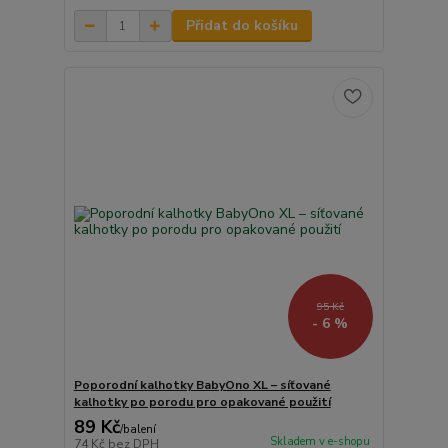
Přidat do košíku
95 Kč
- 6 %
Poporodní kalhotky BabyOno XL – síťované
kalhotky po porodu pro opakované použití
89 Kč
/
balení
Skladem v e-shopu
74 Kč
bez DPH