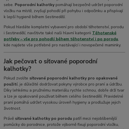
sebe.
Poporodní kalhotky
pomáhají bezpečně udržet poporodní
vložku na místě, zvyšují pohodlí při pohybu i odpočinku a přispívají
k lepší hygieně během šestinedělí.
Pokud hledáte kompletní vybavení pro období těhotenství, porodu
i šestinedělí, navštivte také naši hlavní kategorii
Těhotenské
potřeby – vše pro pohodlí během těhotenství i po porodu
,
kde najdete vše potřebné pro nastávající i novopečené maminky.
Jak pečovat o síťované poporodní
kalhotky?
Pokud zvolíte
síťované poporodní kalhotky pro opakované
použití
, je důležité dodržovat pokyny výrobce pro praní a údržbu.
Díky lehkému a pružnému materiálu rychle schnou, dobře drží tvar
a lze je opakovaně používat během celého šestinedělí. Pravidelné
praní pomáhá udržet vysokou úroveň hygieny a prodlužuje jejich
životnost.
Právě
síťované kalhotky po porodu
patří mezi nejoblíbenější
pomůcky do porodnice, protože výborně fixují poporodní vložku,