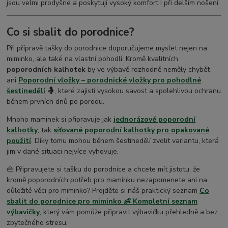
jsou velmi prodyšné a poskytují vysoký komfort i při delším nošení.
Co si sbalit do porodnice?
Při přípravě tašky do porodnice doporučujeme myslet nejen na
miminko, ale také na vlastní pohodlí. Kromě kvalitních
poporodních kalhotek
by ve výbavě rozhodně neměly chybět
ani
Poporodní vložky – porodnické vložky pro pohodlné
šestinedělí
🤱
, které zajistí vysokou savost a spolehlivou ochranu
během prvních dnů po porodu.
Mnoho maminek si připravuje jak
jednorázové poporodní
kalhotky
, tak
síťované poporodní kalhotky pro opakované
použití
. Díky tomu mohou během šestinedělí zvolit variantu, která
jim v dané situaci nejvíce vyhovuje.
👜 Připravujete si tašku do porodnice a chcete mít jistotu, že
kromě poporodních potřeb pro maminku nezapomenete ani na
důležité věci pro miminko? Projděte si náš praktický seznam
Co
sbalit do porodnice pro miminko 👶 Kompletní seznam
výbavičky
, který vám pomůže připravit výbavičku přehledně a bez
zbytečného stresu.