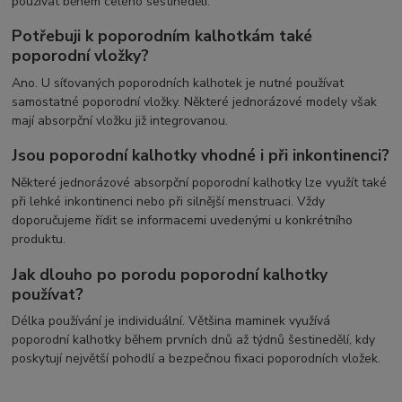
používat během celého šestinedělí.
Potřebuji k poporodním kalhotkám také
poporodní vložky?
Ano. U síťovaných poporodních kalhotek je nutné používat
samostatné poporodní vložky. Některé jednorázové modely však
mají absorpční vložku již integrovanou.
Jsou poporodní kalhotky vhodné i při inkontinenci?
Některé jednorázové absorpční poporodní kalhotky lze využít také
při lehké inkontinenci nebo při silnější menstruaci. Vždy
doporučujeme řídit se informacemi uvedenými u konkrétního
produktu.
Jak dlouho po porodu poporodní kalhotky
používat?
Délka používání je individuální. Většina maminek využívá
poporodní kalhotky během prvních dnů až týdnů šestinedělí, kdy
poskytují největší pohodlí a bezpečnou fixaci poporodních vložek.