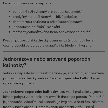
Při rozhodování zvažte zejména:
pohodlný střih vhodný pro období šestinedělí,
prodyšný materiál šetrný k citlivé pokožce,
dostatečnou pružnost a přizpůsobení postavě,
jednoduché oblékání i svlékání,
možnost jednorázového nebo opakovaného použití.
Kvalitní
poporodní kalhotky
pomáhají zvýšit pohodlí během
celého období po porodu a usnadňují každodenní hygienu.
Jednorázové nebo síťované poporodní
kalhotky?
Jednou z nejčastějších otázek maminek je, zda zvolit
jednorázové
poporodní kalhotky
, nebo
síťované poporodní kalhotky pro
opakované použití
.
Jednorázové poporodní kalhotky
jsou velmi praktické zejména
během pobytu v porodnici a v prvních dnech po porodu. Po použití
je jednoduše vyhodíte, což usnadňuje hygienu a šetří čas. Některé
modely navíc obsahují integrovanou absorpční vložku, která