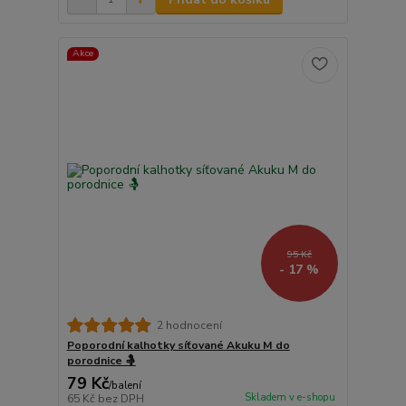
Akce
95 Kč
- 17 %
2 hodnocení
Poporodní kalhotky síťované Akuku M do
porodnice 🤱
79 Kč
/
balení
Skladem v e-shopu
65 Kč
bez DPH