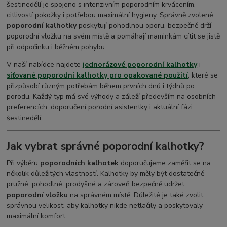
šestinedělí je spojeno s intenzivním poporodním krvácením,
citlivostí pokožky i potřebou maximální hygieny. Správně zvolené
poporodní kalhotky
poskytují pohodlnou oporu, bezpečně drží
poporodní vložku na svém místě a pomáhají maminkám cítit se jistě
při odpočinku i běžném pohybu.
V naší nabídce najdete
jednorázové poporodní kalhotky
i
síťované poporodní kalhotky pro opakované použití
, které se
přizpůsobí různým potřebám během prvních dnů i týdnů po
porodu. Každý typ má své výhody a záleží především na osobních
preferencích, doporučení porodní asistentky i aktuální fázi
šestinedělí.
Jak vybrat správné poporodní kalhotky?
Při výběru
poporodních kalhotek
doporučujeme zaměřit se na
několik důležitých vlastností. Kalhotky by měly být dostatečně
pružné, pohodlné, prodyšné a zároveň bezpečně udržet
poporodní vložku
na správném místě. Důležité je také zvolit
správnou velikost, aby kalhotky nikde netlačily a poskytovaly
maximální komfort.