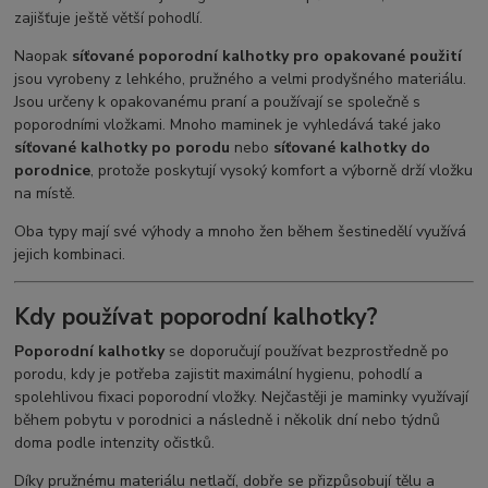
zajišťuje ještě větší pohodlí.
Naopak
síťované poporodní kalhotky pro opakované použití
jsou vyrobeny z lehkého, pružného a velmi prodyšného materiálu.
Jsou určeny k opakovanému praní a používají se společně s
poporodními vložkami. Mnoho maminek je vyhledává také jako
síťované kalhotky po porodu
nebo
síťované kalhotky do
porodnice
, protože poskytují vysoký komfort a výborně drží vložku
na místě.
Oba typy mají své výhody a mnoho žen během šestinedělí využívá
jejich kombinaci.
Kdy používat poporodní kalhotky?
Poporodní kalhotky
se doporučují používat bezprostředně po
porodu, kdy je potřeba zajistit maximální hygienu, pohodlí a
spolehlivou fixaci poporodní vložky. Nejčastěji je maminky využívají
během pobytu v porodnici a následně i několik dní nebo týdnů
doma podle intenzity očistků.
Díky pružnému materiálu netlačí, dobře se přizpůsobují tělu a