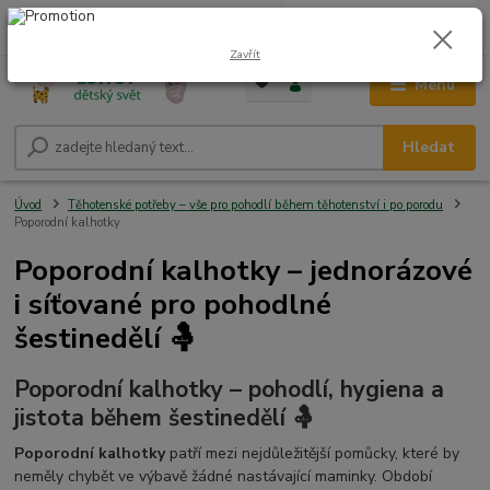
0
ks
CZK
+420 604 278 943
za
0,00 Kč
Zavřít
Menu
Hledat
Úvod
Těhotenské potřeby – vše pro pohodlí během těhotenství i po porodu
Poporodní kalhotky
Poporodní kalhotky – jednorázové
i síťované pro pohodlné
šestinedělí 🤱
Poporodní kalhotky – pohodlí, hygiena a
jistota během šestinedělí 🤱
Poporodní kalhotky
patří mezi nejdůležitější pomůcky, které by
neměly chybět ve výbavě žádné nastávající maminky. Období