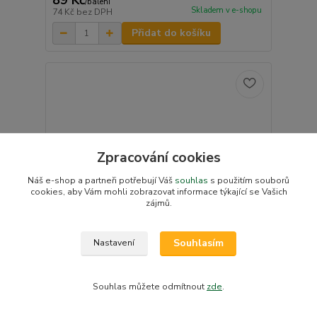
89 Kč
/
balení
Skladem v e-shopu
74 Kč
bez DPH
Přidat do košíku
Zpracování cookies
Náš e-shop a partneři potřebují Váš
souhlas
s použitím souborů
cookies, aby Vám mohli zobrazovat informace týkající se Vašich
zájmů.
Souhlasím
Nastavení
Souhlas můžete odmítnout
zde
.
Canpol babies Jednorázové poporodní kalhotky
L/XL 5ks
Skladem u