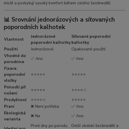
místě a poskytují vysoký komfort během celého šestinedělí.
📊 Srovnání jednorázových a síťovaných
poporodních kalhotek
Jednorázové
Síťované poporodní
Vlastnost
poporodní kalhotky
kalhotky
Použití
Jednorázové
Opakované použití
Vhodné do
✅ Ano
✅ Ano
porodnice
Fixace
poporodní
⭐⭐⭐⭐⭐
⭐⭐⭐⭐⭐
vložky
Pohodlí při
⭐⭐⭐⭐⭐
⭐⭐⭐⭐☆
nošení
Prodyšnost
⭐⭐⭐⭐☆
⭐⭐⭐⭐⭐
Praní
❌ Není potřeba
✅ Ano
Ekologická
❌ Ne
✅ Ano
varianta
První dny po porodu,
Delší období šestinedělí a
Ideální pro