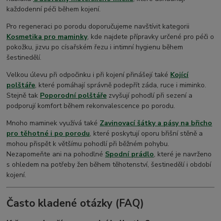
každodenní péči během kojení.
Pro regeneraci po porodu doporučujeme navštívit kategorii
Kosmetika pro maminky
, kde najdete přípravky určené pro péči o
pokožku, jizvu po císařském řezu i intimní hygienu během
šestinedělí.
Velkou úlevu při odpočinku i při kojení přinášejí také
Kojící
polštáře
, které pomáhají správně podepřít záda, ruce i miminko.
Stejně tak
Poporodní polštáře
zvyšují pohodlí při sezení a
podporují komfort během rekonvalescence po porodu.
Mnoho maminek využívá také
Zavinovací šátky a pásy na břicho
pro těhotné i po porodu
, které poskytují oporu břišní stěně a
mohou přispět k většímu pohodlí při běžném pohybu.
Nezapomeňte ani na pohodlné
Spodní prádlo
, které je navrženo
s ohledem na potřeby žen během těhotenství, šestinedělí i období
kojení.
Často kladené otázky (FAQ)