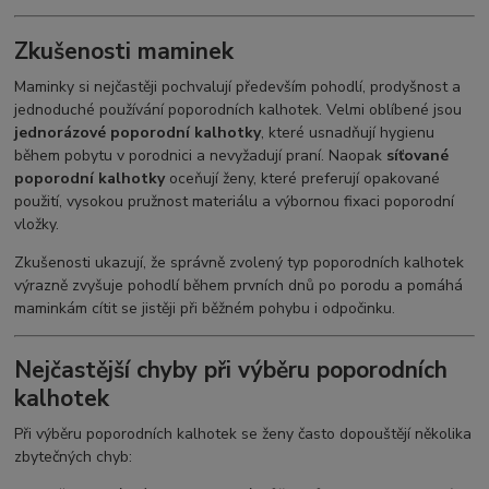
Zkušenosti maminek
Maminky si nejčastěji pochvalují především pohodlí, prodyšnost a
jednoduché používání poporodních kalhotek. Velmi oblíbené jsou
jednorázové poporodní kalhotky
, které usnadňují hygienu
během pobytu v porodnici a nevyžadují praní. Naopak
síťované
poporodní kalhotky
oceňují ženy, které preferují opakované
použití, vysokou pružnost materiálu a výbornou fixaci poporodní
vložky.
Zkušenosti ukazují, že správně zvolený typ poporodních kalhotek
výrazně zvyšuje pohodlí během prvních dnů po porodu a pomáhá
maminkám cítit se jistěji při běžném pohybu i odpočinku.
Nejčastější chyby při výběru poporodních
kalhotek
Při výběru poporodních kalhotek se ženy často dopouštějí několika
zbytečných chyb: