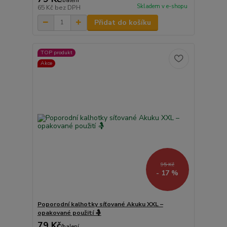
/
balení
Skladem v e-shopu
65 Kč
bez DPH
Přidat do košíku
TOP produkt
Akce
95 Kč
- 17 %
Poporodní kalhotky síťované Akuku XXL –
opakované použití 🤱
79 Kč
/
balení