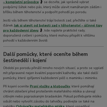
– kompletní průvodce
🤰
se dozvíte, jak správně vybrat
podpůrný šátek nebo pás, který může ulevit namáhaným zádům i
bříšku během těhotenství a podpořit pohodlí po porodu.
Jestli vás během těhotenství trápí bolesti zad, přečtěte si také
článek
Jak si ulevit od bolesti zad v těhotenství – účinné tipy
pro každodenní úlevu
🤰
, kde najdete praktické rady,
doporučená cvičení i pomůcky, které mohou přispět k většímu
pohodlí v každodenním životě.
Další pomůcky, které oceníte během
šestinedělí i kojení
Období po porodu přináší mnoho nových situací, a proto se vyplatí
mít připravené nejen kvalitní poporodní kalhotky, ale také další
pomůcky, které zpříjemní každodenní péči o maminku i miminko.
Při kojení oceníte
Prsní vložky a kloboučky
, které pomáhají
chránit oblečení před protečením mateřského mléka a ulevují
citlivým nebo popraskaným bradavkám. Pokud potřebujete mléko
odsát nebo vytvořit zásobu do lahvičky, podívejte se také na
nabídku
Odsávačky mateřského mléka
, které usnadňují