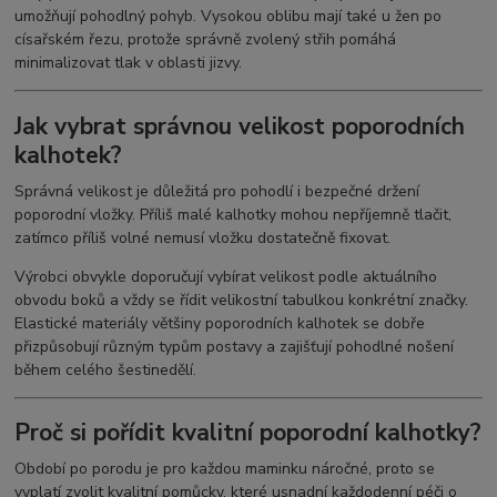
umožňují pohodlný pohyb. Vysokou oblibu mají také u žen po
císařském řezu, protože správně zvolený střih pomáhá
minimalizovat tlak v oblasti jizvy.
Jak vybrat správnou velikost poporodních
kalhotek?
Správná velikost je důležitá pro pohodlí i bezpečné držení
poporodní vložky. Příliš malé kalhotky mohou nepříjemně tlačit,
zatímco příliš volné nemusí vložku dostatečně fixovat.
Výrobci obvykle doporučují vybírat velikost podle aktuálního
obvodu boků a vždy se řídit velikostní tabulkou konkrétní značky.
Elastické materiály většiny poporodních kalhotek se dobře
přizpůsobují různým typům postavy a zajišťují pohodlné nošení
během celého šestinedělí.
Proč si pořídit kvalitní poporodní kalhotky?
Období po porodu je pro každou maminku náročné, proto se
vyplatí zvolit kvalitní pomůcky, které usnadní každodenní péči o