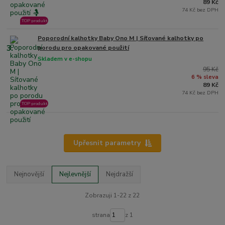
89 Kč
74 Kč bez DPH
TOP produkt
Poporodní kalhotky Baby Ono M | Síťované kalhotky po
3.
porodu pro opakované použití
Skladem v e-shopu
95 Kč
6 % sleva
89 Kč
74 Kč bez DPH
TOP produkt
Upřesnit parametry
Nejnovější
Nejlevnější
Nejdražší
Zobrazuji 1-22 z 22
strana
z 1