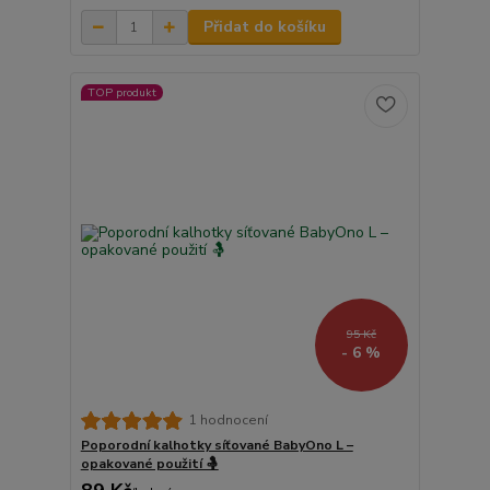
Přidat do košíku
TOP produkt
95 Kč
- 6 %
1 hodnocení
Poporodní kalhotky síťované BabyOno L –
opakované použití 🤱