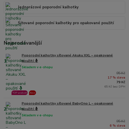
Jednorázové poporodní kalhotky
Síťované poporodní kalhotky pro opakované použití
Nejprodávanější
Poporodní kalhotky síťované Akuku XXL – opakované
1.
použití 🤱
Skladem v e-shopu
95 Kč
17 % sleva
79 Kč
65 Kč bez DPH
TOP produkt
Akce
Poporodní kalhotky síťované BabyOno L – opakované
2.
použití 🤱
Skladem v e-shopu
95 Kč
6 % sleva