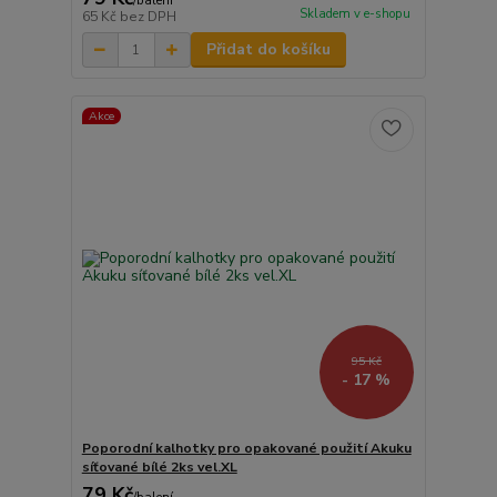
/
balení
Skladem v e-shopu
65 Kč
bez DPH
Přidat do košíku
Akce
95 Kč
- 17 %
Poporodní kalhotky pro opakované použití Akuku
síťované bílé 2ks vel.XL
79 Kč