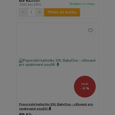
89 Kč
/
balení
Skladem v e-shopu
74 Kč
bez DPH
Přidat do košíku
95 Kč
- 6 %
Poporodní kalhotky XXL BabyOno – síťované pro
opakované použití 🤱