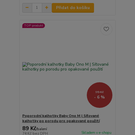
Přidat do košíku
TOP produkt
95 Kč
- 6 %
Poporodní kalhotky Baby Ono M | Síťované
kalhotky po porodu pro opakované použití
89 Kč
/
balení
Skladem v e-shopu
74 Kč
bez DPH