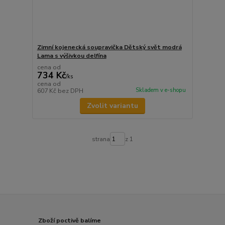
Zimní kojenecká soupravička Dětský svět modrá
Lama s výšivkou delfína
cena od
734 Kč
/
ks
cena od
Skladem v e-shopu
607 Kč
bez DPH
Zvolit variantu
strana
z 1
Zboží poctivě balíme