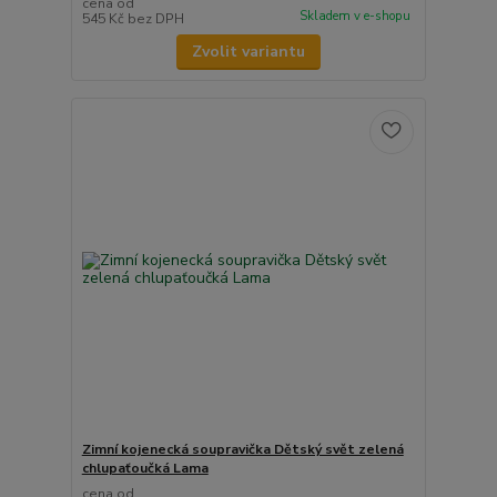
cena od
Skladem v e-shopu
545 Kč
bez DPH
Zvolit variantu
Zimní kojenecká soupravička Dětský svět zelená
chlupaťoučká Lama
cena od