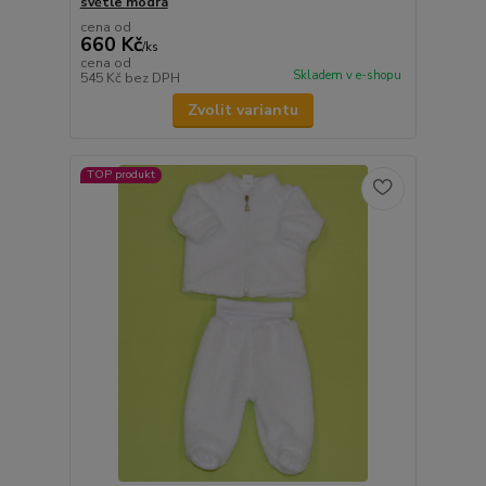
světle modrá
cena od
660 Kč
/
ks
cena od
Skladem v e-shopu
545 Kč
bez DPH
Zvolit variantu
TOP produkt