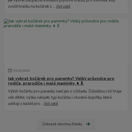
jak vybrat bezpečné a kvalitní plyšové hračky pro miminka, kdy
zvolit hračku na kočárek s ...
číst celé
05
.
06
.
2026
Jak vybrat kočárek pro panenky? Velký průvodce pro
rodiče, prarodiče i malé maminky 👧🍼
Výběr kočárku pro panenky není jen o vzhledu. Důležitou roli hraje
věk dítěte, výška rukojeti, typ kočárku i vhodné doplňky, které
udělají z každé pro...
číst celé
Zobrazit všechny články