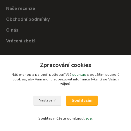
Naše recenze
Obchodní podmínky
O nás
Vrácení zboží
Kde nás najdete
Zpracování cookies
Dětský svět
Náš e-shop a partneři potřebují Váš
souhlas
s použitím souborů
cookies, aby Vám mohli zobrazovat informace týkající se Vašich
zájmů.
Kostelní 109, 742 45 Fulnek
Souhlasím
Nastavení
Souhlas můžete odmítnout
zde
.