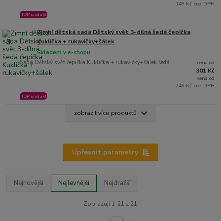
149 Kč bez DPH
TOP produkt
Zimní dětská sada Dětský svět 3-dílná šedá čepička
3.
Kuklička + rukavičky+šálek
Skladem v e-shopu
Sada Dětský svět čepička Kuklička + rukavičky+šálek šedá
cena od
301 Kč
cena od
249 Kč bez DPH
TOP produkt
zobrazit více produktů
Upřesnit parametry
Nejnovější
Nejlevnější
Nejdražší
Zobrazuji 1-21 z 21