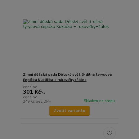
Zimní dětská sada Dětský svět 3-dílná tyrysová
čepička Kuklička + rukavičky+šálek
cena od
301 Kč
/
ks
cena od
Skladem v e-shopu
249 Kč
bez DPH
Zvolit variantu