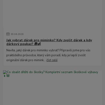
30
.
06
.
2026
Jak vybrat dárek pro miminko? Kdy zvolit dárek a kdy
dárkový poukaz? 🎁👶
Nevíte, jaký dárek pro miminko vybrat? Připravili jsme pro vás
praktického průvodce, který vám poradí, kdy je lepší zvolit
originální dárek pro mimink...
číst celé