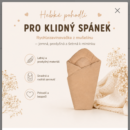
0
ks
CZK
+420 604 278 943
za
0,00 Kč
Menu
Hledat
Úvod
Kojenecké a dětské oblečení
Dětské zimní oblečení
Zimní
soupravičky
Dětské soupravičky pro miminka,
kojenecké soupravičky na zimu
Nabízíme úžasné měkoučké
dětské soupravičky na zimu
, které
jsou vyrobeny z příjemné chlupaté lamí vlny s vynikajícími
tepelnými vlastnostmi. Vybírejte
kojenecké soupravičky pro
miminka
v mnoha barvách, jelikož se navíc jedná o náš vlastní
výrobek, rádi Vám na kabátek vyšijeme některý z našich obrázků
nebo jméno Vašeho miminka.