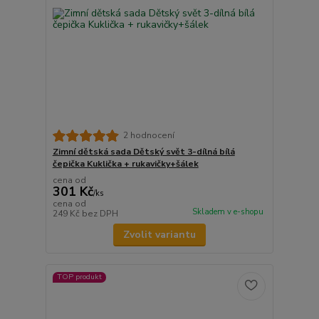
2 hodnocení
Zimní dětská sada Dětský svět 3-dílná bílá
čepička Kuklička + rukavičky+šálek
cena od
301 Kč
/
ks
cena od
Skladem v e-shopu
249 Kč
bez DPH
Zvolit variantu
TOP produkt