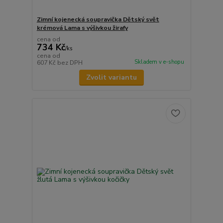
Zimní kojenecká soupravička Dětský svět
krémová Lama s výšivkou žirafy
cena od
734 Kč
/
ks
cena od
Skladem v e-shopu
607 Kč
bez DPH
Zvolit variantu