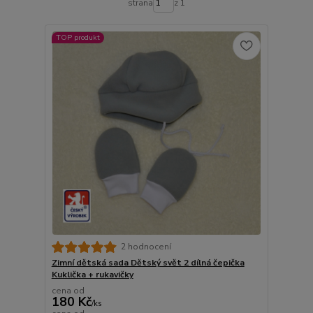
strana
z 1
TOP produkt
2 hodnocení
Zimní dětská sada Dětský svět 2 dílná čepička
Kuklička + rukavičky
cena od
180 Kč
/
ks