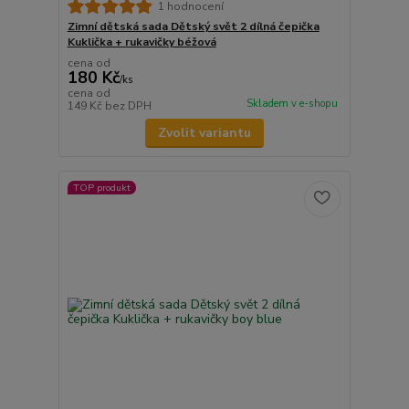
1 hodnocení
Zimní dětská sada Dětský svět 2 dílná čepička
Kuklička + rukavičky béžová
cena od
180 Kč
/
ks
cena od
Skladem v e-shopu
149 Kč
bez DPH
Zvolit variantu
TOP produkt