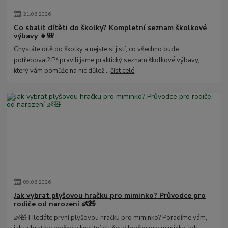
21
.
06
.
2026
Co sbalit dítěti do školky? Kompletní seznam školkové
výbavy 👧🎒
Chystáte dítě do školky a nejste si jistí, co všechno bude
potřebovat? Připravili jsme praktický seznam školkové výbavy,
který vám pomůže na nic důlež...
číst celé
09
.
06
.
2026
Jak vybrat plyšovou hračku pro miminko? Průvodce pro
rodiče od narození 👶🧸
👶🧸 Hledáte první plyšovou hračku pro miminko? Poradíme vám,