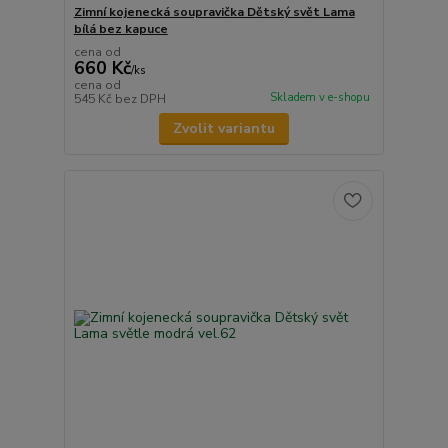
Zimní kojenecká soupravička Dětský svět Lama
bílá bez kapuce
cena od
660 Kč
/
ks
cena od
Skladem v e-shopu
545 Kč
bez DPH
Zvolit variantu