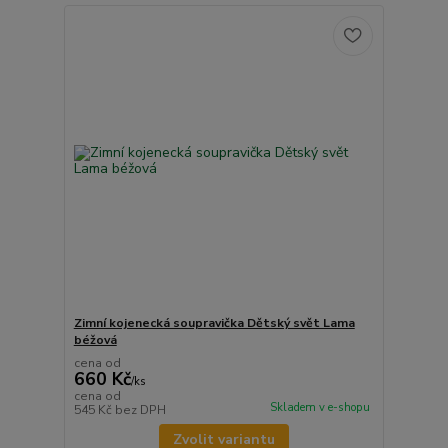
Zimní kojenecká soupravička Dětský svět Lama
béžová
cena od
660 Kč
/
ks
cena od
Skladem v e-shopu
545 Kč
bez DPH
Zvolit variantu