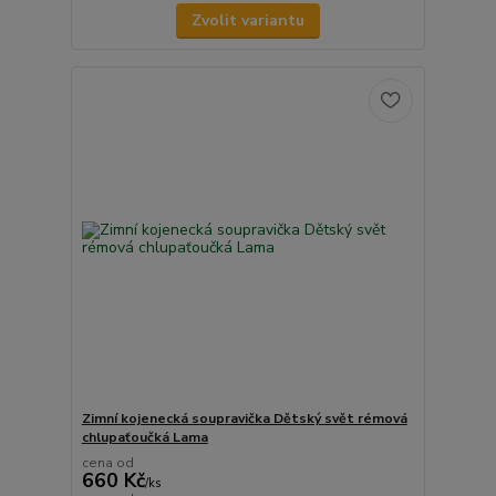
Zvolit variantu
Zimní kojenecká soupravička Dětský svět rémová
chlupaťoučká Lama
cena od
660 Kč
/
ks