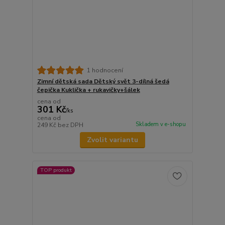
1 hodnocení
Zimní dětská sada Dětský svět 3-dílná šedá
čepička Kuklička + rukavičky+šálek
cena od
301 Kč
/
ks
cena od
Skladem v e-shopu
249 Kč
bez DPH
Zvolit variantu
TOP produkt