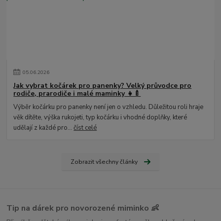
05
.
06
.
2026
Jak vybrat kočárek pro panenky? Velký průvodce pro
rodiče, prarodiče i malé maminky 👧🍼
Výběr kočárku pro panenky není jen o vzhledu. Důležitou roli hraje
věk dítěte, výška rukojeti, typ kočárku i vhodné doplňky, které
udělají z každé pro...
číst celé
Zobrazit všechny články
Tip na dárek pro novorozené miminko 👶