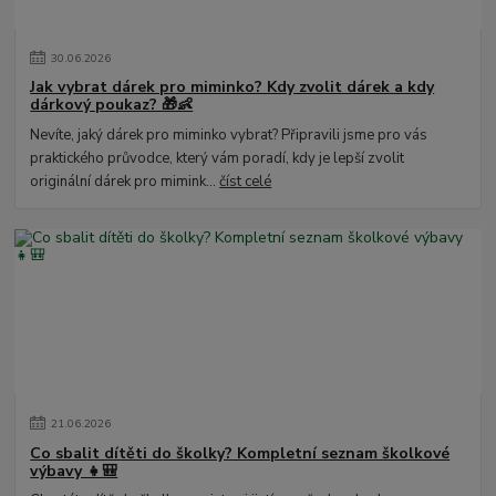
30
.
06
.
2026
Jak vybrat dárek pro miminko? Kdy zvolit dárek a kdy
dárkový poukaz? 🎁👶
Nevíte, jaký dárek pro miminko vybrat? Připravili jsme pro vás
praktického průvodce, který vám poradí, kdy je lepší zvolit
originální dárek pro mimink...
číst celé
21
.
06
.
2026
Co sbalit dítěti do školky? Kompletní seznam školkové
výbavy 👧🎒