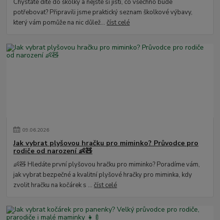
Chystáte dítě do školky a nejste si jistí, co všechno bude
potřebovat? Připravili jsme praktický seznam školkové výbavy,
který vám pomůže na nic důlež...
číst celé
09
.
06
.
2026
Jak vybrat plyšovou hračku pro miminko? Průvodce pro
rodiče od narození 👶🧸
👶🧸 Hledáte první plyšovou hračku pro miminko? Poradíme vám,
jak vybrat bezpečné a kvalitní plyšové hračky pro miminka, kdy
zvolit hračku na kočárek s ...
číst celé