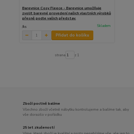
Barevnice Cosy Fleece - Barevnice umožňuje
zvolit barevné provedení našich vlastních výrobků
přesně podle vašich představ.
Skladem
/
ks
Přidat do košíku
strana
z 1
Zboží poctivě balíme
Všechno zboží včetně nábytku kontrolujeme a balíme tak, aby
vše dorazilo v pořádku
25 let zkušeností
Víme, které zboží je kvalitní a proto nenabízíme vše, ale jen to