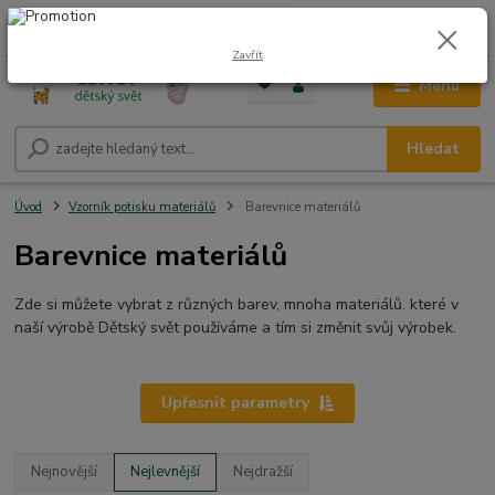
0
ks
CZK
+420 604 278 943
za
0,00 Kč
Zavřít
Menu
Hledat
Úvod
Vzorník potisku materiálů
Barevnice materiálů
Barevnice materiálů
Zde si můžete vybrat z různých barev, mnoha materiálů. které v
naší výrobě Dětský svět používáme a tím si změnit svůj výrobek.
Upřesnit parametry
Nejnovější
Nejlevnější
Nejdražší