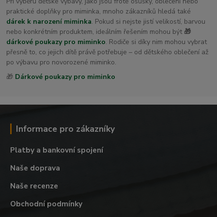
Při výběru dětské výbavy, jako jsou froté osušky, oblečení nebo
praktické doplňky pro miminka, mnoho zákazníků hledá také
dárek k narození miminka
. Pokud si nejste jistí velikostí, barvou
nebo konkrétním produktem, ideálním řešením mohou být
🎁
dárkové poukazy pro miminko
. Rodiče si díky nim mohou vybrat
přesně to, co jejich dítě právě potřebuje – od dětského oblečení až
po výbavu pro novorozené miminko.
🎁
Dárkové poukazy pro miminko
Informace pro zákazníky
Platby a bankovní spojení
Naše doprava
Naše recenze
Obchodní podmínky