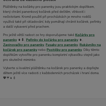
Pláštěnky na kočárky pro panenky jsou praktickým doplňkem,
který chrání panenkový kočárek před deštěm, vlhkostí i
nečistotami. Kromě použití při procházkách je mnoho rodičů
využívá také při skladování, kdy pomáhají chránit kočárek, peřinky
a další vybavení před prachem.
Pro ještě větší radost ze hry doporučujeme také
Kočárky pro
panenky
👧🍼
,
Peřinky do kočárku pro panenky
👧
,
Zavinovačky pro panenky
,
Fusaky pro panenky
,
Rukávníky na
kočárek pro panenky
nebo
Postýlky pro panenky
. Díky těmto
doplňkům vytvoříte pro panenku kompletní výbavičku stejně jako
pro skutečné miminko.
Vyberte si kvalitní pláštěnku na kočárek pro panenky a dopřejte
dětem ještě více radosti z každodenních procházek i hraní doma.
💖☔👧🍼