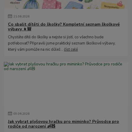
21
.
06
.
2026
Co sbalit dítěti do školky? Kompletní seznam školkové
výbavy 👧🎒
Chystáte dítě do školky a nejste si jistí, co všechno bude
potřebovat? Připravili jsme praktický seznam školkové výbavy,
který vám pomůže na nic důlež...
číst celé
09
.
06
.
2026
Jak vybrat plyšovou hračku pro miminko? Průvodce pro
rodiče od narození 👶🧸