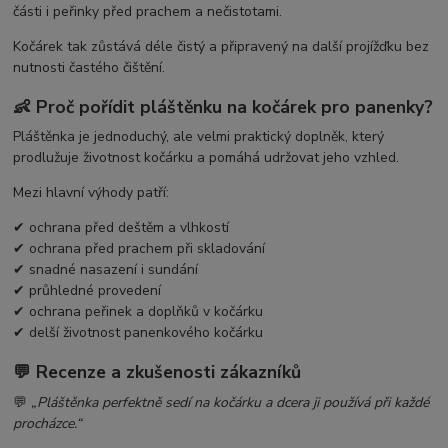
části i peřinky před prachem a nečistotami.
Kočárek tak zůstává déle čistý a připravený na další projížďku bez
nutnosti častého čištění.
👶 Proč pořídit pláštěnku na kočárek pro panenky?
Pláštěnka je jednoduchý, ale velmi praktický doplněk, který
prodlužuje životnost kočárku a pomáhá udržovat jeho vzhled.
Mezi hlavní výhody patří:
✔ ochrana před deštěm a vlhkostí
✔ ochrana před prachem při skladování
✔ snadné nasazení i sundání
✔ průhledné provedení
✔ ochrana peřinek a doplňků v kočárku
✔ delší životnost panenkového kočárku
💬 Recenze a zkušenosti zákazníků
💬
„Pláštěnka perfektně sedí na kočárku a dcera ji používá při každé
procházce.“