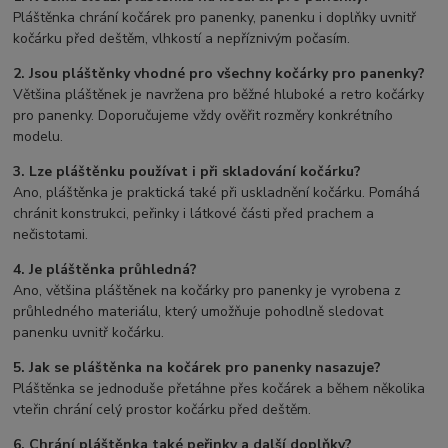
Pláštěnka chrání kočárek pro panenky, panenku i doplňky uvnitř
kočárku před deštěm, vlhkostí a nepříznivým počasím.
2. Jsou pláštěnky vhodné pro všechny kočárky pro panenky?
Většina pláštěnek je navržena pro běžné hluboké a retro kočárky
pro panenky. Doporučujeme vždy ověřit rozměry konkrétního
modelu.
3. Lze pláštěnku používat i při skladování kočárku?
Ano, pláštěnka je praktická také při uskladnění kočárku. Pomáhá
chránit konstrukci, peřinky i látkové části před prachem a
nečistotami.
4. Je pláštěnka průhledná?
Ano, většina pláštěnek na kočárky pro panenky je vyrobena z
průhledného materiálu, který umožňuje pohodlně sledovat
panenku uvnitř kočárku.
5. Jak se pláštěnka na kočárek pro panenky nasazuje?
Pláštěnka se jednoduše přetáhne přes kočárek a během několika
vteřin chrání celý prostor kočárku před deštěm.
6. Chrání pláštěnka také peřinky a další doplňky?