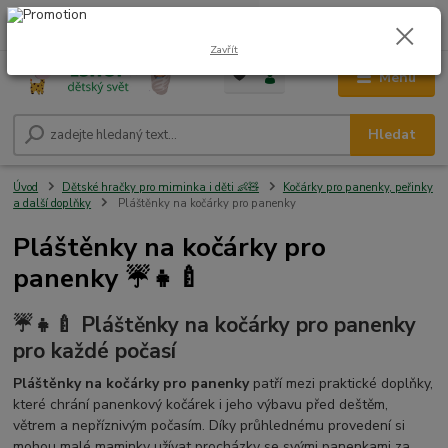
0
ks
CZK
+420 604 278 943
za
0,00 Kč
Zavřít
Menu
Hledat
Úvod
Dětské hračky pro miminka i děti 👶🧸
Kočárky pro panenky, peřinky
a další doplňky
Pláštěnky na kočárky pro panenky
Pláštěnky na kočárky pro
panenky ☔👧🍼
☔👧🍼 Pláštěnky na kočárky pro panenky
pro každé počasí
Pláštěnky na kočárky pro panenky
patří mezi praktické doplňky,
které chrání panenkový kočárek i jeho výbavu před deštěm,
větrem a nepříznivým počasím. Díky průhlednému provedení si
mohou malé maminky užívat procházky se svými panenkami za