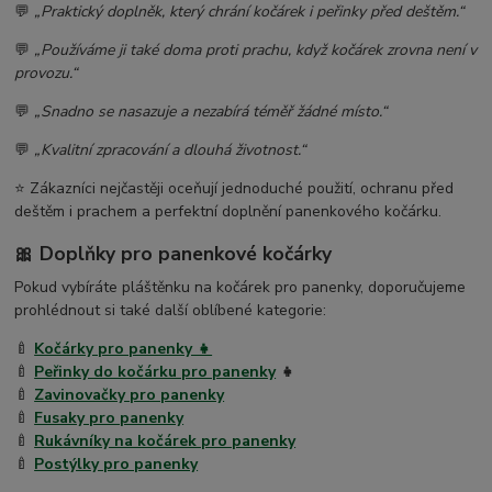
💬
„Praktický doplněk, který chrání kočárek i peřinky před deštěm.“
💬
„Používáme ji také doma proti prachu, když kočárek zrovna není v
provozu.“
💬
„Snadno se nasazuje a nezabírá téměř žádné místo.“
💬
„Kvalitní zpracování a dlouhá životnost.“
⭐ Zákazníci nejčastěji oceňují jednoduché použití, ochranu před
deštěm i prachem a perfektní doplnění panenkového kočárku.
🎀 Doplňky pro panenkové kočárky
Pokud vybíráte pláštěnku na kočárek pro panenky, doporučujeme
prohlédnout si také další oblíbené kategorie:
🍼
Kočárky pro panenky 👧
🍼
Peřinky do kočárku pro panenky
👧
🍼
Zavinovačky pro panenky
🍼
Fusaky pro panenky
🍼
Rukávníky na kočárek pro panenky
🍼
Postýlky pro panenky