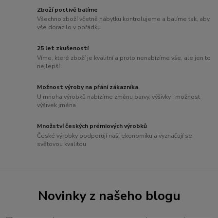
Zboží poctivě balíme
Všechno zboží včetně nábytku kontrolujeme a balíme tak, aby
vše dorazilo v pořádku
25 let zkušeností
Víme, které zboží je kvalitní a proto nenabízíme vše, ale jen to
nejlepší
Možnost výroby na přání zákazníka
U mnoha výrobků nabízíme změnu barvy, výšivky i možnost
výšivek jména
Množství českých prémiových výrobků
České výrobky podporují naši ekonomiku a vyznačují se
světovou kvalitou
Novinky z našeho blogu