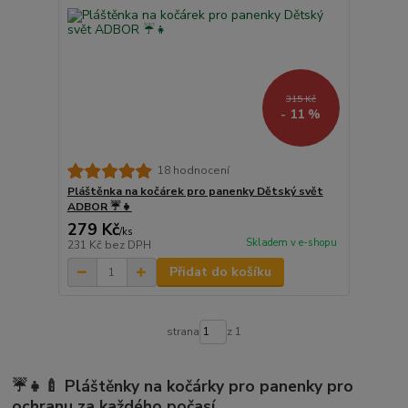
315 Kč
- 11 %
18 hodnocení
Pláštěnka na kočárek pro panenky Dětský svět
ADBOR ☔👧
279 Kč
/
ks
Skladem v e-shopu
231 Kč
bez DPH
Přidat do košíku
strana
z 1
☔👧🍼 Pláštěnky na kočárky pro panenky pro
ochranu za každého počasí