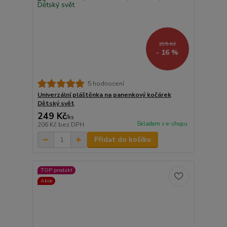
295 Kč
- 16 %
5 hodnocení
Univerzální pláštěnka na panenkový kočárek
Dětský svět
249 Kč
/
ks
Skladem v e-shopu
206 Kč
bez DPH
Přidat do košíku
TOP produkt
Akce