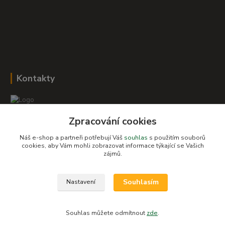
Kontakty
Zpracování cookies
Romana Šebestová
+420 604 278 943
Náš e-shop a partneři potřebují Váš
souhlas
s použitím souborů
cookies, aby Vám mohli zobrazovat informace týkající se Vašich
obchod-detskysvet@seznam.cz
zájmů.
Souhlasím
Nastavení
Souhlas můžete odmítnout
zde
.
Vytvořeno na
Eshop-rychle.cz