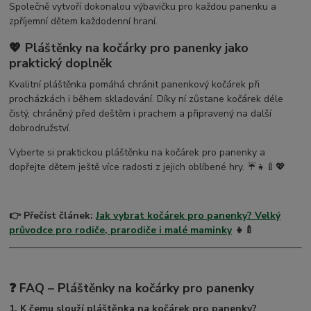
Společně vytvoří dokonalou výbavičku pro každou panenku a
zpříjemní dětem každodenní hraní.
💖 Pláštěnky na kočárky pro panenky jako
praktický doplněk
Kvalitní pláštěnka pomáhá chránit panenkový kočárek při
procházkách i během skladování. Díky ní zůstane kočárek déle
čistý, chráněný před deštěm i prachem a připravený na další
dobrodružství.
Vyberte si praktickou pláštěnku na kočárek pro panenky a
dopřejte dětem ještě více radosti z jejich oblíbené hry. ☔👧🍼💖
👉 Přečíst článek:
Jak vybrat kočárek pro panenky? Velký
průvodce pro rodiče, prarodiče i malé maminky
👧🍼
❓ FAQ – Pláštěnky na kočárky pro panenky
1. K čemu slouží pláštěnka na kočárek pro panenky?