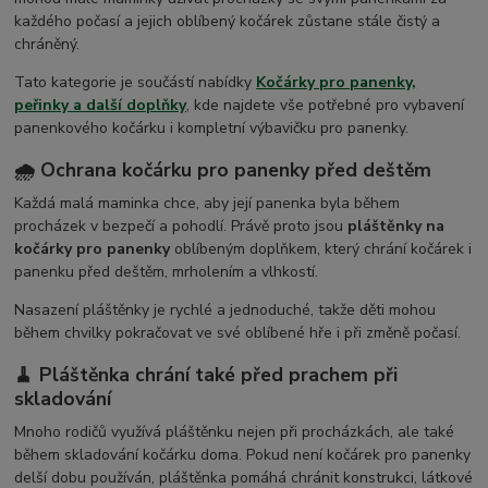
každého počasí a jejich oblíbený kočárek zůstane stále čistý a
chráněný.
Tato kategorie je součástí nabídky
Kočárky pro panenky,
peřinky a další doplňky
, kde najdete vše potřebné pro vybavení
panenkového kočárku i kompletní výbavičku pro panenky.
🌧️ Ochrana kočárku pro panenky před deštěm
Každá malá maminka chce, aby její panenka byla během
procházek v bezpečí a pohodlí. Právě proto jsou
pláštěnky na
kočárky pro panenky
oblíbeným doplňkem, který chrání kočárek i
panenku před deštěm, mrholením a vlhkostí.
Nasazení pláštěnky je rychlé a jednoduché, takže děti mohou
během chvilky pokračovat ve své oblíbené hře i při změně počasí.
🧹 Pláštěnka chrání také před prachem při
skladování
Mnoho rodičů využívá pláštěnku nejen při procházkách, ale také
během skladování kočárku doma. Pokud není kočárek pro panenky
delší dobu používán, pláštěnka pomáhá chránit konstrukci, látkové