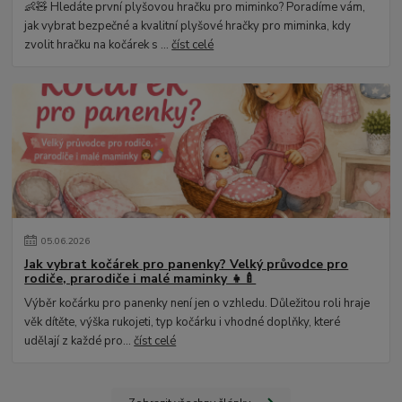
👶🧸 Hledáte první plyšovou hračku pro miminko? Poradíme vám,
jak vybrat bezpečné a kvalitní plyšové hračky pro miminka, kdy
zvolit hračku na kočárek s ...
číst celé
05
.
06
.
2026
Jak vybrat kočárek pro panenky? Velký průvodce pro
rodiče, prarodiče i malé maminky 👧🍼
Výběr kočárku pro panenky není jen o vzhledu. Důležitou roli hraje
věk dítěte, výška rukojeti, typ kočárku i vhodné doplňky, které
udělají z každé pro...
číst celé