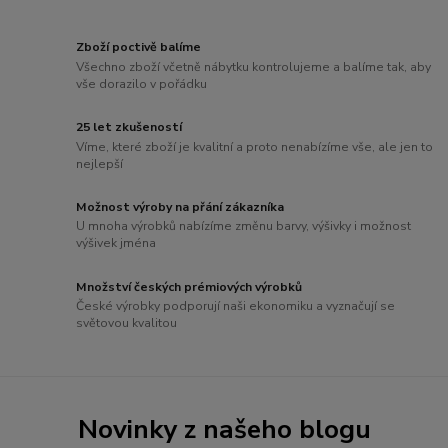
Zboží poctivě balíme
Všechno zboží včetně nábytku kontrolujeme a balíme tak, aby
vše dorazilo v pořádku
25 let zkušeností
Víme, které zboží je kvalitní a proto nenabízíme vše, ale jen to
nejlepší
Možnost výroby na přání zákazníka
U mnoha výrobků nabízíme změnu barvy, výšivky i možnost
výšivek jména
Množství českých prémiových výrobků
České výrobky podporují naši ekonomiku a vyznačují se
světovou kvalitou
Novinky z našeho blogu