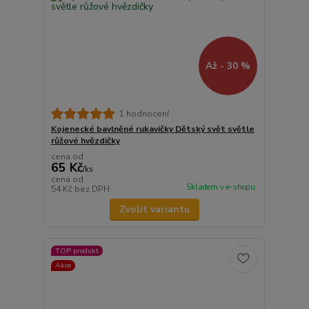
Až - 30 %
1 hodnocení
Kojenecké bavlněné rukavičky Dětský svět světle
růžové hvězdičky
cena od
65 Kč
/
ks
cena od
Skladem v e-shopu
54 Kč
bez DPH
Zvolit variantu
TOP produkt
Akce