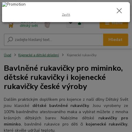
0
ks
CZK
+420 604 278 943
za
0,00 Kč
Zavřít
Menu
Hledat
Úvod
Kojenecké a dětské oblečení
Kojenecké rukavičky
Bavlněné rukavičky pro miminko,
dětské rukavičky i kojenecké
rukavičky české výroby
Dalším praktickým doplňkem pro kojence z naší dílny Dětský Svět
jsou klasické
dětské bavlněné rukavičky
. Jsou vyrobeny ze
100% bavlněného atestovaného maka a vybírat můžete z mnoha
krásných dětských barev. Nabízíme dětské
rukavičky pro
miminko
, bavlněné rukavice pro děti či
kojenecké rukavičky
,
které skvěle udržují teplotu.