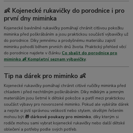
👶 Kojenecké rukavičky do porodnice i pro
první dny miminka
Kojenecké bavlněné rukavičky pomáhají chránit citlivou pokožku
miminka před poškrábáním a jsou praktickou součástí výbavičky už
do porodnice. Díky jemnému a prodyšnému materiálu zajistí
miminku pohodlí během prvních dnů života. Praktický přehled věcí
do porodnice najdete v článku
Co sbalit do porodnice pro
miminko 👶 Kompletní seznam výbavičky
.
Tip na dárek pro miminko 👶
Kojenecké rukavičky pomáhají chránit citlivé ručičky miminka před
chladem i před nechtěným poškrábáním. Díky měkkým a jemným
materiálům jsou šetrné k dětské pokožce a patří mezi praktickou
součást výbavy pro novorozené miminko. Pokud ale vybíráte dárek
a nejste si jistí správnou velikostí nebo stylem, skvělým řešením
mohou být
🎁 dárkové poukazy pro miminko
, díky kterým si
rodiče mohou sami vybrat kojenecké rukavičky nebo další dětské
oblečení a potřeby podle svých potřeb.