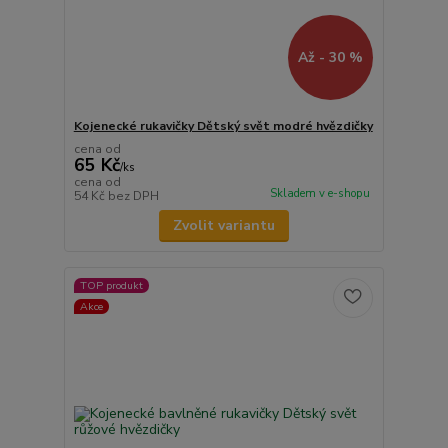
Až - 30 %
Kojenecké rukavičky Dětský svět modré hvězdičky
cena od
65 Kč
/
ks
cena od
Skladem v e-shopu
54 Kč
bez DPH
Zvolit variantu
TOP produkt
Akce