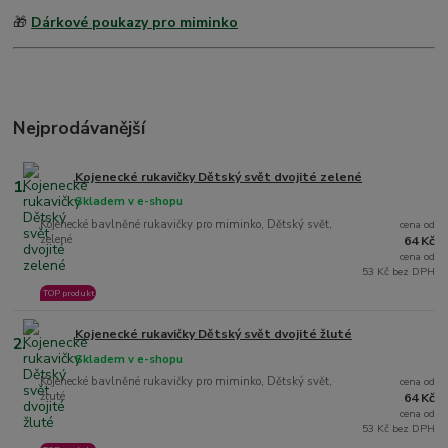
🎁
Dárkové poukazy pro miminko
Nejprodávanější
Kojenecké rukavičky Dětský svět dvojité zelené
1.
Skladem v e-shopu
Kojenecké bavlněné rukavičky pro miminko, Dětský svět,
cena od
zelené
64 Kč
cena od
53 Kč bez DPH
TOP produkt
Kojenecké rukavičky Dětský svět dvojité žluté
2.
Skladem v e-shopu
Kojenecké bavlněné rukavičky pro miminko, Dětský svět,
cena od
žluté
64 Kč
cena od
53 Kč bez DPH