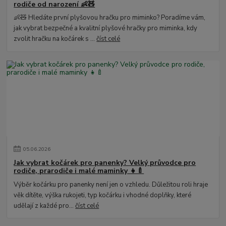
rodiče od narození 👶🧸
👶🧸 Hledáte první plyšovou hračku pro miminko? Poradíme vám,
jak vybrat bezpečné a kvalitní plyšové hračky pro miminka, kdy
zvolit hračku na kočárek s ...
číst celé
05
.
06
.
2026
Jak vybrat kočárek pro panenky? Velký průvodce pro
rodiče, prarodiče i malé maminky 👧🍼
Výběr kočárku pro panenky není jen o vzhledu. Důležitou roli hraje
věk dítěte, výška rukojeti, typ kočárku i vhodné doplňky, které
udělají z každé pro...
číst celé