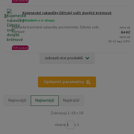
TOP produkt
Kojenecké rukavičky Dětský svět dvojité krémové
3.
Skladem v e-shopu
Kojenecké bavlněné rukavičky pro miminko, Dětský svět,
cena od
krémové
64 Kč
cena od
53 Kč bez DPH
TOP produkt
zobrazit více produktů
Upřesnit parametry
Nejnovější
Nejlevnější
Nejdražší
Zobrazuji 1-18 z 18
strana
z 1