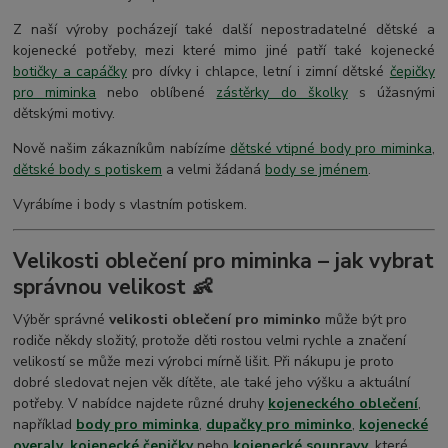
Z naší výroby pocházejí také další nepostradatelné dětské a
kojenecké potřeby, mezi které mimo jiné patří také kojenecké
botičky a capáčky
pro dívky i chlapce, letní i zimní dětské
čepičky
pro miminka
nebo oblíbené
zástěrky do školky
s úžasnými
dětskými motivy.
Nově našim zákazníkům nabízíme
dětské vtipné body pro miminka
,
dětské body s potiskem
a velmi žádaná
body se jménem
.
Vyrábíme i body s vlastním potiskem.
Velikosti oblečení pro miminka – jak vybrat
správnou velikost 👶
Výběr správné
velikosti oblečení pro miminko
může být pro
rodiče někdy složitý, protože děti rostou velmi rychle a značení
velikostí se může mezi výrobci mírně lišit. Při nákupu je proto
dobré sledovat nejen věk dítěte, ale také jeho výšku a aktuální
potřeby. V nabídce najdete různé druhy
kojeneckého oblečení
,
například
body pro miminka
,
dupačky pro miminko
,
kojenecké
overaly
,
kojenecké čepičky
nebo
kojenecké soupravy
, které