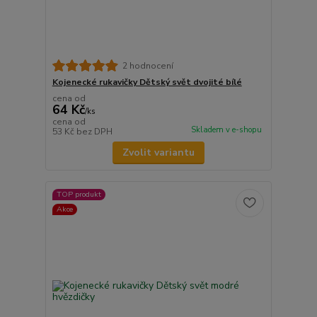
2 hodnocení
Kojenecké rukavičky Dětský svět dvojité bílé
cena od
64 Kč
/
ks
cena od
Skladem v e-shopu
53 Kč
bez DPH
Zvolit variantu
TOP produkt
Akce