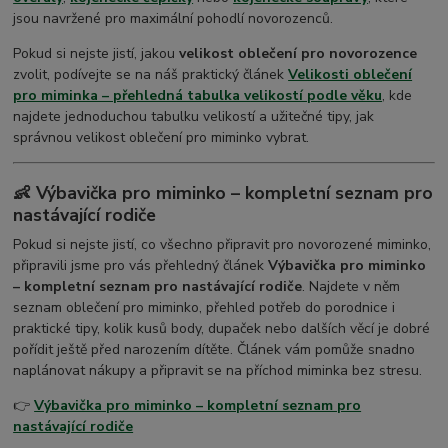
jsou navržené pro maximální pohodlí novorozenců.
Pokud si nejste jistí, jakou
velikost oblečení pro novorozence
zvolit, podívejte se na náš praktický článek
Velikosti oblečení
pro miminka – přehledná tabulka velikostí podle věku
, kde
najdete jednoduchou tabulku velikostí a užitečné tipy, jak
správnou velikost oblečení pro miminko vybrat.
👶 Výbavička pro miminko – kompletní seznam pro
nastávající rodiče
Pokud si nejste jistí, co všechno připravit pro novorozené miminko,
připravili jsme pro vás přehledný článek
Výbavička pro miminko
– kompletní seznam pro nastávající rodiče
. Najdete v něm
seznam oblečení pro miminko, přehled potřeb do porodnice i
praktické tipy, kolik kusů body, dupaček nebo dalších věcí je dobré
pořídit ještě před narozením dítěte. Článek vám pomůže snadno
naplánovat nákupy a připravit se na příchod miminka bez stresu.
👉
Výbavička pro miminko – kompletní seznam pro
nastávající rodiče