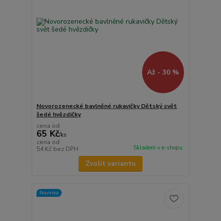
Až - 30 %
Novorozenecké bavlněné rukavičky Dětský svět
šedé hvězdičky
cena od
65 Kč
/
ks
cena od
Skladem v e-shopu
54 Kč
bez DPH
Zvolit variantu
Novinka