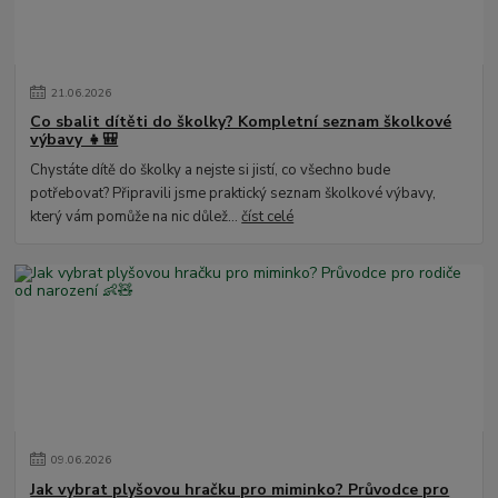
21
.
06
.
2026
Co sbalit dítěti do školky? Kompletní seznam školkové
výbavy 👧🎒
Chystáte dítě do školky a nejste si jistí, co všechno bude
potřebovat? Připravili jsme praktický seznam školkové výbavy,
který vám pomůže na nic důlež...
číst celé
09
.
06
.
2026
Jak vybrat plyšovou hračku pro miminko? Průvodce pro