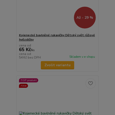
Až - 29 %
Kojenecké bavlněné rukavičky Dětský svět růžové
hvězdičky
cena od
65 Kč
/
ks
cena od
Skladem v e-shopu
54 Kč
bez DPH
Zvolit variantu
TOP produkt
Akce