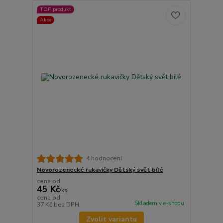
TOP produkt
Akce
4 hodnocení
Novorozenecké rukavičky Dětský svět bílé
cena od
45 Kč
/
ks
cena od
Skladem v e-shopu
37 Kč
bez DPH
Zvolit variantu