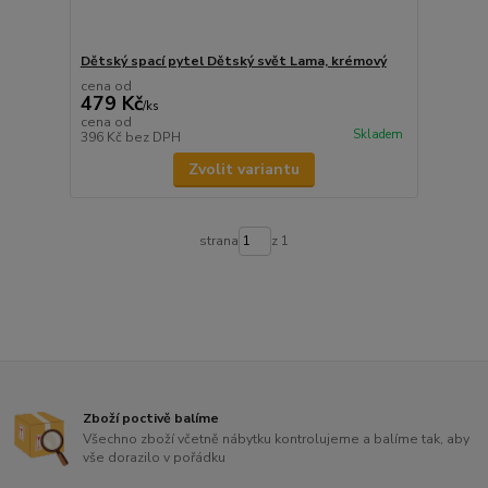
Dětský spací pytel Dětský svět Lama, krémový
cena od
479 Kč
/
ks
cena od
Skladem
396 Kč
bez DPH
Zvolit variantu
strana
z 1
Zboží poctivě balíme
Všechno zboží včetně nábytku kontrolujeme a balíme tak, aby
vše dorazilo v pořádku