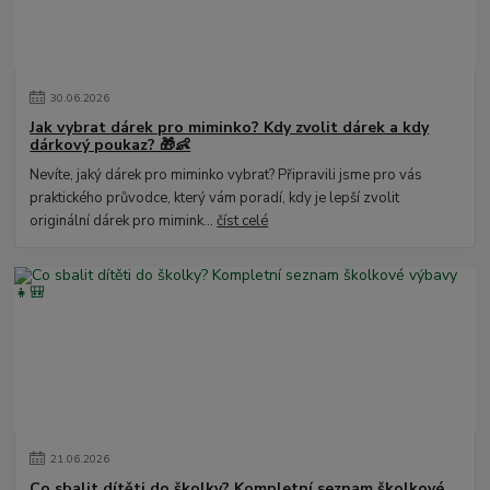
30
.
06
.
2026
Jak vybrat dárek pro miminko? Kdy zvolit dárek a kdy
dárkový poukaz? 🎁👶
Nevíte, jaký dárek pro miminko vybrat? Připravili jsme pro vás
praktického průvodce, který vám poradí, kdy je lepší zvolit
originální dárek pro mimink...
číst celé
21
.
06
.
2026
Co sbalit dítěti do školky? Kompletní seznam školkové