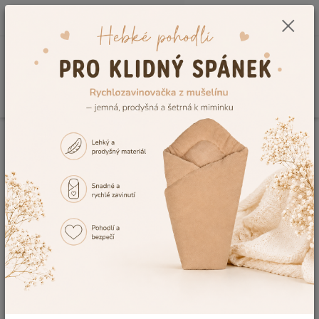
0
ks
CZK
+420 604 278 943
za
0,00 Kč
Menu
Hledat
Úvod
Vše do postýlky
Dětské spací pytle
Dětské spací pytle a spací vaky
pro děti
Vyrostlo už Vaše miminko z klasické zavinovačky, ale i přesto
byste mu chtěli dodat ten známý pocit bezpečí? Pak vybírejte z
naší nabídky pohodlné
dětské spací pytle
z příjemných
materiálu. Nabízíme
dětské spací vaky
na léto i na zimu a jelikož
se jedná o náš vlastní - český výrobek, ručíme za jeho maximální
kvalitu! Také u tohoto zboží se z Vás navíc může stát designér.
Můžete si vybrat nejen z několika materiálů, ale také z mnoha