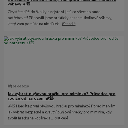
výbavy 👧🎒
Chystáte dítě do školky a nejste si jistí, co všechno bude
potřebovat? Připravili jsme praktický seznam školkové výbavy,
který vám pomůže na nic důlež...
číst celé
09
.
06
.
2026
Jak vybrat plyšovou hračku pro miminko? Průvodce pro
rodiče od narození 👶🧸
👶🧸 Hledáte první plyšovou hračku pro miminko? Poradíme vám,
jak vybrat bezpečné a kvalitní plyšové hračky pro miminka, kdy
zvolit hračku na kočárek s ...
číst celé