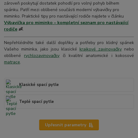
zároveň poskytují dostatek pohodlí pro volný pohyb během
spánku. Patří mezi oblíbené součásti moderní výbavičky pro
miminko. Praktické tipy pro nastávající rodiče najdete v článku
Výbavička pro miminko – kompletní seznam pro nastávající
rodiče
👶
.
Nepřehlédněte také další doplňky a potřeby pro klidný spánek
Vašeho miminka, jako jsou klasické
krajkové zavinovačky
nebo
oblíbené
rychlozavinovačky
či kvalitní anatomické i kokosové
matrace
.
Klasické spací pytle
Teplé spací pytle
Upřesnit parametry