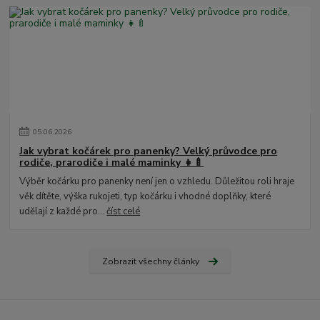
05
.
06
.
2026
Jak vybrat kočárek pro panenky? Velký průvodce pro
rodiče, prarodiče i malé maminky 👧🍼
Výběr kočárku pro panenky není jen o vzhledu. Důležitou roli hraje
věk dítěte, výška rukojeti, typ kočárku i vhodné doplňky, které
udělají z každé pro...
číst celé
Zobrazit všechny články