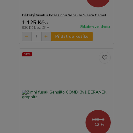
Dětský fusak s kožešinou Sensillo Sierra Camel
1 125 Kč
/
ks
Skladem v e-shopu
930 Kč
bez DPH
Přidat do košíku
Akce
1 350 Kč
- 12 %