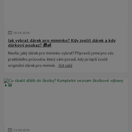
30
.
06
.
2026
Jak vybrat dárek pro miminko? Kdy zvolit dárek a kdy
dárkový poukaz? 🎁👶
Nevíte, jaký dárek pro miminko vybrat? Připravili jsme pro vás
praktického průvodce, který vám poradí, kdy je lepší zvolit
originální dárek pro mimink...
číst celé
21
.
06
.
2026