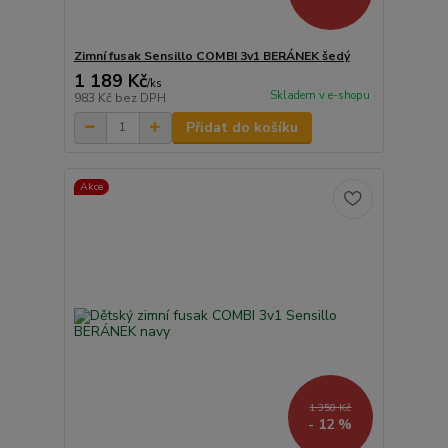
Zimní fusak Sensillo COMBI 3v1 BERÁNEK šedý
1 189 Kč
/
ks
Skladem v e-shopu
983 Kč
bez DPH
Přidat do košíku
Akce
1 350 Kč
- 12 %