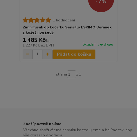
- 7 %
1 hodnocení
Zimní fusak do kočárku Sensillo ESKIMO Beránek
s kožešinou šedý
1 485 Kč
/
ks
Skladem v e-shopu
1 227 Kč
bez DPH
Přidat do košíku
strana
z 1
Zboží poctivě balíme
Všechno zboží včetně nábytku kontrolujeme a balíme tak, aby
vše dorazilo v pořádku