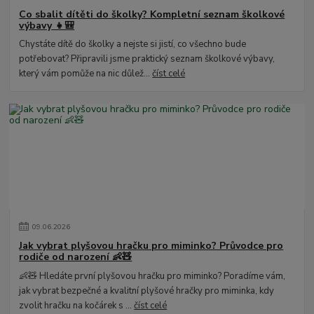
Co sbalit dítěti do školky? Kompletní seznam školkové
výbavy 👧🎒
Chystáte dítě do školky a nejste si jistí, co všechno bude
potřebovat? Připravili jsme praktický seznam školkové výbavy,
který vám pomůže na nic důlež...
číst celé
09
.
06
.
2026
Jak vybrat plyšovou hračku pro miminko? Průvodce pro
rodiče od narození 👶🧸
👶🧸 Hledáte první plyšovou hračku pro miminko? Poradíme vám,
jak vybrat bezpečné a kvalitní plyšové hračky pro miminka, kdy
zvolit hračku na kočárek s ...
číst celé