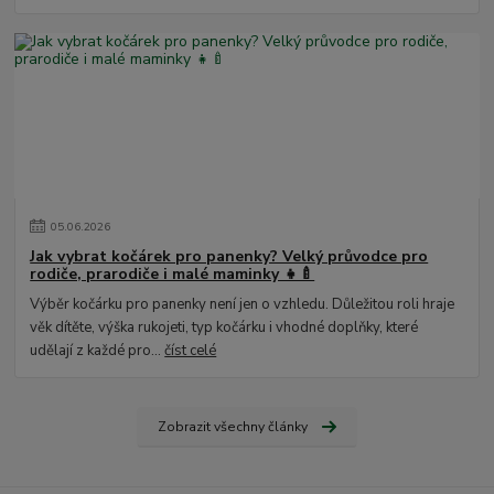
05
.
06
.
2026
Jak vybrat kočárek pro panenky? Velký průvodce pro
rodiče, prarodiče i malé maminky 👧🍼
Výběr kočárku pro panenky není jen o vzhledu. Důležitou roli hraje
věk dítěte, výška rukojeti, typ kočárku i vhodné doplňky, které
udělají z každé pro...
číst celé
Zobrazit všechny články