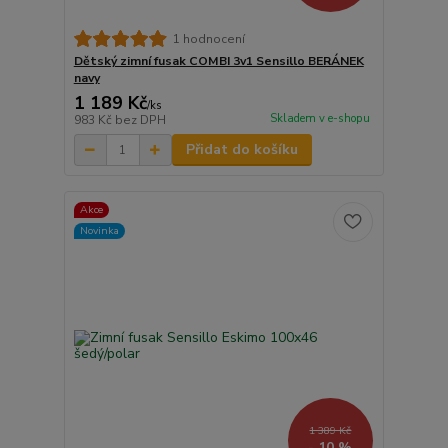
1 hodnocení
Dětský zimní fusak COMBI 3v1 Sensillo BERÁNEK
navy
1 189 Kč
/
ks
Skladem v e-shopu
983 Kč
bez DPH
Přidat do košíku
Akce
Novinka
1 389 Kč
- 10 %