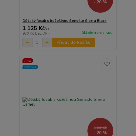
- 20 %
Dětský fusak s kožešinou Sensillo Sierra Black
1 125 Kč
/
ks
Skladem v e-shopu
930 Kč
bez DPH
Přidat do košíku
Akce
Novinka
1 399 Kč
- 20 %