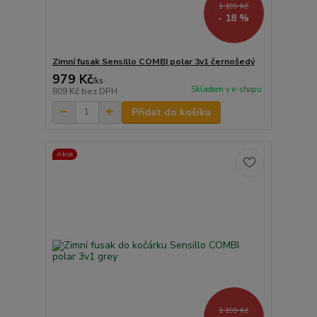
1 199 Kč
- 18 %
Zimní fusak Sensillo COMBI polar 3v1 černošedý
979 Kč
/
ks
Skladem v e-shopu
809 Kč
bez DPH
Přidat do košíku
Akce
1 199 Kč