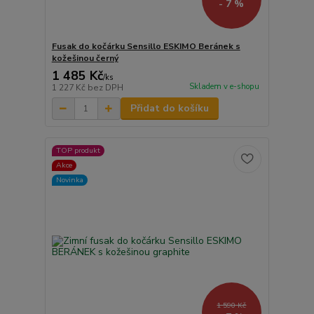
- 7 %
Fusak do kočárku Sensillo ESKIMO Beránek s
kožešinou černý
1 485 Kč
/
ks
Skladem v e-shopu
1 227 Kč
bez DPH
Přidat do košíku
TOP produkt
Akce
Novinka
1 590 Kč