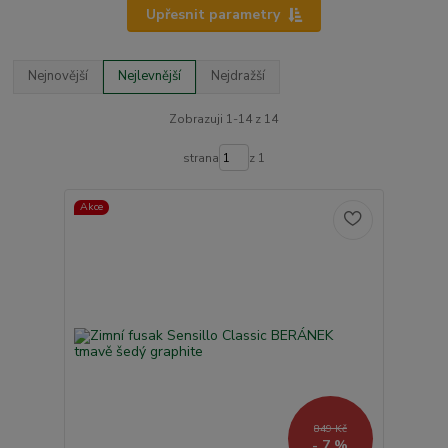
Upřesnit parametry
Nejnovější
Nejlevnější
Nejdražší
Zobrazuji 1-14 z 14
strana
z 1
Akce
849 Kč
- 7 %