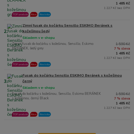
1 485 Kč
1 227 Kč bez DPH
TOP produkt
Akce
Novinka
Zimní fusak do kočárku Sensillo ESKIMO Beránek s
2.
kožešinou šedý
Skladem v e-shopu
Zimní fusak do kočárku s kožešinou, Sensillo, Eskimo
1 590 Kč
BERÁNEK, šedý grey
7 % sleva
1 485 Kč
1 227 Kč bez DPH
TOP produkt
Akce
Novinka
Fusak do kočárku Sensillo ESKIMO Beránek s kožešinou
3.
černý
Skladem v e-shopu
Fusak do kočárku s kožešinou, Sensillo, Eskimo BERÁNEK
1 590 Kč
s kožešinou, černý Black
7 % sleva
1 485 Kč
1 227 Kč bez DPH
TOP produkt
Akce
Novinka