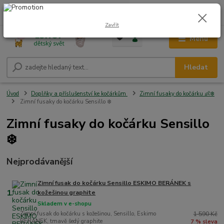
0
ks
CZK
+420 604 278 943
za
0,00 Kč
Zavřít
Menu
Hledat
Úvod
Doplňky a příslušenství ke kočárkům
Zimní fusaky do kočárku 👶❄️
Zimní fusaky do kočárku Sensillo ❄️
Zimní fusaky do kočárku Sensillo
❄️
Nejprodávanější
Zimní fusak do kočárku Sensillo ESKIMO BERÁNEK s
1.
kožešinou graphite
Skladem v e-shopu
Zimní fusak do kočárku s kožešinou, Sensillo, Eskimo
1 590 Kč
BERÁNEK, tmavě šedý graphite
7 % sleva