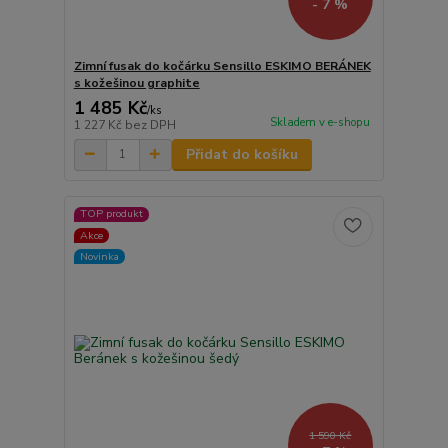
- 7 %
Zimní fusak do kočárku Sensillo ESKIMO BERÁNEK
s kožešinou graphite
1 485 Kč
/
ks
Skladem v e-shopu
1 227 Kč
bez DPH
Přidat do košíku
TOP produkt
Akce
Novinka
1 590 Kč