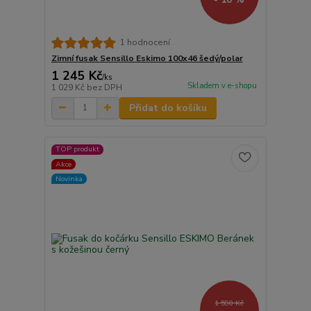
1 hodnocení
Zimní fusak Sensillo Eskimo 100x46 šedý/polar
1 245 Kč
/
ks
Skladem v e-shopu
1 029 Kč
bez DPH
Přidat do košíku
TOP produkt
Akce
Novinka
1 590 Kč