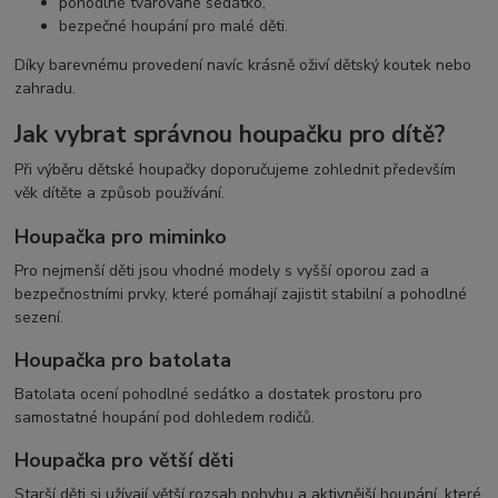
pohodlné tvarované sedátko,
bezpečné houpání pro malé děti.
Díky barevnému provedení navíc krásně oživí dětský koutek nebo
zahradu.
Jak vybrat správnou houpačku pro dítě?
Při výběru dětské houpačky doporučujeme zohlednit především
věk dítěte a způsob používání.
Houpačka pro miminko
Pro nejmenší děti jsou vhodné modely s vyšší oporou zad a
bezpečnostními prvky, které pomáhají zajistit stabilní a pohodlné
sezení.
Houpačka pro batolata
Batolata ocení pohodlné sedátko a dostatek prostoru pro
samostatné houpání pod dohledem rodičů.
Houpačka pro větší děti
Starší děti si užívají větší rozsah pohybu a aktivnější houpání, které