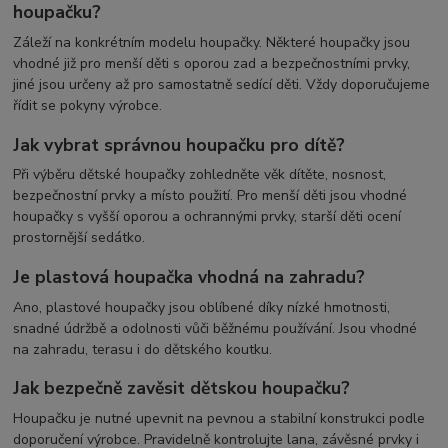
houpačku?
Záleží na konkrétním modelu houpačky. Některé houpačky jsou
vhodné již pro menší děti s oporou zad a bezpečnostními prvky,
jiné jsou určeny až pro samostatně sedící děti. Vždy doporučujeme
řídit se pokyny výrobce.
Jak vybrat správnou houpačku pro dítě?
Při výběru dětské houpačky zohledněte věk dítěte, nosnost,
bezpečnostní prvky a místo použití. Pro menší děti jsou vhodné
houpačky s vyšší oporou a ochrannými prvky, starší děti ocení
prostornější sedátko.
Je plastová houpačka vhodná na zahradu?
Ano, plastové houpačky jsou oblíbené díky nízké hmotnosti,
snadné údržbě a odolnosti vůči běžnému používání. Jsou vhodné
na zahradu, terasu i do dětského koutku.
Jak bezpečně zavěsit dětskou houpačku?
Houpačku je nutné upevnit na pevnou a stabilní konstrukci podle
doporučení výrobce. Pravidelně kontrolujte lana, závěsné prvky i