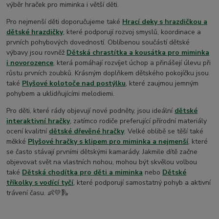
výběr hraček pro miminka i větší děti.
Pro nejmenší děti doporučujeme také
Hrací deky s hrazdičkou a
dětské hrazdičky
, které podporují rozvoj smyslů, koordinace a
prvních pohybových dovedností. Oblíbenou součástí dětské
výbavy jsou rovněž
Dětská chrastítka a kousátka pro miminka
i novorozence
, která pomáhají rozvíjet úchop a přinášejí úlevu při
růstu prvních zoubků. Krásným doplňkem dětského pokojíčku jsou
také
Plyšové kolotoče nad postýlku
, které zaujmou jemným
pohybem a uklidňujícími melodiemi.
Pro děti, které rády objevují nové podněty, jsou ideální
dětské
interaktivní hračky
, zatímco rodiče preferující přírodní materiály
ocení kvalitní
dětské dřevěné hračky
. Velké oblibě se těší také
měkké
Plyšové hračky s klipem pro miminka a nejmenší
, které
se často stávají prvními dětskými kamarády. Jakmile dítě začne
objevovat svět na vlastních nohou, mohou být skvělou volbou
také
Dětská chodítka pro děti a miminka
nebo
Dětské
tříkolky s vodící tyčí
, které podporují samostatný pohyb a aktivní
trávení času. 👶💛🛝