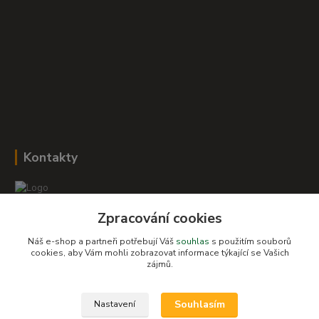
Kontakty
Zpracování cookies
Romana Šebestová
+420 604 278 943
Náš e-shop a partneři potřebují Váš
souhlas
s použitím souborů
cookies, aby Vám mohli zobrazovat informace týkající se Vašich
obchod-detskysvet@seznam.cz
zájmů.
Souhlasím
Nastavení