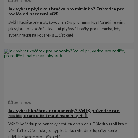
09
.
06
.
2026
Jak vybrat plyšovou hračku pro miminko? Průvodce pro
rodiče od narození 👶🧸
👶🧸 Hledáte první plyšovou hračku pro miminko? Poradíme vám,
jak vybrat bezpečné a kvalitní plyšové hračky pro miminka, kdy
zvolit hračku na kočárek s ...
číst celé
05
.
06
.
2026
Jak vybrat kočárek pro panenky? Velký průvodce pro
rodiče, prarodiče i malé maminky 👧🍼
Výběr kočárku pro panenky není jen o vzhledu. Důležitou roli hraje
věk dítěte, výška rukojeti, typ kočárku i vhodné doplňky, které
udělají z každé pro...
číst celé