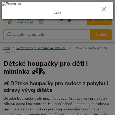
0
ks
CZK
+420 604 278 943
za
0,00 Kč
Zavřít
Menu
Hledat
Úvod
Dětské hračky pro miminka i děti 👶🧸
Dětské houpačky pro děti i
miminka
Dětské houpačky pro děti i
miminka 👶🛝
👶 Dětské houpačky pro radost z pohybu i
zdravý vývoj dítěte
Dětské houpačky
patří mezi nejoblíbenější vybavení pro aktivní
zábavu doma i na zahradě. Houpání přináší dětem nejen radost a
smích, ale zároveň podporuje rozvoj rovnováhy, koordinace
pohybů i prostorového vnímání. V naší nabídce najdete
houpačky