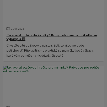
21
.
06
.
2026
Co sbalit dítěti do školky? Kompletní seznam školkové
výbavy 👧🎒
Chystáte dítě do školky a nejste si jistí, co všechno bude
potřebovat? Připravili jsme praktický seznam školkové výbavy,
který vám pomůže na nic důlež...
číst celé