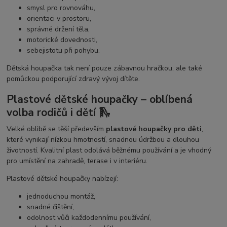
smysl pro rovnováhu,
orientaci v prostoru,
správné držení těla,
motorické dovednosti,
sebejistotu při pohybu.
Dětská houpačka tak není pouze zábavnou hračkou, ale také
pomůckou podporující zdravý vývoj dítěte.
Plastové dětské houpačky – oblíbená
volba rodičů i dětí 🛝
Velké oblibě se těší především
plastové houpačky pro děti
,
které vynikají nízkou hmotností, snadnou údržbou a dlouhou
životností. Kvalitní plast odolává běžnému používání a je vhodný
pro umístění na zahradě, terase i v interiéru.
Plastové dětské houpačky nabízejí:
jednoduchou montáž,
snadné čištění,
odolnost vůči každodennímu používání,