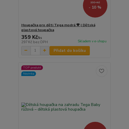
399 Kč
- 10 %
Houpačka pro děti Tega modrá 💙 | Dětská
plastová houpačka
359 Kč
/
ks
Skladem v e-shopu
297 Kč
bez DPH
Přidat do košíku
TOP produkt
Novinka