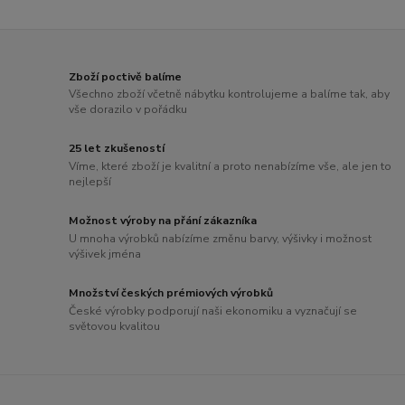
Zboží poctivě balíme
Všechno zboží včetně nábytku kontrolujeme a balíme tak, aby
vše dorazilo v pořádku
25 let zkušeností
Víme, které zboží je kvalitní a proto nenabízíme vše, ale jen to
nejlepší
Možnost výroby na přání zákazníka
U mnoha výrobků nabízíme změnu barvy, výšivky i možnost
výšivek jména
Množství českých prémiových výrobků
České výrobky podporují naši ekonomiku a vyznačují se
světovou kvalitou