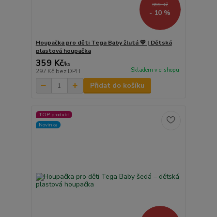
399 Kč
- 10 %
Houpačka pro děti Tega Baby žlutá 💛 | Dětská
plastová houpačka
359 Kč
/
ks
Skladem v e-shopu
297 Kč
bez DPH
Přidat do košíku
TOP produkt
Novinka