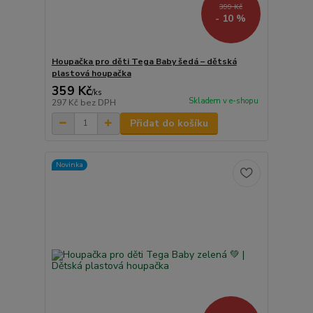
399 Kč
- 10 %
Houpačka pro děti Tega Baby šedá – dětská
plastová houpačka
359 Kč
/
ks
Skladem v e-shopu
297 Kč
bez DPH
Přidat do košíku
Novinka