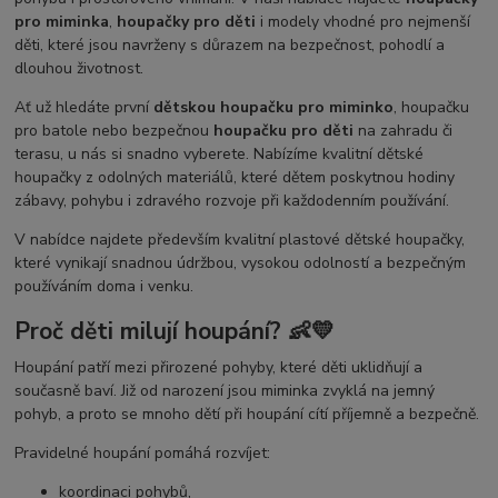
pro miminka
,
houpačky pro děti
i modely vhodné pro nejmenší
děti, které jsou navrženy s důrazem na bezpečnost, pohodlí a
dlouhou životnost.
Ať už hledáte první
dětskou houpačku pro miminko
, houpačku
pro batole nebo bezpečnou
houpačku pro děti
na zahradu či
terasu, u nás si snadno vyberete. Nabízíme kvalitní dětské
houpačky z odolných materiálů, které dětem poskytnou hodiny
zábavy, pohybu i zdravého rozvoje při každodenním používání.
V nabídce najdete především kvalitní plastové dětské houpačky,
které vynikají snadnou údržbou, vysokou odolností a bezpečným
používáním doma i venku.
Proč děti milují houpání? 👶💛
Houpání patří mezi přirozené pohyby, které děti uklidňují a
současně baví. Již od narození jsou miminka zvyklá na jemný
pohyb, a proto se mnoho dětí při houpání cítí příjemně a bezpečně.
Pravidelné houpání pomáhá rozvíjet:
koordinaci pohybů,