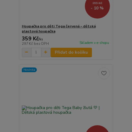
399 Kč
- 10 %
Houpačka pro děti Tega červená – dětská
plastová houpačka
359 Kč
/
ks
Skladem v e-shopu
297 Kč
bez DPH
Přidat do košíku
Novinka