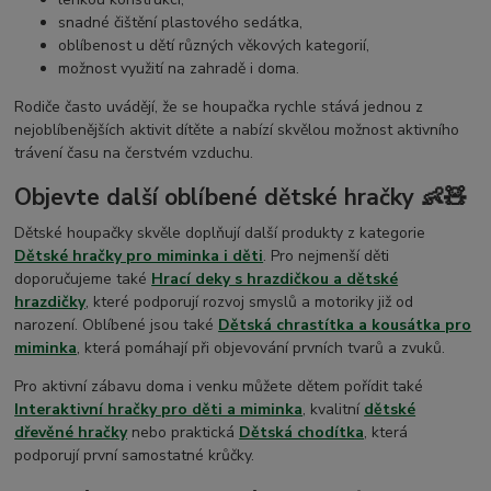
snadné čištění plastového sedátka,
oblíbenost u dětí různých věkových kategorií,
možnost využití na zahradě i doma.
Rodiče často uvádějí, že se houpačka rychle stává jednou z
nejoblíbenějších aktivit dítěte a nabízí skvělou možnost aktivního
trávení času na čerstvém vzduchu.
Objevte další oblíbené dětské hračky 👶🧸
Dětské houpačky skvěle doplňují další produkty z kategorie
Dětské hračky pro miminka i děti
. Pro nejmenší děti
doporučujeme také
Hrací deky s hrazdičkou a dětské
hrazdičky
, které podporují rozvoj smyslů a motoriky již od
narození. Oblíbené jsou také
Dětská chrastítka a kousátka pro
miminka
, která pomáhají při objevování prvních tvarů a zvuků.
Pro aktivní zábavu doma i venku můžete dětem pořídit také
Interaktivní hračky pro děti a miminka
, kvalitní
dětské
dřevěné hračky
nebo praktická
Dětská chodítka
, která
podporují první samostatné krůčky.