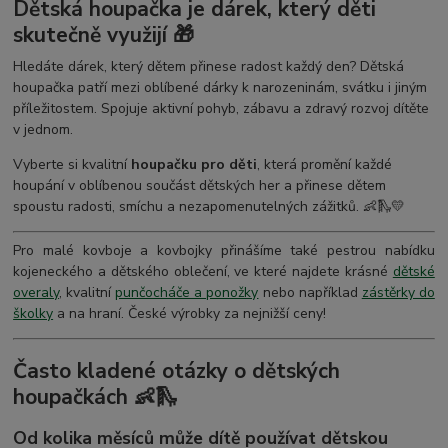
Dětská houpačka je dárek, který děti
skutečně využijí 🎁
Hledáte dárek, který dětem přinese radost každý den? Dětská
houpačka patří mezi oblíbené dárky k narozeninám, svátku i jiným
příležitostem. Spojuje aktivní pohyb, zábavu a zdravý rozvoj dítěte
v jednom.
Vyberte si kvalitní
houpačku pro děti
, která promění každé
houpání v oblíbenou součást dětských her a přinese dětem
spoustu radosti, smíchu a nezapomenutelných zážitků. 👶🛝💛
Pro malé kovboje a kovbojky přinášíme také pestrou nabídku
kojeneckého a dětského oblečení, ve které najdete krásné
dětské
overaly
, kvalitní
punčocháče a ponožky
nebo například
zástěrky do
školky
a na hraní. České výrobky za nejnižší ceny!
Často kladené otázky o dětských
houpačkách 👶🛝
Od kolika měsíců může dítě používat dětskou