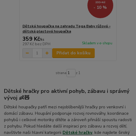
399 Kč
- 10 %
Dětská houpačka na zahradu Tega Baby růžová –
dětská plastová houpačka
359 Kč
/
ks
Skladem v e-shopu
297 Kč
bez DPH
Přidat do košíku
strana
z 1
Dětské hračky pro aktivní pohyb, zábavu i správný
vývoj 👶🧸
Dětské houpačky patří mezi nejoblíbenější hračky pro venkovní i
domácí zábavu. Houpání podporuje rozvoj rovnováhy, koordinace
pohybů i celkové motoriky dítěte a zároveň přináší spoustu radosti
z pohybu. Pokud hledáte další inspiraci pro zábavu a rozvoj dětí,
navštivte naši hlavní kategorii
Dětské hračky
, kde najdete široký