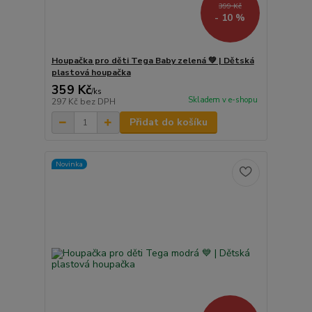
399 Kč
- 10 %
Houpačka pro děti Tega Baby zelená 💚 | Dětská
plastová houpačka
359 Kč
/
ks
Skladem v e-shopu
297 Kč
bez DPH
Přidat do košíku
Novinka