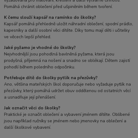
vyžadována pro malování, kreslení a další výtvarné činnosti.
Pomáhá chránit oblečení před ušpiněním během tvoření.
K čemu slouží kapsář na ramínko do školky?
Kapsář pomáhá přehledně uložit náhradní oblečení, spodní prádlo,
kapesníky a další osobní věci dítěte. Díky tomu mají děti i učitelky
ve věcech lepší přehled.
Jaké pyžamo je vhodné do školky?
Nejvhodnější jsou pohodlná bavlněná pyžama, která jsou
prodyšná, příjemná na nošení a snadno se oblékají. Dětem zajistí
pohodlí během poledního odpočinku.
Potřebuje dítě do školky pytlík na přezůvky?
Ano, většina mateřských škol doporučuje nebo vyžaduje pytlík na
přezůvky, který pomáhá udržet obuv oddělenou od ostatních věcí
a usnadňuje její přenášení.
Jak označit věci do školky?
Praktické je označit oblečení a vybavení jménem dítěte. Oblíbené
jsou například ručníky se jménem nebo jmenovky na oblečení a
další školkové vybavení.