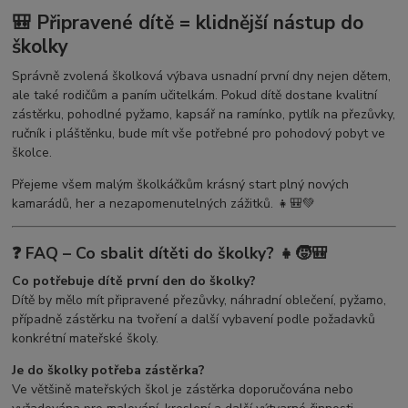
🎒 Připravené dítě = klidnější nástup do
školky
Správně zvolená školková výbava usnadní první dny nejen dětem,
ale také rodičům a paním učitelkám. Pokud dítě dostane kvalitní
zástěrku, pohodlné pyžamo, kapsář na ramínko, pytlík na přezůvky,
ručník i pláštěnku, bude mít vše potřebné pro pohodový pobyt ve
školce.
Přejeme všem malým školkáčkům krásný start plný nových
kamarádů, her a nezapomenutelných zážitků. 👧🎒💚
❓ FAQ – Co sbalit dítěti do školky? 👧🧒🎒
Co potřebuje dítě první den do školky?
Dítě by mělo mít připravené přezůvky, náhradní oblečení, pyžamo,
případně zástěrku na tvoření a další vybavení podle požadavků
konkrétní mateřské školy.
Je do školky potřeba zástěrka?
Ve většině mateřských škol je zástěrka doporučována nebo