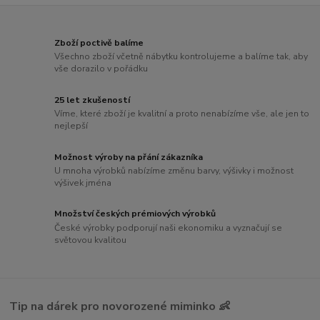
Zboží poctivě balíme
Všechno zboží včetně nábytku kontrolujeme a balíme tak, aby
vše dorazilo v pořádku
25 let zkušeností
Víme, které zboží je kvalitní a proto nenabízíme vše, ale jen to
nejlepší
Možnost výroby na přání zákazníka
U mnoha výrobků nabízíme změnu barvy, výšivky i možnost
výšivek jména
Množství českých prémiových výrobků
České výrobky podporují naši ekonomiku a vyznačují se
světovou kvalitou
Tip na dárek pro novorozené miminko 👶