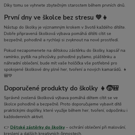
Díky tomu se vyhnete zbytečným starostem během prvních dnů.
První dny ve školce bez stresu 💚👧
Nástup do školky je významným krokem v životě každého dítěte.
Dobře připravená školková výbava pomáhá dítěti cítit se
bezpečně, pohodlně a rychleji si zvyknout na nové prostředí.
Pokud nezapomenete na dětskou zástěrku do školky, kapsář na
ramínko, pytlík na přezůvky, pohodlné pyžamo, pláštěnku a
náhradní oblečení, bude mít vaše holčička vše potřebné pro
spokojené školkové dny plné her, tvoření a nových kamarádů. 👧
🎒💚
Doporučené produkty do školky 👧🧒🎒
Správně zvolená školková výbava pomáhá dětem cítit se ve
školce pohodlně a bezpečně. Proto doporučujeme vybavit dítě
praktickými doplňky, které využije během her, tvoření, odpočinku i
každodenních aktivit.
👉
Dětské zástěrky do školky
– ochrání oblečení při malování,
kreslení a dalších kreativních činnostech.