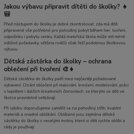
Jakou výbavu připravit dítěti do školky? 👧
🎒
Před nástupem do školky je dobré zkontrolovat, zda má dítě
připravené vše potřebné pro pohodlný pobyt během her, tvoření,
odpočinku i pobytu venku. Každá mateřská škola může mít mírně
odlišné požadavky, většina rodičů však řeší podobnou školkovou
výbavu.
Dětská zástěrka do školky – ochrana
oblečení při tvoření 🎨👧
Dětská zástěrka do školky patří mezi nejčastěji požadované
vybavení. Chrání oblečení při malování, kreslení, modelování, práci
s lepidlem i dalších kreativních činnostech, se kterými se děti ve
školce pravidelně setkávají.
Při výběru doporučujeme zaměřit se na pohodlný střih, kvalitní
materiál a snadné oblékání. Oblíbené jsou zejména dětské
zástěrky do školky s veselými motivy, které si děti rychle oblíbí a
rády je používají.