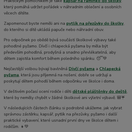
Praktickým pomocníkem je také
kapsář na ramínko do školky
,
dětské osušky s kapucí
který pomáhá udržet pořádek v náhradním oblečení a osobních
věcech dítěte.
Zapomenout byste neměli ani na
pytlík na přezůvky do školky
,
do kterého si dítě ukládá papuče nebo náhradní obuv.
Pro odpočinek po obědě bývá součástí školkové výbavy také
pohodlné pyžamo. Dívčí i chlapecká pyžama by měla být
především pohodlná, prodyšná a snadno převlékatelná, aby
dětem zajistila komfort během poledního spánku. 😴💚
Nejčastější volbou bývají bavlněná
Dívčí pyžama
a
Chlapecká
pyžama
, která jsou příjemná na nošení, dobře se udržují a
poskytují dětem pohodlí během odpočinku ve školce i doma.
V deštivém počasí ocení rodiče i děti
dětské pláštěnky do deště
,
které by neměly chybět v žádné školkové ani výletní výbavě. 🎒☔
V následujících částech článku si podrobně ukážeme, jak vybrat
správnou zástěrku, kapsář, pytlík na přezůvky, pyžamo i další
praktické vybavení, které usnadní první dny ve školce dětem i
rodičům. 👧💚