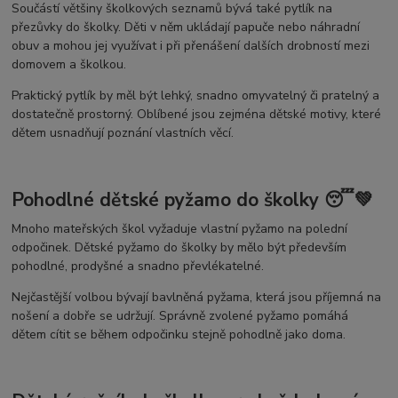
Součástí většiny školkových seznamů bývá také pytlík na
přezůvky do školky. Děti v něm ukládají papuče nebo náhradní
obuv a mohou jej využívat i při přenášení dalších drobností mezi
domovem a školkou.
Praktický pytlík by měl být lehký, snadno omyvatelný či pratelný a
dostatečně prostorný. Oblíbené jsou zejména dětské motivy, které
dětem usnadňují poznání vlastních věcí.
Pohodlné dětské pyžamo do školky 😴💚
Mnoho mateřských škol vyžaduje vlastní pyžamo na polední
odpočinek. Dětské pyžamo do školky by mělo být především
pohodlné, prodyšné a snadno převlékatelné.
Nejčastější volbou bývají bavlněná pyžama, která jsou příjemná na
nošení a dobře se udržují. Správně zvolené pyžamo pomáhá
dětem cítit se během odpočinku stejně pohodlně jako doma.