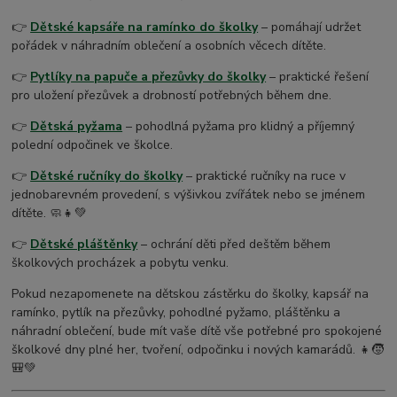
👉
Dětské kapsáře na ramínko do školky
– pomáhají udržet
pořádek v náhradním oblečení a osobních věcech dítěte.
👉
Pytlíky na papuče a přezůvky do školky
– praktické řešení
pro uložení přezůvek a drobností potřebných během dne.
👉
Dětská pyžama
– pohodlná pyžama pro klidný a příjemný
polední odpočinek ve školce.
👉
Dětské ručníky do školky
– praktické ručníky na ruce v
jednobarevném provedení, s výšivkou zvířátek nebo se jménem
dítěte. 🧼👧💚
👉
Dětské pláštěnky
– ochrání děti před deštěm během
školkových procházek a pobytu venku.
Pokud nezapomenete na dětskou zástěrku do školky, kapsář na
ramínko, pytlík na přezůvky, pohodlné pyžamo, pláštěnku a
náhradní oblečení, bude mít vaše dítě vše potřebné pro spokojené
školkové dny plné her, tvoření, odpočinku i nových kamarádů. 👧🧒
🎒💚