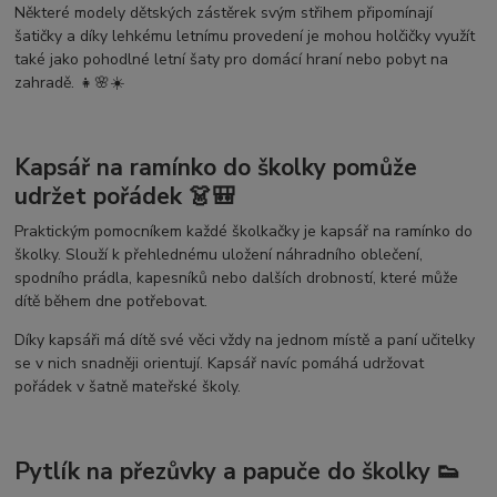
Některé modely dětských zástěrek svým střihem připomínají
šatičky a díky lehkému letnímu provedení je mohou holčičky využít
také jako pohodlné letní šaty pro domácí hraní nebo pobyt na
zahradě. 👧🌸☀️
Kapsář na ramínko do školky pomůže
udržet pořádek 👗🎒
Praktickým pomocníkem každé školkačky je kapsář na ramínko do
školky. Slouží k přehlednému uložení náhradního oblečení,
spodního prádla, kapesníků nebo dalších drobností, které může
dítě během dne potřebovat.
Díky kapsáři má dítě své věci vždy na jednom místě a paní učitelky
se v nich snadněji orientují. Kapsář navíc pomáhá udržovat
pořádek v šatně mateřské školy.
Pytlík na přezůvky a papuče do školky 👟