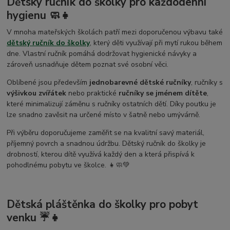
Dětský ručník do školky pro každodenní
hygienu 🧼👧
V mnoha mateřských školách patří mezi doporučenou výbavu také
dětský ručník do školky
, který děti využívají při mytí rukou během
dne. Vlastní ručník pomáhá dodržovat hygienické návyky a
zároveň usnadňuje dětem poznat své osobní věci.
Oblíbené jsou především
jednobarevné dětské ručníky
, ručníky s
výšivkou zvířátek
nebo praktické
ručníky se jménem dítěte
,
které minimalizují záměnu s ručníky ostatních dětí. Díky poutku je
lze snadno zavěsit na určené místo v šatně nebo umývárně.
Při výběru doporučujeme zaměřit se na kvalitní savý materiál,
příjemný povrch a snadnou údržbu. Dětský ručník do školky je
drobností, kterou dítě využívá každý den a která přispívá k
pohodlnému pobytu ve školce. 👧🧼💚
Dětská pláštěnka do školky pro pobyt
venku ☔👧