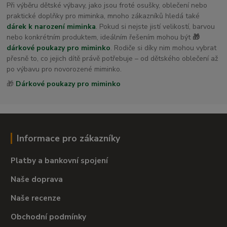
Při výběru dětské výbavy, jako jsou froté osušky, oblečení nebo
praktické doplňky pro miminka, mnoho zákazníků hledá také
dárek k narození miminka
. Pokud si nejste jistí velikostí, barvou
nebo konkrétním produktem, ideálním řešením mohou být
🎁
dárkové poukazy pro miminko
. Rodiče si díky nim mohou vybrat
přesně to, co jejich dítě právě potřebuje – od dětského oblečení až
po výbavu pro novorozené miminko.
🎁
Dárkové poukazy pro miminko
Informace pro zákazníky
Platby a bankovní spojení
Naše doprava
Naše recenze
Obchodní podmínky