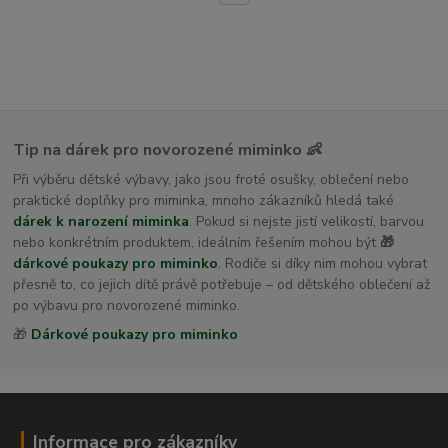
dětské osušky s kapucí
Tip na dárek pro novorozené miminko 👶
Při výběru dětské výbavy, jako jsou froté osušky, oblečení nebo
praktické doplňky pro miminka, mnoho zákazníků hledá také
dárek k narození miminka
. Pokud si nejste jistí velikostí, barvou
nebo konkrétním produktem, ideálním řešením mohou být
🎁
dárkové poukazy pro miminko
. Rodiče si díky nim mohou vybrat
přesně to, co jejich dítě právě potřebuje – od dětského oblečení až
po výbavu pro novorozené miminko.
🎁
Dárkové poukazy pro miminko
Informace pro zákazníky