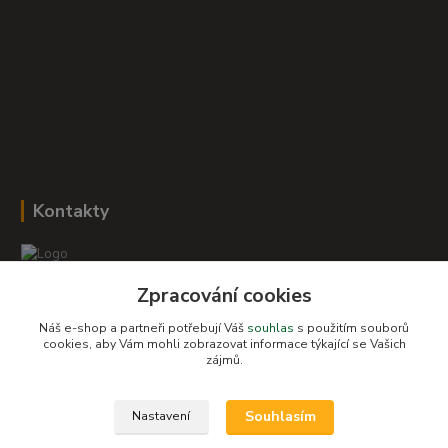
Kontakty
Zpracování cookies
Romana Šebestová
+420 604 278 943
Náš e-shop a partneři potřebují Váš
souhlas
s použitím souborů
cookies, aby Vám mohli zobrazovat informace týkající se Vašich
zájmů.
obchod-detskysvet@seznam.cz
Souhlasím
Nastavení