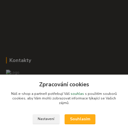
Kontakty
Zpracování cookies
Romana Šebestová
+420 604 278 943
Náš e-shop a partneři potřebují Váš
souhlas
s použitím souborů
cookies, aby Vám mohli zobrazovat informace týkající se Vašich
zájmů.
obchod-detskysvet@seznam.cz
Souhlasím
Nastavení