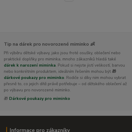
dětské osušky s kapucí
Tip na dárek pro novorozené miminko 👶
Při výběru dětské výbavy, jako jsou froté osušky, oblečení nebo
praktické doplňky pro miminka, mnoho zákazníků hledá také
dárek k narození miminka
. Pokud si nejste jistí velikostí, barvou
nebo konkrétním produktem, ideálním řešením mohou být
🎁
dárkové poukazy pro miminko
. Rodiče si díky nim mohou vybrat
přesně to, co jejich dítě právě potřebuje – od dětského oblečení až
po výbavu pro novorozené miminko.
🎁
Dárkové poukazy pro miminko
Informace pro zákazníky