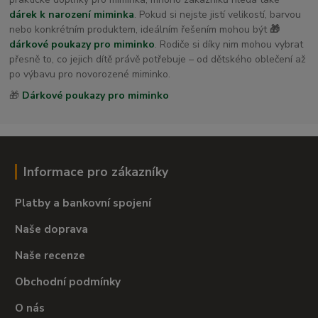
dárek k narození miminka
. Pokud si nejste jistí velikostí, barvou
nebo konkrétním produktem, ideálním řešením mohou být
🎁
dárkové poukazy pro miminko
. Rodiče si díky nim mohou vybrat
přesně to, co jejich dítě právě potřebuje – od dětského oblečení až
po výbavu pro novorozené miminko.
🎁
Dárkové poukazy pro miminko
Informace pro zákazníky
Platby a bankovní spojení
Naše doprava
Naše recenze
Obchodní podmínky
O nás