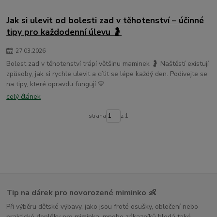
dětské osušky s kapucí
Jak si ulevit od bolesti zad v těhotenství – účinné
tipy pro každodenní úlevu 🤰
27
.
03
.
2026
Bolest zad v těhotenství trápí většinu maminek 🤰 Naštěstí existují
způsoby, jak si rychle ulevit a cítit se lépe každý den. Podívejte se
na tipy, které opravdu fungují 💛
celý článek
strana
z 1
Tip na dárek pro novorozené miminko 👶
Při výběru dětské výbavy, jako jsou froté osušky, oblečení nebo
praktické doplňky pro miminka, mnoho zákazníků hledá také