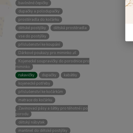
bavlněné čepičky
dupačky a polodupačky
prostěradla do kočárku
dětské postýlky
dětská prostěradla
vse do postýlky
příslušenství ke koupání
Dárkové poukazy pro miminko 👶
Kojenecké soupravičky do porodnice pro
miminko
rukavičky
dupačky
kabátky
kojenecké potřeby
příslušenství ke kočárkům
matrace do kočárku
Zavinovací pásy a šátky pro těhotné i po
porodu
dětský nábytek
mantinel do dětské postýlky