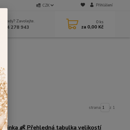
Přihlášení
CZK
 si rady? Zavolejte.
0
ks
za
0,00 Kč
 604 278 943
strana
z 1
miminka 👶 Přehledná tabulka velikostí