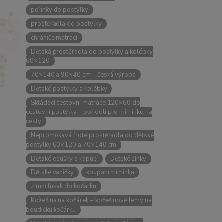
peřinky do postýlky
prostěradla do postýlky
chrániče matrací
Dětská prostěradla do postýlky a kolébky
60×120
70×140 a 90×40 cm – česká výroba
Dětské postýlky a kolébky
Skládací cestovní matrace 120×60 do
cestovní postýlky – pohodlí pro miminko na
cesty
Nepromokavá froté prostěradla do dětské
postýlky 60×120 a 70×140 cm
Dětské osušky s kapucí
Dětské žínky
Dětské vaničky
koupání miminka
zimní fusak do kočárku
Kožešina na kočárek – kožešinové lemy na
boudičku kočárku