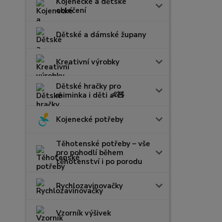
Kojenecké a dětské
oblečení
Dětské a dámské župany
Kreativní výrobky
Dětské hračky pro
miminka i děti 👶🧸
Kojenecké potřeby
Těhotenské potřeby – vše
pro pohodlí během
těhotenství i po porodu
Rychlozavinovačky
Vzorník výšivek