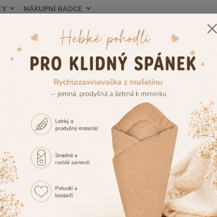
TY
NÁKUPNÍ RÁDCE
Nevíte
Hledat
+420
Blog
ovější články
Velikosti oblečení pro 