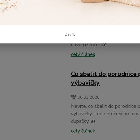
podle věku
06
.
03
.
2026
Nevíte, jakou velikost oblečen
Zavřít
tabulku velikostí oblečení pro m
novorozence. 👶
celý článek
Co sbalit do porodnice
výbavičky
06
.
03
.
2026
Nevíte, co sbalit do porodnice 
výbavičky – od oblečení pro no
dupačky. 👶
celý článek