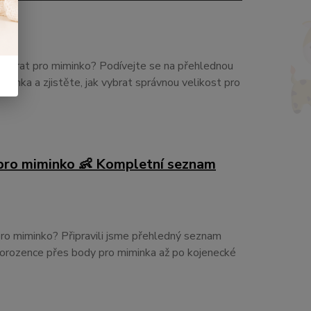
í vybrat pro miminko? Podívejte se na přehlednou
iminka a zjistěte, jak vybrat správnou velikost pro
 pro miminko 👶 Kompletní seznam
pro miminko? Připravili jsme přehledný seznam
vorozence přes body pro miminka až po kojenecké