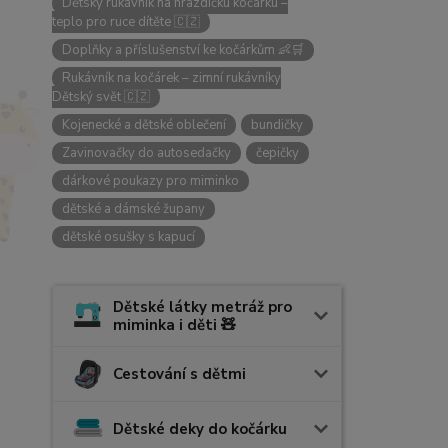
Dětský rukávník na hrazdičku kočárku –
teplo pro ruce dítěte 🇨🇿
Doplňky a příslušenství ke kočárkům 👶🛒
Rukávník na kočárek – zimní rukávníky
Dětský svět 🇨🇿
Kojenecké a dětské oblečení
bundičky
Zavinovačky do autosedačky
čepičky
dárkové poukazy pro miminko
dětské a dámské župany
dětské osušky s kapucí
Dětské látky metráž pro
miminka i děti 🧸
Cestování s dětmi
Dětské deky do kočárku