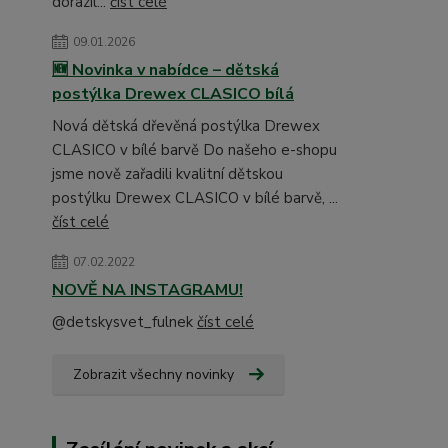
dorazil...
číst celé
09.01.2026
🆕 Novinka v nabídce – dětská
postýlka Drewex CLASICO bílá
Nová dětská dřevěná postýlka Drewex
CLASICO v bílé barvě Do našeho e-shopu
jsme nově zařadili kvalitní dětskou
postýlku Drewex CLASICO v bílé barvě, ...
číst celé
07.02.2022
NOVĚ NA INSTAGRAMU!
@detskysvet_fulnek
číst celé
Zobrazit všechny novinky