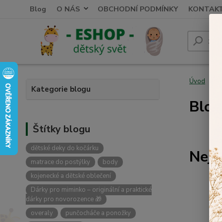
Blog
O NÁS
OBCHODNÍ PODMÍNKY
KONTAK
Úvod
Kategorie blogu
Blog
Štítky blogu
dětské deky do kočárku
Nejn
matrace do postýlky
body
kojenecké a dětské oblečení
Dárky pro miminko – originální a praktické
dárky pro novorozence 🎁
overaly
punčocháče a ponožky