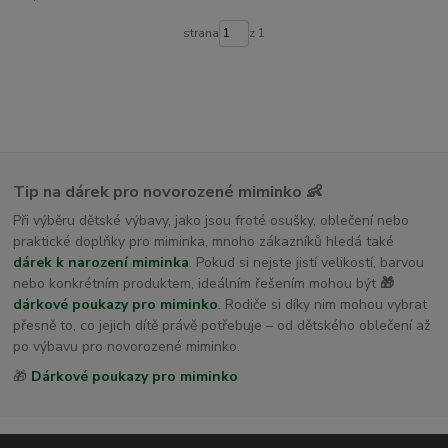
strana
z 1
Tip na dárek pro novorozené miminko 👶
Při výběru dětské výbavy, jako jsou froté osušky, oblečení nebo
praktické doplňky pro miminka, mnoho zákazníků hledá také
dárek k narození miminka
. Pokud si nejste jistí velikostí, barvou
nebo konkrétním produktem, ideálním řešením mohou být
🎁
dárkové poukazy pro miminko
. Rodiče si díky nim mohou vybrat
přesně to, co jejich dítě právě potřebuje – od dětského oblečení až
po výbavu pro novorozené miminko.
🎁
Dárkové poukazy pro miminko