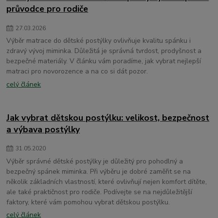
dětské osušky s kapucí
průvodce pro rodiče
27
.
03
.
2026
Výběr matrace do dětské postýlky ovlivňuje kvalitu spánku i
zdravý vývoj miminka. Důležitá je správná tvrdost, prodyšnost a
bezpečné materiály. V článku vám poradíme, jak vybrat nejlepší
matraci pro novorozence a na co si dát pozor.
celý článek
Jak vybrat dětskou postýlku: velikost, bezpečnost
a výbava postýlky
31
.
05
.
2020
Výběr správné dětské postýlky je důležitý pro pohodlný a
bezpečný spánek miminka. Při výběru je dobré zaměřit se na
několik základních vlastností, které ovlivňují nejen komfort dítěte,
ale také praktičnost pro rodiče. Podívejte se na nejdůležitější
faktory, které vám pomohou vybrat dětskou postýlku.
celý článek