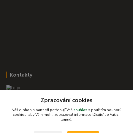
Kontakty
Zpracování cookies
Romana Šebestová
+420 604 278 943
Náš e-shop a partneři potřebují Váš
souhlas
s použitím souborů
cookies, aby Vám mohli zobrazovat informace týkající se Vašich
zájmů.
obchod-detskysvet@seznam.cz