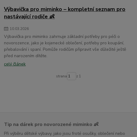
Výbavička pro miminko – kompletní seznam pro
nastávající rodiče 👶
10
.
03
.
2026
Výbavička pro miminko zahrnuje základní potřeby pro péči o
novorozence, jako je kojenecké oblečení, potřeby pro koupání,
přebalování i spaní. Pomůže rodičům připravit vše důležité ještě
před narozením dítěte.
celý článek
strana
z 1
Tip na dárek pro novorozené miminko 👶
Při výběru dětské výbavy, jako jsou froté osušky, oblečení nebo