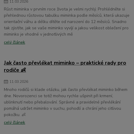
11
.
03
.
2026
dětské osušky s kapucí
Růst miminka v prvním roce života je velmi rychlý. Prohlédněte si
přehlednou růstovou tabulku miminka podle měsíců, která ukazuje
orientační váhu a délku dítěte od narození do 12 měsíců. Snadno
tak zjistíte, jak se vaše miminko vyvíjí a jakou velikost oblečení pro
miminko je vhodné v jednotlivých mě
celý článek
Jak často převlékat miminko – praktické rady pro
rodiče 👶
11
.
03
.
2026
Mnoho rodičů si klade otázku, jak často převlékat miminko během
dne. Novorozenci se totiž mohou rychle ušpinit při krmení,
ublinknutí nebo přebalování. Správné a pravidelné převlékání
pomáhá udržet miminko v suchu, pohodlí a chrání jeho citlivou
pokožku. 👶
celý článek