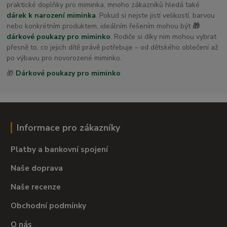
praktické doplňky pro miminka, mnoho zákazníků hledá také
dárek k narození miminka
. Pokud si nejste jistí velikostí, barvou
nebo konkrétním produktem, ideálním řešením mohou být
🎁
dárkové poukazy pro miminko
. Rodiče si díky nim mohou vybrat
přesně to, co jejich dítě právě potřebuje – od dětského oblečení až
po výbavu pro novorozené miminko.
🎁
Dárkové poukazy pro miminko
Informace pro zákazníky
Platby a bankovní spojení
Naše doprava
Naše recenze
Obchodní podmínky
O nás