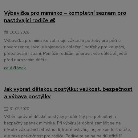
dětské osušky s kapucí
Výbavička pro miminko – kompletní seznam pro
nastávající rodiče 👶
10
.
03
.
2026
Výbavička pro miminko zahrnuje základní potřeby pro péči o
novorozence, jako je kojenecké oblečení, potřeby pro koupání,
přebalování i spaní. Pomůže rodičům připravit vše důležité ještě
před narozením dítěte.
celý článek
Jak vybrat dětskou postýlku: velikost, bezpečnost
a výbava postýlky
31
.
05
.
2020
Výběr správné dětské postýlky je důležitý pro pohodlný a
bezpečný spánek miminka. Při výběru je dobré zaměřit se na
několik základních vlastností, které ovlivňují nejen komfort dítěte,
ale také praktičnost pro rodiče. Podívejte se na nejdůležitější