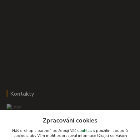
Kontakty
Zpracování cookies
Romana Šebestová
+420 604 278 943
Náš e-shop a partneři potřebují Váš
souhlas
s použitím souborů
cookies, aby Vám mohli zobrazovat informace týkající se Vašich