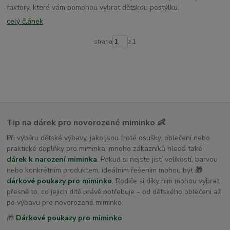
faktory, které vám pomohou vybrat dětskou postýlku.
celý článek
strana
z 1
Tip na dárek pro novorozené miminko 👶
Při výběru dětské výbavy, jako jsou froté osušky, oblečení nebo
praktické doplňky pro miminka, mnoho zákazníků hledá také
dárek k narození miminka
. Pokud si nejste jistí velikostí, barvou
nebo konkrétním produktem, ideálním řešením mohou být
🎁
dárkové poukazy pro miminko
. Rodiče si díky nim mohou vybrat
přesně to, co jejich dítě právě potřebuje – od dětského oblečení až
po výbavu pro novorozené miminko.
🎁
Dárkové poukazy pro miminko