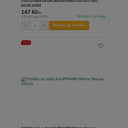
Polstrování na pás autosedačky Dětský svět
černé velké
147 Kč
/
ks
Skladem v e-shopu
121 Kč
bez DPH
Přidat do košíku
Akce
Stínítka do auta KAUFMANN Minnie Mouse