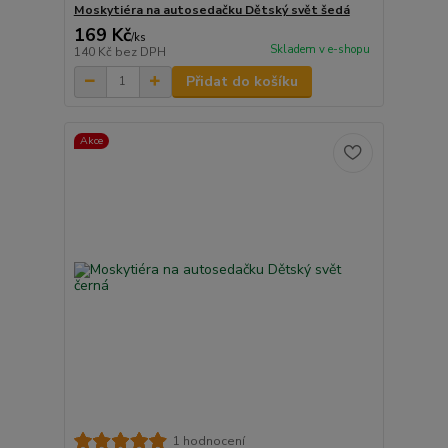
Moskytiéra na autosedačku Dětský svět šedá
169 Kč
/
ks
Skladem v e-shopu
140 Kč
bez DPH
Přidat do košíku
Akce
1 hodnocení