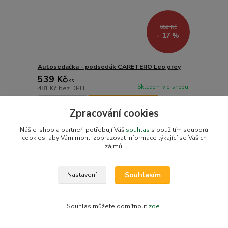
650 Kč
- 17 %
Autosedačka - podsedák CARETERO Leo grey
539 Kč
/
ks
Skladem v e-shopu
481 Kč
bez DPH
Přidat do košíku
Zpracování cookies
Náš e-shop a partneři potřebují Váš
souhlas
s použitím souborů
Akce
cookies, aby Vám mohli zobrazovat informace týkající se Vašich
zájmů.
Souhlasím
Nastavení
Souhlas můžete odmítnout
zde
.