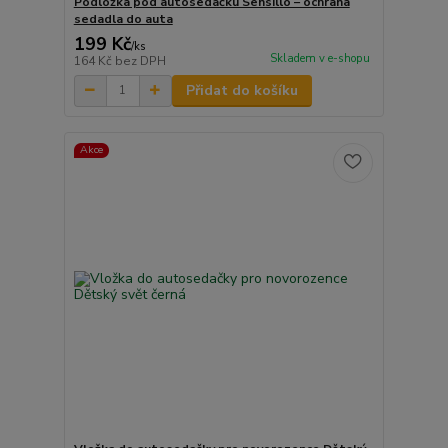
Podložka pod autosedačku Sensillo – ochrana
sedadla do auta
199 Kč
/
ks
Skladem v e-shopu
164 Kč
bez DPH
Přidat do košíku
Akce