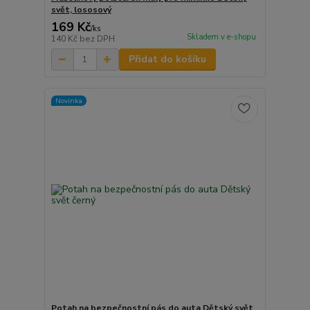
svět, lososový
169 Kč
/
ks
Skladem v e-shopu
140 Kč
bez DPH
Přidat do košíku
Novinka
Potah na bezpečnostní pás do auta Dětský svět