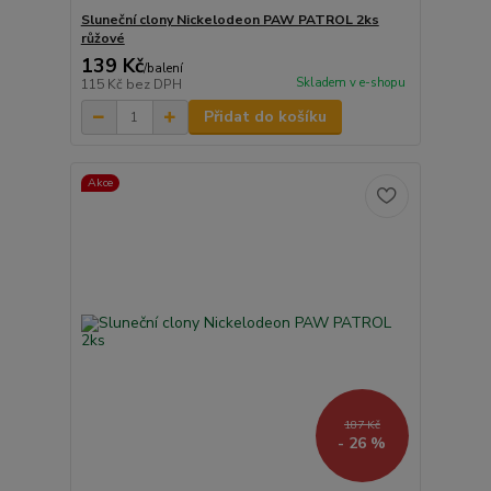
Sluneční clony Nickelodeon PAW PATROL 2ks
růžové
139 Kč
/
balení
Skladem v e-shopu
115 Kč
bez DPH
Přidat do košíku
Akce
187 Kč
- 26 %