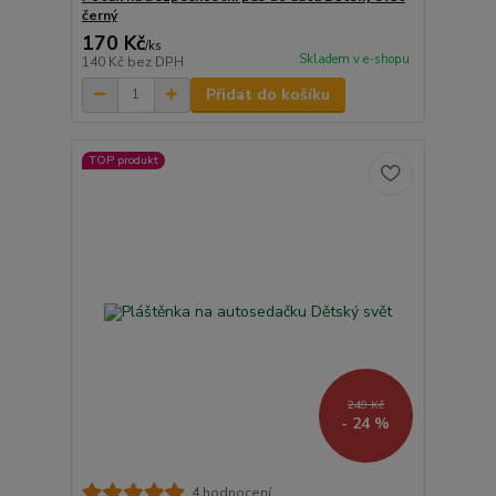
černý
170 Kč
/
ks
Skladem v e-shopu
140 Kč
bez DPH
Přidat do košíku
TOP produkt
249 Kč
- 24 %
4 hodnocení