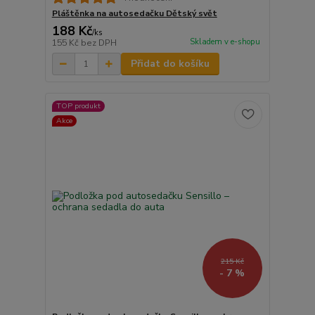
Pláštěnka na autosedačku Dětský svět
188 Kč
/
ks
Skladem v e-shopu
155 Kč
bez DPH
Přidat do košíku
TOP produkt
Akce
215 Kč
- 7 %