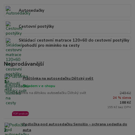
Autosedačky
Cestovní postýlky
Skládací cestovní matrace 120×60 do cestovní postýlky
– pohodlí pro miminko na cesty
Nejprodávanější
Pláštěnka na autosedačku Dětský svět
1.
Skladem v e-shopu
Pláštěnka na dětskou autosedačku Dětský svět
249 Kč
24 % sleva
188 Kč
155 Kč bez DPH
TOP produkt
Podložka pod autosedačku Sensillo – ochrana sedadla do
2.
auta