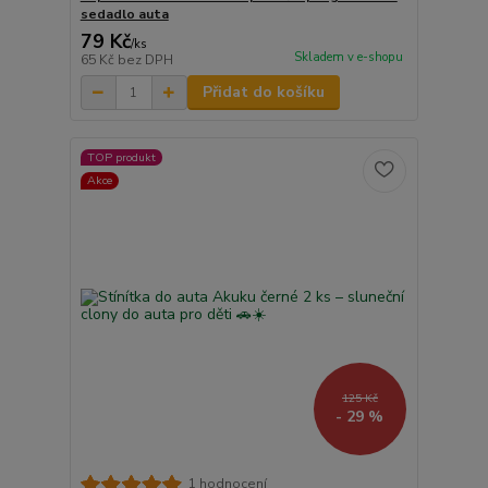
sedadlo auta
79 Kč
/
ks
Skladem v e-shopu
65 Kč
bez DPH
Přidat do košíku
TOP produkt
Akce
125 Kč
- 29 %
1 hodnocení