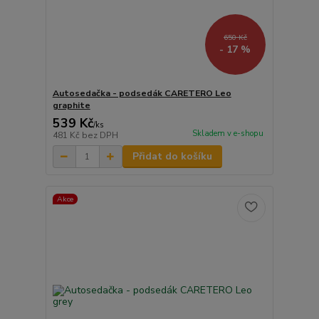
650 Kč
- 17 %
Autosedačka - podsedák CARETERO Leo
graphite
539 Kč
/
ks
Skladem v e-shopu
481 Kč
bez DPH
Přidat do košíku
Akce