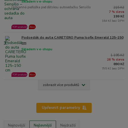
Skladem v e-shopu
Ochranná podložka pod dětskou autosedačku Sensillo
215 Kč
7 % sleva
199 Kč
164 Kč bez DPH
TOP produkt
Akce
Podsedák do auta CARETERO Puma Isofix Emerald 125–150
3.
cm
Skladem v e-shopu
1 195 Kč
26 % sleva
890 Kč
795 Kč bez DPH
TOP produkt
Akce
zobrazit více produktů
Upřesnit parametry
Nejnovější
Nejlevnější
Nejdražší