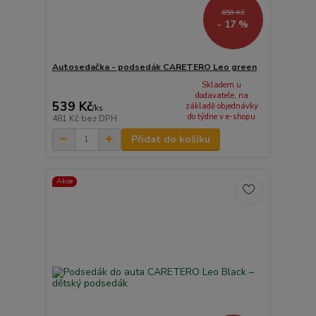
650 Kč
- 17 %
Autosedačka - podsedák CARETERO Leo green
Skladem u
dodavatele, na
539 Kč
základě objednávky
/
ks
do týdne v e-shopu
481 Kč
bez DPH
Přidat do košíku
Akce