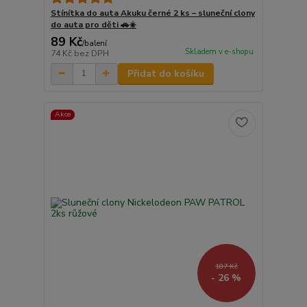
Stínítka do auta Akuku černé 2 ks – sluneční clony
do auta pro děti 🚗☀️
89 Kč
/
balení
Skladem v e-shopu
74 Kč
bez DPH
Přidat do košíku
Akce
187 Kč
- 26 %