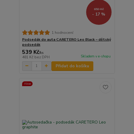
650 Kč
- 17 %
1 hodnocení
Podsedák do auta CARETERO Leo Black – dětský
podsedák
539 Kč
/
ks
Skladem v e-shopu
481 Kč
bez DPH
Přidat do košíku
Akce