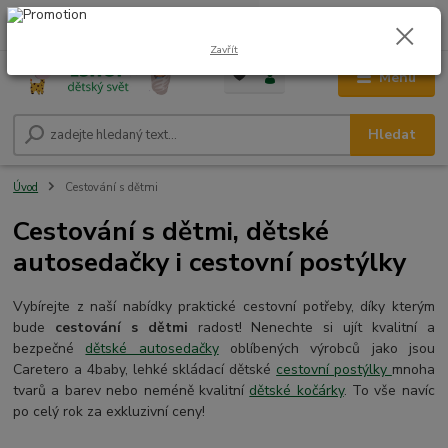
0
ks
CZK
+420 604 278 943
za
0,00 Kč
Zavřít
Menu
Hledat
Úvod
Cestování s dětmi
Cestování s dětmi, dětské
autosedačky i cestovní postýlky
Vybírejte z naší nabídky praktické cestovní potřeby, díky kterým
bude
cestování s dětmi
radost! Nenechte si ujít kvalitní a
bezpečné
dětské autosedačky
oblíbených výrobců jako jsou
Caretero a 4baby, lehké skládací dětské
cestovní postýlky
mnoha
tvarů a barev nebo neméně kvalitní
dětské kočárky
. To vše navíc
po celý rok za exkluzivní ceny!