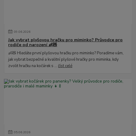
09
.
06
.
2026
Jak vybrat plyšovou hračku pro miminko? Průvodce pro
rodiče od narození 👶🧸
👶🧸 Hledáte první plyšovou hračku pro miminko? Poradíme vám,
jak vybrat bezpečné a kvalitní plyšové hračky pro miminka, kdy
zvolit hračku na kočárek s ...
číst celé
05
.
06
.
2026