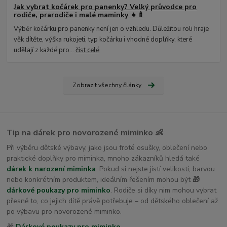
Jak vybrat kočárek pro panenky? Velký průvodce pro
rodiče, prarodiče i malé maminky 👧🍼
Výběr kočárku pro panenky není jen o vzhledu. Důležitou roli hraje
věk dítěte, výška rukojeti, typ kočárku i vhodné doplňky, které
udělají z každé pro...
číst celé
Zobrazit všechny články
Tip na dárek pro novorozené miminko 👶
Při výběru dětské výbavy, jako jsou froté osušky, oblečení nebo
praktické doplňky pro miminka, mnoho zákazníků hledá také
dárek k narození miminka
. Pokud si nejste jistí velikostí, barvou
nebo konkrétním produktem, ideálním řešením mohou být
🎁
dárkové poukazy pro miminko
. Rodiče si díky nim mohou vybrat
přesně to, co jejich dítě právě potřebuje – od dětského oblečení až
po výbavu pro novorozené miminko.
🎁
Dárkové poukazy pro miminko