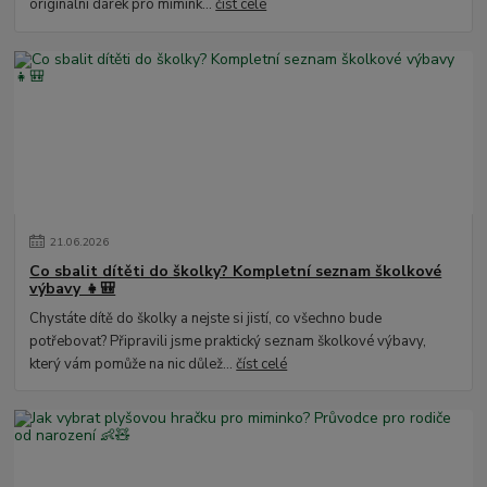
originální dárek pro mimink...
číst celé
21
.
06
.
2026
Co sbalit dítěti do školky? Kompletní seznam školkové
výbavy 👧🎒
Chystáte dítě do školky a nejste si jistí, co všechno bude
potřebovat? Připravili jsme praktický seznam školkové výbavy,
který vám pomůže na nic důlež...
číst celé