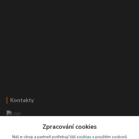
Kontakty
Zpracování cookies
Romana Šebestová
+420 604 278 943
Náš e-shop a partneři potřebují Váš
souhlas
s použitím souborů