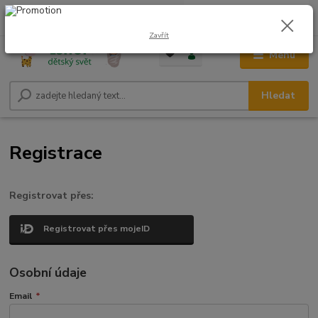
0
ks
CZK
+420 604 278 943
za
0,00 Kč
Zavřít
Menu
Hledat
Registrace
Registrovat přes:
Registrovat přes mojeID
Osobní údaje
Email
*