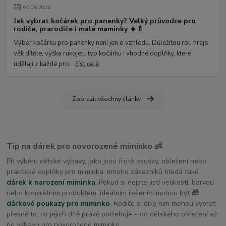
05
.
06
.
2026
Jak vybrat kočárek pro panenky? Velký průvodce pro
rodiče, prarodiče i malé maminky 👧🍼
Výběr kočárku pro panenky není jen o vzhledu. Důležitou roli hraje
věk dítěte, výška rukojeti, typ kočárku i vhodné doplňky, které
udělají z každé pro...
číst celé
Zobrazit všechny články
Tip na dárek pro novorozené miminko 👶
Při výběru dětské výbavy, jako jsou froté osušky, oblečení nebo
praktické doplňky pro miminka, mnoho zákazníků hledá také
dárek k narození miminka
. Pokud si nejste jistí velikostí, barvou
nebo konkrétním produktem, ideálním řešením mohou být
🎁
dárkové poukazy pro miminko
. Rodiče si díky nim mohou vybrat
přesně to, co jejich dítě právě potřebuje – od dětského oblečení až
po výbavu pro novorozené miminko.