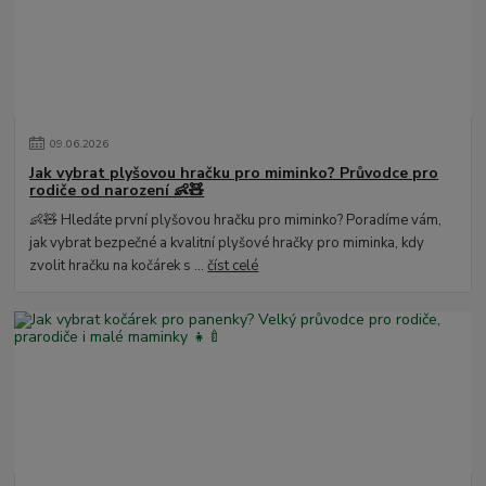
09
.
06
.
2026
Jak vybrat plyšovou hračku pro miminko? Průvodce pro
rodiče od narození 👶🧸
👶🧸 Hledáte první plyšovou hračku pro miminko? Poradíme vám,
jak vybrat bezpečné a kvalitní plyšové hračky pro miminka, kdy
zvolit hračku na kočárek s ...
číst celé