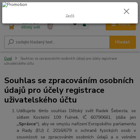
0
ks
CZK
+420 604 278 943
za
0,00 Kč
Zavřít
Menu
Hledat
Úvod
Souhlas se zpracováním osobních údajů pro účely registrace
uživatelského účtu
Souhlas se zpracováním osobních
údajů pro účely registrace
uživatelského účtu
Udělujete tímto souhlas Dětský svět Radek Šebesta, se
sídlem Kostelní 109 Fulnek, IČ 60790661, (dále jen
„Správce“
), aby ve smyslu nařízení Evropského parlamentu
a Rady (EU) č. 2016/679 o ochraně fyzických osob v
souvislosti se zpracováním osobních údajů a o volném