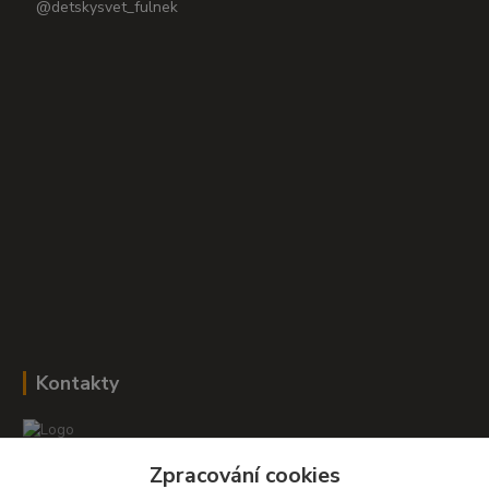
@detskysvet_fulnek
Kontakty
Zpracování cookies
Romana Šebestová