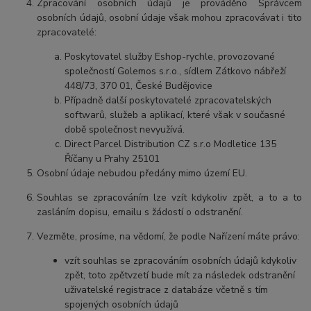
Zpracování osobních údajů je prováděno Správcem
osobních údajů, osobní údaje však mohou zpracovávat i tito
zpracovatelé:
Poskytovatel služby Eshop-rychle, provozované
společností Golemos s.r.o., sídlem Zátkovo nábřeží
448/73, 370 01, České Budějovice
Případně další poskytovatelé zpracovatelských
softwarů, služeb a aplikací, které však v současné
době společnost nevyužívá.
Direct Parcel Distribution CZ s.r.o Modletice 135
Říčany u Prahy 25101
Osobní údaje nebudou předány mimo území EU.
Souhlas se zpracováním lze vzít kdykoliv zpět, a to a to
zasláním dopisu, emailu s žádostí o odstranění.
Vezměte, prosíme, na vědomí, že podle Nařízení máte právo:
vzít souhlas se zpracováním osobních údajů kdykoliv
zpět, toto zpětvzetí bude mít za následek odstranění
uživatelské registrace z databáze včetně s tím
spojených osobních údajů