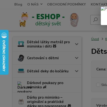
Blog
O NÁS
OBCHODNÍ PODMÍNKY
KONTAK
Úvod
K
Dětské látky metráž pro
miminka i děti 🧸
Děts
Cestování s dětmi
Cena:
Dětské deky do kočárku
Dárkové poukazy pro
Skl
miminko 👶
Dárky pro miminko –
originální a praktické
Výrob
dárky pro novorozence 🎁