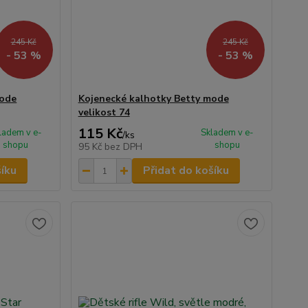
245 Kč
245 Kč
- 53 %
- 53 %
mode
Kojenecké kalhotky Betty mode
velikost 74
115 Kč
ladem v e-
Skladem v e-
/
ks
shopu
shopu
95 Kč
bez DPH
šíku
Přidat do košíku