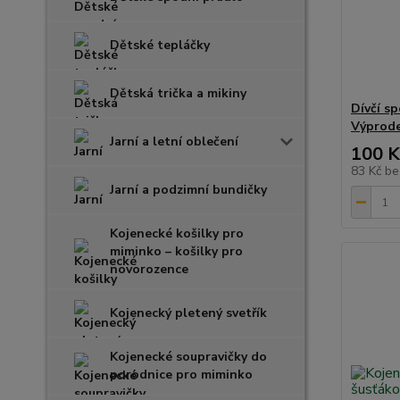
Dětské tepláčky
Dětská trička a mikiny
Dívčí sp
Výprode
Jarní a letní oblečení
100 K
83 Kč
be
Jarní a podzimní bundičky
Kojenecké košilky pro
miminko – košilky pro
novorozence
Kojenecký pletený svetřík
Kojenecké soupravičky do
porodnice pro miminko