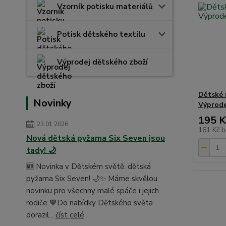
Vzorník potisku materiálů
Potisk dětského textilu
Výprodej dětského zboží
Dětské 
Novinky
Výprode
195 K
23.01.2026
161 Kč
b
Nová dětská pyžama Six Seven jsou
tady! 🌙
🆕 Novinka v Dětském světě: dětská
pyžama Six Seven! 🌙✨ Máme skvělou
novinku pro všechny malé spáče i jejich
rodiče 💙Do nabídky Dětského světa
dorazil...
číst celé