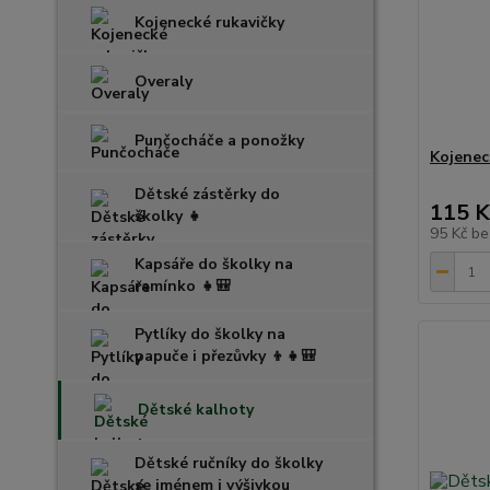
Kojenecké rukavičky
Overaly
Punčocháče a ponožky
Kojenec
Dětské zástěrky do
115 K
školky 👧
95 Kč
be
Kapsáře do školky na
ramínko 👧🎒
Pytlíky do školky na
papuče i přezůvky 👦👧🎒
Dětské kalhoty
Dětské ručníky do školky
se jménem i výšivkou