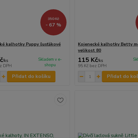
350 Kč
- 67 %
ké kalhotky Puppy šusťákové
Kojenecké kalhotky Betty 
velikost 80
č
115 Kč
Skladem v e-
Sk
/
ks
/
ks
shopu
z DPH
95 Kč
bez DPH
Přidat do košíku
Přidat do ko