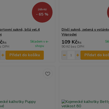
285 Kč
- 65 %
ortovní sukně, bílá vel.4
Dívčí sukně, zelená s volánk
j
Výprodej
č
109 Kč
Skladem v e-
Sk
/
ks
/
ks
shopu
z DPH
90 Kč
bez DPH
Přidat do košíku
Přidat do ko