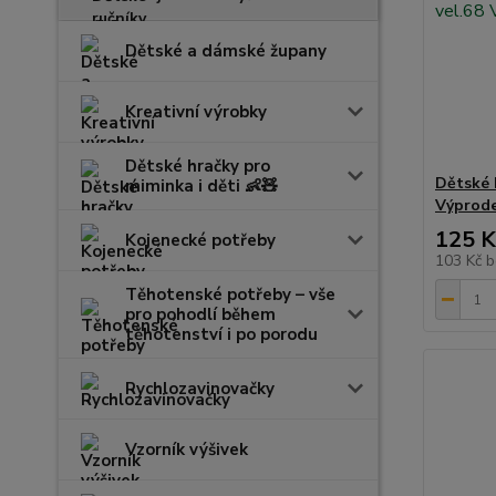
Dětské a dámské župany
Kreativní výrobky
Dětské hračky pro
Dětské 
miminka i děti 👶🧸
Výprode
125 K
Kojenecké potřeby
103 Kč
b
Těhotenské potřeby – vše
pro pohodlí během
těhotenství i po porodu
Rychlozavinovačky
Vzorník výšivek