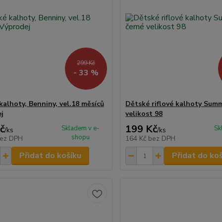
299 Kč
- 33 %
kalhoty, Benniny, vel.18 měsíců
Dětské riflové kalhoty Sum
j
velikost 98
č
199 Kč
Skladem v e-
Sk
/
ks
/
ks
shopu
ez DPH
164 Kč
bez DPH
Přidat do košíku
Přidat do ko