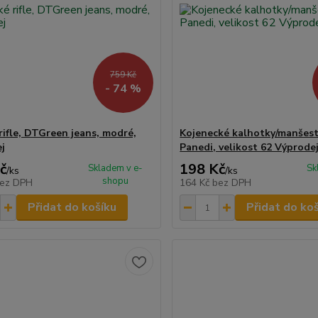
759 Kč
- 74 %
rifle, DTGreen jeans, modré,
Kojenecké kalhotky/manšest
j
Panedi, velikost 62 Výprode
č
198 Kč
Skladem v e-
Sk
/
ks
/
ks
shopu
ez DPH
164 Kč
bez DPH
Přidat do košíku
Přidat do ko