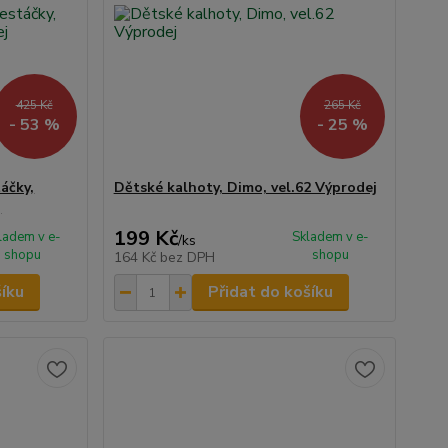
425 Kč
265 Kč
- 53 %
- 25 %
áčky,
Dětské kalhoty, Dimo, vel.62 Výprodej
j
199 Kč
ladem v e-
Skladem v e-
/
ks
shopu
shopu
164 Kč
bez DPH
šíku
Přidat do košíku