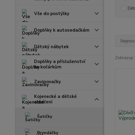
Dět
Vše do postýlky
Doplňky k autosedačkám
Nejnově
Dětský nábytek
Zobrazuji 
Doplňky a příslušenství
ke kočárkům
Zavinovačky
Kojenecké a dětské
oblečení
Šatičky
Bryndáčky