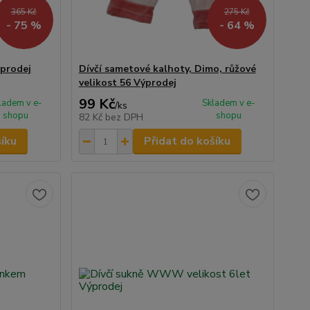
365 Kč
275 Kč
- 75 %
- 64 %
ýprodej
Dívčí sametové kalhoty, Dimo, růžové
velikost 56 Výprodej
99 Kč
ladem v e-
Skladem v e-
/
ks
shopu
shopu
82 Kč
bez DPH
šíku
Přidat do košíku