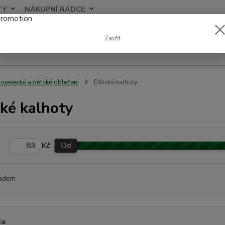
TY
NÁKUPNÍ RÁDCE
Nevíte
Zavřít
Hledat
+420
ojenecké a dětské oblečení
Dětské kalhoty
ké kalhoty
Kč
Od
adem
ce