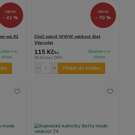
185 Kč
385 Kč
- 41 %
- 70 %
em vel.92
Dívčí sukně WWW velikost 6let
Výprodej
115 Kč
ladem v e-
Skladem v e-
/
ks
shopu
shopu
95 Kč
bez DPH
šíku
Přidat do košíku