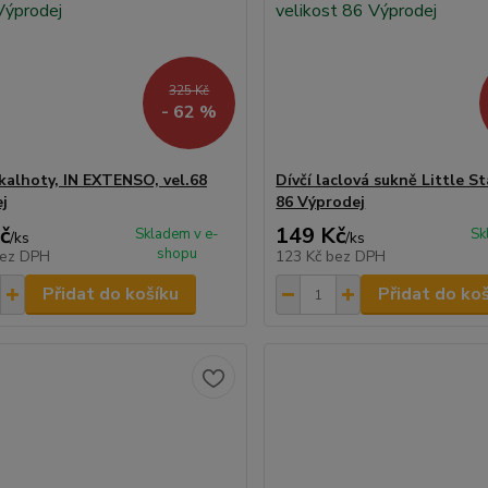
325 Kč
- 62 %
kalhoty, IN EXTENSO, vel.68
Dívčí laclová sukně Little St
j
86 Výprodej
č
149 Kč
Skladem v e-
Sk
/
ks
/
ks
shopu
ez DPH
123 Kč
bez DPH
Přidat do košíku
Přidat do ko