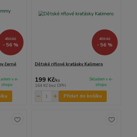
450 Kč
455 Kč
- 56 %
- 56 %
my černé
Dětské riflové kraťásky Kalimero
199 Kč
ladem v e-
Skladem v e-
/
ks
shopu
shopu
164 Kč
bez DPH
šíku
Přidat do košíku