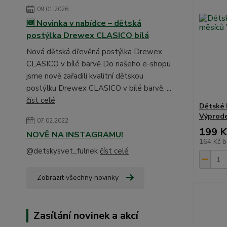
09.01.2026
🆕 Novinka v nabídce – dětská
postýlka Drewex CLASICO bílá
Nová dětská dřevěná postýlka Drewex
CLASICO v bílé barvě Do našeho e-shopu
jsme nově zařadili kvalitní dětskou
postýlku Drewex CLASICO v bílé barvě, ...
číst celé
Dětské 
Výprode
07.02.2022
199 K
NOVĚ NA INSTAGRAMU!
164 Kč
b
@detskysvet_fulnek
číst celé
Zobrazit všechny novinky
Zasílání novinek a akcí