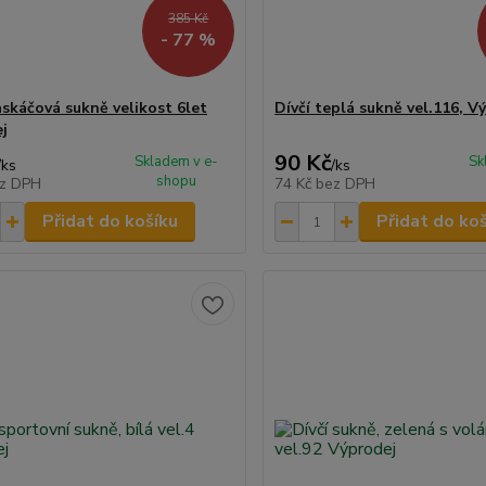
385 Kč
- 77 %
askáčová sukně velikost 6let
Dívčí teplá sukně vel.116, V
j
90 Kč
Skladem v e-
Sk
/
ks
/
ks
shopu
z DPH
74 Kč
bez DPH
Přidat do košíku
Přidat do ko