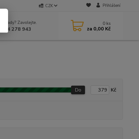
Přihlášení
CZK
 si rady? Zavolejte.
0
ks
za
0,00 Kč
 604 278 943
Do
Kč