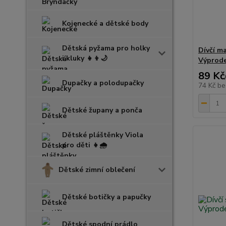
Kojenecké a dětské body
Dětská pyžama pro holky
Dívčí m
i kluky 👧👦🌙
Výprode
89 Kč
Dupačky a polodupačky
74 Kč
be
Dětské župany a ponča
Dětské pláštěnky Viola
pro děti 👧🌧️
Dětské zimní oblečení
Dětské botičky a papučky
Dětské spodní prádlo