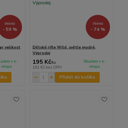
360 Kč
759 Kč
- 59 %
- 74 %
ar velikost
Dětské rifle Wild, světle modré,
Výprodej
195 Kč
ladem v e-
Skladem v e-
/
ks
shopu
shopu
161 Kč
bez DPH
šíku
Přidat do košíku