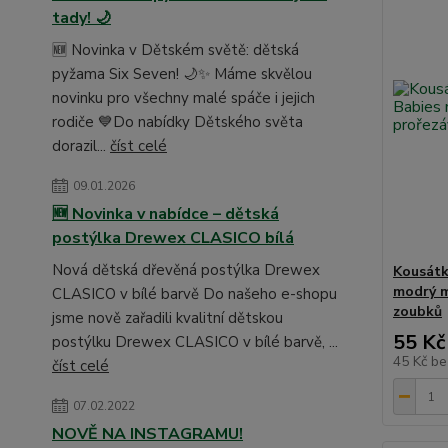
tady! 🌙
🆕 Novinka v Dětském světě: dětská
pyžama Six Seven! 🌙✨ Máme skvělou
novinku pro všechny malé spáče i jejich
rodiče 💙Do nabídky Dětského světa
dorazil...
číst celé
09.01.2026
🆕 Novinka v nabídce – dětská
postýlka Drewex CLASICO bílá
Nová dětská dřevěná postýlka Drewex
Kousátk
modrý m
CLASICO v bílé barvě Do našeho e-shopu
zoubků
jsme nově zařadili kvalitní dětskou
55 Kč
postýlku Drewex CLASICO v bílé barvě, ...
45 Kč
be
číst celé
07.02.2022
NOVĚ NA INSTAGRAMU!