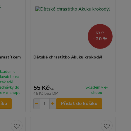
69 Kč
- 20 %
hrastítkem
Dětské chrastítko Akuku krokodýl
kladem u
avatele, na
základě
55 Kč
ednávky do
Skladem v e-
/
ks
e v e-shopu
shopu
45 Kč
bez DPH
šíku
Přidat do košíku