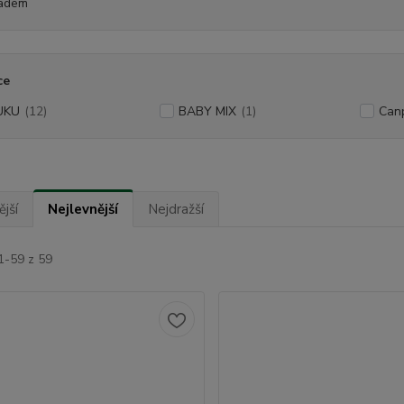
adem
ce
UKU
(12)
BABY MIX
(1)
Can
jší
Nejlevnější
Nejdražší
1-59 z 59