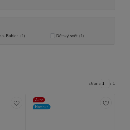
pol Babies
(1)
Dětský svět
(1)
strana
z 1
Akce
Novinka