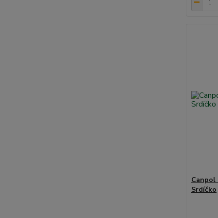
Canpol 
Srdíčko