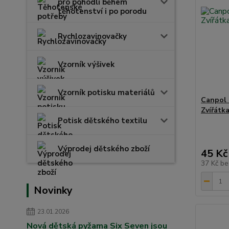
pro pohodlí během
těhotenství i po porodu
Rychlozavinovačky
Vzorník výšivek
Vzorník potisku materiálů
Canpol 
Zvířátk
Potisk dětského textilu
Výprodej dětského zboží
45 Kč
37 Kč
be
Novinky
23.01.2026
Nová dětská pyžama Six Seven jsou