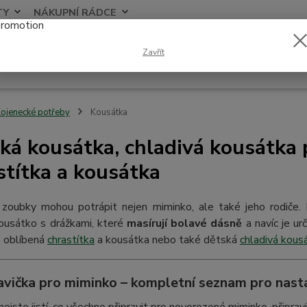
TY
NÁKUPNÍ RÁDCE
Nevíte
Zavřít
Hledat
+420
ojenecké potřeby
Kousátka
ká kousátka, chladivá kousátka p
stítka a kousátka
 zoubky mohou potrápit nejen miminko, ale také jeho rodiče
ousátko s drážkami, které
masírují bolavé dásně
a navíc je ur
, oblíbená
chrastítka
a kousátka nebo také dětská
chladivá kous
avička pro miminko – kompletní seznam pro nastá