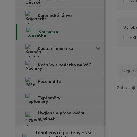
Skl
Kojenecké láhve
Výrob
Kousátka
AK
Koupání miminka
Nočníky a sedátka na WC
Nejnově
Péče o dítě
Zobrazuji 
Teploměry
Hygiena a přebalování
miminek
Těhotenské potřeby – vše