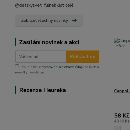
@detskysvet_fulnek
číst celé
Zobrazit všechny novinky
Zasílání novinek a akcí
Přihlásit se
Souhlasím se
zpracováním osobních údajů
za účelem
rozesílky newsletteru.
Recenze Heureka
Canpol 
58 Kč
48 Kč
be