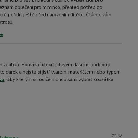
vili jsme pro vás přehledný článek
Výbavička pro
seznam oblečení pro miminko, přehled potřeb do
dobré pořídit ještě před narozením dítěte. Článek vám
tresu.
če
 zoubků. Pomáhají ulevit citlivým dásním, podporují
te dárek a nejste si jistí tvarem, materiálem nebo typem
ko
, díky kterým si rodiče mohou sami vybrat kousátka
75 Kč