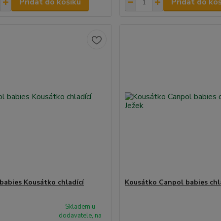
Přidat do košíku
Přidat do ko
babies Kousátko chladící
Kousátko Canpol babies chla
Skladem u
dodavatele, na