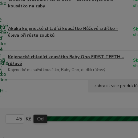
Sk
sh
kousátko na zuby
Akuku kojenecké chladící kousátko Růžové srdíčko –
Sk
sh
úleva při růstu zoubků
Kojenecké chladící kousátko Baby Ono FIRST TEETH –
Sk
růžové
sh
Kojenecké masážní kousátko, Baby Ono, dudlík růžový
zobrazit více produktů
Kč
Od