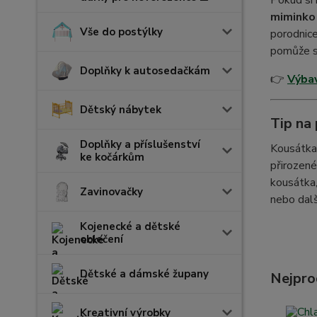
Pokud si 
miminko 
Vše do postýlky
porodnice
pomůže sn
Doplňky k autosedačkám
👉
Výbav
Dětský nábytek
Tip na
Doplňky a příslušenství
Kousátka 
ke kočárkům
přirozené
kousátka
Zavinovačky
nebo dalš
Kojenecké a dětské
oblečení
Dětské a dámské župany
Nejpro
Kreativní výrobky