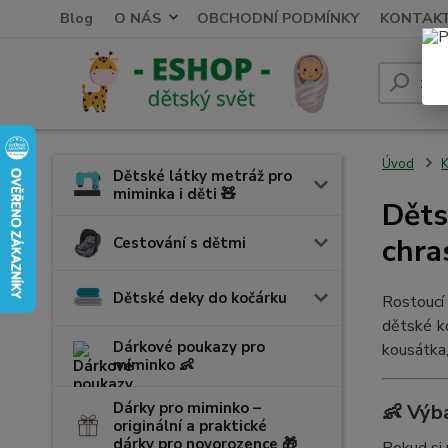
Blog
O NÁS
OBCHODNÍ PODMÍNKY
KONTAK
Úvod
K
Dětské látky metráž pro
miminka i děti 🧸
Děts
chra
Cestování s dětmi
Dětské deky do kočárku
Rostoucí
dětské k
Dárkové poukazy pro
kousátka
miminko 👶
Dárky pro miminko –
👶 Výb
originální a praktické
dárky pro novorozence 🎁