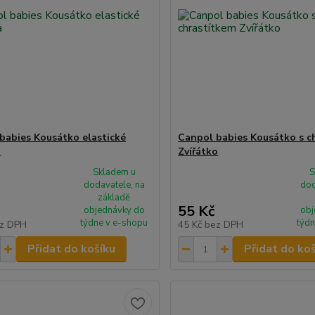
babies Kousátko elastické
Canpol babies Kousátko s c
a
Zvířátko
Skladem u
S
dodavatele, na
dod
základě
55 Kč
objednávky do
obj
týdne v e-shopu
týdn
z DPH
45 Kč
bez DPH
Přidat do košíku
Přidat do ko