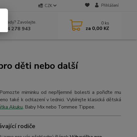
Přihlášení
CZK
 si rady? Zavolejte.
0
ks
za
0,00 Kč
 604 278 943
ro děti nebo další
. Pomozte miminku od nepříjemné bolesti a pořiďte mu
čeno také k ochlazení v lednici. Vybírejte klasická dětská
átka Akuku
, Baby Mix nebo Tommee Tippee.
vající rodiče