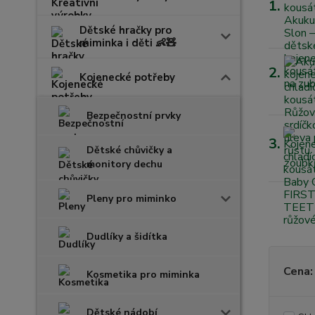
1.
Dětské hračky pro
miminka i děti 👶🧸
2.
Kojenecké potřeby
Bezpečnostní prvky
3.
Dětské chůvičky a
monitory dechu
Pleny pro miminko
Dudlíky a šidítka
Cena:
Kosmetika pro miminka
Dětské nádobí