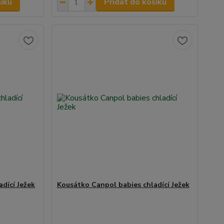
šíku
Přidat do košíku
dící Ježek
Kousátko Canpol babies chladící Ježek