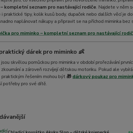
nejste jistí, co všechno připravit pro novorozené miminko, připra
– kompletní seznam pro nastávající rodiče
. Najdete v něm 
 i praktické tipy, kolik kusů body, dupaček nebo dalších věcí je 
adno naplánovat nákupy a připravit se na příchod miminka bez s
ička pro miminko – kompletní seznam pro nastávající rodi
 praktický dárek pro miminko 👶
jsou skvělou pomůckou pro miminka v období prořezávání prvních
 zkoumání a zároveň rozvíjejí dětskou motoriku. Pokud ale vybírá
, praktickým řešením mohou být
🎁
dárkový poukaz pro mimin
í potřeby pro své dítě.
dávanější
Chladící kousátko Akuku Slon – dětské kojenecké