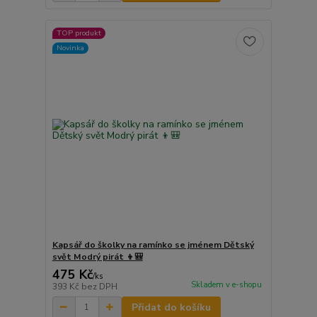
TOP produkt
Novinka
Kapsář do školky na ramínko se jménem Dětský
svět Modrý pirát 👦🎒
475 Kč
/
ks
Skladem v e-shopu
393 Kč
bez DPH
Přidat do košíku