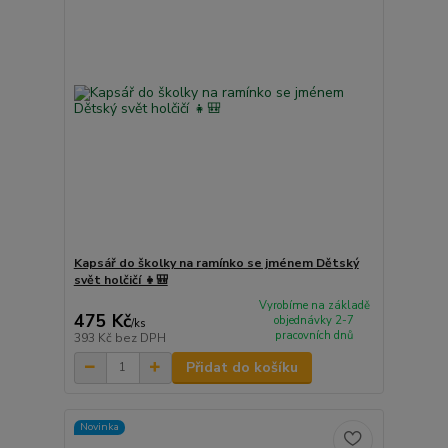
Kapsář do školky na ramínko se jménem Dětský
svět holčičí 👧🎒
Vyrobíme na základě
475 Kč
objednávky 2-7
/
ks
pracovních dnů
393 Kč
bez DPH
Přidat do košíku
Novinka