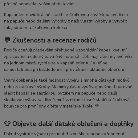
přesně odpovídat vašim představám.
Kapsář lze navíc krásně sladit se školkovou zástěrkou, pytlíkem
na papuče nebo dalšími výrobky z naší vlastní výroby a vytvořit
tak jednotnou školkovou kolekci.
💬 Zkušenosti a recenze rodičů
Rodiče oceňují především přehledné uspořádání kapes, kvalitní
zpracování a odolný bavlněný materiál. Děti mají všechny své věci
na jednom místě, rychle se v kapsáři orientují a učí se
samostatnosti při každodenním převlékání i ukládání oblečení.
Velmi oblíbená je také možnost výběru z mnoha dětských motivů
nebo zakázkové výroby. Maminky často využívají možnost barevně
sladit kapsář se zástěrkou, pytlíkem na papuče nebo další
školkovou výbavou, díky čemuž vznikne krásně sladěná školková
kolekce pro první dny dítěte v mateřské škole. 💛
👕 Objevte další dětské oblečení a doplňky
Pokud vybíráte výbavu pro mateřskou školu nebo každodenní