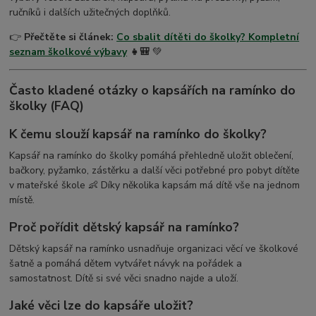
ručníků i dalších užitečných doplňků.
👉
Přečtěte si článek:
Co sbalit dítěti do školky? Kompletní
seznam školkové výbavy
👧🎒
💚
Často kladené otázky o kapsářích na ramínko do
školky (FAQ)
K čemu slouží kapsář na ramínko do školky?
Kapsář na ramínko do školky pomáhá přehledně uložit oblečení,
bačkory, pyžamko, zástěrku a další věci potřebné pro pobyt dítěte
v mateřské škole 👶 Díky několika kapsám má dítě vše na jednom
místě.
Proč pořídit dětský kapsář na ramínko?
Dětský kapsář na ramínko usnadňuje organizaci věcí ve školkové
šatně a pomáhá dětem vytvářet návyk na pořádek a
samostatnost. Dítě si své věci snadno najde a uloží.
Jaké věci lze do kapsáře uložit?