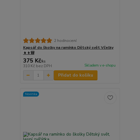
2 hodnocení
Kapsář do školky na ramínko Dětský svět Včelky
👧👦🎒
375 Kč
/
ks
Skladem v e-shopu
310 Kč
bez DPH
Přidat do košíku
Novinka