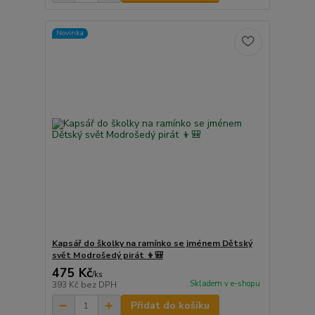
Novinka
Kapsář do školky na ramínko se jménem Dětský
svět Modrošedý pirát 👦🎒
475 Kč
/
ks
Skladem v e-shopu
393 Kč
bez DPH
Přidat do košíku