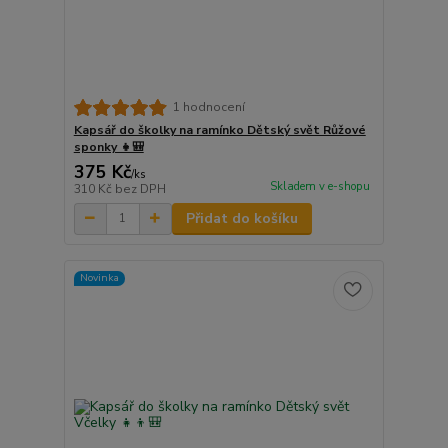
1 hodnocení
Kapsář do školky na ramínko Dětský svět Růžové
sponky 👧🎒
375 Kč
/
ks
Skladem v e-shopu
310 Kč
bez DPH
Přidat do košíku
Novinka