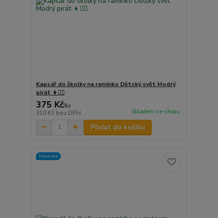
Kapsář do školky na ramínko Dětský svět Modrý
pirát 👦🏴‍☠️
375 Kč
/
ks
Skladem v e-shopu
310 Kč
bez DPH
Přidat do košíku
Novinka