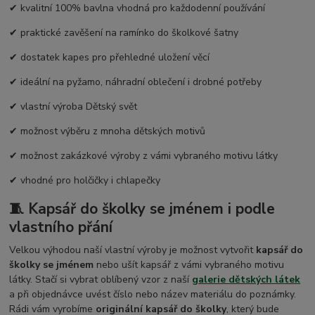
✔ kvalitní 100% bavlna vhodná pro každodenní používání
✔ praktické zavěšení na ramínko do školkové šatny
✔ dostatek kapes pro přehledné uložení věcí
✔ ideální na pyžamo, náhradní oblečení i drobné potřeby
✔ vlastní výroba Dětský svět
✔ možnost výběru z mnoha dětských motivů
✔ možnost zakázkové výroby z vámi vybraného motivu látky
✔ vhodné pro holčičky i chlapečky
🧵 Kapsář do školky se jménem i podle
vlastního přání
Velkou výhodou naší vlastní výroby je možnost vytvořit
kapsář do
školky se jménem
nebo ušít kapsář z vámi vybraného motivu
látky. Stačí si vybrat oblíbený vzor z naší
galerie dětských látek
a při objednávce uvést číslo nebo název materiálu do poznámky.
Rádi vám vyrobíme
originální kapsář do školky
, který bude