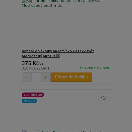
Kapsář do školky na ramínko Dětský svět
Modrošedý pirát 👦🏴‍☠️
375 Kč
/
ks
Skladem v e-shopu
310 Kč
bez DPH
Přidat do košíku
TOP produkt
Novinka