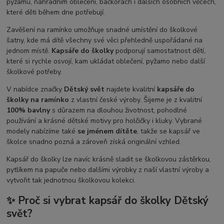
pyžamu, náhradním oblečení, bačkorách i dalších osobních věcech,
které děti během dne potřebují.
Zavěšení na ramínko umožňuje snadné umístění do školkové
šatny, kde má dítě všechny své věci přehledně uspořádané na
jednom místě.
Kapsáře do školky
podporují samostatnost dětí,
které si rychle osvojí, kam ukládat oblečení, pyžamo nebo další
školkové potřeby.
V nabídce značky
Dětský svět
najdete kvalitní
kapsáře do
školky na ramínko
z vlastní české výroby. Šijeme je z kvalitní
100% bavlny
s důrazem na dlouhou životnost, pohodlné
používání a krásné dětské motivy pro holčičky i kluky. Vybrané
modely nabízíme také
se jménem dítěte
, takže se kapsář ve
školce snadno pozná a zároveň získá originální vzhled.
Kapsář do školky lze navíc krásně sladit se školkovou zástěrkou,
pytlíkem na papuče nebo dalšími výrobky z naší vlastní výroby a
vytvořit tak jednotnou školkovou kolekci.
✨ Proč si vybrat kapsář do školky Dětský
svět?