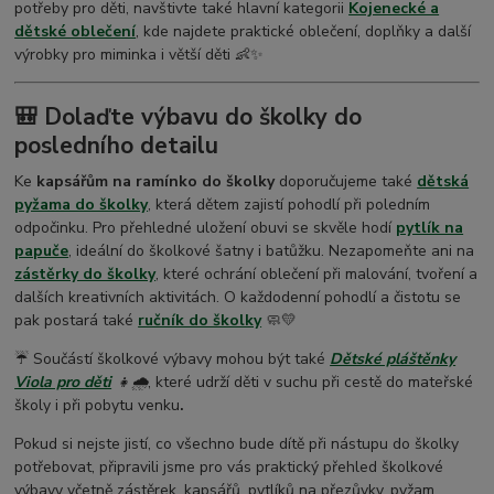
potřeby pro děti, navštivte také hlavní kategorii
Kojenecké a
dětské oblečení
, kde najdete praktické oblečení, doplňky a další
výrobky pro miminka i větší děti 👶✨
🎒
Dolaďte výbavu do školky do
posledního detailu
Ke
kapsářům na ramínko do školky
doporučujeme také
dětská
pyžama do školky
, která dětem zajistí pohodlí při poledním
odpočinku. Pro přehledné uložení obuvi se skvěle hodí
pytlík na
papuče
, ideální do školkové šatny i batůžku. Nezapomeňte ani na
zástěrky do školky
, které ochrání oblečení při malování, tvoření a
dalších kreativních aktivitách. O každodenní pohodlí a čistotu se
pak postará také
ručník do školky
🧼💛
☔ Součástí školkové výbavy mohou být také
Dětské pláštěnky
Viola pro děti
👧🌧️
, které udrží děti v suchu při cestě do mateřské
školy i při pobytu venku
.
Pokud si nejste jistí, co všechno bude dítě při nástupu do školky
potřebovat, připravili jsme pro vás praktický přehled školkové
výbavy včetně zástěrek, kapsářů, pytlíků na přezůvky, pyžam,