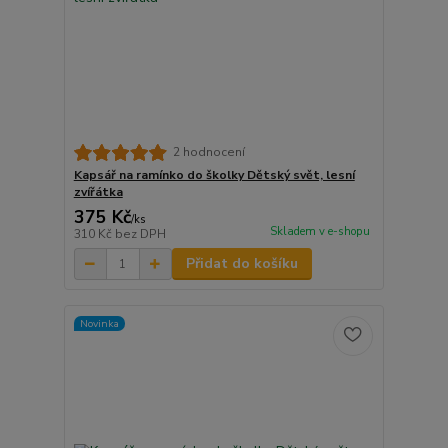
2 hodnocení
Kapsář na ramínko do školky Dětský svět, lesní
zvířátka
375 Kč
/
ks
Skladem v e-shopu
310 Kč
bez DPH
Přidat do košíku
Novinka