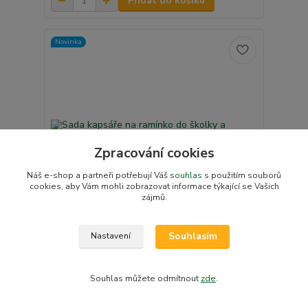
Přidat do košíku
Novinka
Zpracování cookies
Náš e-shop a partneři potřebují Váš
souhlas
s použitím souborů
cookies, aby Vám mohli zobrazovat informace týkající se Vašich
zájmů.
Souhlasím
Nastavení
Sada kapsáře na ramínko do školky a pytlíčku na
botičky Dětský svět mouse holčičí s výšivkou
jména
Souhlas můžete odmítnout
zde
.
Vyrobíme na základě
625 Kč
objednávky 2-7
/
ks