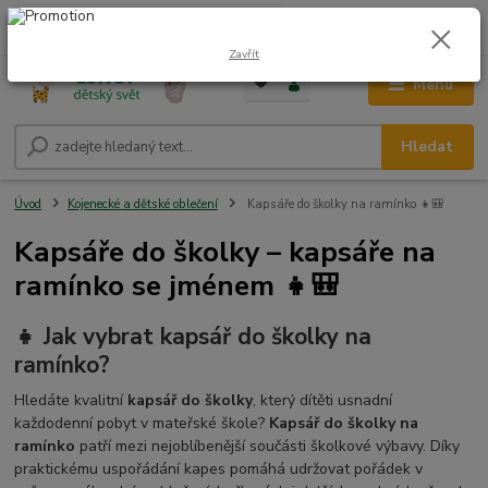
0
ks
CZK
+420 604 278 943
za
0,00 Kč
Zavřít
Menu
Hledat
Úvod
Kojenecké a dětské oblečení
Kapsáře do školky na ramínko 👧🎒
Kapsáře do školky – kapsáře na
ramínko se jménem 👧🎒
👧 Jak vybrat kapsář do školky na
ramínko?
Hledáte kvalitní
kapsář do školky
, který dítěti usnadní
každodenní pobyt v mateřské škole?
Kapsář do školky na
ramínko
patří mezi nejoblíbenější součásti školkové výbavy. Díky
praktickému uspořádání kapes pomáhá udržovat pořádek v