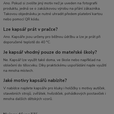
Ano. Pokud si zvolíte jiný motiv než je uveden na fotografii
produktu, jedná se o zakázkovou výrobu na přání zákazníka.
Takovou objednávku je nutné uhradit předem platební kartou
nebo pomocí QR kódu.
Lze kapsář prát v pračce?
Ano. Kapsáře jsou určeny pro běžnou údržbu a lze je prát při
doporučené teplotě do 40 °C.
Je kapsář vhodný pouze do mateřské školy?
Ne. Kapsář lze využít také doma, ve škole nebo například na
oblečení do tělocviku. Díky praktickému uspořádání najde využití
na mnoha místech.
Jaké motivy kapsářů nabízíte?
V nabídce najdete kapsáře pro kluky i holčičky s motivy autíček,
stavebních strojů, zvířátek, hvězdiček, pohádkových postaviček i
mnoha dalších dětských vzorů.