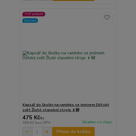
TOP produkt
Novinka
Kapsář do školky na ramínko se jménem Dětský
svět Žluté stavební stroje 👦🎒
475 Kč
/
ks
Skladem v e-shopu
393 Kč
bez DPH
Přidat do košíku