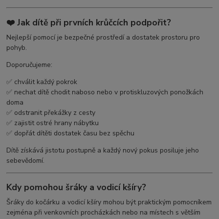
❤️ Jak dítě při prvních krůčcích podpořit?
Nejlepší pomocí je bezpečné prostředí a dostatek prostoru pro
pohyb.
Doporučujeme:
✅ chválit každý pokrok
✅ nechat dítě chodit naboso nebo v protiskluzových ponožkách
doma
✅ odstranit překážky z cesty
✅ zajistit ostré hrany nábytku
✅ dopřát dítěti dostatek času bez spěchu
Dítě získává jistotu postupně a každý nový pokus posiluje jeho
sebevědomí.
Kdy pomohou šráky a vodicí kšíry?
Šráky do kočárku a vodicí kšíry mohou být praktickým pomocníkem
zejména při venkovních procházkách nebo na místech s větším