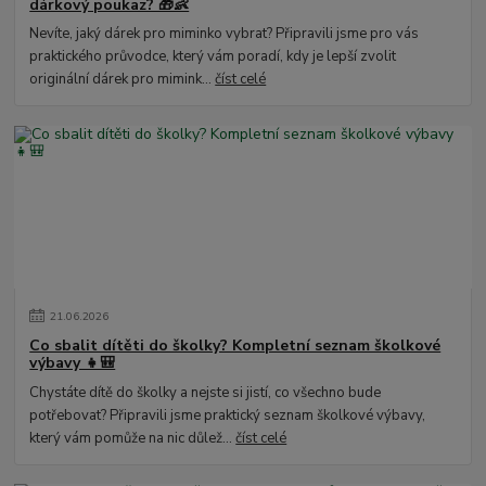
dárkový poukaz? 🎁👶
Nevíte, jaký dárek pro miminko vybrat? Připravili jsme pro vás
praktického průvodce, který vám poradí, kdy je lepší zvolit
originální dárek pro mimink...
číst celé
21
.
06
.
2026
Co sbalit dítěti do školky? Kompletní seznam školkové
výbavy 👧🎒
Chystáte dítě do školky a nejste si jistí, co všechno bude
potřebovat? Připravili jsme praktický seznam školkové výbavy,
který vám pomůže na nic důlež...
číst celé