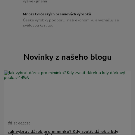
výšivek jména
Množství českých prémiových výrobků
České výrobky podporují naši ekonomiku a vyznačují se
světovou kvalitou
Novinky z našeho blogu
30
.
06
.
2026
Jak vybrat dárek pro miminko? Kdy zvolit dárek a kdy