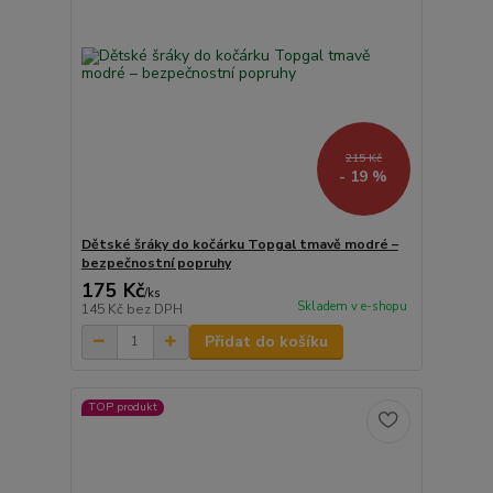
215 Kč
- 19 %
Dětské šráky do kočárku Topgal tmavě modré –
bezpečnostní popruhy
175 Kč
/
ks
Skladem v e-shopu
145 Kč
bez DPH
Přidat do košíku
TOP produkt