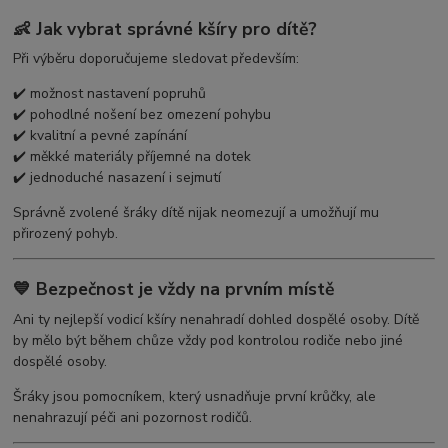
👶 Jak vybrat správné kšíry pro dítě?
Při výběru doporučujeme sledovat především:
✔️ možnost nastavení popruhů
✔️ pohodlné nošení bez omezení pohybu
✔️ kvalitní a pevné zapínání
✔️ měkké materiály příjemné na dotek
✔️ jednoduché nasazení i sejmutí
Správně zvolené šráky dítě nijak neomezují a umožňují mu
přirozený pohyb.
💙 Bezpečnost je vždy na prvním místě
Ani ty nejlepší vodicí kšíry nenahradí dohled dospělé osoby. Dítě
by mělo být během chůze vždy pod kontrolou rodiče nebo jiné
dospělé osoby.
Šráky jsou pomocníkem, který usnadňuje první krůčky, ale
nenahrazují péči ani pozornost rodičů.