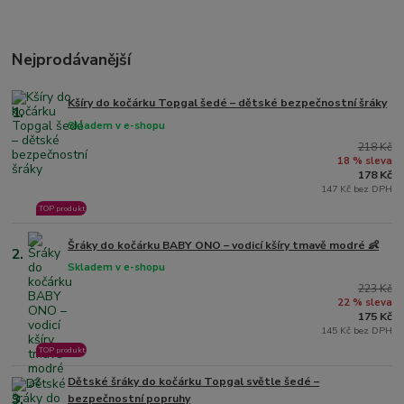
Nejprodávanější
Kšíry do kočárku Topgal šedé – dětské bezpečnostní šráky
1.
Skladem v e-shopu
218 Kč
18 % sleva
178 Kč
147 Kč bez DPH
TOP produkt
Šráky do kočárku BABY ONO – vodicí kšíry tmavě modré 👶
2.
Skladem v e-shopu
223 Kč
22 % sleva
175 Kč
145 Kč bez DPH
TOP produkt
Dětské šráky do kočárku Topgal světle šedé –
3.
bezpečnostní popruhy