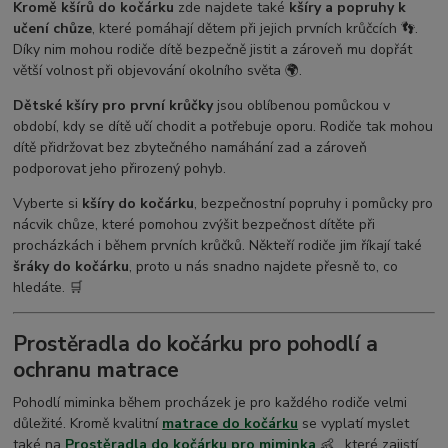
Kromě kšírů do kočárku
zde najdete také
kšíry a popruhy k
učení chůze
, které pomáhají dětem při jejich prvních krůčcích 👣.
Díky nim mohou rodiče dítě bezpečně jistit a zároveň mu dopřát
větší volnost při objevování okolního světa 🌍.
Dětské kšíry pro první krůčky
jsou oblíbenou pomůckou v
období, kdy se dítě učí chodit a potřebuje oporu. Rodiče tak mohou
dítě přidržovat bez zbytečného namáhání zad a zároveň
podporovat jeho přirozený pohyb.
Vyberte si
kšíry do kočárku
, bezpečnostní popruhy i pomůcky pro
nácvik chůze, které pomohou zvýšit bezpečnost dítěte při
procházkách i během prvních krůčků. Někteří rodiče jim říkají také
šráky do kočárku
, proto u nás snadno najdete přesně to, co
hledáte. 🛒
Prostěradla do kočárku pro pohodlí a
ochranu matrace
Pohodlí miminka během procházek je pro každého rodiče velmi
důležité. Kromě kvalitní
matrace do kočárku
se vyplatí myslet
také na
Prostěradla do kočárku pro miminka
👶 , které zajistí