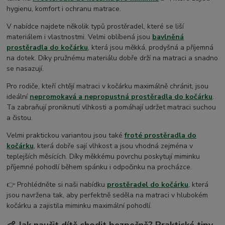
hygienu, komfort i ochranu matrace.
V nabídce najdete několik typů prostěradel, které se liší
materiálem i vlastnostmi. Velmi oblíbená jsou
bavlněná
prostěradla do kočárku
, která jsou měkká, prodyšná a příjemná
na dotek. Díky pružnému materiálu dobře drží na matraci a snadno
se nasazují.
Pro rodiče, kteří chtějí matraci v kočárku maximálně chránit, jsou
ideální
nepromokavá a nepropustná prostěradla do kočárku
.
Ta zabraňují proniknutí vlhkosti a pomáhají udržet matraci suchou
a čistou.
Velmi praktickou variantou jsou také
froté prostěradla do
kočárku
, která dobře sají vlhkost a jsou vhodná zejména v
teplejších měsících. Díky měkkému povrchu poskytují miminku
příjemné pohodlí během spánku i odpočinku na procházce.
👉 Prohlédněte si naši nabídku
prostěradel do kočárku
, která
jsou navržena tak, aby perfektně seděla na matraci v hlubokém
kočárku a zajistila miminku maximální pohodlí.