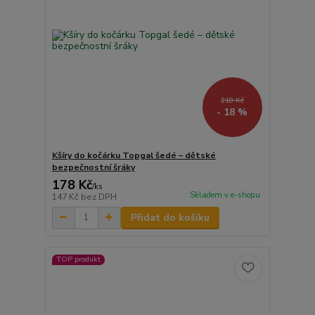
218 Kč
- 18 %
Kšíry do kočárku Topgal šedé – dětské
bezpečnostní šráky
178 Kč
/
ks
Skladem v e-shopu
147 Kč
bez DPH
Přidat do košíku
TOP produkt