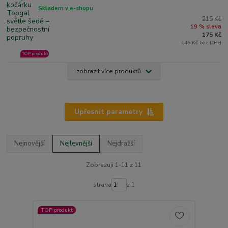
Skladem v e-shopu
215 Kč
19 % sleva
175 Kč
145 Kč bez DPH
TOP produkt
zobrazit více produktů
Upřesnit parametry
Nejnovější
Nejlevnější
Nejdražší
Zobrazuji 1-11 z 11
strana
z 1
TOP produkt