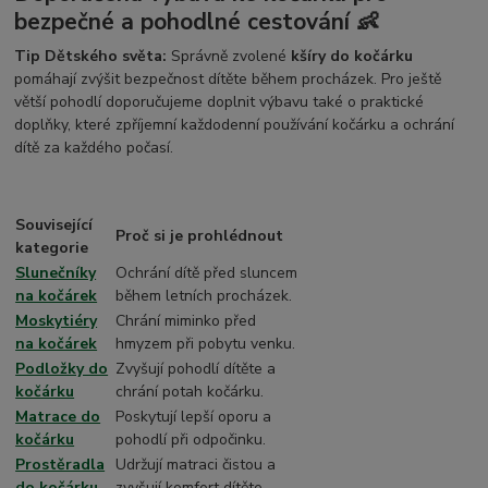
bezpečné a pohodlné cestování 👶
Tip Dětského světa:
Správně zvolené
kšíry do kočárku
pomáhají zvýšit bezpečnost dítěte během procházek. Pro ještě
větší pohodlí doporučujeme doplnit výbavu také o praktické
doplňky, které zpříjemní každodenní používání kočárku a ochrání
dítě za každého počasí.
Související
Proč si je prohlédnout
kategorie
Slunečníky
Ochrání dítě před sluncem
na kočárek
během letních procházek.
Moskytiéry
Chrání miminko před
na kočárek
hmyzem při pobytu venku.
Podložky do
Zvyšují pohodlí dítěte a
kočárku
chrání potah kočárku.
Matrace do
Poskytují lepší oporu a
kočárku
pohodlí při odpočinku.
Prostěradla
Udržují matraci čistou a
do kočárku
zvyšují komfort dítěte.