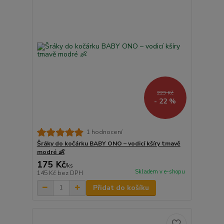
223 Kč
- 22 %
1 hodnocení
Šráky do kočárku BABY ONO – vodicí kšíry tmavě
modré 👶
175 Kč
/
ks
Skladem v e-shopu
145 Kč
bez DPH
Přidat do košíku