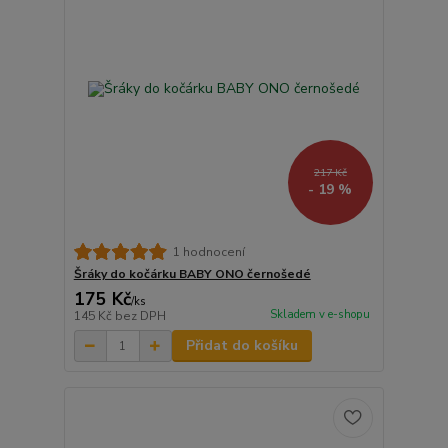
217 Kč
- 19 %
1 hodnocení
Šráky do kočárku BABY ONO černošedé
175 Kč
/
ks
Skladem v e-shopu
145 Kč
bez DPH
Přidat do košíku