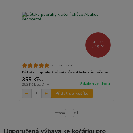
439 Kč
- 19 %
2 hodnocení
Dětské popruhy k učení chůze Abakus šedočerné
355 Kč
/
ks
Skladem v e-shopu
293 Kč
bez DPH
Přidat do košíku
strana
z 1
Doporučená výbava ke kočárku pro