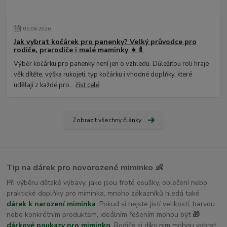
05
.
06
.
2026
Jak vybrat kočárek pro panenky? Velký průvodce pro
rodiče, prarodiče i malé maminky 👧🍼
Výběr kočárku pro panenky není jen o vzhledu. Důležitou roli hraje
věk dítěte, výška rukojeti, typ kočárku i vhodné doplňky, které
udělají z každé pro...
číst celé
Zobrazit všechny články
Tip na dárek pro novorozené miminko 👶
Při výběru dětské výbavy, jako jsou froté osušky, oblečení nebo
praktické doplňky pro miminka, mnoho zákazníků hledá také
dárek k narození miminka
. Pokud si nejste jistí velikostí, barvou
nebo konkrétním produktem, ideálním řešením mohou být
🎁
dárkové poukazy pro miminko
. Rodiče si díky nim mohou vybrat