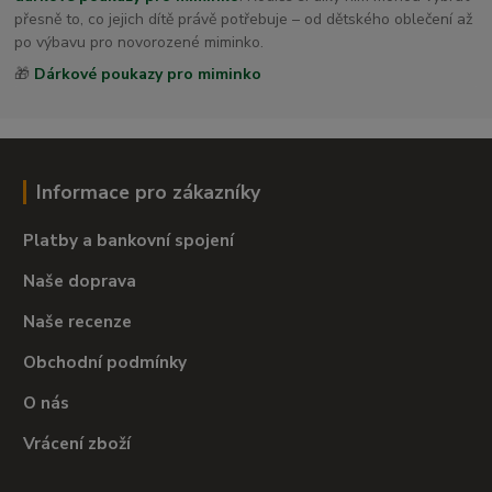
přesně to, co jejich dítě právě potřebuje – od dětského oblečení až
po výbavu pro novorozené miminko.
🎁
Dárkové poukazy pro miminko
Informace pro zákazníky
Platby a bankovní spojení
Naše doprava
Naše recenze
Obchodní podmínky
O nás
Vrácení zboží