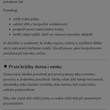
pohybem lidí.
Pomáhají:
snížit riziko pádu,
udržet dítě v bezpečné vzdálenosti,
podpořit první samostatné kroky,
šetřit záda rodičů, kteří se nemusí neustále sklánět.
Je důležité si uvědomit, že šráky nejsou určeny k zavěšení dítěte
ani k nahrazení dohledu rodičů. Slouží pouze jako bezpečnostní
pomůcka při nácviku chůze.
🌳 První krůčky doma i venku
Doma bývá ideální prostředí pro první pokusy díky rovnému
povrchu a známému prostředí. Venku však dítě čekají nerovnosti,
obrubníky nebo kluzké chodníky, kde mohou být vodicí kšíry
velkým pomocníkem.
Díky nim získá dítě větší jistotu a rodiče větší klid při společných
procházkách.