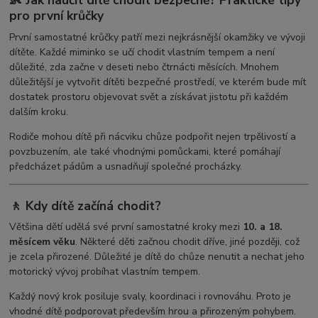
👶 Jak naučit dítě chodit bezpečně? Praktické tipy
pro první krůčky
První samostatné krůčky patří mezi nejkrásnější okamžiky ve vývoji
dítěte. Každé miminko se učí chodit vlastním tempem a není
důležité, zda začne v deseti nebo čtrnácti měsících. Mnohem
důležitější je vytvořit dítěti bezpečné prostředí, ve kterém bude mít
dostatek prostoru objevovat svět a získávat jistotu při každém
dalším kroku.
Rodiče mohou dítě při nácviku chůze podpořit nejen trpělivostí a
povzbuzením, ale také vhodnými pomůckami, které pomáhají
předcházet pádům a usnadňují společné procházky.
🚶 Kdy dítě začíná chodit?
Většina dětí udělá své první samostatné kroky mezi
10. a 18.
měsícem věku
. Některé děti začnou chodit dříve, jiné později, což
je zcela přirozené. Důležité je dítě do chůze nenutit a nechat jeho
motorický vývoj probíhat vlastním tempem.
Každý nový krok posiluje svaly, koordinaci i rovnováhu. Proto je
vhodné dítě podporovat především hrou a přirozeným pohybem.