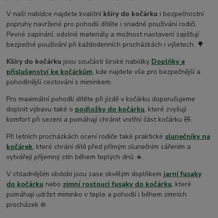
V naší nabídce najdete kvalitní
kšíry do kočárku
i bezpečnostní
popruhy navržené pro pohodlí dítěte i snadné používání rodiči.
Pevné zapínání, odolné materiály a možnost nastavení zajišťují
bezpečné používání při každodenních procházkách i výletech. 🌳
Kšíry do kočárku
jsou součástí široké nabídky
Doplňky a
příslušenství ke kočárkům
, kde najdete vše pro bezpečnější a
pohodlnější cestování s miminkem.
Pro maximální pohodlí dítěte při jízdě v kočárku doporučujeme
doplnit výbavu také o
podložky do kočárku
, které zvyšují
komfort při sezení a pomáhají chránit vnitřní část kočárku 🧸.
Při letních procházkách ocení rodiče také praktické
slunečníky na
kočárek
, které chrání dítě před přímým slunečním zářením a
vytvářejí příjemný stín během teplých dnů ☀️.
V chladnějším období jsou zase skvělým doplňkem
jarní fusaky
do kočárku
nebo
zimní rostoucí fusaky do kočárku
, které
pomáhají udržet miminko v teple a pohodlí i během zimních
procházek ❄️.