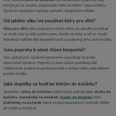
kterým je lze snadno přizpůsobit velikosti dítěte i typu kočárku.
Správné nastavení zajišťuje pohodlí i bezpečnost dítěte.
Od jakého věku lze používat kšíry pro děti?
Kšíry pro děti
nebo popruhy k učení chůze se obvykle používají
ve chvíli, kdy se dítě začíná samo stavět na nohy a učí se chodit.
Pomáhají rodičům dítě bezpečně jistit a podporují jeho první krůčky.
Jsou popruhy k učení chůze bezpečné?
Ano, pokud jsou správně nastavené a používají se podle
doporučení výrobce. Popruhy k učení chůze pomáhají dítě
stabilizovat, podporují správný pohyb a snižují riziko pádu během
prvních krůčků.
Jaké doplňky se hodí ke kšírům do kočárku?
Společně s
kšíry do kočárku
rodiče často pořizují také
vložky do
kočárku
,
slunečníky na kočárek
,
fusaky do kočárku
nebo
pláštěnky na kočárek
, které zvyšují bezpečnost i pohodlí dítěte
při každé procházce.