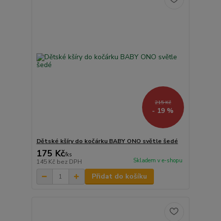
215 Kč
- 19 %
Dětské kšíry do kočárku BABY ONO světle šedé
175 Kč
/
ks
Skladem v e-shopu
145 Kč
bez DPH
Přidat do košíku