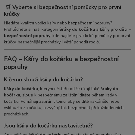
🛒 Vyberte si bezpečnostní pomůcky pro první
krůčky
Hledáte kvalitní vodicí kšíry nebo bezpečnostní popruhy?
Prohlédněte si naši kategorii
Šráky do kočárku a kšíry pro děti –
bezpečnostní popruhy
, kde najdete praktické pomůcky pro první
krůčky, bezpečnější procházky i větší pohodlí rodičů.
FAQ – Kšíry do kočárku a bezpečnostní
popruhy
K čemu slouží kšíry do kočárku?
Kšíry do kočárku
, kterým někteří rodiče říkají také
šráky do
kočárku
, slouží k bezpečnému zajištění dítěte během jízdy v
kočárku. Pomáhají zabránit tomu, aby se dítě naklánělo nebo
vyklouzlo z kočárku, a zvyšují tak bezpečnost při každodenních
procházkách.
Jsou kšíry do kočárku nastavitelné?
Ano, většina
kšírů do kočárku
má nastavitelné popruhy, díky