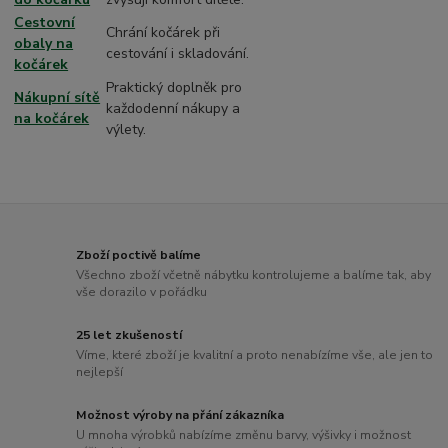
Cestovní
Chrání kočárek při
obaly na
cestování i skladování.
kočárek
Praktický doplněk pro
Nákupní sítě
každodenní nákupy a
na kočárek
výlety.
Zboží poctivě balíme
Všechno zboží včetně nábytku kontrolujeme a balíme tak, aby
vše dorazilo v pořádku
25 let zkušeností
Víme, které zboží je kvalitní a proto nenabízíme vše, ale jen to
nejlepší
Možnost výroby na přání zákazníka
U mnoha výrobků nabízíme změnu barvy, výšivky i možnost