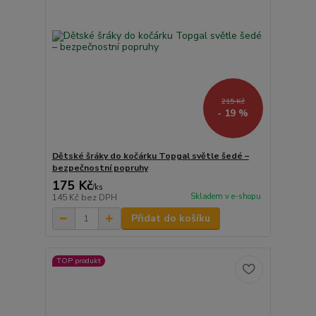
215 Kč
- 19 %
Dětské šráky do kočárku Topgal světle šedé –
bezpečnostní popruhy
175 Kč
/
ks
Skladem v e-shopu
145 Kč
bez DPH
Přidat do košíku
TOP produkt