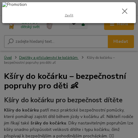
0
ks
CZK
+420 604 278 943
za
0,00 Kč
Zavřít
Menu
Hledat
Úvod
Doplňky a příslušenství ke kočárkům
Kšíry do kočárku –
bezpečnostní popruhy pro děti 👶
Kšíry do kočárku – bezpečnostní
popruhy pro děti 👶
Kšíry do kočárku pro bezpečnost dítěte
Kšíry do kočárku
patří mezi praktické bezpečnostní pomůcky,
které pomáhají zajistit dítě během jízdy v kočárku 👶. Někteří rodiče
jim říkají také
šráky do kočárku
. Díky nastavitelným popruhům lze
kšíry snadno přizpůsobit velikosti dítěte i typu kočárku, čímž
přispívají k bezpečnějším a pohodlnějším procházkám. 🚶‍♀️