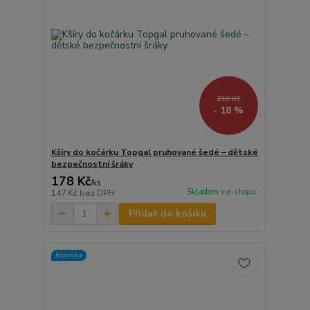
218 Kč
- 18 %
Kšíry do kočárku Topgal pruhované šedé – dětské
bezpečnostní šráky
178 Kč
/
ks
Skladem v e-shopu
147 Kč
bez DPH
Přidat do košíku
Novinka