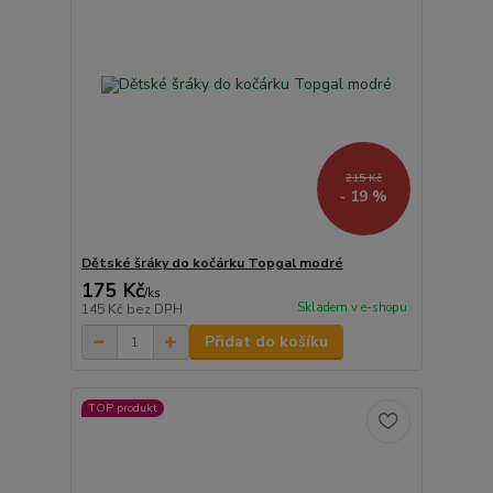
215 Kč
- 19 %
Dětské šráky do kočárku Topgal modré
175 Kč
/
ks
Skladem v e-shopu
145 Kč
bez DPH
Přidat do košíku
TOP produkt