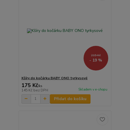
215 Kč
- 19 %
Kšíry do kočárku BABY ONO tyrkysové
175 Kč
/
ks
Skladem v e-shopu
145 Kč
bez DPH
Přidat do košíku