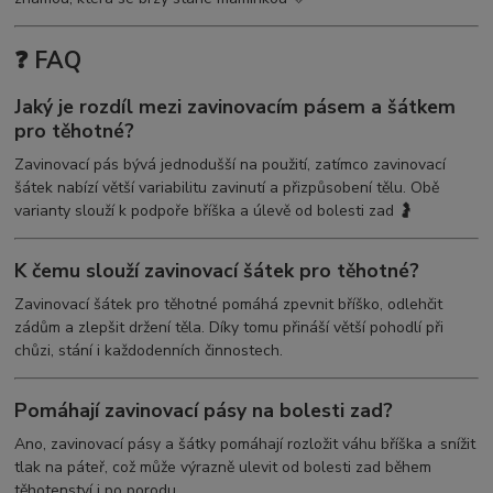
❓ FAQ
Jaký je rozdíl mezi zavinovacím pásem a šátkem
pro těhotné?
Zavinovací pás bývá jednodušší na použití, zatímco zavinovací
šátek nabízí větší variabilitu zavinutí a přizpůsobení tělu. Obě
varianty slouží k podpoře bříška a úlevě od bolesti zad 🤰
K čemu slouží zavinovací šátek pro těhotné?
Zavinovací šátek pro těhotné pomáhá zpevnit bříško, odlehčit
zádům a zlepšit držení těla. Díky tomu přináší větší pohodlí při
chůzi, stání i každodenních činnostech.
Pomáhají zavinovací pásy na bolesti zad?
Ano, zavinovací pásy a šátky pomáhají rozložit váhu bříška a snížit
tlak na páteř, což může výrazně ulevit od bolesti zad během
těhotenství i po porodu.