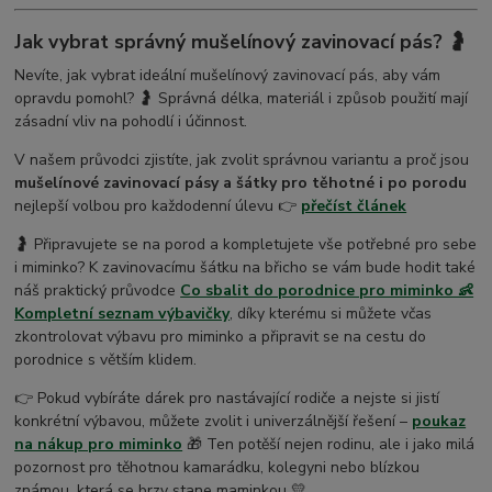
Jak vybrat správný mušelínový zavinovací pás? 🤰
Nevíte, jak vybrat ideální mušelínový zavinovací pás, aby vám
opravdu pomohl? 🤰 Správná délka, materiál i způsob použití mají
zásadní vliv na pohodlí i účinnost.
V našem průvodci zjistíte, jak zvolit správnou variantu a proč jsou
mušelínové zavinovací pásy a šátky pro těhotné i po porodu
nejlepší volbou pro každodenní úlevu 👉
přečíst článek
🤰 Připravujete se na porod a kompletujete vše potřebné pro sebe
i miminko? K zavinovacímu šátku na břicho se vám bude hodit také
náš praktický průvodce
Co sbalit do porodnice pro miminko 👶
Kompletní seznam výbavičky
, díky kterému si můžete včas
zkontrolovat výbavu pro miminko a připravit se na cestu do
porodnice s větším klidem.
👉 Pokud vybíráte dárek pro nastávající rodiče a nejste si jistí
konkrétní výbavou, můžete zvolit i univerzálnější řešení –
poukaz
na nákup pro miminko
🎁 Ten potěší nejen rodinu, ale i jako milá
pozornost pro těhotnou kamarádku, kolegyni nebo blízkou
známou, která se brzy stane maminkou 💛