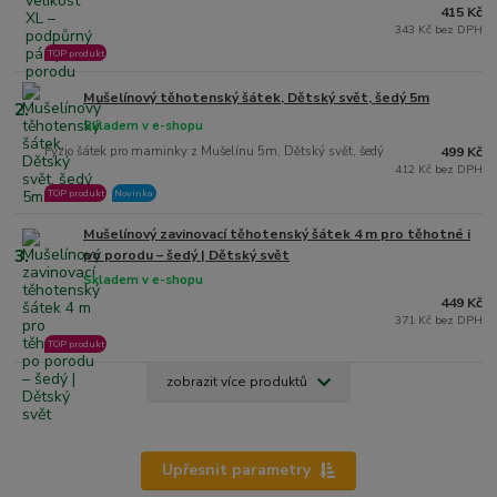
415 Kč
343 Kč bez DPH
TOP produkt
Mušelínový těhotenský šátek, Dětský svět, šedý 5m
2.
Skladem v e-shopu
Fyzio šátek pro maminky z Mušelínu 5m, Dětský svět, šedý
499 Kč
412 Kč bez DPH
TOP produkt
Novinka
Mušelínový zavinovací těhotenský šátek 4 m pro těhotné i
3.
po porodu – šedý | Dětský svět
Skladem v e-shopu
449 Kč
371 Kč bez DPH
TOP produkt
zobrazit více produktů
Upřesnit parametry