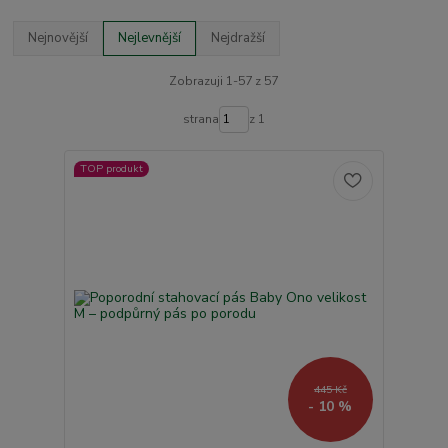
Nejnovější
Nejlevnější
Nejdražší
Zobrazuji 1-57 z 57
strana
z 1
TOP produkt
445 Kč
- 10 %