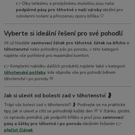
👉 Díky lehkému a prodyšnému mušelínu jsou naše
podpůrné pásy pro těhotné z naší výroby
ideální pro
celodenní nošení a přirozenou oporu bříška 🤍
Vyberte si ideální řešení pro své pohodlí
Ať už hledáte
zavinovací šátek pro těhotné
,
šátek na břicho v
těhotenství
nebo pohodlný pás po porodu, v této kategorii
najdete vše potřebné pro maximální komfort.
👉 Kompletní nabídku dalších produktů najdete také v kategorii
těhotenské potřeby
, kde objevíte vše pro pohodlí během
těhotenství i po porodu 💛
Jak si ulevit od bolesti zad v těhotenství 🤰
Trápí vás bolest zad v těhotenství? 🤰 Podívejte se na praktické
tipy, jak si ulevit a cítit se pohodlněji každý den 💛 V článku zjistíte,
co opravdu pomáhá, jak podpořit bříško a proč jsou
zavinovací
pásy a šátky pro těhotné i po porodu
ideálním řešením 👉
přečíst článek