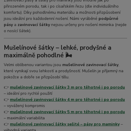
Zavinovací pásy a šátky pro maminky jsou vhodné jak po
přirozeném porodu, tak i po císařském řezu (dle individuálního
komfortu). Díky pohodlnému materiálu a možnosti přizpůsobení
jsou ideální pro každodenní nošení. Námi vyráběné
podpůrné
pásy
a
zavinovací šátky
nejsou určeny pro nošení miminka (nejde
o nosící šátek).
Mušelínové šátky – lehké, prodyšné a
maximálně pohodlné 🌬️
Velmi oblíbenou variantou jsou
mušelínové zavinovací šátky
,
které vynikají svou lehkostí a prodyšností. Mušelín je příjemný na
pokožce a dobře se přizpůsobí tělu.
👉
mušelínové zavinovací šátky 3 m pro těhotné i po porodu
– ideální pro rychlé použití
👉
mušelínové zavinovací šátky 4 m pro těhotné i po porodu
– vyvážený kompromis
👉
mušelínové zavinovací šátky 5 m pro těhotné i po porodu
– maximální variabilita
👉
mušelínové zavinovací šátky sešité – pásy pro maminky
–
výhodná varianta