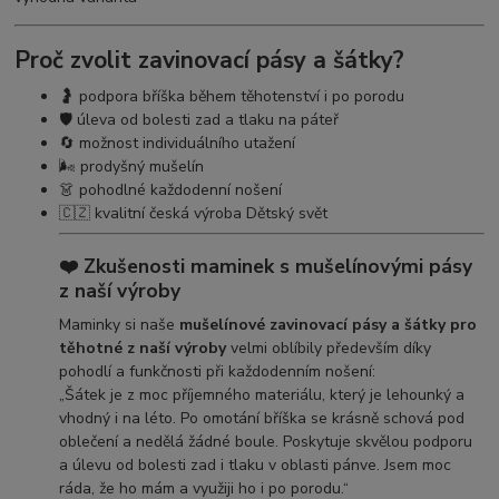
Proč zvolit zavinovací pásy a šátky?
🤰 podpora bříška během těhotenství i po porodu
🛡️ úleva od bolesti zad a tlaku na páteř
🔄 možnost individuálního utažení
🌬️ prodyšný mušelín
👗 pohodlné každodenní nošení
🇨🇿 kvalitní česká výroba Dětský svět
❤️ Zkušenosti maminek s mušelínovými pásy
z naší výroby
Maminky si naše
mušelínové zavinovací pásy a šátky pro
těhotné z naší výroby
velmi oblíbily především díky
pohodlí a funkčnosti při každodenním nošení:
„Šátek je z moc příjemného materiálu, který je lehounký a
vhodný i na léto. Po omotání bříška se krásně schová pod
oblečení a nedělá žádné boule. Poskytuje skvělou podporu
a úlevu od bolesti zad i tlaku v oblasti pánve. Jsem moc
ráda, že ho mám a využiji ho i po porodu.“