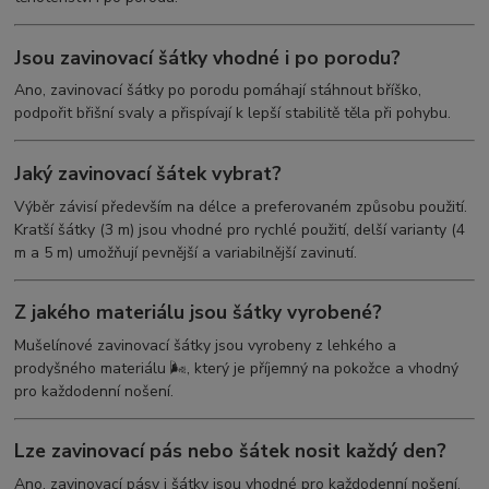
Jsou zavinovací šátky vhodné i po porodu?
Ano, zavinovací šátky po porodu pomáhají stáhnout bříško,
podpořit břišní svaly a přispívají k lepší stabilitě těla při pohybu.
Jaký zavinovací šátek vybrat?
Výběr závisí především na délce a preferovaném způsobu použití.
Kratší šátky (3 m) jsou vhodné pro rychlé použití, delší varianty (4
m a 5 m) umožňují pevnější a variabilnější zavinutí.
Z jakého materiálu jsou šátky vyrobené?
Mušelínové zavinovací šátky jsou vyrobeny z lehkého a
prodyšného materiálu 🌬️, který je příjemný na pokožce a vhodný
pro každodenní nošení.
Lze zavinovací pás nebo šátek nosit každý den?
Ano, zavinovací pásy i šátky jsou vhodné pro každodenní nošení.