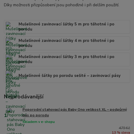
Díky možnosti přizpůsobení jsou pohodlné i při delším použití.
Mušelínové zavinovací šátky 5 m pro těhotné i po
porodu
Mušelínové zavinovací šátky 4 m pro těhotné i po
porodu
Mušelínové zavinovací šátky 3 m pro těhotné i po
porodu
Mušelínové šátky po porodu sešité – zavinovací pásy
Nejprodávanější
Poporodní stahovací pás Baby Ono velikost XL – podpůrný
1.
pás po porodu
Skladem v e-shopu
479 Kč
13 % sleva