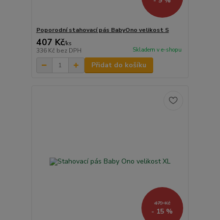
- 9 %
Poporodní stahovací pás BabyOno velikost S
407 Kč
/
ks
Skladem v e-shopu
336 Kč
bez DPH
Přidat do košíku
479 Kč
- 15 %