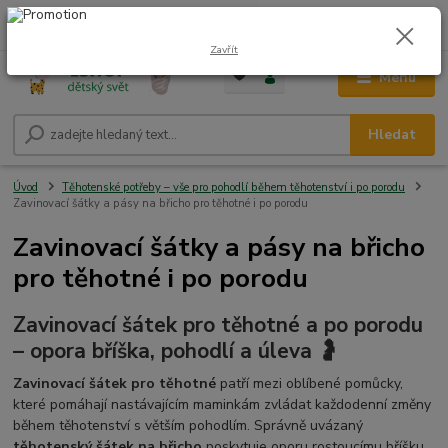
0
ks
CZK
+420 604 278 943
za
0,00 Kč
Zavřít
Menu
Hledat
Úvod
Těhotenské potřeby – vše pro pohodlí během těhotenství i po porodu
Zavinovací šátky a pásy na břicho pro těhotné i po porodu
Zavinovací šátky a pásy na břicho
pro těhotné i po porodu
Zavinovací šátek pro těhotné a po porodu
– opora bříška, pohodlí a úleva 🤰
Zavinovací šátek pro těhotné
patří mezi oblíbené pomůcky,
které pomáhají nastávajícím maminkám zvládat každodenní změny
během těhotenství s větším pohodlím. Správně uvázaný
těhotenský šátek na břicho
poskytuje oporu rostoucímu bříšku,