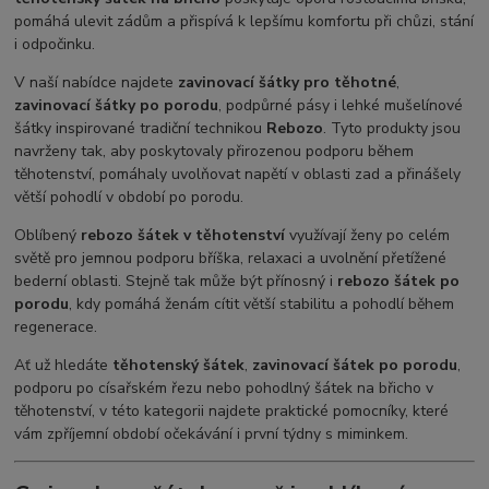
pomáhá ulevit zádům a přispívá k lepšímu komfortu při chůzi, stání
i odpočinku.
V naší nabídce najdete
zavinovací šátky pro těhotné
,
zavinovací šátky po porodu
, podpůrné pásy i lehké mušelínové
šátky inspirované tradiční technikou
Rebozo
. Tyto produkty jsou
navrženy tak, aby poskytovaly přirozenou podporu během
těhotenství, pomáhaly uvolňovat napětí v oblasti zad a přinášely
větší pohodlí v období po porodu.
Oblíbený
rebozo šátek v těhotenství
využívají ženy po celém
světě pro jemnou podporu bříška, relaxaci a uvolnění přetížené
bederní oblasti. Stejně tak může být přínosný i
rebozo šátek po
porodu
, kdy pomáhá ženám cítit větší stabilitu a pohodlí během
regenerace.
Ať už hledáte
těhotenský šátek
,
zavinovací šátek po porodu
,
podporu po císařském řezu nebo pohodlný šátek na břicho v
těhotenství, v této kategorii najdete praktické pomocníky, které
vám zpříjemní období očekávání i první týdny s miminkem.