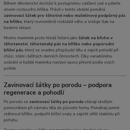
Během těhotenství dochází k postupnému zatížení zad a páteře
vlivem rostoucího bříška. Právě v tomto období pomáhá
zavinovací šátek pro těhotné nebo mušelínový podpůrný pás
na bříško
, který rovnoměrně rozkládá váhu a snižuje tlak na
bederní oblast.
Mnoho maminek proto hledá řešení jako
šátek na břicho v
těhotenství, těhotenský pás na bříško nebo poporodní
břišní pás
, který se snadno přizpůsobí tělu a zajistí pohodlí při
chůzi, stání i běžných denních činnostech. Díky variabilnímu
uvázání si každá maminka nastaví oporu přesně podle svých
potřeb.
Zavinovací šátky po porodu – podpora
regenerace a pohodlí
Po porodu se
zavinovací šátky po porodu
stávají skvělým
pomocníkem při návratu těla do původní formy. Pomáhají jemně
stáhnout bříško, podpořit břišní svaly a zajistit větší stabilitu při
pohybu.