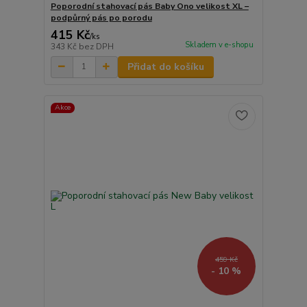
Poporodní stahovací pás Baby Ono velikost XL –
podpůrný pás po porodu
415 Kč
/
ks
Skladem v e-shopu
343 Kč
bez DPH
Přidat do košíku
Akce
459 Kč
- 10 %