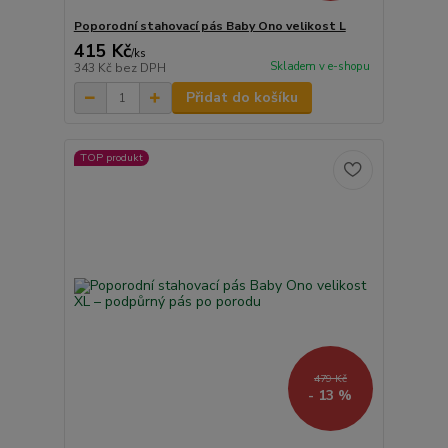
Poporodní stahovací pás Baby Ono velikost L
415 Kč
/
ks
Skladem v e-shopu
343 Kč
bez DPH
Přidat do košíku
TOP produkt
479 Kč
- 13 %