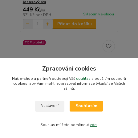
lososový 4m
449 Kč
/
ks
Skladem v e-shopu
371 Kč
bez DPH
Přidat do košíku
TOP produkt
Zpracování cookies
Náš e-shop a partneři potřebují Váš
souhlas
s použitím souborů
cookies, aby Vám mohli zobrazovat informace týkající se Vašich
zájmů.
Souhlasím
Nastavení
Souhlas můžete odmítnout
zde
.
2 hodnocení