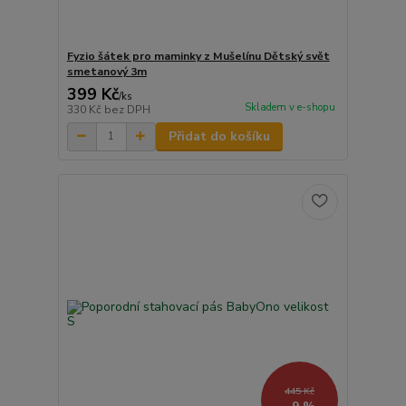
Fyzio šátek pro maminky z Mušelínu Dětský svět
smetanový 3m
399 Kč
/
ks
Skladem v e-shopu
330 Kč
bez DPH
Přidat do košíku
445 Kč