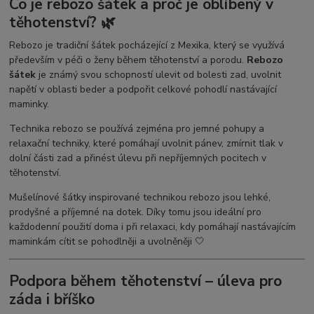
Co je rebozo šátek a proč je oblíbený v
těhotenství? 🌿
Rebozo je tradiční šátek pocházející z Mexika, který se využívá
především v péči o ženy během těhotenství a porodu.
Rebozo
šátek
je známý svou schopností ulevit od bolesti zad, uvolnit
napětí v oblasti beder a podpořit celkové pohodlí nastávající
maminky.
Technika rebozo se používá zejména pro jemné pohupy a
relaxační techniky, které pomáhají uvolnit pánev, zmírnit tlak v
dolní části zad a přinést úlevu při nepříjemných pocitech v
těhotenství.
Mušelínové šátky inspirované technikou rebozo jsou lehké,
prodyšné a příjemné na dotek. Díky tomu jsou ideální pro
každodenní použití doma i při relaxaci, kdy pomáhají nastávajícím
maminkám cítit se pohodlněji a uvolněněji 🤍
Podpora během těhotenství – úleva pro
záda i bříško