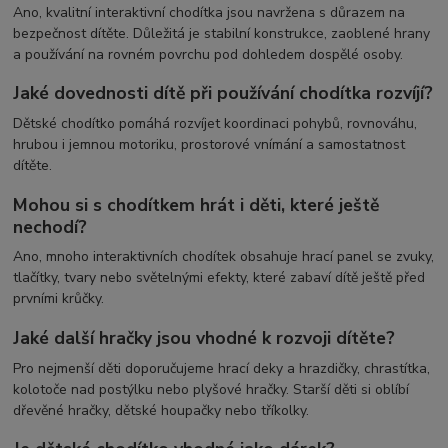
Ano, kvalitní interaktivní chodítka jsou navržena s důrazem na
bezpečnost dítěte. Důležitá je stabilní konstrukce, zaoblené hrany
a používání na rovném povrchu pod dohledem dospělé osoby.
Jaké dovednosti dítě při používání chodítka rozvíjí?
Dětské chodítko pomáhá rozvíjet koordinaci pohybů, rovnováhu,
hrubou i jemnou motoriku, prostorové vnímání a samostatnost
dítěte.
Mohou si s chodítkem hrát i děti, které ještě
nechodí?
Ano, mnoho interaktivních chodítek obsahuje hrací panel se zvuky,
tlačítky, tvary nebo světelnými efekty, které zabaví dítě ještě před
prvními krůčky.
Jaké další hračky jsou vhodné k rozvoji dítěte?
Pro nejmenší děti doporučujeme hrací deky a hrazdičky, chrastítka,
kolotoče nad postýlku nebo plyšové hračky. Starší děti si oblíbí
dřevěné hračky, dětské houpačky nebo tříkolky.