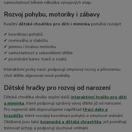
samostatnost během několika vývojových etap.
Rozvoj pohybu, motoriky i zábavy
Kvalitní
dětské chodítko pro děti i miminka
pomáhá rozvíjet:
✔ koordinaci pohybů
✔ rovnováhu a stabilitu
✔ jemnou i hrubou motoriku
✔ samostatnost a sebevědomí dítěte
✔ poznávání barev, tvarů a zvuků
Interaktivní prvky navíc podporují smyslový rozvoj a přirozenou
chuť dítěte objevovat nové podněty.
Dětské hračky pro rozvoj od narození
Dětská chodítka skvěle doplní další
interaktivní hračky pro děti
a miminka
, které podporují správný vývoj dítěte již od narození.
Pro nejmenší děti doporučujeme například
Hrací deky a
hrazdičky
, které rozvíjejí koordinaci pohybů a smyslové vnímání.
Oblíbená jsou také
kojenecká a dětská chrastítka
, jež pomáhají
trénovat úchop a podporují sluchové vnímání.