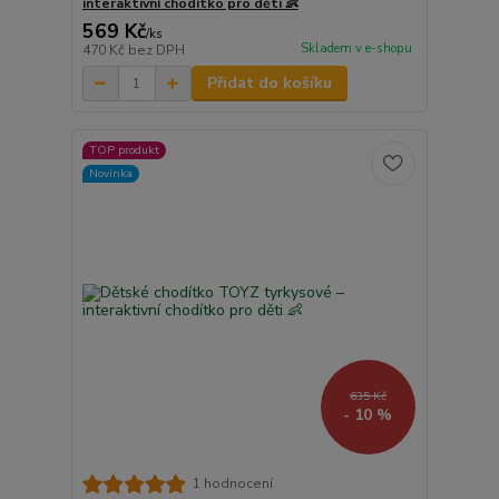
interaktivní chodítko pro děti 👶
569 Kč
/
ks
Skladem v e-shopu
470 Kč
bez DPH
Přidat do košíku
TOP produkt
Novinka
635 Kč
- 10 %
1 hodnocení