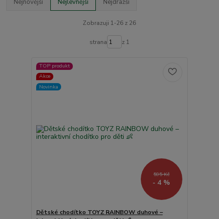
Nejnovější
Nejlevnější
Nejdražší
Zobrazuji 1-26 z 26
strana
z 1
TOP produkt
Akce
Novinka
595 Kč
- 4 %
Dětské chodítko TOYZ RAINBOW duhové –