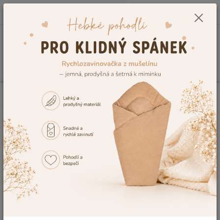
0
ks
CZK
+420 604 278 943
za
0,00 Kč
Menu
Hledat
Úvod
Dětské hračky pro miminka i děti 👶🧸
Dětská chodítka pro děti a
miminka
Dětská chodítka pro miminka i
děti 👶
👶🚶 Jak dětská chodítka pomáhají při
prvních samostatných krůčcích?
Chodítko pro děti
patří mezi nejoblíbenější pomůcky, které
podporují první samostatné krůčky, rozvoj motoriky i koordinace
pohybů. V naší nabídce najdete kvalitní
dětská chodítka
i
chodítka pro miminka
, která dětem poskytují bezpečnou oporu