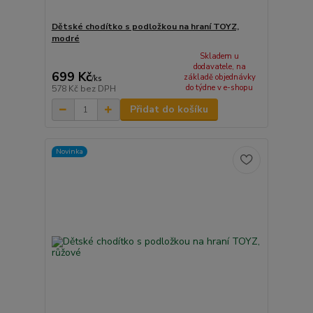
Dětské chodítko s podložkou na hraní TOYZ,
modré
Skladem u
dodavatele, na
699 Kč
základě objednávky
/
ks
do týdne v e-shopu
578 Kč
bez DPH
Přidat do košíku
Novinka