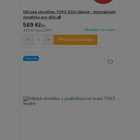
Dětské chodítko TOYZ ZOO růžové – interaktivní
chodítko pro děti 👶
569 Kč
/
ks
Skladem v e-shopu
470 Kč
bez DPH
Přidat do košíku
Novinka