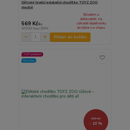
Dětské hrající edukační chodítko TOYZ ZOO
modré
Skladem u
dodavatele, na
569 Kč
základě objednávky
/
ks
do týdne v e-shopu
470 Kč
bez DPH
Přidat do košíku
TOP produkt
Novinka
635 Kč
- 10 %