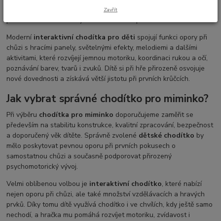
při učení chůze a současně je motivují k aktivnímu pohybu
Zavřít
prostřednictvím zábavných interaktivních prvků.
Moderní
interaktivní chodítka pro děti
spojují funkci opory při
chůzi s hracími panely, světelnými efekty, melodiemi a dalšími
aktivitami, které rozvíjejí jemnou motoriku, koordinaci rukou a očí,
poznávání barev, tvarů i zvuků. Dítě si při hře přirozeně osvojuje
nové dovednosti a získává větší jistotu při prvních krůčcích.
Jak vybrat správné chodítko pro miminko?
Při výběru
chodítka pro miminko
doporučujeme zaměřit se
především na stabilitu konstrukce, kvalitní zpracování, bezpečnost
a doporučený věk dítěte. Správně zvolené
dětské chodítko
by
mělo poskytovat pevnou oporu při prvních pokusech o
samostatnou chůzi a současně podporovat přirozený
psychomotorický vývoj.
Velmi oblíbenou volbou je
interaktivní chodítko
, které nabízí
nejen oporu při chůzi, ale také množství vzdělávacích a hravých
prvků. Díky tomu dítě využívá chodítko i ve chvílích, kdy ještě samo
nechodí, a hračka mu pomáhá rozvíjet motoriku, zvídavost i