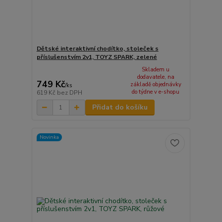
Dětské interaktivní chodítko, stoleček s
příslušenstvím 2v1, TOYZ SPARK, zelené
Skladem u
dodavatele, na
749 Kč
základě objednávky
/
ks
do týdne v e-shopu
619 Kč
bez DPH
Přidat do košíku
Novinka