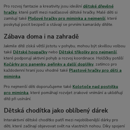
Pro rozvoj fantazie a kreativity jsou ideální
dětské dřevěné
hračky
, které patří mezi nadčasové dětské hračky. Malé děti si
zamilují také
Plyšové hračky pro miminka a nejmenší
, které
poskytují pocit bezpečí a stávají se prvními kamarády dítěte.
Zábava doma i na zahradě
Jakmile dítě získá větší jistotu v pohybu, mohou být skvělou volbou
také
Dětské houpačky
nebo
Dětské tříkolky pro nejmenší
,
které podporují aktivní pohyb a rozvoj koordinace. Holčičky potěší
Kočárky pro panenky, peřinky a další doplňky
, zatímco pro
každodenní hraní jsou vhodné také
Plastové hračky pro děti a
miminka
.
Pro nejmenší děti doporučujeme také
Kolotoče nad postýlku
pro miminka
, které pomáhají rozvíjet zrakové vnímání a uklidňují
dítě při usínání.
Dětská chodítka jako oblíbený dárek
Interaktivní dětské chodítko patří mezi nejoblíbenější dárky pro
děti, které začínají objevovat svět na vlastních nohou. Díky spojení