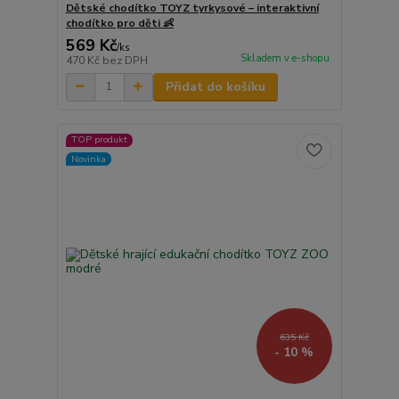
Dětské chodítko TOYZ tyrkysové – interaktivní
chodítko pro děti 👶
569 Kč
/
ks
Skladem v e-shopu
470 Kč
bez DPH
Přidat do košíku
TOP produkt
Novinka
635 Kč
- 10 %