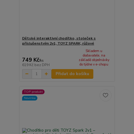
Dětské interaktivní chodítko, stoleček s
příslušenstvím 2v1, TOYZ SPARK, růžové
Skladem u
dodavatele, na
749 Kč
základě objednávky
/
ks
do týdne v e-shopu
619 Kč
bez DPH
Přidat do košíku
TOP produkt
Novinka