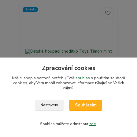
Novinka
Zpracování cookies
Náš e-shop a partneři potřebují Váš
souhlas
s použitím souborů
cookies, aby Vám mohli zobrazovat informace týkající se Vašich
zájmů.
Dětské houpací chodítko Toyz Timon mint
Souhlasím
Nastavení
Skladem u
dodavatele, na
1 225 Kč
základě objednávky
/
ks
do týdne v e-shopu
1 012 Kč
bez DPH
Souhlas můžete odmítnout
zde
.
Přidat do košíku