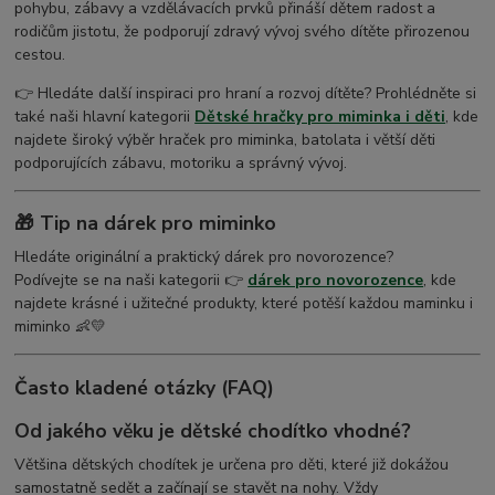
pohybu, zábavy a vzdělávacích prvků přináší dětem radost a
rodičům jistotu, že podporují zdravý vývoj svého dítěte přirozenou
cestou.
👉 Hledáte další inspiraci pro hraní a rozvoj dítěte? Prohlédněte si
také naši hlavní kategorii
Dětské hračky pro miminka i děti
, kde
najdete široký výběr hraček pro miminka, batolata i větší děti
podporujících zábavu, motoriku a správný vývoj.
🎁
Tip na dárek pro miminko
Hledáte originální a praktický dárek pro novorozence?
Podívejte se na naši kategorii 👉
dárek pro novorozence
, kde
najdete krásné i užitečné produkty, které potěší každou maminku i
miminko 👶💛
Často kladené otázky (FAQ)
Od jakého věku je dětské chodítko vhodné?
Většina dětských chodítek je určena pro děti, které již dokážou
samostatně sedět a začínají se stavět na nohy. Vždy