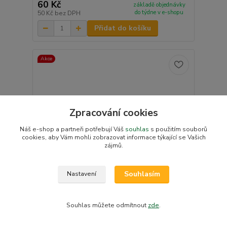
60 Kč
základě objednávky
do týdne v e-shopu
50 Kč
bez DPH
Přidat do košíku
Akce
Zpracování cookies
Náš e-shop a partneři potřebují Váš
souhlas
s použitím souborů
cookies, aby Vám mohli zobrazovat informace týkající se Vašich
zájmů.
Souhlasím
Nastavení
Souhlas můžete odmítnout
zde
.
Canpol babies Dudlík svítící kaučukový třešinka 6-
18m LOVE&SEA