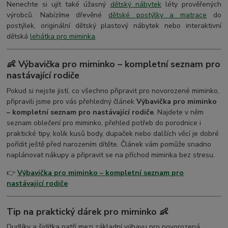
Nenechte si ujít také úžasný
dětský nábytek
léty prověřených
výrobců. Nabízíme dřevěné
dětské postýlky a matrace
do
postýlek, originální dětský plastový nábytek nebo interaktivní
dětská
lehátka pro miminka
.
👶 Výbavička pro miminko – kompletní seznam pro
nastávající rodiče
Pokud si nejste jistí, co všechno připravit pro novorozené miminko,
připravili jsme pro vás přehledný článek
Výbavička pro miminko
– kompletní seznam pro nastávající rodiče
. Najdete v něm
seznam oblečení pro miminko, přehled potřeb do porodnice i
praktické tipy, kolik kusů body, dupaček nebo dalších věcí je dobré
pořídit ještě před narozením dítěte. Článek vám pomůže snadno
naplánovat nákupy a připravit se na příchod miminka bez stresu.
👉
Výbavička pro miminko – kompletní seznam pro
nastávající rodiče
Tip na praktický dárek pro miminko 👶
Dudlíky a šidítka patří mezi základní výbavu pro novorozená