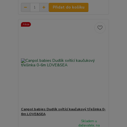
Přidat do košíku
Akce
Canpol babies Dudlík svítící kaučukový třešinka 0-
6m LOVE&SEA
Skladem u
dodavatele, na