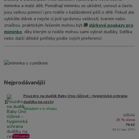
miminka a malé děti. Pomáhají miminku se uklidnit, usnout a často
jsou velkou pomocí i pro rodiče v každodenní péči o dítě. Pokud ale
vybíráte dárek a nejste si jistí správnou velikostí, tvarem nebo
značkou, praktickým řešením mohou být
🎁
dárkové poukazy pro
miminko
, díky kterým si rodiče mohou sami vybrat dudlíky, šidítka
nebo další dětské potřeby podle svých preferencí.
Nejprodávanější
Pouzdro na dudlík Baby Ono růžové – hygienická ochrana
1.
dudlíku na cesty
Skladem v e-shopu
105 Kč
25 % sleva
79 Kč
65 Kč bez DPH
TOP produkt