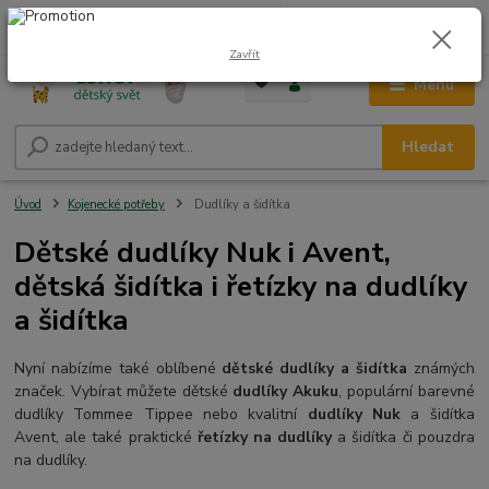
0
ks
CZK
+420 604 278 943
za
0,00 Kč
Zavřít
Menu
Hledat
Úvod
Kojenecké potřeby
Dudlíky a šidítka
Dětské dudlíky Nuk i Avent,
dětská šidítka i řetízky na dudlíky
a šidítka
Nyní nabízíme také oblíbené
dětské dudlíky a šidítka
známých
značek. Vybírat můžete dětské
dudlíky Akuku
, populární barevné
dudlíky Tommee Tippee nebo kvalitní
dudlíky Nuk
a šidítka
Avent, ale také praktické
řetízky na dudlíky
a šidítka či pouzdra
na dudlíky.