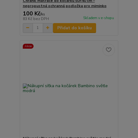
Chránič matrace do kočárku 50×40 cm –
nepropustná ochranná podložka pro miminko
100 Kč
/
ks
Skladem v e-shopu
83 Kč
bez DPH
Přidat do košíku
Akce