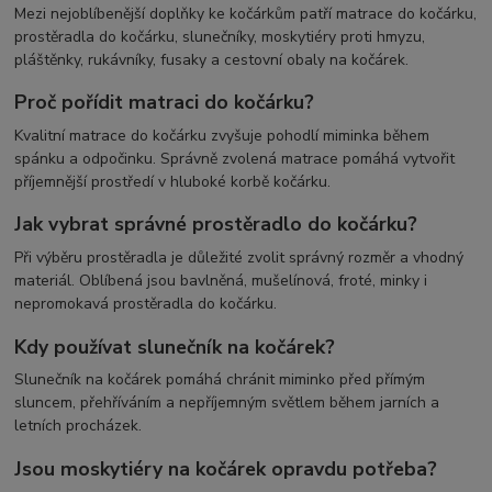
Mezi nejoblíbenější doplňky ke kočárkům patří matrace do kočárku,
prostěradla do kočárku, slunečníky, moskytiéry proti hmyzu,
pláštěnky, rukávníky, fusaky a cestovní obaly na kočárek.
Proč pořídit matraci do kočárku?
Kvalitní matrace do kočárku zvyšuje pohodlí miminka během
spánku a odpočinku. Správně zvolená matrace pomáhá vytvořit
příjemnější prostředí v hluboké korbě kočárku.
Jak vybrat správné prostěradlo do kočárku?
Při výběru prostěradla je důležité zvolit správný rozměr a vhodný
materiál. Oblíbená jsou bavlněná, mušelínová, froté, minky i
nepromokavá prostěradla do kočárku.
Kdy používat slunečník na kočárek?
Slunečník na kočárek pomáhá chránit miminko před přímým
sluncem, přehříváním a nepříjemným světlem během jarních a
letních procházek.
Jsou moskytiéry na kočárek opravdu potřeba?