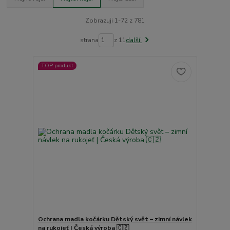
Zobrazuji 1-72 z 781
strana
z 11
další
TOP produkt
Ochrana madla kočárku Dětský svět – zimní návlek
na rukojeť | Česká výroba 🇨🇿