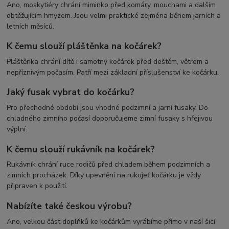
Ano, moskytiéry chrání miminko před komáry, mouchami a dalším
obtěžujícím hmyzem. Jsou velmi praktické zejména během jarních a
letních měsíců.
K čemu slouží pláštěnka na kočárek?
Pláštěnka chrání dítě i samotný kočárek před deštěm, větrem a
nepříznivým počasím. Patří mezi základní příslušenství ke kočárku.
Jaký fusak vybrat do kočárku?
Pro přechodné období jsou vhodné podzimní a jarní fusaky. Do
chladného zimního počasí doporučujeme zimní fusaky s hřejivou
výplní.
K čemu slouží rukávník na kočárek?
Rukávník chrání ruce rodičů před chladem během podzimních a
zimních procházek. Díky upevnění na rukojeť kočárku je vždy
připraven k použití.
Nabízíte také českou výrobu?
Ano, velkou část doplňků ke kočárkům vyrábíme přímo v naší šicí