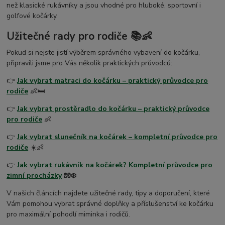
než klasické rukávníky a jsou vhodné pro hluboké, sportovní i
golfové kočárky.
Užitečné rady pro rodiče 📚👶
Pokud si nejste jistí výběrem správného vybavení do kočárku,
připravili jsme pro Vás několik praktických průvodců:
👉
Jak vybrat matraci do kočárku – praktický průvodce pro
rodiče
👶🛏️
👉
Jak vybrat prostěradlo do kočárku – praktický průvodce
pro rodiče
👶
👉
Jak vybrat slunečník na kočárek – kompletní průvodce pro
rodiče
☀️👶
👉
Jak vybrat rukávník na kočárek? Kompletní průvodce pro
zimní procházky
🧤❄️
V našich článcích najdete užitečné rady, tipy a doporučení, které
Vám pomohou vybrat správné doplňky a příslušenství ke kočárku
pro maximální pohodlí miminka i rodičů.