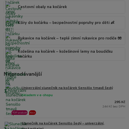
Cestovní obaly na kočárek
Kšíry do kočárku – bezpečnostní popruhy pro děti 👶
Rukavice na kočárek – teplé zimní rukavice pro rodiče 🧤
Kožešina na kočárek – kožešinové lemy na boudičku
kočárku
Nejprodávanější
Univerzální slunečník na kočárek Sensillo tmavě šedý
1.
Skladem v e-shopu
295 Kč
244 Kč bez DPH
TOP produkt
Akce
Slunečník na kočárek Sensillo šedý – univerzální,
2.
nastavitelný