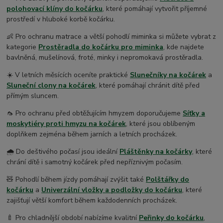
polohovací klíny do kočárku
, které pomáhají vytvořit příjemné
prostředí v hluboké korbě kočárku.
👶 Pro ochranu matrace a větší pohodlí miminka si můžete vybrat z
kategorie
Prostěradla do kočárku pro miminka
, kde najdete
bavlněná, mušelínová, froté, minky i nepromokavá prostěradla.
☀️ V letních měsících oceníte praktické
Slunečníky na kočárek
a
Sluneční clony na kočárek
, které pomáhají chránit dítě před
přímým sluncem.
🦟 Pro ochranu před obtěžujícím hmyzem doporučujeme
Síťky a
moskytiéry proti hmyzu na kočárek
, které jsou oblíbeným
doplňkem zejména během jarních a letních procházek.
🌧️ Do deštivého počasí jsou ideální
Pláštěnky na kočárky
, které
chrání dítě i samotný kočárek před nepříznivým počasím.
🧸 Pohodlí během jízdy pomáhají zvýšit také
Polštářky do
kočárku
a
Univerzální vložky a podložky do kočárku
, které
zajišťují větší komfort během každodenních procházek.
🍼 Pro chladnější období nabízíme kvalitní
Peřinky do kočárku
,