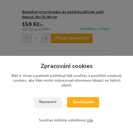
Bavlněné prostěradlo do kočárku Dětský svět
fialové 35×75–80 cm
159 Kč
/
ks
Skladem v e-shopu
131 Kč
bez DPH
Přidat do košíku
Zpracování cookies
Náš e-shop a partneři potřebují Váš
souhlas
s použitím souborů
cookies, aby Vám mohli zobrazovat informace týkající se Vašich
zájmů.
Souhlasím
Nastavení
Souhlas můžete odmítnout
zde
.