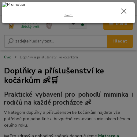
0
ks
CZK
+420 604 278 943
za
0,00 Kč
Zavřít
Menu
Hledat
Úvod
Doplňky a příslušenství ke kočárkům
Doplňky a příslušenství ke
kočárkům 👶🛒
Praktické vybavení pro pohodlí miminka i
rodičů na každé procházce 👶
V kategorii doplňky a příslušenství ke kočárkům najdete vše
potřebné pro pohodlné a bezpečné cestování s miminkem během
celého roku.
🛏️ Pro zdravý a pohodlný spánek doporučujeme
Matrace a