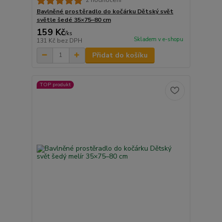
2 hodnocení
Bavlněné prostěradlo do kočárku Dětský svět
světle šedé 35×75–80 cm
159 Kč
/
ks
Skladem v e-shopu
131 Kč
bez DPH
Přidat do košíku
TOP produkt