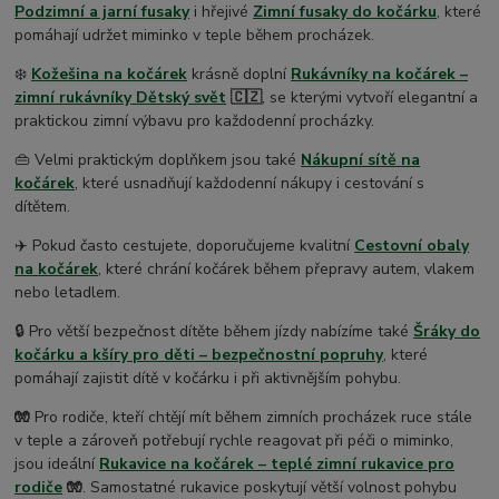
Podzimní a jarní fusaky
i hřejivé
Zimní fusaky do kočárku
, které
pomáhají udržet miminko v teple během procházek.
❄️
Kožešina na kočárek
krásně doplní
Rukávníky na kočárek –
zimní rukávníky Dětský svět
🇨🇿
, se kterými vytvoří elegantní a
praktickou zimní výbavu pro každodenní procházky.
👜 Velmi praktickým doplňkem jsou také
Nákupní sítě na
kočárek
, které usnadňují každodenní nákupy i cestování s
dítětem.
✈️ Pokud často cestujete, doporučujeme kvalitní
Cestovní obaly
na kočárek
, které chrání kočárek během přepravy autem, vlakem
nebo letadlem.
🔒 Pro větší bezpečnost dítěte během jízdy nabízíme také
Šráky do
kočárku a kšíry pro děti – bezpečnostní popruhy
, které
pomáhají zajistit dítě v kočárku i při aktivnějším pohybu.
🧤
Pro rodiče, kteří chtějí mít během zimních procházek ruce stále
v teple a zároveň potřebují rychle reagovat při péči o miminko,
jsou ideální
Rukavice na kočárek – teplé zimní rukavice pro
rodiče
🧤
. Samostatné rukavice poskytují větší volnost pohybu