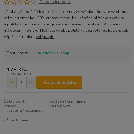
Ohodnotit produkt
Dětský svět polštářek do kočárku, krémový s výšivkou žirafy, je vyroben z
velmi příjemného 100% atestovaného, bavlněného plátýnka s výšivkou.
V polštářku je všité antialergické, atestované duté vlákno.Polstářek
má decentní výšivku. Možnost výroby polštářku bez volánku, bez výšivek.
Výplň: zašité dut...
celý popis
Dostupnost
Skladem v e-shopu
175 Kč
/
ks
145 Kč
bez DPH
Přidat do košíku
Číslo produktu:
polštářek krém žirafa
Výrobce:
Dětský svět
Hlídat cenu / dostupnost
Do oblíbených