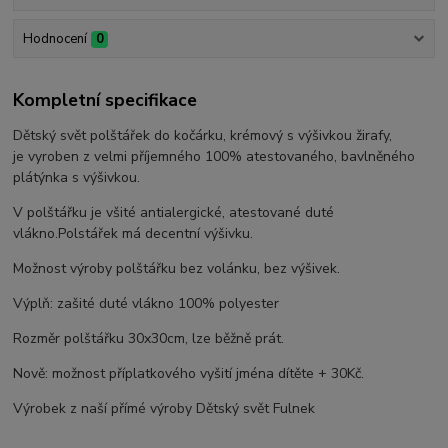
Hodnocení
0
Kompletní specifikace
Dětský svět polštářek do kočárku, krémový s výšivkou žirafy,
je vyroben z velmi příjemného 100% atestovaného, bavlněného
plátýnka s výšivkou.
V polštářku je všité antialergické, atestované duté
vlákno.Polstářek má decentní výšivku.
Možnost výroby polštářku bez volánku, bez výšivek.
Výplň: zašité duté vlákno 100% polyester
Rozměr polštářku 30x30cm, lze běžně prát.
Nově: možnost příplatkového vyšití jména dítěte + 30Kč.
Výrobek z naší přímé výroby Dětský svět Fulnek