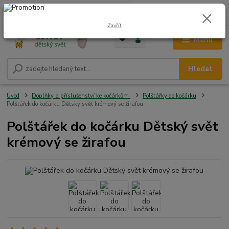
0
ks
CZK
+420 604 278 943
za
0,00 Kč
Zavřít
Menu
Hledat
Úvod
Doplňky a příslušenství ke kočárkům
Polštářky do kočárku
Polštářek do kočárku Dětský svět krémový se žirafou
Polštářek do kočárku Dětský svět
krémový se žirafou