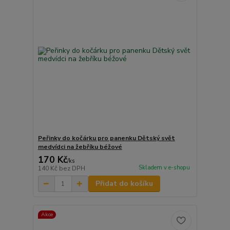
Peřinky do kočárku pro panenku Dětský svět
medvídci na žebříku béžové
170 Kč
/
ks
Skladem v e-shopu
140 Kč
bez DPH
Přidat do košíku
Akce