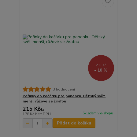
239 Kč
- 10 %
3 hodnocení
Peřinky do kočárku pro panenku, Dětský svět,
menší, růžové se žirafou
215 Kč
/
ks
Skladem v e-shopu
178 Kč
bez DPH
Přidat do košíku