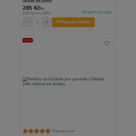
růžové se sovou
285 Kč
/
ks
Skladem v e-shopu
236 Kč
bez DPH
Přidat do košíku
Akce
8 hodnocení