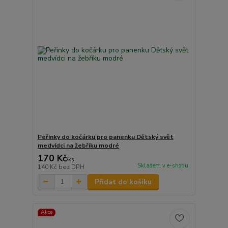
Peřinky do kočárku pro panenku Dětský svět
medvídci na žebříku modré
170 Kč
/
ks
Skladem v e-shopu
140 Kč
bez DPH
Přidat do košíku
Akce