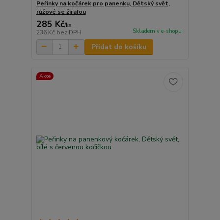
Peřinky na kočárek pro panenku, Dětský svět,
růžové se žirafou
285 Kč
/
ks
Skladem v e-shopu
236 Kč
bez DPH
Přidat do košíku
Akce