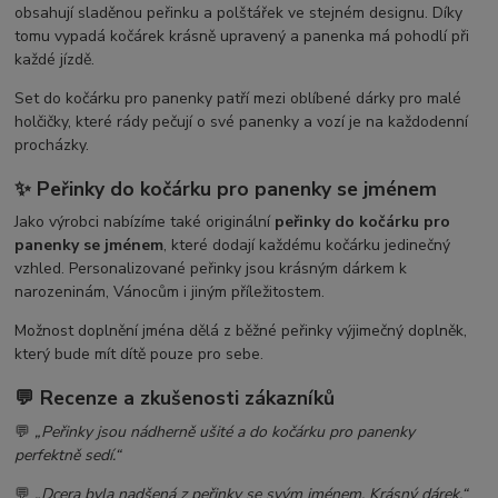
obsahují sladěnou peřinku a polštářek ve stejném designu. Díky
tomu vypadá kočárek krásně upravený a panenka má pohodlí při
každé jízdě.
Set do kočárku pro panenky patří mezi oblíbené dárky pro malé
holčičky, které rády pečují o své panenky a vozí je na každodenní
procházky.
✨ Peřinky do kočárku pro panenky se jménem
Jako výrobci nabízíme také originální
peřinky do kočárku pro
panenky se jménem
, které dodají každému kočárku jedinečný
vzhled. Personalizované peřinky jsou krásným dárkem k
narozeninám, Vánocům i jiným příležitostem.
Možnost doplnění jména dělá z běžné peřinky výjimečný doplněk,
který bude mít dítě pouze pro sebe.
💬 Recenze a zkušenosti zákazníků
💬
„Peřinky jsou nádherně ušité a do kočárku pro panenky
perfektně sedí.“
💬
„Dcera byla nadšená z peřinky se svým jménem. Krásný dárek.“