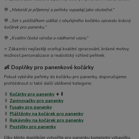
💬
„Materiál je příjemný a peřinky vypadají jako skutečné.“
💬
„Set s polštářkem udělal z obyčejného kočárku opravdu krásný
kočárek pro panenku.“
💬
„Kvalitní česká výroba a nádherné vzory.“
⭐ Zákazníci nejčastěji oceňují kvalitní zpracování, krásné motivy,
možnost personalizace a realistický vzhled peřinek.
👶 Doplňky pro panenkové kočárky
Pokud vybíráte peřinky do kočárku pro panenky, doporučujeme
prohlédnout si také další oblíbené kategorie:
🍼
Kočárky pro panenky
👧🍼
🍼
Zavinovačky pro panenky
🍼
Fusaky pro panenky
🍼
Pláštěnky na kočárek pro panenky
🍼
Rukávníky na kočárek pro panenky
🍼
Postýlky pro panenky
Díky těmto doplňkům vytvoříte pro panenku kompletní výbavičku