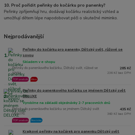
10. Proč pořídit peřinky do kočárku pro panenky?
Peřinky zpříjemňují hru, dodávají kočárku realistický vzhled a
umožňují dětem lépe napodobovat péči o skutečné miminko.
Nejprodávanější
Peřinky do kočárku pro panenky, Dětský svět, růžové se
1.
sovou
Skladem v e-shopu
Peřinky do panenkového kočárku, Dětský svět, růžové se
285 Kč
sovou
236 Kč bez DPH
TOP produkt
Akce
Peřinky do panenkového kočárku se jménem Dětský svět
2.
DELUXE
Vyrobíme na základě objednávky 2-7 pracovních dnů
Peřinky do panenkového kočárku se jménem Dětský svět
435 Kč
DELUXE
360 Kč bez DPH
TOP produkt
Novinka
Krajkové peřinky na kočárek pro panenku Dětský svět