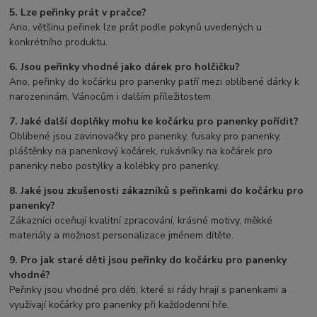
5. Lze peřinky prát v pračce?
Ano, většinu peřinek lze prát podle pokynů uvedených u
konkrétního produktu.
6. Jsou peřinky vhodné jako dárek pro holčičku?
Ano, peřinky do kočárku pro panenky patří mezi oblíbené dárky k
narozeninám, Vánocům i dalším příležitostem.
7. Jaké další doplňky mohu ke kočárku pro panenky pořídit?
Oblíbené jsou zavinovačky pro panenky, fusaky pro panenky,
pláštěnky na panenkový kočárek, rukávníky na kočárek pro
panenky nebo postýlky a kolébky pro panenky.
8. Jaké jsou zkušenosti zákazníků s peřinkami do kočárku pro
panenky?
Zákazníci oceňují kvalitní zpracování, krásné motivy, měkké
materiály a možnost personalizace jménem dítěte.
9. Pro jak staré děti jsou peřinky do kočárku pro panenky
vhodné?
Peřinky jsou vhodné pro děti, které si rády hrají s panenkami a
využívají kočárky pro panenky při každodenní hře.