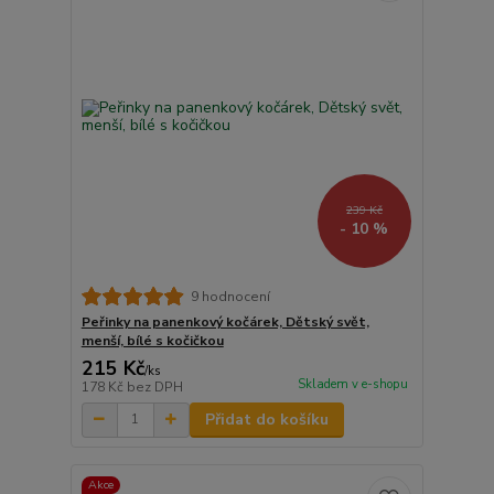
239 Kč
- 10 %
9 hodnocení
Peřinky na panenkový kočárek, Dětský svět,
menší, bílé s kočičkou
215 Kč
/
ks
Skladem v e-shopu
178 Kč
bez DPH
Přidat do košíku
Akce