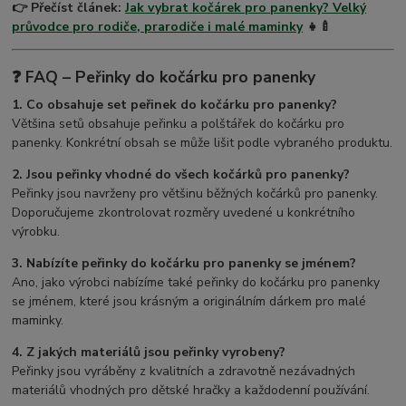
👉 Přečíst článek:
Jak vybrat kočárek pro panenky? Velký
průvodce pro rodiče, prarodiče i malé maminky
👧🍼
❓ FAQ – Peřinky do kočárku pro panenky
1. Co obsahuje set peřinek do kočárku pro panenky?
Většina setů obsahuje peřinku a polštářek do kočárku pro
panenky. Konkrétní obsah se může lišit podle vybraného produktu.
2. Jsou peřinky vhodné do všech kočárků pro panenky?
Peřinky jsou navrženy pro většinu běžných kočárků pro panenky.
Doporučujeme zkontrolovat rozměry uvedené u konkrétního
výrobku.
3. Nabízíte peřinky do kočárku pro panenky se jménem?
Ano, jako výrobci nabízíme také peřinky do kočárku pro panenky
se jménem, které jsou krásným a originálním dárkem pro malé
maminky.
4. Z jakých materiálů jsou peřinky vyrobeny?
Peřinky jsou vyráběny z kvalitních a zdravotně nezávadných
materiálů vhodných pro dětské hračky a každodenní používání.