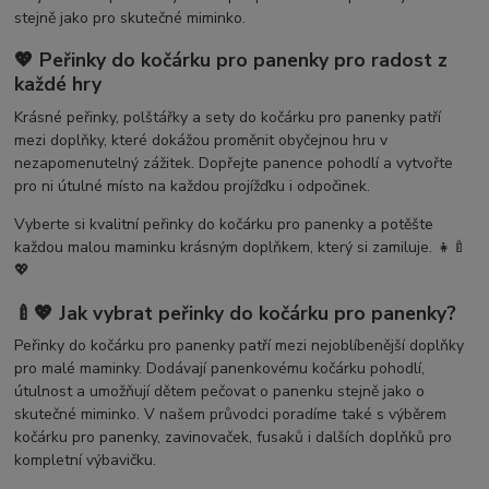
stejně jako pro skutečné miminko.
💖 Peřinky do kočárku pro panenky pro radost z
každé hry
Krásné peřinky, polštářky a sety do kočárku pro panenky patří
mezi doplňky, které dokážou proměnit obyčejnou hru v
nezapomenutelný zážitek. Dopřejte panence pohodlí a vytvořte
pro ni útulné místo na každou projížďku i odpočinek.
Vyberte si kvalitní peřinky do kočárku pro panenky a potěšte
každou malou maminku krásným doplňkem, který si zamiluje. 👧🍼
💖
🍼💖 Jak vybrat peřinky do kočárku pro panenky?
Peřinky do kočárku pro panenky patří mezi nejoblíbenější doplňky
pro malé maminky. Dodávají panenkovému kočárku pohodlí,
útulnost a umožňují dětem pečovat o panenku stejně jako o
skutečné miminko. V našem průvodci poradíme také s výběrem
kočárku pro panenky, zavinovaček, fusaků i dalších doplňků pro
kompletní výbavičku.