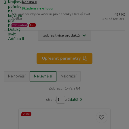
3.
Adélka II
Skladem v e-shopu
Krajkové peřinky do kočárku pro panenky Dětský svět
457 Kč
Adélka II
378 Kč bez DPH
TOP produkt
Akce
zobrazit více produktů
Upřesnit parametry
Nejnovější
Nejlevnější
Nejdražší
Zobrazuji 1-72 z 84
strana
z 2
další
Akce