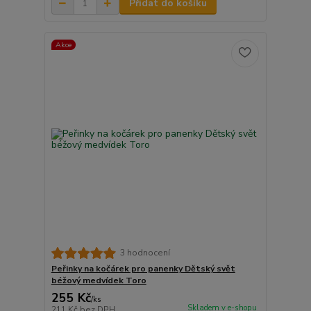
Přidat do košíku
Akce
3 hodnocení
Peřinky na kočárek pro panenky Dětský svět
béžový medvídek Toro
255 Kč
/
ks
Skladem v e-shopu
211 Kč
bez DPH