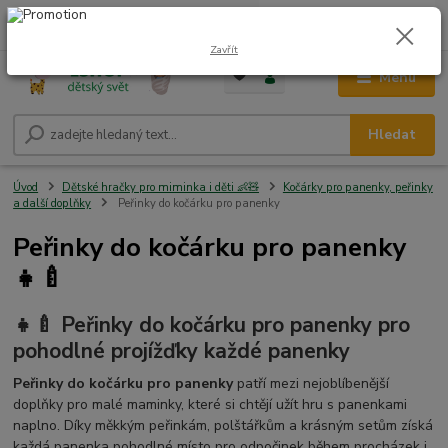
0
ks
CZK
+420 604 278 943
za
0,00 Kč
Zavřít
Menu
Hledat
Úvod
Dětské hračky pro miminka i děti 👶🧸
Kočárky pro panenky, peřinky
a další doplňky
Peřinky do kočárku pro panenky
Peřinky do kočárku pro panenky
👧🍼
👧🍼 Peřinky do kočárku pro panenky pro
pohodlné projížďky každé panenky
Peřinky do kočárku pro panenky
patří mezi nejoblíbenější
doplňky pro malé maminky, které si chtějí užít hru s panenkami
naplno. Díky měkkým peřinkám, polštářkům a krásným setům získá
každá panenka pohodlné místo pro odpočinek během procházek i