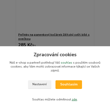
Peřinky na panenkový kočárek Dětský svět bílé s
ovečkou
285 Kč
/
ks
Skladem v e-shopu
236 Kč
bez DPH
Zpracování cookies
Přidat do košíku
Náš e-shop a partneři potřebují Váš
souhlas
s použitím souborů
cookies, aby Vám mohli zobrazovat informace týkající se Vašich
zájmů.
Akce
Souhlasím
Nastavení
Souhlas můžete odmítnout
zde
.