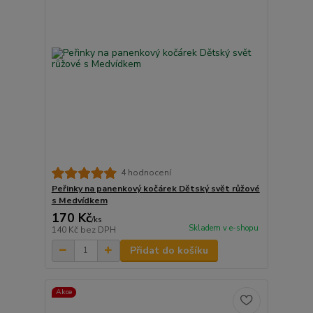
4 hodnocení
Peřinky na panenkový kočárek Dětský svět růžové
s Medvídkem
170 Kč
/
ks
Skladem v e-shopu
140 Kč
bez DPH
Přidat do košíku
Akce