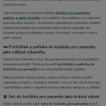
domácího hraní.
Tato kategorie je součástí nabídky
Kočárky pro panenky,
peřinky a další doplňky
, kde najdete vše potřebné pro vybavení
panenkového kočárku i kompletní výbavičku pro panenky. Kvalitní
peřinky do kočárku pro panenky nejen krásně vypadají, ale
zároveň podporují dětskou fantazii, kreativitu a rozvíjejí vztah k
péči o druhé.
🛏️ Polštářek a peřinka do kočárku pro panenky
jako základ výbavičky
Každá malá maminka chce, aby její panenka měla při projížďkách
maximální pohodlí. Právě proto patří
polštářek a peřinka do
kočárku pro panenky
mezi nejvyhledávanější doplňky.
Měkké peřinky dodají kočárku útulný vzhled a dětem umožní
napodobovat péči o skutečné miminko. Hra se tak stává mnohem
realističtější a děti si vytvářejí vlastní svět plný fantazie a příběhů.
🎀 Set do kočárku pro panenky jako krásný dárek
Velké oblibě se těší také
sety do kočárku pro panenky
, které