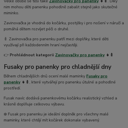
Velké oblibě se těší také
Zavinovačky pro panenky
👧🍼
. Díky
nim mohou děti panenku pohodlně zabalit stejně jako skutečné
miminko.
Zavinovačka je vhodná do kočárku, postýlky i pro nošení v náručí a
pomáhá dětem rozvíjet péči o druhé.
🍼 Zavinovačka pro panenku patří mezi doplňky, které děti
využívají při každodenním hraní nejčastěji.
👉
Prohlédnout kategorii
Zavinovačky pro panenky
👧🍼
Fusaky pro panenky pro chladnější dny
Během chladnějších dnů ocení malé maminky
Fusaky pro
panenky
👧🍼
, které vytvářejí pro panenku útulné a pohodlné
prostředí.
Fusak navíc dodává panenkovému kočárku realistický vzhled a
krásně doplňuje celkovou výbavu.
❄️ Fusak pro panenku je ideální doplněk pro všechny malé
maminky, které chtějí mít kočárek dokonale vybavený.