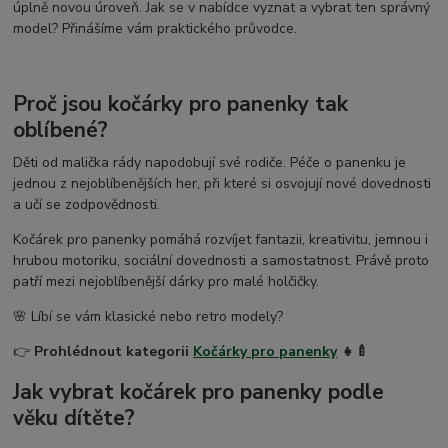
úplně novou úroveň. Jak se v nabídce vyznat a vybrat ten správný
dětské osušky s kapucí
model? Přinášíme vám praktického průvodce.
Proč jsou kočárky pro panenky tak
oblíbené?
Děti od malička rády napodobují své rodiče. Péče o panenku je
jednou z nejoblíbenějších her, při které si osvojují nové dovednosti
a učí se zodpovědnosti.
Kočárek pro panenky pomáhá rozvíjet fantazii, kreativitu, jemnou i
hrubou motoriku, sociální dovednosti a samostatnost. Právě proto
patří mezi nejoblíbenější dárky pro malé holčičky.
🌸 Líbí se vám klasické nebo retro modely?
👉
Prohlédnout kategorii
Kočárky pro panenky
👧🍼
Jak vybrat kočárek pro panenky podle
věku dítěte?