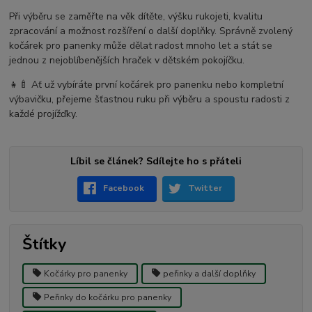
Při výběru se zaměřte na věk dítěte, výšku rukojeti, kvalitu
zpracování a možnost rozšíření o další doplňky. Správně zvolený
kočárek pro panenky může dělat radost mnoho let a stát se
jednou z nejoblíbenějších hraček v dětském pokojíčku.
👧🍼 Ať už vybíráte první kočárek pro panenku nebo kompletní
výbavičku, přejeme šťastnou ruku při výběru a spoustu radosti z
každé projížďky.
Líbil se článek? Sdílejte ho s přáteli
Facebook
Twitter
Štítky
Kočárky pro panenky
peřinky a další doplňky
Peřinky do kočárku pro panenky