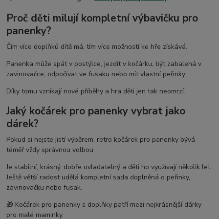
Proč děti milují kompletní výbavičku pro
panenky?
Čím více doplňků dítě má, tím více možností ke hře získává.
Panenka může spát v postýlce, jezdit v kočárku, být zabalená v
zavinovačce, odpočívat ve fusaku nebo mít vlastní peřinky.
Díky tomu vznikají nové příběhy a hra děti jen tak neomrzí.
Jaký kočárek pro panenky vybrat jako
dárek?
Pokud si nejste jistí výběrem, retro kočárek pro panenky bývá
téměř vždy správnou volbou.
Je stabilní, krásný, dobře ovladatelný a děti ho využívají několik let.
Ještě větší radost udělá kompletní sada doplněná o peřinky,
zavinovačku nebo fusak.
🎁 Kočárek pro panenky s doplňky patří mezi nejkrásnější dárky
pro malé maminky.