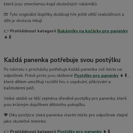
které jsou zmenšenou kopií skutečných rukávníků.
🧤 Tyto originální doplňky dodávají hře ještě větší realističnost a
děti je doslova milují.
👉
Prohlédnout kategorii
Rukávníky na kočárky pro panenky
👧🍼
Každá panenka potřebuje svou postýlku
Po návratu z procházky potřebuje každá panenka své místo na
odpočinek. Právě proto jsou oblíbené
Postýlky pro panenky
👧🍼
,
které dětem umožňují rozšířit hru o uspávání, přikrývání a
každodenní péči.
Velké oblibě se těší zejména dřevěné postýlky pro panenky, které
jsou krásným doplňkem dětského pokojíčku.
💖 Díky postýlce získá panenka vlastní místo pro odpočinek stejně
jako skutečné miminko.
👉
Prohlédnout kategorii
Postýlky pro panenky
👧🍼