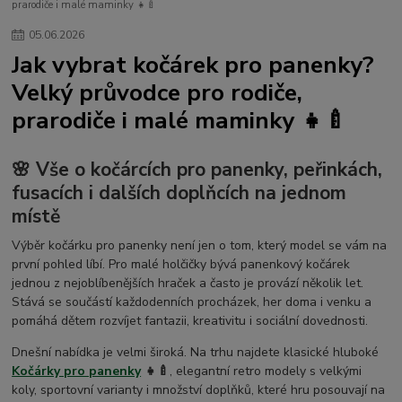
prarodiče i malé maminky 👧🍼
Dárkové poukazy pro miminko 👶
Kojenecké soupravičky do porodnice pro miminko
rukavičky
dupačky
05
.
06
.
2026
kabátky
kojenecké potřeby
příslušenství ke kočárkům
Jak vybrat kočárek pro panenky?
matrace do kočárku
Zavinovací pásy a šátky pro těhotné i po porodu
Velký průvodce pro rodiče,
dětský nábytek
mantinel do dětské postýlky
peřinky do postýlky
prarodiče i malé maminky 👧🍼
prostěradla do postýlky
chrániče matrací
Dětská prostěradla do postýlky a kolébky 60×120
70×140 a 90×40 cm – česká výroba
Dětské postýlky a kolébky
🌸 Vše o kočárcích pro panenky, peřinkách,
Skládací cestovní matrace 120×60 do cestovní postýlky – pohodlí pro miminko
fusacích i dalších doplňcích na jednom
na cesty
místě
Nepromokavá froté prostěradla do dětské postýlky 60×120 a 70×140 cm
Dětské osušky s kapucí
Dětské žínky
Dětské vaničky
Výběr kočárku pro panenky není jen o tom, který model se vám na
koupání miminka
zimní fusak do kočárku
první pohled líbí. Pro malé holčičky bývá panenkový kočárek
Kožešina na kočárek – kožešinové lemy na boudičku kočárku
jednou z nejoblíbenějších hraček a často je provází několik let.
Stává se součástí každodenních procházek, her doma i venku a
Dětský rukávník na hrazdičku kočárku – teplo pro ruce dítěte 🇨🇿
pomáhá dětem rozvíjet fantazii, kreativitu i sociální dovednosti.
Doplňky a příslušenství ke kočárkům 👶🛒
Rukávník na kočárek – zimní rukávníky Dětský svět 🇨🇿
Dnešní nabídka je velmi široká. Na trhu najdete klasické hluboké
Kojenecké a dětské oblečení
bundičky
Zavinovačky do autosedačky
Kočárky pro panenky
👧🍼
, elegantní retro modely s velkými
čepičky
dárkové poukazy pro miminko
dětské a dámské župany
koly, sportovní varianty i množství doplňků, které hru posouvají na