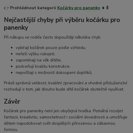
👉
Prohlédnout kategorii
Kočárky pro panenky
👧🍼
Nejčastější chyby při výběru kočárku pro
panenky
Při nákupu se rodiče často dopouštějí několika chyb:
vybírají kočárek pouze podle vzhledu,
neřeší výšku rukojeti,
zapomínají na věk dítěte,
podceňují kvalitu konstrukce,
nepočítají s možností dokoupení doplňků.
Právě správná velikost, kvalitní zpracování a vhodné příslušenství
rozhodují o tom, jak dlouho bude dítě kočárek skutečně využívat.
Závěr
Kočárek pro panenky není jen obyčejná hračka. Pomáhá rozvíjet
fantazii, kreativitu, samostatnost i sociální dovednosti a umožňuje
dětem napodobovat svět dospělých přirozenou a zábavnou
formou.