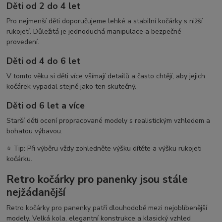
Děti od 2 do 4 let
Pro nejmenší děti doporučujeme lehké a stabilní kočárky s nižší
rukojetí. Důležitá je jednoduchá manipulace a bezpečné
provedení.
Děti od 4 do 6 let
V tomto věku si děti více všímají detailů a často chtějí, aby jejich
kočárek vypadal stejně jako ten skutečný.
Děti od 6 let a více
Starší děti ocení propracované modely s realistickým vzhledem a
bohatou výbavou.
⭐ Tip: Při výběru vždy zohledněte výšku dítěte a výšku rukojeti
kočárku.
Retro kočárky pro panenky jsou stále
nejžádanější
Retro kočárky pro panenky patří dlouhodobě mezi nejoblíbenější
modely. Velká kola, elegantní konstrukce a klasický vzhled