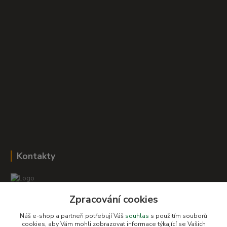
Kontakty
Zpracování cookies
Romana Šebestová
+420 604 278 943
Náš e-shop a partneři potřebují Váš
souhlas
s použitím souborů
cookies, aby Vám mohli zobrazovat informace týkající se Vašich