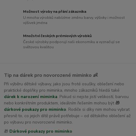
Možnost výroby na přání zákazníka
U mnoha výrobků nabízíme změnu barvy, výšivky i možnost
výšivek jména
Množství českých prémiových výrobků
České výrobky podporují naši ekonomiku a vyznačují se
světovou kvalitou
Tip na dárek pro novorozené miminko 👶
Při výběru dětské výbavy, jako jsou froté osušky, oblečení nebo
praktické doplňky pro miminka, mnoho zákazníků hledá také
dárek k narození miminka
. Pokud si nejste jistí velikostí, barvou
nebo konkrétním produktem, ideálním řešením mohou být
🎁
dárkové poukazy pro miminko
. Rodiče si díky nim mohou vybrat
přesně to, co jejich dítě právě potřebuje – od dětského oblečení až
po výbavu pro novorozené miminko.
🎁
Dárkové poukazy pro miminko