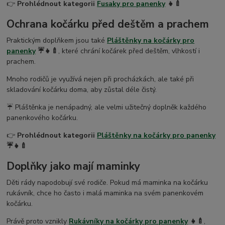
👉
Prohlédnout kategorii
Fusaky pro panenky
👧🍼
Ochrana kočárku před deštěm a prachem
Praktickým doplňkem jsou také
Pláštěnky na kočárky pro
panenky
☔👧🍼
, které chrání kočárek před deštěm, vlhkostí i
prachem.
Mnoho rodičů je využívá nejen při procházkách, ale také při
skladování kočárku doma, aby zůstal déle čistý.
☔ Pláštěnka je nenápadný, ale velmi užitečný doplněk každého
panenkového kočárku.
👉
Prohlédnout kategorii
Pláštěnky na kočárky pro panenky
☔👧🍼
Doplňky jako mají maminky
Děti rády napodobují své rodiče. Pokud má maminka na kočárku
rukávník, chce ho často i malá maminka na svém panenkovém
kočárku.
Právě proto vznikly
Rukávníky na kočárky pro panenky
👧🍼
,