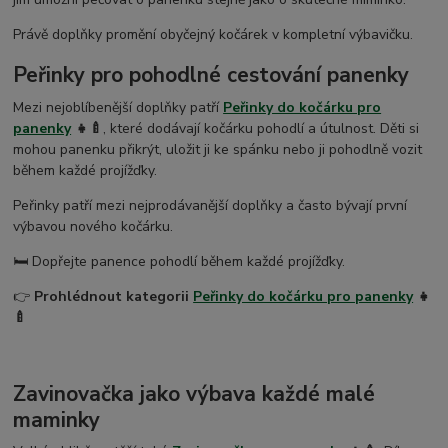
Právě doplňky promění obyčejný kočárek v kompletní výbavičku.
Peřinky pro pohodlné cestování panenky
Mezi nejoblíbenější doplňky patří
Peřinky do kočárku pro
panenky
👧🍼
, které dodávají kočárku pohodlí a útulnost. Děti si
mohou panenku přikrýt, uložit ji ke spánku nebo ji pohodlně vozit
během každé projížďky.
Peřinky patří mezi nejprodávanější doplňky a často bývají první
výbavou nového kočárku.
🛏️ Dopřejte panence pohodlí během každé projížďky.
👉
Prohlédnout kategorii
Peřinky do kočárku pro panenky
👧
🍼
Zavinovačka jako výbava každé malé
maminky