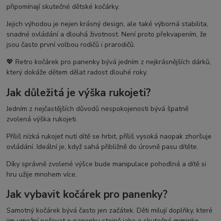
připomínají skutečné dětské kočárky.
Jejich výhodou je nejen krásný design, ale také výborná stabilita,
snadné ovládání a dlouhá životnost. Není proto překvapením, že
jsou často první volbou rodičů i prarodičů.
💖 Retro kočárek pro panenky bývá jedním z nejkrásnějších dárků,
který dokáže dětem dělat radost dlouhé roky.
Jak důležitá je výška rukojeti?
Jedním z nejčastějších důvodů nespokojenosti bývá špatně
zvolená výška rukojeti.
Příliš nízká rukojeť nutí dítě se hrbit, příliš vysoká naopak zhoršuje
ovládání. Ideální je, když sahá přibližně do úrovně pasu dítěte.
Díky správně zvolené výšce bude manipulace pohodlná a dítě si
hru užije mnohem více.
Jak vybavit kočárek pro panenky?
Samotný kočárek bývá často jen začátek. Děti milují doplňky, které
jim umožní pečovat o panenku stejně jako o skutečné miminko.