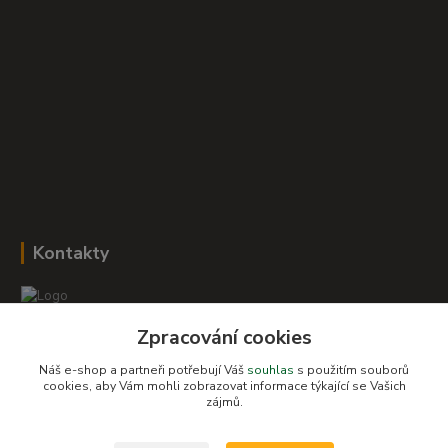
Kontakty
Zpracování cookies
Romana Šebestová
+420 604 278 943
Náš e-shop a partneři potřebují Váš
souhlas
s použitím souborů
cookies, aby Vám mohli zobrazovat informace týkající se Vašich
zájmů.
obchod-detskysvet@seznam.cz