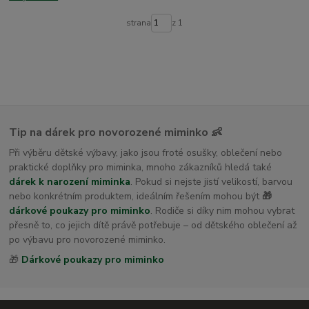
dětské osušky s kapucí
strana
z 1
Tip na dárek pro novorozené miminko 👶
Při výběru dětské výbavy, jako jsou froté osušky, oblečení nebo
praktické doplňky pro miminka, mnoho zákazníků hledá také
dárek k narození miminka
. Pokud si nejste jistí velikostí, barvou
nebo konkrétním produktem, ideálním řešením mohou být
🎁
dárkové poukazy pro miminko
. Rodiče si díky nim mohou vybrat
přesně to, co jejich dítě právě potřebuje – od dětského oblečení až
po výbavu pro novorozené miminko.
🎁
Dárkové poukazy pro miminko