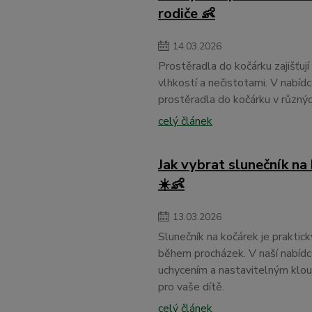
rodiče 👶
14
.
03
.
2026
Prostěradla do kočárku zajišťují
vlhkostí a nečistotami. V nabíd
prostěradla do kočárku v různých 
celý článek
Jak vybrat slunečník na
☀️👶
13
.
03
.
2026
Slunečník na kočárek je praktic
během procházek. V naší nabídc
uchycením a nastavitelným klou
pro vaše dítě.
celý článek