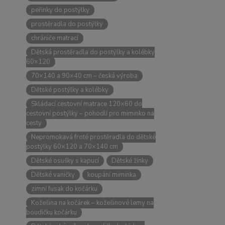
peřinky do postýlky
prostěradla do postýlky
chrániče matrací
Dětská prostěradla do postýlky a kolébky
60×120
70×140 a 90×40 cm – česká výroba
Dětské postýlky a kolébky
Skládací cestovní matrace 120×60 do
cestovní postýlky – pohodlí pro miminko na
cesty
Nepromokavá froté prostěradla do dětské
postýlky 60×120 a 70×140 cm
Dětské osušky s kapucí
Dětské žínky
Dětské vaničky
koupání miminka
zimní fusak do kočárku
Kožešina na kočárek – kožešinové lemy na
boudičku kočárku