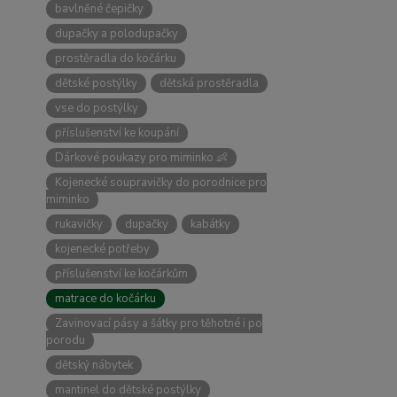
bavlněné čepičky
dupačky a polodupačky
prostěradla do kočárku
dětské postýlky
dětská prostěradla
vse do postýlky
příslušenství ke koupání
Dárkové poukazy pro miminko 👶
Kojenecké soupravičky do porodnice pro
miminko
rukavičky
dupačky
kabátky
kojenecké potřeby
příslušenství ke kočárkům
matrace do kočárku
Zavinovací pásy a šátky pro těhotné i po
porodu
dětský nábytek
mantinel do dětské postýlky