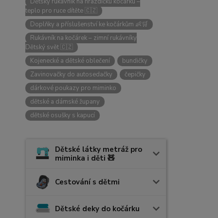
Dětský rukávník na hrazdičku kočárku –
teplo pro ruce dítěte 🇨🇿
Doplňky a příslušenství ke kočárkům 👶🛒
Rukávník na kočárek – zimní rukávníky
Dětský svět 🇨🇿
Kojenecké a dětské oblečení
bundičky
Zavinovačky do autosedačky
čepičky
dárkové poukazy pro miminko
dětské a dámské župany
dětské osušky s kapucí
Dětské látky metráž pro
miminka i děti 🧸
Cestování s dětmi
Dětské deky do kočárku