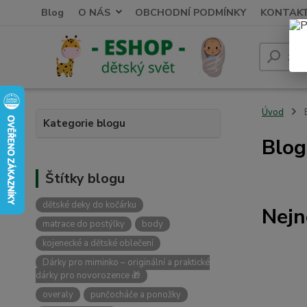
Blog
O NÁS
OBCHODNÍ PODMÍNKY
KONTAK
Úvod
Kategorie blogu
Blog
Štítky blogu
dětské deky do kočárku
Nejn
matrace do postýlky
body
kojenecké a dětské oblečení
Dárky pro miminko – originální a praktické
dárky pro novorozence 🎁
overaly
punčocháče a ponožky