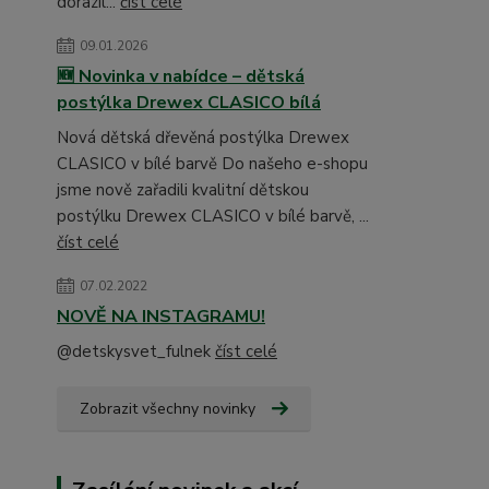
dorazil...
číst celé
09.01.2026
🆕 Novinka v nabídce – dětská
postýlka Drewex CLASICO bílá
Nová dětská dřevěná postýlka Drewex
CLASICO v bílé barvě Do našeho e-shopu
jsme nově zařadili kvalitní dětskou
postýlku Drewex CLASICO v bílé barvě, ...
číst celé
07.02.2022
NOVĚ NA INSTAGRAMU!
@detskysvet_fulnek
číst celé
Zobrazit všechny novinky