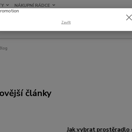
TY
NÁKUPNÍ RÁDCE
Nevíte
Zavřít
Hledat
+420
Blog
ovější články
Jak vybrat prostěradlo 