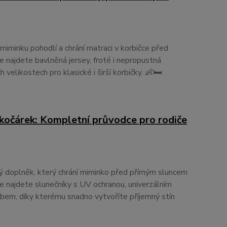
 miminku pohodlí a chrání matraci v korbičce před
ce najdete bavlněná jersey, froté i nepropustná
velikostech pro klasické i širší korbičky. 👶🛏️
 kočárek: Kompletní průvodce pro rodiče
ký doplněk, který chrání miminko před přímým sluncem
e najdete slunečníky s UV ochranou, univerzálním
bem, díky kterému snadno vytvoříte příjemný stín