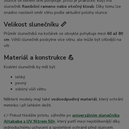
Slunce se během dne pohybuje, proto je praktické, když má
slunečník
flexibilní rameno nebo otočný kloub
. Díky tomu lze
snadno nastavit směr stínu podle aktuální polohy slunce.
Velikost slunečníku 📏
Průměr slunečníků na kočárek se obvykle pohybuje mezi
60 až 80
cm
. Větší slunečník poskytne více stínu, ale může být citlivější na
vítr.
Materiál a konstrukce 💪
Kvalitní slunečník by měl být:
lehký
pevný
odolný vůči větru
Některé modely mají také
vodoodpudivý materiál
, který ochrání
miminko i při lehkém dešti.
👉 Pokud hledáte jistotu, sáhněte po
univerzálním slunečníku
Altabebe s UV filtrem 50+
, který patří mezi nejoblíbenější díky
jednoduchému uchycení a spolehlivé ochraně před sluncem.