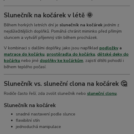
Slunečník na kočárek v létě 🌞
Během horkých letních dní je
slunečník na kočárek
jedním z
nejdůležitějších doplňků. Pomáhá chránit miminko před přímým
sluncem a vytváří příjemný stín během procházek.
V kombinaci s dalšími doplňky, jako jsou například
podložky
a
matrace do kočárku
,
prostěradla do kočárku
,
dětské deky do
kočárku
nebo jiné
doplňky ke kočárkům
, zajistí dítěti pohodlí i
během teplého počasí.
Slunečník vs. sluneční clona na kočárek 🤔
Rodiče často řeší, zda zvolit slunečník nebo
sluneční clonu
.
Slunečník na kočárek
snadné nastavení podle slunce
flexibilní stín
jednoduchá manipulace