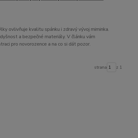
y ovlivňuje kvalitu spánku i zdravý vývoj miminka.
rodyšnost a bezpečné materiály. V článku vám
traci pro novorozence a na co si dát pozor.
strana
z 1