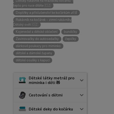
Dětský rukávník na hrazdičku kočárku –
teplo pro ruce dítěte 🇨🇿
Doplňky a příslušenství ke kočárkům 👶🛒
Rukávník na kočárek – zimní rukávníky
Dětský svět 🇨🇿
Kojenecké a dětské oblečení
bundičky
Zavinovačky do autosedačky
čepičky
dárkové poukazy pro miminko
dětské a dámské župany
dětské osušky s kapucí
Dětské látky metráž pro
miminka i děti 🧸
Cestování s dětmi
Dětské deky do kočárku