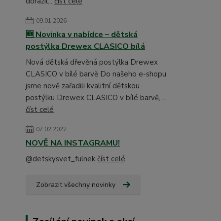
dorazil...
číst celé
09.01.2026
🆕 Novinka v nabídce – dětská
postýlka Drewex CLASICO bílá
Nová dětská dřevěná postýlka Drewex
CLASICO v bílé barvě Do našeho e-shopu
jsme nově zařadili kvalitní dětskou
postýlku Drewex CLASICO v bílé barvě, ...
číst celé
07.02.2022
NOVĚ NA INSTAGRAMU!
@detskysvet_fulnek
číst celé
Zobrazit všechny novinky