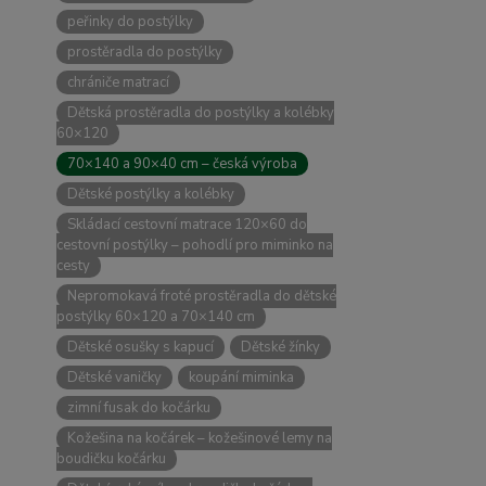
peřinky do postýlky
prostěradla do postýlky
chrániče matrací
Dětská prostěradla do postýlky a kolébky
60×120
70×140 a 90×40 cm – česká výroba
Dětské postýlky a kolébky
Skládací cestovní matrace 120×60 do
cestovní postýlky – pohodlí pro miminko na
cesty
Nepromokavá froté prostěradla do dětské
postýlky 60×120 a 70×140 cm
Dětské osušky s kapucí
Dětské žínky
Dětské vaničky
koupání miminka
zimní fusak do kočárku
Kožešina na kočárek – kožešinové lemy na
boudičku kočárku