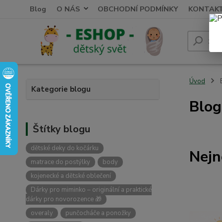
Blog
O NÁS
OBCHODNÍ PODMÍNKY
KONTAK
Úvod
Kategorie blogu
Blog
Štítky blogu
dětské deky do kočárku
Nejn
matrace do postýlky
body
kojenecké a dětské oblečení
Dárky pro miminko – originální a praktické
dárky pro novorozence 🎁
overaly
punčocháče a ponožky