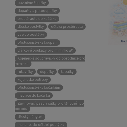
bavlněné čepičky
dupačky a polodupačky
prostěradla do kočárku
dětské postýlky
dětská prostěradla
vse do postýlky
příslušenství ke koupání
Dárkové poukazy pro miminko 👶
Kojenecké soupravičky do porodnice pro
miminko
rukavičky
dupačky
kabátky
kojenecké potřeby
příslušenství ke kočárkům
matrace do kočárku
Zavinovací pásy a šátky pro těhotné i po
porodu
dětský nábytek
mantinel do dětské postýlky