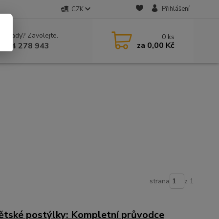
Přihlášení
CZK
 si rady? Zavolejte.
0
ks
za
0,00 Kč
 604 278 943
strana
z 1
dětské postýlky: Kompletní průvodce