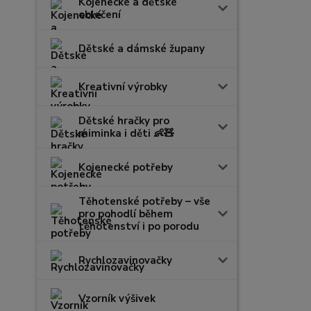
Kojenecké a dětské
oblečení
Dětské a dámské župany
Kreativní výrobky
Dětské hračky pro
miminka i děti 👶🧸
Kojenecké potřeby
Těhotenské potřeby – vše
pro pohodlí během
těhotenství i po porodu
Rychlozavinovačky
Vzorník výšivek