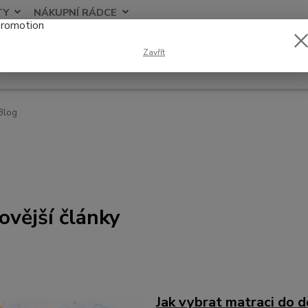
TY
NÁKUPNÍ RÁDCE
Nevíte
Zavřít
Hledat
+420
Blog
ovější články
Jak vybrat matraci do 