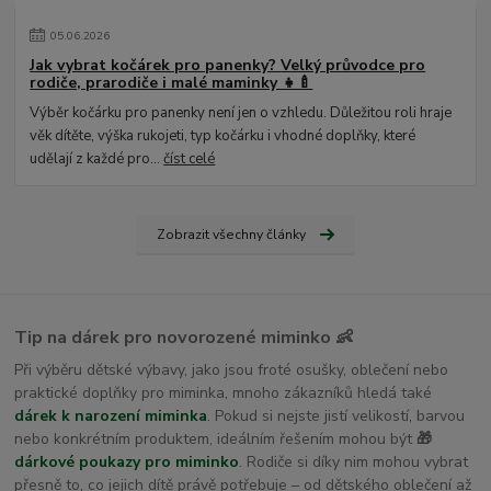
05
.
06
.
2026
Jak vybrat kočárek pro panenky? Velký průvodce pro
rodiče, prarodiče i malé maminky 👧🍼
Výběr kočárku pro panenky není jen o vzhledu. Důležitou roli hraje
věk dítěte, výška rukojeti, typ kočárku i vhodné doplňky, které
udělají z každé pro...
číst celé
Zobrazit všechny články
Tip na dárek pro novorozené miminko 👶
Při výběru dětské výbavy, jako jsou froté osušky, oblečení nebo
praktické doplňky pro miminka, mnoho zákazníků hledá také
dárek k narození miminka
. Pokud si nejste jistí velikostí, barvou
nebo konkrétním produktem, ideálním řešením mohou být
🎁
dárkové poukazy pro miminko
. Rodiče si díky nim mohou vybrat
přesně to, co jejich dítě právě potřebuje – od dětského oblečení až