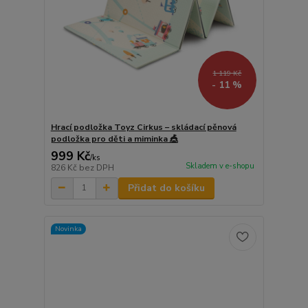
1 119 Kč
- 11 %
Hrací podložka Toyz Cirkus – skládací pěnová
podložka pro děti a miminka 🎪
999 Kč
/
ks
Skladem v e-shopu
826 Kč
bez DPH
Přidat do košíku
Novinka