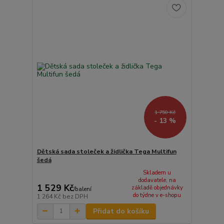
1 750 Kč
- 13 %
Dětská sada stoleček a židlička Tega Multifun
šedá
Skladem u
dodavatele, na
1 529 Kč
základě objednávky
/
balení
do týdne v e-shopu
1 264 Kč
bez DPH
Přidat do košíku