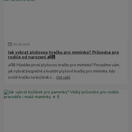
09
.
06
.
2026
Jak vybrat plyšovou hračku pro miminko? Průvodce pro
rodiče od narození 👶🧸
👶🧸 Hledáte první plyšovou hračku pro miminko? Poradíme vám,
jak vybrat bezpečné a kvalitní plyšové hračky pro miminka, kdy
zvolit hračku na kočárek s ...
číst celé