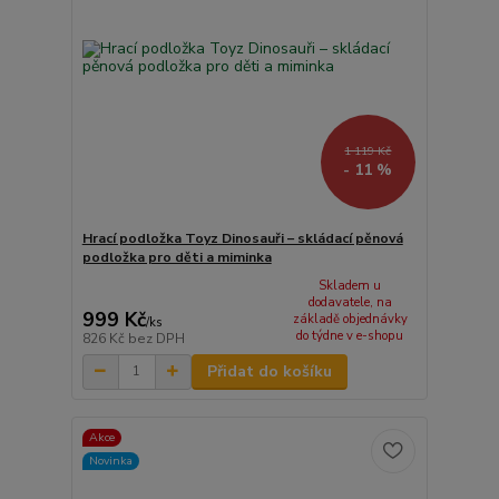
1 119 Kč
- 11 %
Hrací podložka Toyz Dinosauři – skládací pěnová
podložka pro děti a miminka
Skladem u
dodavatele, na
999 Kč
základě objednávky
/
ks
do týdne v e-shopu
826 Kč
bez DPH
Přidat do košíku
Akce
Novinka