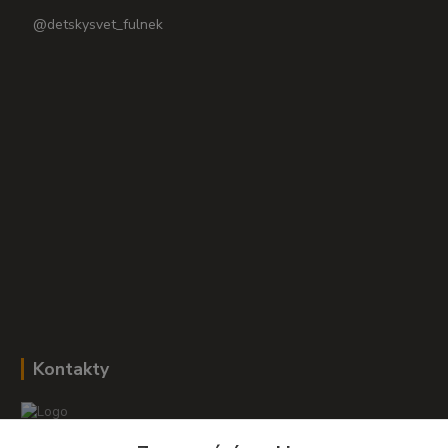
@detskysvet_fulnek
Kontakty