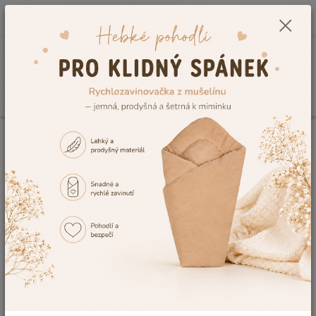
0
ks
CZK
+420 604 278 943
za
0,00 Kč
Menu
Hledat
Úvod
Dětský nábytek
Doplňky do pokoje
Doplňky do dětského pokoje -
koše na hračky i dětská křesílka
Nakupujte také krásné
doplňky do dětského pokoje
v
moderních designech. V naší nabídce můžete najít praktické
dětské
skládací koše na hračky
s motivy oblíbených
pohádkových či filmových hrdinů nebo neodolatelná
dětská
křesílka
New Baby v několika atraktivních barvách pro dívky i
chlapce.
Nepřehlédněte také naši pestrou nabídku dětských hraček a