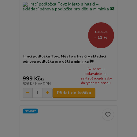
1 119 Kč
- 11 %
Hrací podložka Toyz Město s hasiči – skládací
pěnová podložka pro děti a miminka 🚒
Skladem u
dodavatele, na
999 Kč
základě objednávky
/
ks
do týdne v e-shopu
826 Kč
bez DPH
Přidat do košíku
Novinka