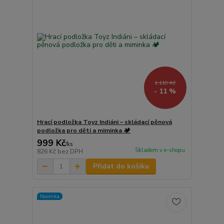
1 119 Kč
- 11 %
Hrací podložka Toyz Indiáni – skládací pěnová
podložka pro děti a miminka 🏕️
999 Kč
/
ks
Skladem v e-shopu
826 Kč
bez DPH
Přidat do košíku
Novinka