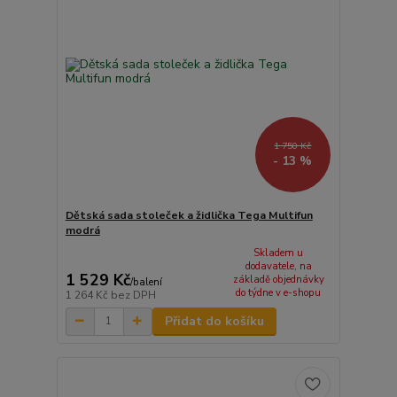
1 750 Kč
- 13 %
Dětská sada stoleček a židlička Tega Multifun
modrá
Skladem u
dodavatele, na
1 529 Kč
základě objednávky
/
balení
do týdne v e-shopu
1 264 Kč
bez DPH
Přidat do košíku