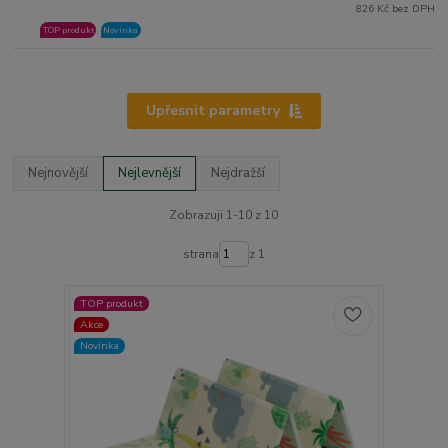
826 Kč bez DPH
TOP produkt
Novinka
Upřesnit parametry
Nejnovější
Nejlevnější
Nejdražší
Zobrazuji 1-10 z 10
strana
z 1
TOP produkt
Akce
Novinka