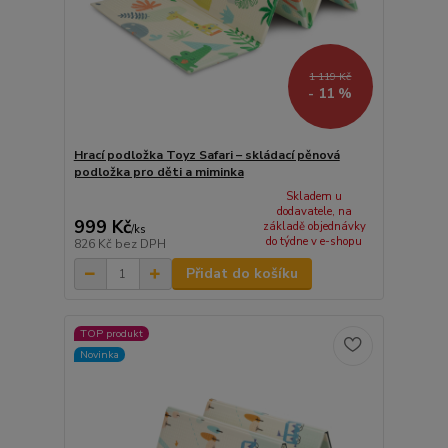
1 119 Kč
- 11 %
Hrací podložka Toyz Safari – skládací pěnová
podložka pro děti a miminka
Skladem u
dodavatele, na
999 Kč
základě objednávky
/
ks
do týdne v e-shopu
826 Kč
bez DPH
Přidat do košíku
TOP produkt
Novinka