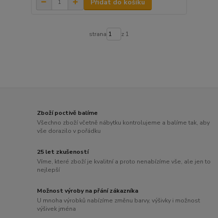
Přidat do košíku
strana
z 1
Zboží poctivě balíme
Všechno zboží včetně nábytku kontrolujeme a balíme tak, aby
vše dorazilo v pořádku
25 let zkušeností
Víme, které zboží je kvalitní a proto nenabízíme vše, ale jen to
nejlepší
Možnost výroby na přání zákazníka
U mnoha výrobků nabízíme změnu barvy, výšivky i možnost
výšivek jména