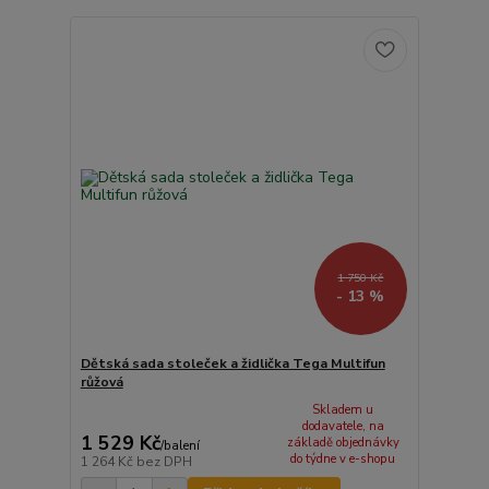
1 750 Kč
- 13 %
Dětská sada stoleček a židlička Tega Multifun
růžová
Skladem u
dodavatele, na
1 529 Kč
základě objednávky
/
balení
do týdne v e-shopu
1 264 Kč
bez DPH