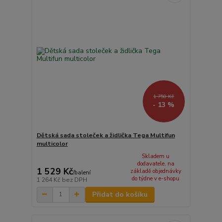
1 750 Kč
- 13 %
Dětská sada stoleček a židlička Tega Multifun
multicolor
Skladem u
dodavatele, na
1 529 Kč
základě objednávky
/
balení
do týdne v e-shopu
1 264 Kč
bez DPH
Přidat do košíku